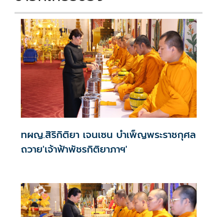
ทผญ.สิริกิติยา เจนเซน บำเพ็ญพระราชกุศล
ถวาย'เจ้าฟ้าพัชรกิติยาภาฯ'