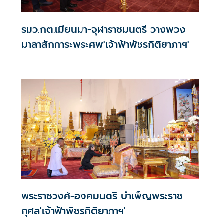
รมว.กต.เมียนมา-จุฬาราชมนตรี วางพวง
มาลาสักการะพระศพ'เจ้าฟ้าพัชรกิติยาภาฯ'
พระราชวงศ์-องคมนตรี บำเพ็ญพระราช
กุศล'เจ้าฟ้าพัชรกิติยาภาฯ'