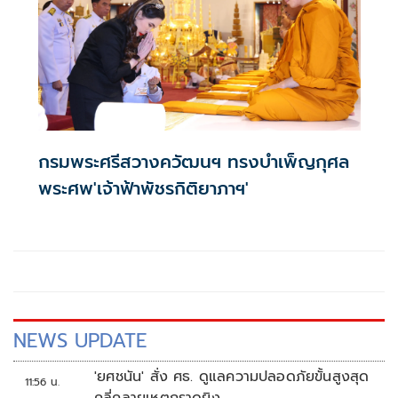
กรมพระศรีสวางควัฒนฯ ทรงบำเพ็ญกุศล
พระศพ'เจ้าฟ้าพัชรกิติยาภาฯ'
NEWS UPDATE
'ยศชนัน' สั่ง ศธ. ดูแลความปลอดภัยขั้นสูงสุด
11:56 น.
คลี่คลายเหตุกราดยิง