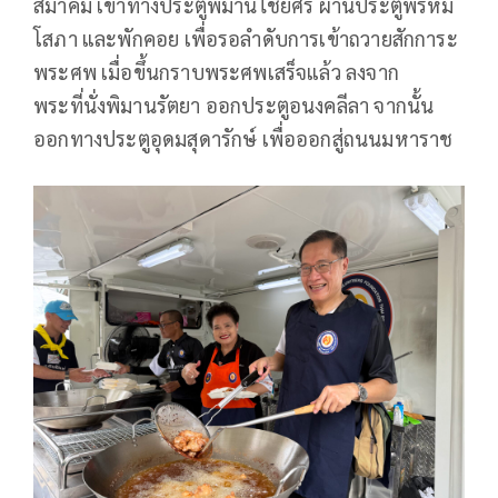
สมาคม เข้าทางประตูพิมานไชยศรี ผ่านประตูพรหม
โสภา และพักคอย เพื่อรอลำดับการเข้าถวายสักการะ
พระศพ เมื่อขึ้นกราบพระศพเสร็จแล้ว ลงจาก
พระที่นั่งพิมานรัตยา ออกประตูอนงคลีลา จากนั้น
ออกทางประตูอุดมสุดารักษ์ เพื่อออกสู่ถนนมหาราช