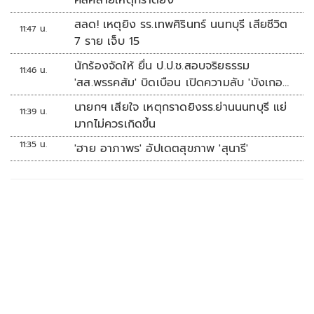
สลด! เหตุยิง รร.เทพศิรินทร์ นนทบุรี เสียชีวิต
11:47 น.
7 ราย เจ็บ 15
นักร้องจัดให้ ยื่น ป.ป.ช.สอบจริยธรรม
11:46 น.
'สส.พรรคส้ม' บิดเบือน เปิดความลับ 'บังเกอร์
ทหาร'
นายกฯ เสียใจ เหตุกราดยิงรร.ย่านนนทบุรี แย่
11:39 น.
มากไม่ควรเกิดขึ้น
11:35 น.
'ฮาย อาภาพร' อัปเดตสุขภาพ 'สุนารี'