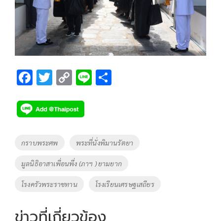
F
T
C
Li
S
ac
wi
o
n
h
e
tt
p
e
ar
b
er
y
e
o
Li
Tags
กราบพระศพ
พระที่นั่งพิมานรัตยา
o
n
มูลนิธิอาสาเพื่อนพึ่ง (ภาฯ ) ยามยาก
k
k
โรงครัวพระราชทาน
โรงเรียนเศรษฐเสถียร
ข่าวที่เกี่ยวข้อง