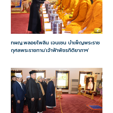
ทผญ.พลอยไพลิน เจนเซน บำเพ็ญพระราช
กุศลพระราชทาน'เจ้าฟ้าพัชรกิติยาภาฯ'