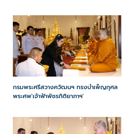
กรมพระศรีสวางควัฒนฯ ทรงบำเพ็ญกุศล
พระศพ'เจ้าฟ้าพัชรกิติยาภาฯ'