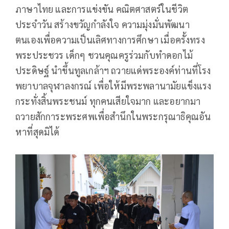
ภาษาไทย และการแข่งขัน คณิตศาสตร์ในชีวิต
ประจำวัน สร้างขวัญกำลังใจ ความมุ่งมั่นพัฒนา
ตนเองเพื่อความเป็นเลิศทางการศึกษา เมื่อครั้งทรง
พระประชวร เด็กๆ ชวนคุณครูร่วมกับทำดอกไม้
ประดิษฐ์ นำขึ้นทูลเกล้าฯ ถวายแด่พระองค์ท่านที่โรง
พยาบาลจุฬาลงกรณ์ เพื่อให้มีพระพลานามัยแข็งแรง
กระทั่งสิ้นพระชนม์ ทุกคนเสียใจมาก และอยากมา
ถวายสักการะพระศพเพื่อสำนึกในพระกรุณาธิคุณอัน
หาที่สุดมิได้