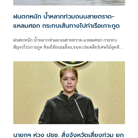
ฝนตกหนัก น้ำหลากท่วมถนนสายตราด-
แหลมศอก กระทบเส้นทางไปท่าเรือเกาะกูด
ฝนตกหนัก น้ำหลากท่วมถนนสายตราด-แหลมศอก กระทบ
สัญจรไปเกาะกูด ต้องใช้ถนนเลี่ยง,จนท.เร่งเคลียร์เศษไม้อุดตัน
ท่อ ชาวบ้านห้วงน้ำขาววอน เร่งแก้ไข หลังน้ำท่วมซ้ำซาก
นายกฯ ห่วง ปชช. สั่งจังหวัดเสี่ยงท่วม ยก