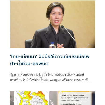
หน่วยงานที่เกี่ยวข้องแก้ไข ขณะ อบต.เคยเสนอของบมาวาง
บล็อกคอนเวิร์สแก้ปัญหาระยะยาว แต่ถูกโยกไปที่อื่น เตรียม
หางบทำถนนให้สูงขึ้นบรรเทาความเดือดร้อน
'ไทย-เมียนมา' จับมือใช้ดาวเทียมรับมือไฟ
ป่า-น้ำท่วม-ภัยพิบัติ
รัฐบาลเดินหน้าความร่วมมือไทย–เมียนมา ใช้เทคโนโลยี
ดาวเทียมรับมือไฟป่า น้ำท่วม และดูแลทรัพยากรธรรมชาติ
ชายแดน ยกระดับการจัดการภัยพิบัติและสิ่งแวดล้อมร่วมกัน