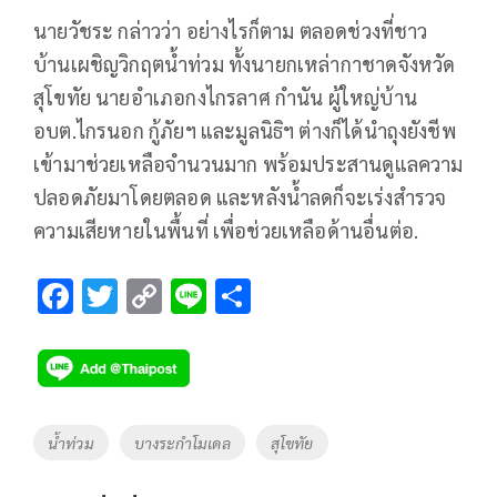
นายวัชระ กล่าวว่า อย่างไรก็ตาม ตลอดช่วงที่ชาว
บ้านเผชิญวิกฤตน้ำท่วม ทั้งนายกเหล่ากาชาดจังหวัด
สุโขทัย นายอำเภอกงไกรลาศ กำนัน ผู้ใหญ่บ้าน
อบต.ไกรนอก กู้ภัยฯ และมูลนิธิฯ ต่างก็ได้นำถุงยังชีพ
เข้ามาช่วยเหลือจำนวนมาก พร้อมประสานดูแลความ
ปลอดภัยมาโดยตลอด และหลังน้ำลดก็จะเร่งสำรวจ
ความเสียหายในพื้นที่ เพื่อช่วยเหลือด้านอื่นต่อ.
F
T
C
Li
S
ac
wi
o
n
h
e
tt
p
e
ar
b
er
y
e
o
Li
Tags
น้ำท่วม
บางระกำโมเดล
สุโขทัย
o
n