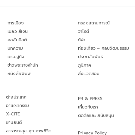
การเมือง
กรองสถานการณ์
เปลว สีเงิน
วาไรตี้
คอลัมนิสต์
กีฬา
บทความ
ท่องเที่ยว – ศิลปวัฒนธรรม
เศรษฐกิจ
ประชาสัมพันธ์
ข่าวพระราชสำนัก
ภูมิภาค
หนังสือพิมพ์
สิ่งแวดล้อม
ต่างประเทศ
PR & PRESS
อาชญากรรม
เกี่ยวกับเรา
X-CITE
ติดต่อและ สนับสนุน
ยานยนต์
สาธารณสุข-คุณภาพชีวิต
Privacy Policy