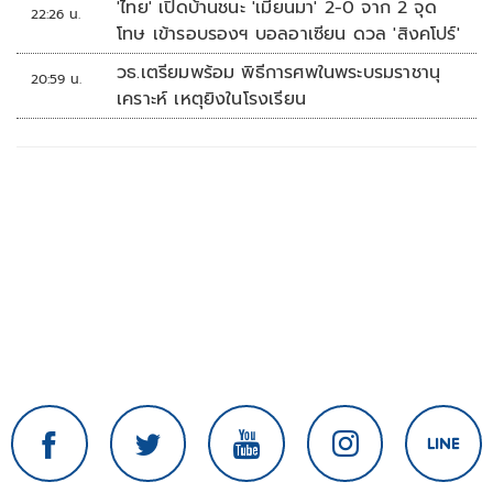
'ไทย' เปิดบ้านชนะ 'เมียนมา' 2-0 จาก 2 จุด
22:26 น.
โทษ เข้ารอบรองฯ บอลอาเซียน ดวล 'สิงคโปร์'
วธ.เตรียมพร้อม พิธีการศพในพระบรมราชานุ
20:59 น.
เคราะห์ เหตุยิงในโรงเรียน