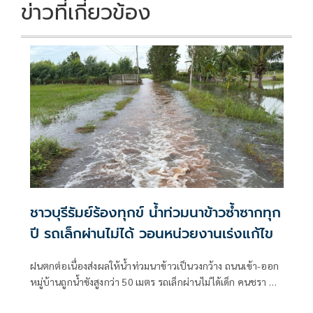
k
k
ข่าวที่เกี่ยวข้อง
ชาวบุรีรัมย์ร้องทุกข์ น้ำท่วมนาข้าวซ้ำซากทุก
ปี รถเล็กผ่านไม่ได้ วอนหน่วยงานเร่งแก้ไข
ฝนตกต่อเนื่องส่งผลให้น้ำท่วมนาข้าวเป็นวงกว้าง ถนนเข้า-ออก
หมู่บ้านถูกน้ำขังสูงกว่า 50 เมตร รถเล็กผ่านไม่ได้เด็ก คนชรา ผู้
พิการเดือดร้อน ชาวบ้านเผยเป็นปัญหาซ้ำซากมาหลายปีวอน