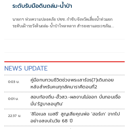
ระดับรับมือดินถล่ม-น้ำป่า
นายกฯ ห่วงความปลอดภัย ปชช. กำชับจังหวัดเสี่ยงน้ำท่วมยก
ระดับเฝ้าระวังดินถล่ม-น้ำป่าไหลหลาก สำรองยาและเวชภัณฑ์
ไม่น้อยกว่า 72 ชม. ดูแลผู้ป่วยกลุ่มเปราะบางใกล้ชิด
NEWS UPDATE
คู่มือทบทวนชีวิตช่วงพระเสาร์จร(7)เดินถอย
0:03 น.
หลังสำหรับคนทุกลัคนาราศีตอนที่2
สอบท้องถิ่น-ฮั้วสว.-ผลงานไม่ออก บั่นทอนเชื่อ
0:01 น.
มั่น'รัฐบาลอนุทิน'
'ลิโอเนล เมสซี' สูญเสียคุณพ่อ 'ฮอร์เก' จากไป
22:37 น.
อย่างสงบในวัย 68 ปี