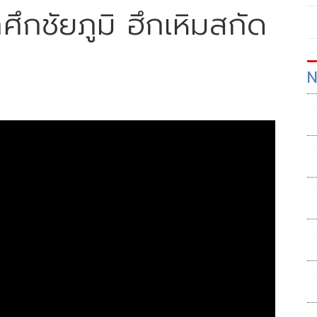
กชัยภูมิ ฮึกเหิมสกัด
N