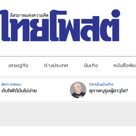
เศรษฐกิจ
ต่างประเทศ
บันเทิง
หนังสือพิม
ผักกาดหอม
วิสามัญบันเทิง
ดับไฟใต้มันไม่ง่าย
สุภาพบุรุษผู้อาวุโส?