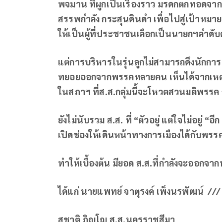
พจมาน ที่ผูกเป็นเรื่องราว มรดกตกทอดจากรุ่
สรรพกำลัง กระสุนดินดำ เพื่อไปสู่เป้าหมาย
ให้เป็นผู้ที่ประชาชนเลือกเป็นนายกฯลำดับ
แต่การบริหารในรุ่นลูกไม่สามารถดึงนักการเม
ทยอยออกจากพรรคหลายคน เห็นได้จากเหตุ
ในสภาฯ ที่ส.ส.กลุ่มนี้จะโหวตสวนมติพรรค ก
ยังไม่นับรวม ส.ส. ที่ “ตัวอยู่ แต่ใจไม่อยู่ “อีก
เปิดช่องให้เดินหน้าทางการเมืองได้กับพรร
ทำให้เบื้องต้น มียอด ส.ส.ที่กำลังจะออก
ได้แก่ นายแพทย์ จาตุรงค์ เพ็งนรพัฒน์ /// 
สุชาติ ภิญโญ ส.ส.นครราชสีมา