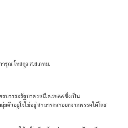
ารุณ โหสกุล ส.ส.กทม.
ครบวาระรัฐบาล 23มี.ค.2566 ซึ่งเป็น
ุ่มตัวอยู่ใจไม่อยู่ สามารถลาออกจากพรรคได้โดย