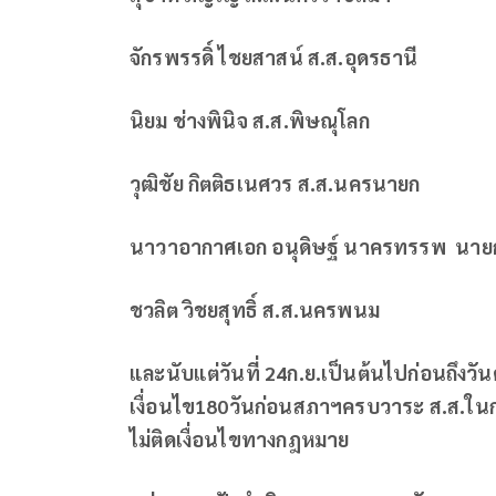
จักรพรรดิ์ ไชยสาสน์ ส.ส.อุดรธานี
นิยม ช่างพินิจ ส.ส.พิษณุโลก
วุฒิชัย กิตติธเนศวร ส.ส.นครนายก
นาวาอากาศเอก อนุดิษฐ์ นาครทรรพ นายก
ชวลิต วิชยสุทธิ์ ส.ส.นครพนม
และนับแต่วันที่
24ก.ย.เป็นต้นไปก่อนถึงวัน
เงื่อนไข180วันก่อนสภาฯครบวาระ ส.ส.ในกล
ไม่ติดเงื่อนไขทางกฎหมาย