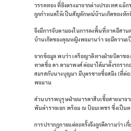
วรรคทอง ที่ยิงตรงมาจากต่างประเทศ แม้กระทั
ถูกกำหนดให้เป็นสัญลักษณ์บ้านเกิดของทักษิ
จึงมีการจับตามองในการลงพื้นที่ภาคอีสานครั้
บ้านเกิดของคุณหญิงพจมานว่า จะมีความเป็
จากข้อมูล พบว่า เครือญาติทางฝ่ายบิด
ทวดชื่อ ดา ดามาพงศ์ ต่อมาได้มาตั้งรกร
สมรสกับนางบุญมา มีบุตรชายชื่อสมิง (ที่ต่
พจมาน
ส่วนบรรพบุรุษฝ่ายมารดาสืบเชื้อสายมาจาก
พันตำรวจเอก พร้อม ณ ป้อมเพชร ซึ่งเป็
การปรากฏกายแต่ละครั้งจึงถูกตีความว่า เกี