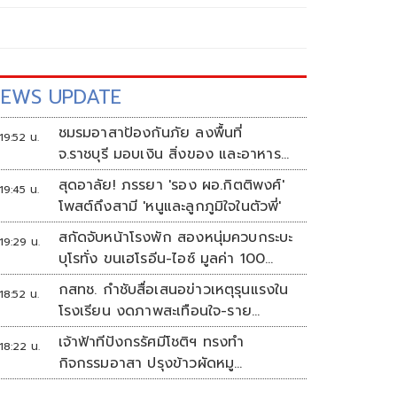
EWS UPDATE
ชมรมอาสาป้องกันภัย ลงพื้นที่
19:52 น.
จ.ราชบุรี มอบเงิน สิ่งของ และอาหาร
กลางวัน แก่โรงเรียนบ้านหนองน้ำใส
สุดอาลัย! ภรรยา 'รอง ผอ.กิตติพงศ์'
19:45 น.
โพสต์ถึงสามี 'หนูและลูกภูมิใจในตัวพี่'
สกัดจับหน้าโรงพัก สองหนุ่มควบกระบะ
19:29 น.
บุโรทั่ง ขนเฮโรอีน-ไอซ์ มูลค่า 100
ล้าน
กสทช. กำชับสื่อเสนอข่าวเหตุรุนแรงใน
18:52 น.
โรงเรียน งดภาพสะเทือนใจ-ราย
ละเอียดเสี่ยงเลียนแบบ
เจ้าฟ้าทีปังกรรัศมีโชติฯ ทรงทำ
18:22 น.
กิจกรรมอาสา ปรุงข้าวผัดหมู
พระราชทานประชาชน