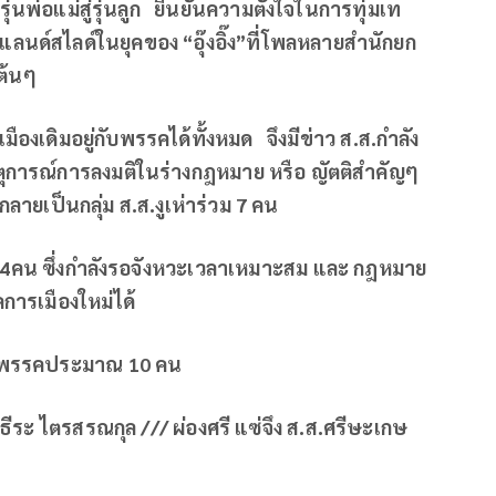
นพ่อแม่สู่รุ่นลูก ยืนยันความตั้งใจในการทุ่มเท
แลนด์สไลด์ในยุคของ “อุ๊งอิ๊ง”ที่โพลหลายสำนักยก
ต้นๆ
ืองเดิมอยู่กับพรรคได้ทั้งหมด จึงมีข่าว ส
.ส.กำลัง
การณ์การลงมติในร่างกฎหมาย หรือ ญัตติสำคัญๆ
ลายเป็นกลุ่ม ส.ส.งูเห่าร่วม 7 คน
4คน ซึ่งกำลังรอจังหวะเวลาเหมาะสม และ กฎหมาย
คการเมืองใหม่ได้
จากพรรคประมาณ
10 คน
ธีระ ไตรสรณกุล /// ผ่องศรี แซ่จึง ส.ส.ศรีษะเกษ