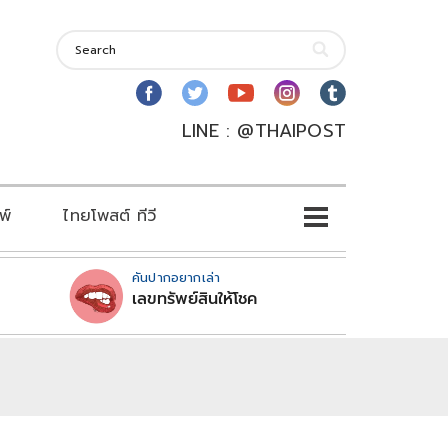
LINE : @THAIPOST
พ์
ไทยโพสต์ ทีวี
คันปากอยากเล่า
เลขทรัพย์สินให้โชค