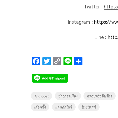
Twitter :
https:
Instagram :
https://ww
Line :
http
F
T
C
Li
S
ac
wi
o
n
h
e
tt
p
e
ar
b
er
y
e
o
Li
Tags
Thaipost
ข่าวการเมือง
ครอบครัวชินวัตร
o
n
เลือกตั้ง
แลนด์สไลด์
ไทยโพสต์
k
k