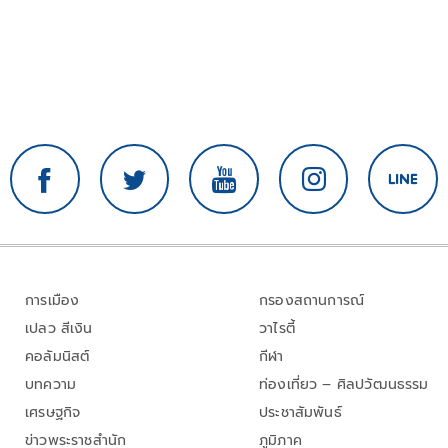
การเมือง
กรองสถานการณ์
เปลว สีเงิน
วาไรตี้
คอลัมนิสต์
กีฬา
บทความ
ท่องเที่ยว – ศิลปวัฒนธรรม
เศรษฐกิจ
ประชาสัมพันธ์
ข่าวพระราชสำนัก
ภูมิภาค