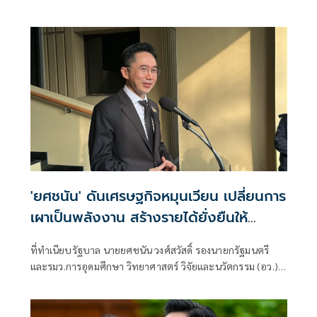
'ยศชนัน' ดันเศรษฐกิจหมุนเวียน เปลี่ยนการ
เผาเป็นพลังงาน สร้างรายได้ยั่งยืนให้
เกษตรกร
ที่ทำเนียบรัฐบาล นายยศชนัน วงศ์สวัสดิ์ รองนายกรัฐมนตรี
และรมว.การอุดมศึกษา วิทยาศาสตร์ วิจัยและนวัตกรรม (อว.)
เปิดเผยว่า ในช่