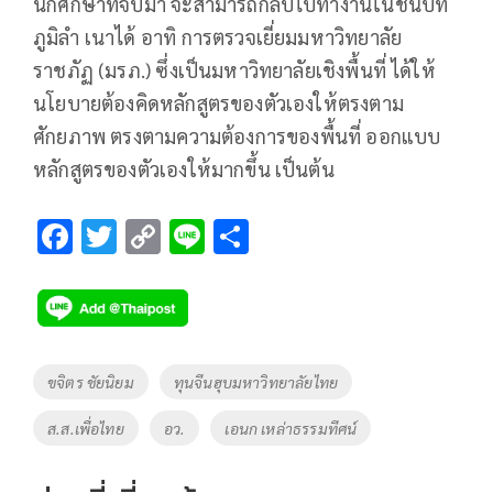
นักศึกษาที่จบมา จะสามารถกลับไปทำงานในชนบท
ภูมิลำ เนาได้ อาทิ การตรวจเยี่ยมมหาวิทยาลัย
ราชภัฏ (มรภ.) ซึ่งเป็นมหาวิทยาลัยเชิงพื้นที่ ได้ให้
นโยบายต้องคิดหลักสูตรของตัวเองให้ตรงตาม
ศักยภาพ ตรงตามความต้องการของพื้นที่ ออกแบบ
หลักสูตรของตัวเองให้มากขึ้น เป็นต้น
F
T
C
Li
S
ac
wi
o
n
h
e
tt
p
e
ar
b
er
y
e
o
Li
Tags
ขจิตร ชัยนิยม
ทุนจีนฮุบมหาวิทยาลัยไทย
o
n
ส.ส.เพื่อไทย
อว.
เอนก เหล่าธรรมทีศน์
k
k