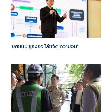
'ยศชนัน'ชูธงอว.ไล่ขจัด'ความจน'