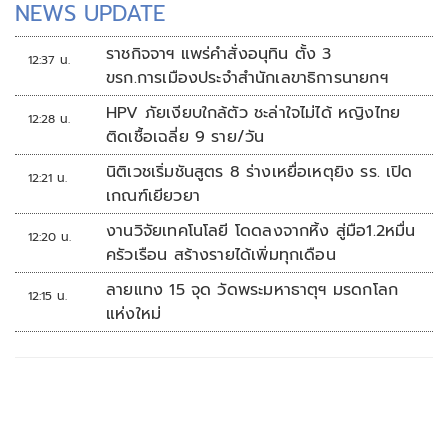
NEWS UPDATE
ราชกิจจาฯ แพร่คำสั่งอนุทิน ตั้ง 3
12:37 น.
ขรก.การเมืองประจำสำนักเลขาธิการนายกฯ
HPV ภัยเงียบใกล้ตัว ชะล่าใจไม่ได้ หญิงไทย
12:28 น.
ติดเชื้อเฉลี่ย 9 ราย/วัน
นิติเวชเริ่มชันสูตร 8 ร่างเหยื่อเหตุยิง รร. เปิด
12:21 น.
เกณฑ์เยียวยา
งานวิจัยเทคโนโลยี โดดลงจากหิ้ง สู่มือ1.2หมื่น
12:20 น.
ครัวเรือน สร้างรายได้เพิ่มทุกเดือน
ลายแทง 15 จุด วัดพระมหาธาตุฯ มรดกโลก
12:15 น.
แห่งใหม่