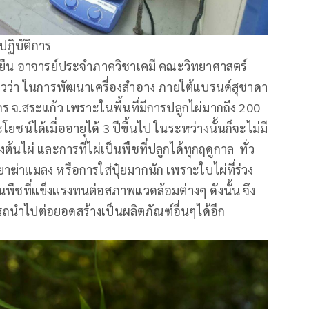
ฏิบัติการ
 บุญยืน อาจารย์ประจำภาควิชาเคมี คณะวิทยาศาสตร์
วว่า ในการพัฒนาเครื่องสำอาง ภายใต้แบรนด์สุชาดา
 จ.สระแก้ว เพราะในพื้นที่มีการปลูกไผ่มากถึง 200
์ได้เมื่ออายุได้ 3 ปีขึ้นไป ในระหว่างนั้นก็จะไม่มี
ต้นไผ่ และการที่ไผ่เป็นพืชที่ปลูกได้ทุกฤดูกาล ทั่ว
ยาฆ่าแมลง หรือการใส่ปุ๋ยมากนัก เพราะใบไผ่ที่ร่วง
็นพืชที่แข็งแรงทนต่อสภาพแวดล้อมต่างๆ ดังนั้น จึง
รถนำไปต่อยอดสร้างเป็นผลิตภัณฑ์อื่นๆได้อีก