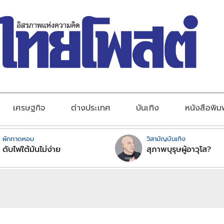
เศรษฐกิจ
ต่างประเทศ
บันเทิง
หนังสือพิม
ผักกาดหอม
วิสามัญบันเทิง
ดับไฟใต้มันไม่ง่าย
สุภาพบุรุษผู้อาวุโส?