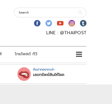
LINE : @THAIPOST
พ์
ไทยโพสต์ ทีวี
คันปากอยากเล่า
เลขทรัพย์สินให้โชค