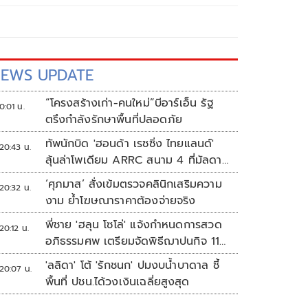
EWS UPDATE
“โครงสร้างเก่า-คนใหม่”บีอาร์เอ็น รัฐ
0:01 น.
ตรึงกำลังรักษาพื้นที่ปลอดภัย
ทัพนักบิด 'ฮอนด้า เรซซิ่ง ไทยแลนด์'
20:43 น.
ลุ้นล่าโพเดียม ARRC สนาม 4 ที่มัลดาลิ
กา
‘ศุภมาส’ สั่งเข้มตรวจคลินิกเสริมความ
20:32 น.
งาม ย้ำโฆษณาราคาต้องจ่ายจริง
พี่ชาย 'ฮลุน โซโล่' แจ้งกำหนดการสวด
20:12 น.
อภิธรรมศพ เตรียมจัดพิธีฌาปนกิจ 11
ส.ค.
'ลลิดา' โต้ 'รักชนก' ปมงบน้ำบาดาล ชี้
20:07 น.
พื้นที่ ปชน.ได้วงเงินเฉลี่ยสูงสุด