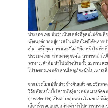
ประเทศไทย นับว่าเป็นแหล่งที่อุดมไปด้วยพื
พัฒนาต่อยอดสู่การสร้างผลิตภัณฑ์ได้หลายประ
สำอางที่มีคุณภาพ และ”ไผ่ “คือ หนึ่งในพืชที
ประเทศไทย ส่วนต่างๆของไผ่ สามารถนำไป
อาหาร, ลำต้น นำไปสร้างบ้าน รั้ว สะพาน ต
โปรดของแพนด้า ส่วนใหญ่ก็จะนำไปเพาะเห็ดเ
จากประโยชน์ที่กล่าวข้างต้นแล้ว คณะวิทยา
วิจัยพัฒนาใบไผ่ สายพันธุ์ซางหม่น มาสกั
(isoorientin) เป็นสารกลุ่มฟลาวโวนอยด์ ที่มีค
เลือนริ้วรอยและจุดด่างดำ นำไปสู่การสร้างแบ