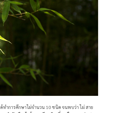
นเคมีได้ทำการศึกษาไผ่จำนวน 10 ชนิด จนพบว่า ไผ่ สาย