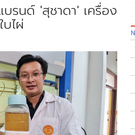
บรนด์ 'สุชาดา' เครื่อง
บไผ่
N