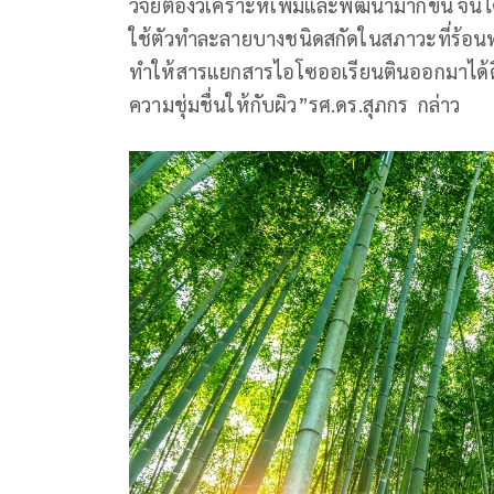
วิจัยต้องวิเคราะห์เพิ่มและพัฒนามากขึ้น จนไ
ใช้ตัวทำละลายบางชนิดสกัดในสภาวะที่ร้อน
ทำให้สารแยกสารไอโซออเรียนตินออกมาได้ดี ท
ความชุ่มชื่นให้กับผิว”รศ.ดร.สุภกร กล่าว