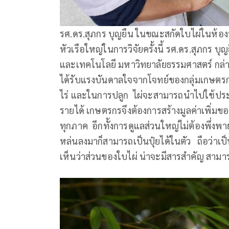
รศ.ดร.สุภกร บุญยืน ในขณะสกัดใบไผ่ในห้องป
หัวเรือใหญ่ในการวิจัยครั้งนี้ รศ.ดร.สุภกร
และเทคโนโลยี มหาวิทยาลัยธรรมศาสตร์ กล่า
ได้รับแรงบันดาลใจจากโจทย์ของกลุ่มเกษตรกร
ไร่ และในการปลูก ไผ่จะสามารถนำไปใช้ประโยชน
รายได้ เกษตรกรจึงต้องการสร้างมูลค่าเพิ่มของ
ทุกภาค อีกทั้งการดูแลส่วนใหญ่ไม่ต้องพึ่งพา
หล่นลงมาก็สามารถเป็นปุ๋ยได้ในตัว ถือว่าเป
เห็นว่าส่วนของใบไผ่ น่าจะมีสารสำคัญ สามา