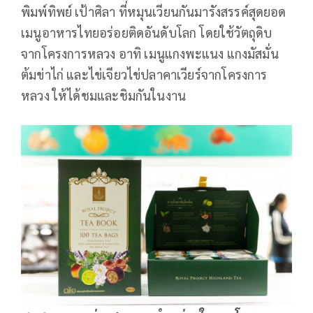
พิมพ์ทิพย์ เป้าศิลา ที่หมุนเวียนกันมารังสรรค์สุดยอด
เมนูอาหารไทยอร่อยติดอันดับโลก โดยใช้วัตถุดิบ
จากโครงการหลวง อาทิ เมนูแกงพะแนง แกงมัสมั่น
ต้มข่าไก่ และไข่เจียวไข่ปลาคาเวียร์จากโครงการ
หลวง ให้ได้ชมและชิมกันในงาน