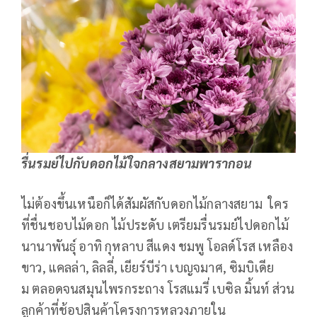
รื่นรมย์ไปกับดอกไม้ใจกลางสยามพารากอน
ไม่ต้องขึ้นเหนือก็ได้สัมผัสกับดอกไม้กลางสยาม ใคร
ที่ชื่นชอบไม้ดอก ไม้ประดับ เตรียมรื่นรมย์ไปดอกไม้
นานาพันธุ์ อาทิ กุหลาบ สีแดง ชมพู โอลด์โรส เหลือง
ขาว, แคลล่า, ลิลลี่, เยียร์บีร่า เบญจมาศ, ซิมบิเดีย
ม ตลอดจนสมุนไพรกระถาง โรสแมรี่ เบซิล มิ้นท์ ส่วน
ลูกค้าที่ช้อปสินค้าโครงการหลวงภายใน