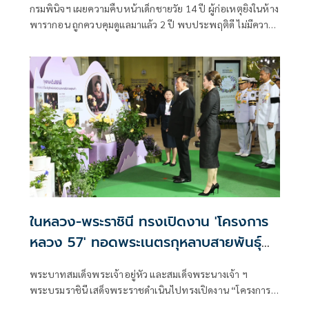
กรมพินิจฯ เผยความคืบหน้าเด็กชายวัย 14 ปี ผู้ก่อเหตุยิงในห้าง
พารากอน ถูกควบคุมดูแลมาแล้ว 2 ปี พบประพฤติดี ไม่มีความ
เสี่ยงน่ากังวล รับการรักษาจิตเวชต่
ในหลวง-พระราชินี ทรงเปิดงาน 'โครงการ
หลวง 57' ทอดพระเนตรกุหลาบสายพันธุ์
ใหม่ 'ควีนสุทิดา'
พระบาทสมเด็จพระเจ้าอยู่หัว และสมเด็จพระนางเจ้า ฯ
พระบรมราชินี เสด็จพระราชดำเนินไปทรงเปิดงาน “โครงการ
หลวง 57“ ภายใต้แนวคิด “พรรณพืชพระราชทาน สืบสาน