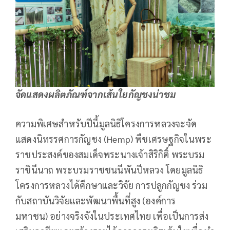
จัดแสดงผลิตภัณฑ์จากเส้นใยกัญชงน่าชม
ความพิเศษสำหรับปีนี้มูลนิธิโครงการหลวงจะจัด
แสดงนิทรรศการกัญชง (Hemp) พืชเศรษฐกิจในพระ
ราชประสงค์ของสมเด็จพระนางเจ้าสิริกิติ์ พระบรม
ราชินีนาถ พระบรมราชชนนีพันปีหลวง โดยมูลนิธิ
โครงการหลวงได้ศึกษาและวิจัย การปลูกกัญชง ร่วม
กับสถาบันวิจัยและพัฒนาพื้นที่สูง (องค์การ
มหาชน) อย่างจริงจังในประเทศไทย เพื่อเป็นการส่ง