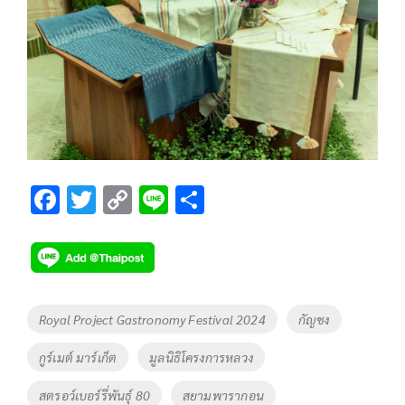
F
T
C
Li
S
ac
wi
o
n
h
e
tt
p
e
ar
b
er
y
e
o
Li
Tags
Royal Project Gastronomy Festival 2024
กัญชง
o
n
กูร์เมต์ มาร์เก็ต
มูลนิธิโครงการหลวง
k
k
สตรอว์เบอร์รี่พันธุ์ 80
สยามพารากอน