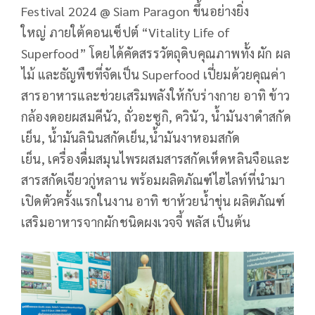
Festival 2024 @ Siam Paragon ขึ้นอย่างยิ่ง
ใหญ่ ภายใต้คอนเซ็ปต์ “Vitality Life of
Superfood” โดยได้คัดสรรวัตถุดิบคุณภาพทั้ง ผัก ผล
ไม้ และธัญพืชที่จัดเป็น Superfood เปี่ยมด้วยคุณค่า
สารอาหารและช่วยเสริมพลังให้กับร่างกาย อาทิ ข้าว
กล้องดอยผสมคีนัว, ถั่วอะซูกิ, ควินัว, น้ำมันงาดำสกัด
เย็น, น้ำมันลินินสกัดเย็น,น้ำมันงาหอมสกัด
เย็น, เครื่องดื่มสมุนไพรผสมสารสกัดเห็ดหลินจือและ
สารสกัดเจียวกู่หลาน พร้อมผลิตภัณฑ์ไฮไลท์ที่นำมา
เปิดตัวครั้งแรกในงาน อาทิ ชาห้วยน้ำขุ่น ผลิตภัณฑ์
เสริมอาหารจากผักชนิดผงเวจจี้ พลัส เป็นต้น