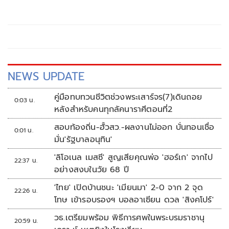
วิ่ง ยิ่งได้
NEWS UPDATE
คู่มือทบทวนชีวิตช่วงพระเสาร์จร(7)เดินถอย
0:03 น.
หลังสำหรับคนทุกลัคนาราศีตอนที่2
สอบท้องถิ่น-ฮั้วสว.-ผลงานไม่ออก บั่นทอนเชื่อ
0:01 น.
มั่น'รัฐบาลอนุทิน'
'ลิโอเนล เมสซี' สูญเสียคุณพ่อ 'ฮอร์เก' จากไป
22:37 น.
อย่างสงบในวัย 68 ปี
'ไทย' เปิดบ้านชนะ 'เมียนมา' 2-0 จาก 2 จุด
22:26 น.
โทษ เข้ารอบรองฯ บอลอาเซียน ดวล 'สิงคโปร์'
วธ.เตรียมพร้อม พิธีการศพในพระบรมราชานุ
20:59 น.