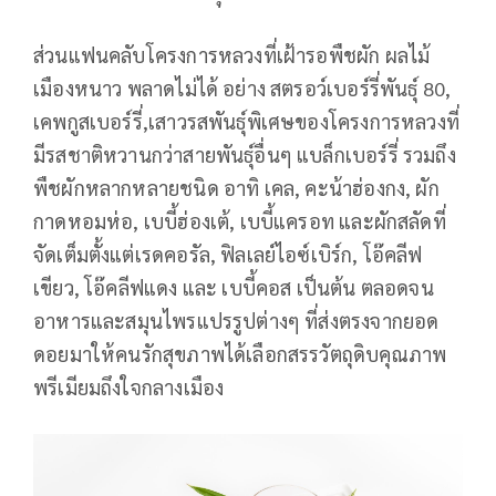
ส่วนแฟนคลับโครงการหลวงที่เฝ้ารอพืชผัก ผลไม้
เมืองหนาว พลาดไม่ได้ อย่าง สตรอว์เบอร์รี่พันธุ์ 80,
เคพกูสเบอร์รี่,เสาวรสพันธุ์พิเศษของโครงการหลวงที่
มีรสชาติหวานกว่าสายพันธุ์อื่นๆ แบล็กเบอร์รี่ รวมถึง
พืชผักหลากหลายชนิด อาทิ เคล, คะน้าฮ่องกง, ผัก
กาดหอมห่อ, เบบี้ฮ่องเต้, เบบี้แครอท และผักสลัดที่
จัดเต็มตั้งแต่เรดคอรัล, ฟิลเลย์ไอซ์เบิร์ก, โอ๊คลีฟ
เขียว, โอ๊คลีฟแดง และ เบบี้คอส เป็นต้น ตลอดจน
อาหารและสมุนไพรแปรรูปต่างๆ ที่ส่งตรงจากยอด
ดอยมาให้คนรักสุขภาพได้เลือกสรรวัตถุดิบคุณภาพ
พรีเมียมถึงใจกลางเมือง