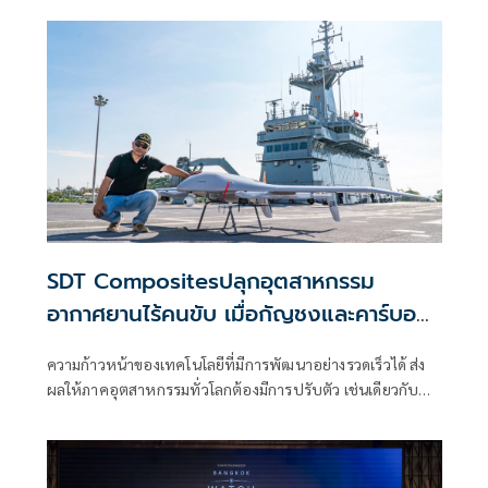
รักษา ต่อยอด จากดอยสู่เมือง” (The Blooming Legacy of
Royal Flora)
SDT Compositesปลุกอุตสาหกรรม
อากาศยานไร้คนขับ เมื่อกัญชงและคาร์บอน
ไฟเบอร์กลายเป็น‘โดรนทหาร’ฝีมือไทย
ความก้าวหน้าของเทคโนโลยีที่มีการพัฒนาอย่างรวดเร็วได้ ส่ง
ผลให้ภาคอุตสาหกรรมทั่วโลกต้องมีการปรับตัว เช่นเดียวกับ
อุตสาหกรรมเทคโนโลยีป้องกันประเทศและอากาศยานของ
ไทย กำลังเผชิญกับจุดเปลี่ยนสำคัญ ท่ามกลางความท้าทายด้าน
ความมั่นคง เทคโนโลยี และการแข่งขันระดับโลก