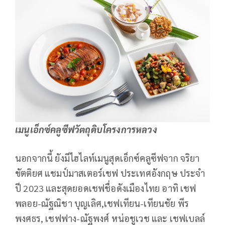
เมนูเอ็กซ์คลูซีฟวัตถุดิบโครงการหลวง
นอกจากนี้ ยังมีไฮไลท์เมนูสุดเอ็กซ์คลูซีฟจาก จริยา
ขัตติยศ แชมป์มาสเตอร์เชฟ ประเทศอังกฤษ ประจำ
ปี 2023 และสุดยอดเชฟชื่อดังเมืองไทย อาทิ เชฟ
พลอย-ณัฐณิชา บุญเลิศ,เชฟเทียน-เทียนชัย พีร
พงศธร, เชฟฟาง-ณัฐพงศ์ หน่อชูเวช และ เชฟเบลล์