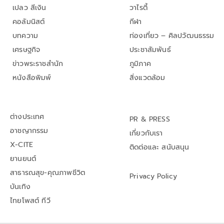
เปลว สีเงิน
วาไรตี้
คอลัมนิสต์
กีฬา
บทความ
ท่องเที่ยว – ศิลปวัฒนธรรม
เศรษฐกิจ
ประชาสัมพันธ์
ข่าวพระราชสำนัก
ภูมิภาค
หนังสือพิมพ์
สิ่งแวดล้อม
ต่างประเทศ
PR & PRESS
อาชญากรรม
เกี่ยวกับเรา
X-CITE
ติดต่อและ สนับสนุน
ยานยนต์
สาธารณสุข-คุณภาพชีวิต
Privacy Policy
บันเทิง
ไทยโพสต์ ทีวี