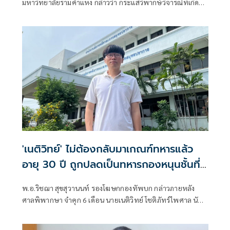
มหาวิทยาลัยรามคำแหง กล่าวว่า กระแสวิพากษ์วิจารณ์ที่เกิดขึ้น
ทุกครั้งเมื่อรัฐบาลปรับปรุงหลักเกณฑ์บัตรสวัสดิการแห่งรัฐ เป็น
เรื่องที่เข้าใจได้ เพราะประชาชนกังวลว่าจะกระทบต่อผู้มีรายได้
น้อย
'เนติวิทย์' ไม่ต้องกลับมาเกณฑ์ทหาร​แล้ว
อายุ 30 ปี ถูกปลดเป็นทหารกองหนุนชั้นที่
2
พ.อ.ริชฌา สุขสุวานนท์ รองโฆษกกองทัพบก กล่าวภายหลัง
ศาลพิพากษา จำคุก 6 เดือน นายเนติวิทย์ โชติภัทร์ไพศาล นัก
กิจกรรมการเมือง แสดงอารยะขัดขืนไม่เข้าร่วมกับการบังคับ
เกณฑ์ทหาร แต่ไม่เคยต้องโทษมาก่อนให้รอการลงโทษ 1 ปี