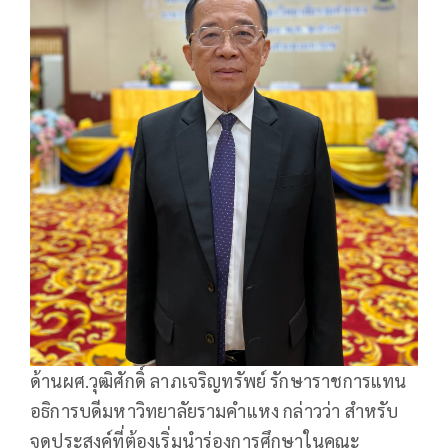
ด้านผศ.วุฒิศักดิ์ ลาภเจริญทรัพย์ รักษาราชการแทน
อธิการบดีมหาวิทยาลัยรามคำแหง กล่าวว่า สำหรับ
จุดประสงค์ที่ต้องเริ่มนำร่องการศึกษาในคณะ