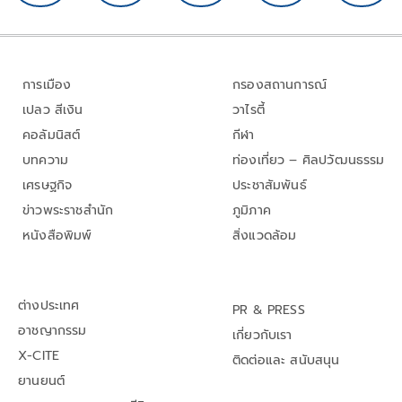
การเมือง
กรองสถานการณ์
เปลว สีเงิน
วาไรตี้
คอลัมนิสต์
กีฬา
บทความ
ท่องเที่ยว – ศิลปวัฒนธรรม
เศรษฐกิจ
ประชาสัมพันธ์
ข่าวพระราชสำนัก
ภูมิภาค
หนังสือพิมพ์
สิ่งแวดล้อม
ต่างประเทศ
PR & PRESS
อาชญากรรม
เกี่ยวกับเรา
X-CITE
ติดต่อและ สนับสนุน
ยานยนต์