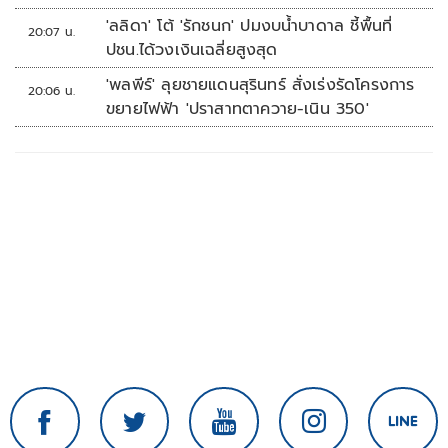
'ลลิดา' โต้ 'รักชนก' ปมงบน้ำบาดาล ชี้พื้นที่
20:07 น.
ปชน.ได้วงเงินเฉลี่ยสูงสุด
'พลพีร์' ลุยชายแดนสุรินทร์ สั่งเร่งรัดโครงการ
20:06 น.
ขยายไฟฟ้า 'ปราสาทตาควาย-เนิน 350'