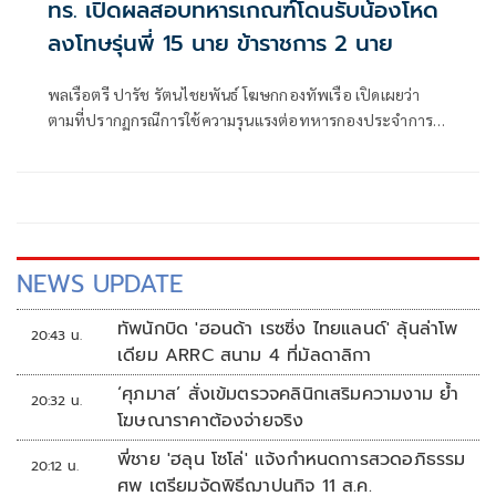
ทร. เปิดผลสอบทหารเกณฑ์โดนรับน้องโหด
ลงโทษรุ่นพี่ 15 นาย ข้าราชการ 2 นาย
พลเรือตรี ปารัช รัตนไชยพันธ์ โฆษกกองทัพเรือ เปิดเผยว่า
ตามที่ปรากฏกรณีการใช้ความรุนแรงต่อทหารกองประจำการ
ซึ่งได้สร้างความกังวลต่อสังคมและส่งผลกระทบต่อความเชื่อมั่น
ของประชาชนต่อกองทัพเรือนั้น กองทัพเรือได้ดำเนินการตรวจ
สอบข้อเท็จจริงอย่างเร่งด่วน และยืนยันตั้งแต่ต้นว่าไม่ยอมรับ
การกระทำที่เป็นการใช้ความรุนแรง การกลั่นแกล้ง หรือการ
ละเมิดสิทธิมนุษยชนในทุกรูปแบบ
NEWS UPDATE
ทัพนักบิด 'ฮอนด้า เรซซิ่ง ไทยแลนด์' ลุ้นล่าโพ
20:43 น.
เดียม ARRC สนาม 4 ที่มัลดาลิกา
‘ศุภมาส’ สั่งเข้มตรวจคลินิกเสริมความงาม ย้ำ
20:32 น.
โฆษณาราคาต้องจ่ายจริง
พี่ชาย 'ฮลุน โซโล่' แจ้งกำหนดการสวดอภิธรรม
20:12 น.
ศพ เตรียมจัดพิธีฌาปนกิจ 11 ส.ค.