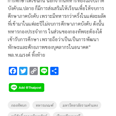
การศึกษาได้เช่นกัน นอกจากนี้ทหารที่ยังไม่จบภาค
บังคับม.ปลาย ก็มีการส่งเสริมให้เรียนเพื่อให้จบการ
ศึกษาภาคบังคับ เพราะมีทหารกว่าครึ่งในแต่ละผลัด
ที่เข้ามาในแต่ละปีไม่จบการศึกษาภาคบังคับ ดังนั้น
ทหารกองประจำการ ในส่วนของกองทัพจะต้องได้
เข้ารับการศึกษา เพราะถือว่าเป็นเป็นการพัฒนา
ทักษะและศักยภาพของบุคลากรในอนาคต”
พล.ท.ณรงค์ ทิ้งท้าย
F
T
C
Li
S
ac
wi
o
n
h
e
tt
p
e
ar
b
er
y
e
o
Li
Tags
กองทัพบก
ทหารเกณฑ์
มหาวิทยาลัยรามคำแหง
o
n
วูฒิศักดิ์ ลาภเจริญทรัพย์
เรียนปริญญาครี