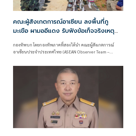
คณะผู้สังเกตการณ์อาเซียน ลงพื้นที่ภู
มะเขือ ผามออีแดง รับฟังข้อเท็จจริงเหตุ
ปะทะชายแดนไทยกัมพูชา
กองทัพบก โดยกองทัพภาคที่สองได้นำ คณะผู้สังเกตการณ์
อาเซียนประจำประเทศไทย (ASEAN Observer Team –
Thailand: AOT-TH) ลงพื้นที่ติดตามสถานการณ์บริเวณชายแดน
ไทย–กัมพูชา เพื่อรับทราบข้อเท็จจริงและสังเกตการณ์ผลกระ
ทบที่เกิดขึ้นในพื้นที่ โดยคณะประกอบด้วยผู้แทนฝ่ายไทยและผู้
แทนจากประเทศสมาชิกอาเซียน รวม 13 นาย ประกอบด้วยผู้
แทนจากสาธารณรัฐฟิลิปปินส์ สาธารณรัฐอินโดนีเซีย และ
มาเลเซีย