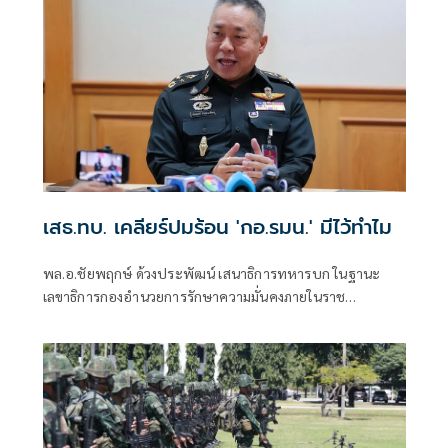
เสธ.ทบ. เคลียร์ปมร้อน 'กอ.รมน.' มีไว้ทำไม
พล.อ.ชัยพฤกษ์ ด้วงประพัฒน์ เสนาธิการทหารบก ในฐานะ
เลขาธิการกองอำนวยการรักษาความมั่นคงภายในราช
อาณาจักร( กอ.รมน.) แถลงยืนยันว่า ยังมีความจำเป็นในการมี
กอ.รมน.อยู่เพราะมีบทบาทหน้าที่เป็นแกนกลางในการบูรณา
การหน่วยงานโดยนำผู้เชี่ยวชาญจากหน่วยต่างๆ เข้ามาช่วย
แก้ไขปัญหารวมกัน่