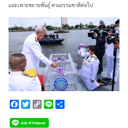
และเพาะขยายพันธุ์ ตามธรรมชาติต่อไป
F
T
C
Li
S
ac
wi
o
n
h
e
tt
p
e
ar