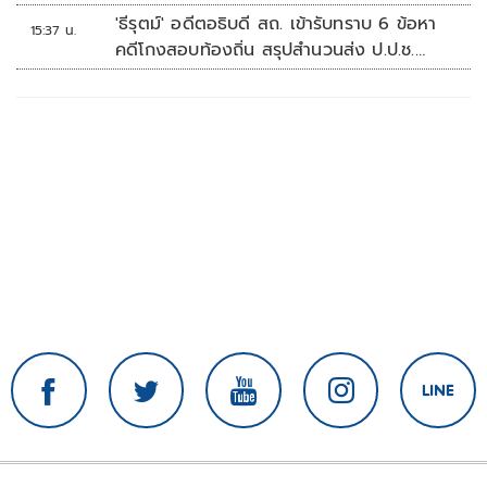
ปลอดภัยข้อมูลภาครัฐทั้งระบบ
'ธีรุตม์' อดีตอธิบดี สถ. เข้ารับทราบ 6 ข้อหา
15:37 น.
คดีโกงสอบท้องถิ่น สรุปสำนวนส่ง ป.ป.ช.
สัปดาห์หน้า