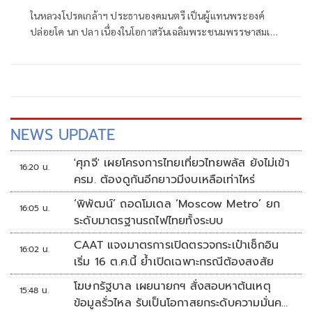
ในหลวงโปรดเกล้าฯ ประธานองคมนตรี เป็นผู้แทนพระองค์
ปล่อยโค นก ปลา เนื่องในโอกาสวันเฉลิมพระชนมพรรษาสมเด็จ
พระพันปีหลวง
NEWS UPDATE
'ศุภจี' เผยโครงการไทยเที่ยวไทยพลัส ยังไม่เข้า
16:20 น.
ครม. ต้องดูกันอีกยาวมีงบเหลือเท่าไหร่
‘พิพัฒน์’ ถอดโมเดล ‘Moscow Metro’ ยก
16:05 น.
ระดับมาตรฐานรถไฟไทยทั้งระบบ
CAAT แจงมาตรการเปิดตรวจกระเป๋าเช็กอิน
16:02 น.
เริ่ม 16 ต.ค.นี้ ย้ำเปิดเฉพาะกรณีต้องสงสัย
โฆษกรัฐบาล เผยนายกฯ สั่งสอบหาต้นเหตุ
15:48 น.
ข้อมูลรั่วไหล รับเป็นโอกาสยกระดับความมั่นคง