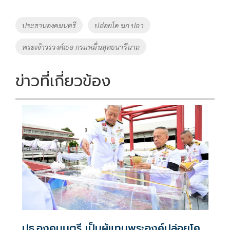
b
er
y
e
o
Li
Tags
ประธานองคมนตรี
ปล่อยโค นก ปลา
o
n
พระเจ้าวรวงศ์เธอ กรมหมื่นสุทธนารีนาถ
k
k
ข่าวที่เกี่ยวข้อง
ปธ.องคมนตรี เป็นผู้แทนพระองค์ปล่อยโค