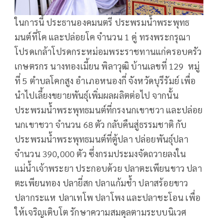
ในการนี้ ประธานองคมนตรี ประพรมน้ำพระพุทธ
มนต์ที่โค และปล่อยโค จำนวน 1 คู่ ทรงพระกรุณา
โปรดเกล้าโปรดกระหม่อมพระราชทานแก่ครอบครัว
เกษตรกร นางทองเมี้ยน พิลาวุฒิ บ้านเลขที่ 129 หมู่
ที่ 5 ตำบลโคกสูง อำเภอหนองกี่ จังหวัดบุรีรัมย์ เพื่อ
นำไปเลี้ยงขยายพันธุ์เพิ่มผลผลิตต่อไป จากนั้น
ประพรมน้ำพระพุทธมนต์ที่กรงนกเขาชวา และปล่อย
นกเขาชวา จำนวน 68 ตัว กลับคืนสู่ธรรมชาติ กับ
ประพรมน้ำพระพุทธมนต์ที่ตู้ปลา ปล่อยพันธุ์ปลา
จำนวน 390,000 ตัว ซึ่งกรมประมงจัดถวายลงใน
แม่น้ำเจ้าพระยา ประกอบด้วย ปลาตะเพียนขาว ปลา
ตะเพียนทอง ปลายี่สก ปลาแก้มช้ำ ปลาสร้อยขาว
ปลากระแห ปลาเทโพ ปลาโพง และปลาชะโอน เพื่อ
ให้เจริญเติบโต รักษาความสมดุลตามระบบนิเวศ