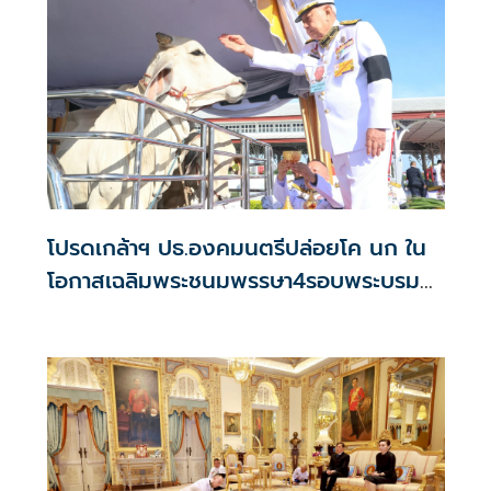
โปรดเกล้าฯ ปธ.องคมนตรีปล่อยโค นก ใน
โอกาสเฉลิมพระชนมพรรษา4รอบพระบรม
ราชินี