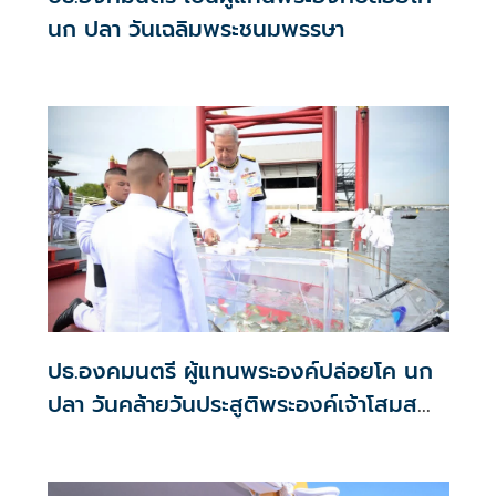
นก ปลา วันเฉลิมพระชนมพรรษา
ปธ.องคมนตรี ผู้แทนพระองค์ปล่อยโค นก
ปลา วันคล้ายวันประสูติพระองค์เจ้าโสมส
วลีฯ