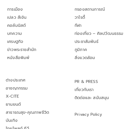
การเมือง
กรองสถานการณ์
เปลว สีเงิน
วาไรตี้
คอลัมนิสต์
กีฬา
บทความ
ท่องเที่ยว – ศิลปวัฒนธรรม
เศรษฐกิจ
ประชาสัมพันธ์
ข่าวพระราชสำนัก
ภูมิภาค
หนังสือพิมพ์
สิ่งแวดล้อม
ต่างประเทศ
PR & PRESS
อาชญากรรม
เกี่ยวกับเรา
X-CITE
ติดต่อและ สนับสนุน
ยานยนต์
สาธารณสุข-คุณภาพชีวิต
Privacy Policy
บันเทิง
ไทยโพสต์ ทีวี