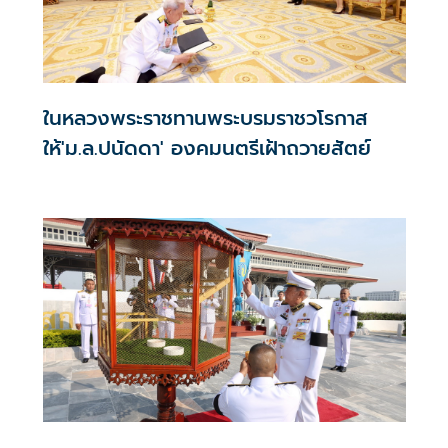
ในหลวงพระราชทานพระบรมราชวโรกาส
ให้'ม.ล.ปนัดดา' องคมนตรีเฝ้าถวายสัตย์