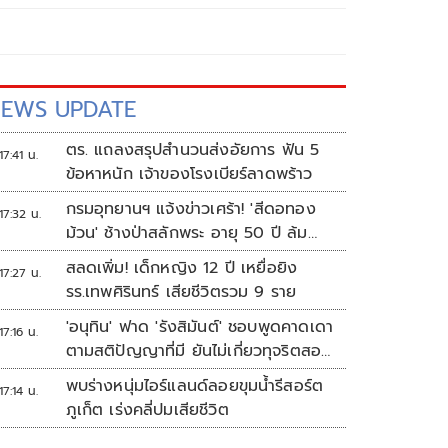
EWS UPDATE
ตร. แถลงสรุปสำนวนส่งอัยการ ฟัน 5
17:41 น.
ข้อหาหนัก เจ้าของโรงเบียร์ลาดพร้าว
กรมอุทยานฯ แจ้งข่าวเศร้า! 'สีดอทอง
17:32 น.
ม้วน' ช้างป่าสลักพระ อายุ 50 ปี ล้ม
แล้ว
สลดเพิ่ม! เด็กหญิง 12 ปี เหยื่อยิง
17:27 น.
รร.เทพศิรินทร์ เสียชีวิตรวม 9 ราย
'อนุทิน' ฟาด 'รังสิมันต์' ชอบพูดคาดเดา
17:16 น.
ตามสติปัญญาที่มี ยันไม่เกี่ยวทุจริตสอบ
ท้องถิ่น
พบร่างหนุ่มไอร์แลนด์ลอยขุมน้ำรีสอร์ต
17:14 น.
ภูเก็ต เร่งคลี่ปมเสียชีวิต