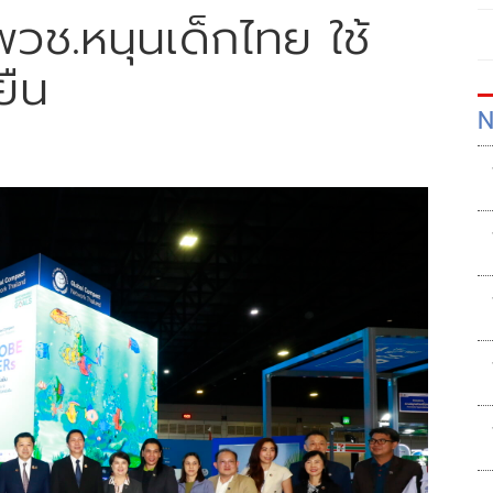
ช.หนุนเด็กไทย ใช้
ยืน
N