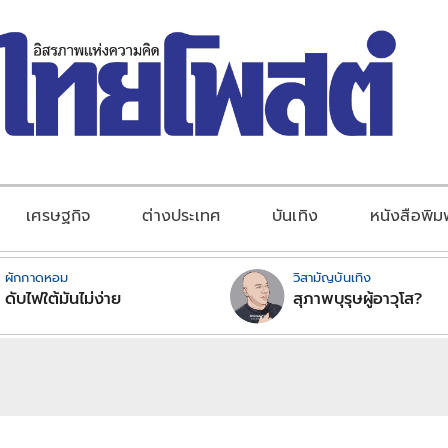
เศรษฐกิจ
ต่างประเทศ
บันเทิง
หนังสือพิม
ผักกาดหอม
วิสามัญบันเทิง
ดับไฟใต้มันไม่ง่าย
สุภาพบุรุษผู้อาวุโส?