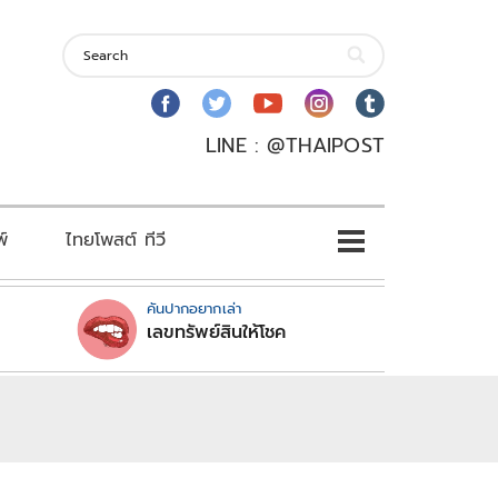
LINE : @THAIPOST
พ์
ไทยโพสต์ ทีวี
คันปากอยากเล่า
เลขทรัพย์สินให้โชค