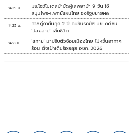
มธ.โชว์โมเดลบำบัดผู้เสพยาบ้า 9 วัน ใช้
14:29 น.
สมุนไพร-แพทย์แผนไทย ชงรัฐขยายผล
ศาลฎีกายืนคุก 2 ปี คนขับรถบัส มข. คดีชน
14:25 น.
'น้องอาย' เสียชีวิต
'สกาย' มาปรับตัวซ้อมเมืองไทย ไม่หวั่นอากาศ
14:18 น.
ร้อน ตั้งเป้าเต็มร้อยลุย อชก. 2026