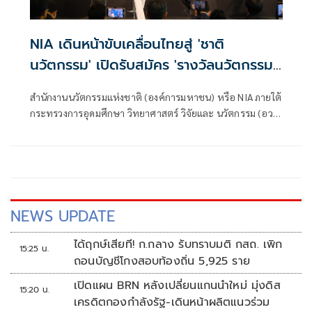
NIA เดินหน้าขับเคลื่อนไทยสู่ 'ชาติ
นวัตกรรม' เปิดรับสมัคร 'รางวัลนวัตกรรม
แห่งชาติ 2569' ปลุกพลังนวัตกรไทยสาน
สำนักงานนวัตกรรมแห่งชาติ (องค์การมหาชน) หรือ NIA ภายใต้
ต่อพระอัจฉริยภาพ 'พระบิดาแห่งนวัตกรรม
กระทรวงการอุดมศึกษา วิทยาศาสตร์ วิจัยและ นวัตกรรม (อว.)
ไทย'
ประกาศเปิดรับสมัครผลงานนวัตกรรมเข้าร่วมประกวด “รางวัล
นวัตกรรมแห่งชาติ ประจำปี 2569 (National Innovation
Awards 2026)” รางวัลอันทรงเกียรติสูงสุด
NEWS UPDATE
ได้ฤกษ์เสียที! ก.กลาง รับทราบมติ กสถ. เพิก
15:25 น.
ถอนบัญชีโกงสอบท้องถิ่น 5,925 ราย
เปิดแผน BRN หลังเปลี่ยนแกนนำใหม่ มุ่งดิส
15:20 น.
เครดิตกองกำลังรัฐ-เดินหน้าผลิตแนวร่วม