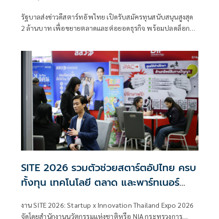
รัฐบาลส่งข่าวดีสตาร์ทอัพไทย เปิดรับสมัครทุนสนับสนุนสูงสุด
2 ล้านบาท เพื่อขยายตลาดและต่อยอดธุรกิจ พร้อมปลดล็อก
NIA ด้วยกฎหมายใหม่ เพิ่มอำนาจถือหุ้นและร่วมลงทุนในธุรกิจ
นวัตกรรม
SITE 2026 รวมตัวช่วยสตาร์ตอัปไทย ครบ
ทั้งทุน เทคโนโลยี ตลาด และพาร์ทเนอร์
เชื่อมผู้ประกอบการกับหน่วยงานสนับสนุน
งาน SITE 2026: Startup x Innovation Thailand Expo 2026
ต่อยอดนวัตกรรมไทยสู่ธุรกิจจริง
จัดโดยสำนักงานนวัตกรรมแห่งชาติหรือ NIA กระทรวงการ