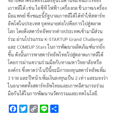
ขยายตลาดจะต้องไม่ลงทุนในด้านที่แข็งแกร่งของ
เกาหลีใต้ เช่น ไอซีที ไฟฟ้า เครื่องกล ชีวภาพ/เครื่อง
มือแพทย์ ซึ่งขณะนี้รัฐบาลเกาหลีใต้ได้ทำให้สตาร์ท
อัพโตในประเทศ จุดหมายต่อไปคือการไปสู่ตลาด
โลก โดยดึงสตาร์ทอัพจากต่างประเทศเข้ามามีส่วน
ร่วม ผ่านโปรแกรม K-STARTUP Grand Challenge
และ COMEUP Stars ในการพัฒนาผลิตภัณฑ์มากยิ่ง
ขึ้น ดังนั้นการพาสตาร์ทอัพไทยไปสู่ตลาดเกาหลีใต้
โดยการผ่านความร่วมมือกับทางมหาวิทยาลัยหรือ
องค์กร ซึ่งคาดว่าในปีนี้จะมีการลงทุนสตาร์ทอัพเพิ่ม
3 ราย และปีหน้าเพิ่มเงินลงทุนเป็น 2 เท่า และมองว่า
ในอนาคตทั้งสตาร์ทอัพไทยและเกาหลีสามารถร่วม
มือกันได้ในการพัฒนานวัตกรรมและเทคโนโลยี.
F
T
C
Li
S