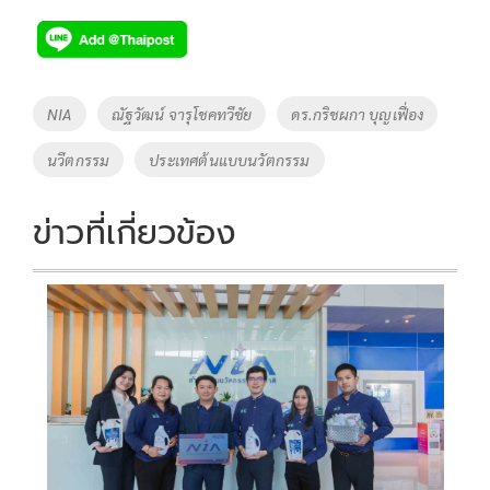
ac
wi
o
n
h
e
tt
p
e
ar
b
er
y
e
o
Li
Tags
NIA
ณัฐวัฒน์ จารุโชคทวีชัย
ดร.กริชผกา บุญเฟื่อง
o
n
นวีตกรรม
ประเทศต้นแบบนวัตกรรม
k
k
ข่าวที่เกี่ยวข้อง