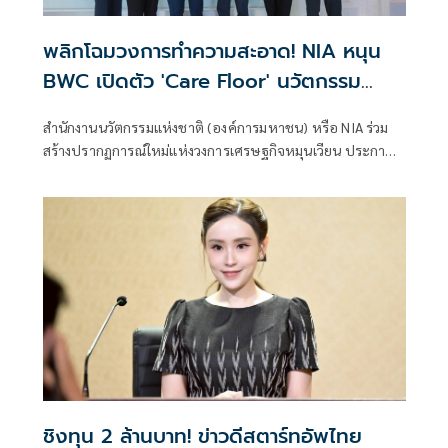
พลิกโฉมวงการทำความสะอาด! NIA หนุน
BWC เปิดตัว 'Care Floor' นวัตกรรม
เปลี่ยนของเสียอุตสาหกรรมสู่น้ำยาถูพื้น
สำนักงานนวัตกรรมแห่งชาติ (องค์การมหาชน) หรือ NIA ร่วม
รักษ์โลกสุดล้ำ
สร้างปรากฏการณ์ใหม่แห่งวงการเศรษฐกิจหมุนเวียน ประกาศ
สนับสนุนบริษัท เบตเตอร์ เวสท์ แคร์ จำกัด (BWC) เปิดตัว
นวัตกรรมผลิตภัณฑ์ทำความสะอาดพื้นสุดล้ำภายใต้ชื่อ "แคร์
ฟลอร์" (Care Floor) ซึ่งเป็นผลผลิตระดับมาสเตอร์พีซจาก
โครงการแปลงเทคโนโลยีเป็นทุน โดยนวัตกรรมนี้ได้สร้างความ
ตื่นเต้นให้กับวงการด้วยการนำสารเคมีบางชนิดที่เป็นของเสีย
มาผ่านกระบวนการอัพไซเคิล (Upcycle) ขั้นสูง จนพลิกโฉม
กลายมาเป็นผลิตภัณฑ์ทำความสะอาดที่ทรงประสิทธิภาพและ
รักษ์โลกอย่างแท้จริง
ชิงทุน 2 ล้านบาท! ข่าวดีสตาร์ทอัพไทย