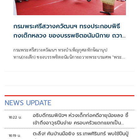
กรมพระศรีสวางควัฒนฯ ทรงประกอบพิธี
กงเต๊กหลวง ของบรรพชิตอนัมนิกาย ถวาย
พระบรมศพ
กรมพระศรีสวางควัฒนฯ ทรงบำเพ็ญกุศลทักษิณานุป
ทาน(กงเต๊ก) ของบรรพชิตอนัมนิกายถวายพระบรมศพ ’พระ
พันปีหลวง’ ทอดพระเนตรเครื่องกระดาษวิจิตรงดงาม
NEWS UPDATE
อธิบดีกรมพินิจฯ ห่วงเด็กก่อคดีอายุน้อยลง ชี้
16:22 น.
เข้าถึงอาวุธปืนง่าย ครอบครัวแตกแยกเป็น
ชนวนสำคัญ
ตะลึง! ค้นบ้านมือยิง รร.เทพศิรินทร์ พบใช้ปืนปู่
16:19 น.