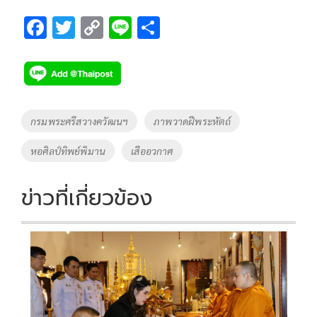
F
T
C
Li
S
ac
wi
o
n
h
e
tt
p
e
ar
b
er
y
e
o
Li
Tags
กรมพระศรีสวางควัฒนฯ
ภาพวาดฝีพระหัตถ์
o
n
หอศิลป์ทิพย์พิมาน
เสืออวกาศ
k
k
ข่าวที่เกี่ยวข้อง