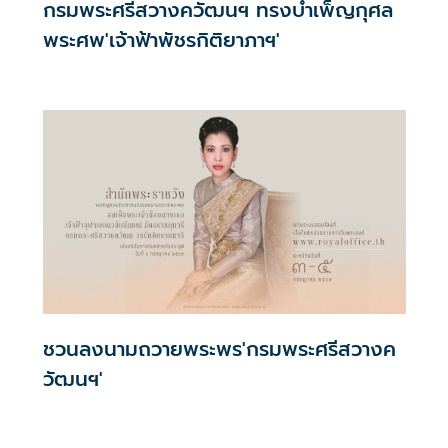
กรมพระศรีสวางควัฒนฯ ทรงบำเพ็ญกุศล
พระศพ'เจ้าฟ้าพัชรกิติยาภาฯ'
ชวนลงนามถวายพระพร'กรมพระศรีสวางค
วัฒนฯ'