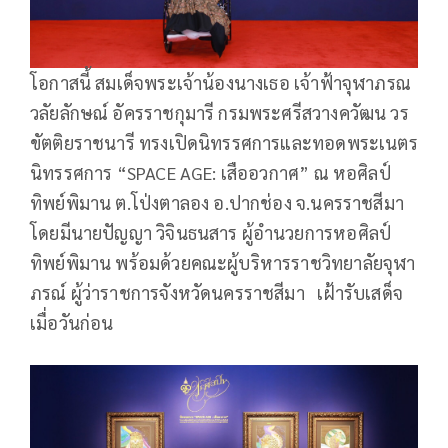
โอกาสนี้ สมเด็จพระเจ้าน้องนางเธอ เจ้าฟ้าจุฬาภรณ
วลัยลักษณ์ อัครราชกุมารี กรมพระศรีสวางควัฒน วร
ขัตติยราชนารี ทรงเปิดนิทรรศการและทอดพระเนตร
นิทรรศการ “SPACE AGE: เสืออวกาศ” ณ หอศิลป์
ทิพย์พิมาน ต.โป่งตาลอง อ.ปากช่อง จ.นครราชสีมา
โดยมีนายปัญญา วิจินธนสาร ผู้อำนวยการหอศิลป์
ทิพย์พิมาน พร้อมด้วยคณะผู้บริหารราชวิทยาลัยจุฬา
ภรณ์ ผู้ว่าราชการจังหวัดนครราชสีมา เฝ้ารับเสด็จ
เมื่อวันก่อน