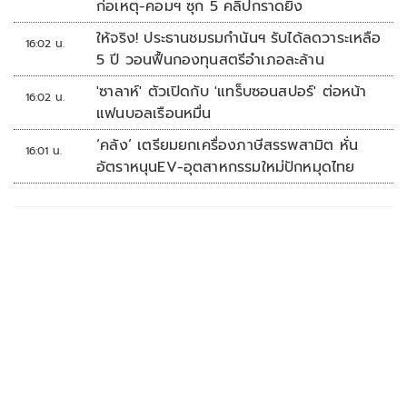
ก่อเหตุ-คอมฯ ซุก 5 คลิปกราดยิง
ให้จริง! ประธานชมรมกำนันฯ รับได้ลดวาระเหลือ
16:02 น.
5 ปี วอนฟื้นกองทุนสตรีอำเภอละล้าน
'ซาลาห์' ตัวเปิดกับ 'แทร็บซอนสปอร์' ต่อหน้า
16:02 น.
แฟนบอลเรือนหมื่น
‘คลัง’ เตรียมยกเครื่องภาษีสรรพสามิต หั่น
16:01 น.
อัตราหนุนEV-อุตสาหกรรมใหม่ปักหมุดไทย