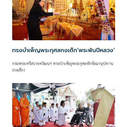
ทรงบำเพ็ญพระกุศลกงเต๊ก‘พระพันปีหลวง’
กรมพระศรีสวางควัฒนฯ ทรงบำเพ็ญพระกุศลทักษิณานุปทาน
(กงเต๊ก)