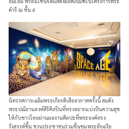
อิ่มเอม พร้อมโซนจัดแสดงผลิตภัณฑ์ในโครงการพระ
ดำริ ณ ชั้น 4
นิทรรศการเฉลิมพระเกียรติเสืออวกาศครั้งนี้ สมดัง
พระปณิธานองค์สิริศิลปินที่ทรงอยากแบ่งปันความสุข
ให้กับชาวไทยผ่านผลงานศิลปะที่พระองค์ทรง
รังสรรค์ขึ้น ชวนประชาชนร่วมชื่นชมพระอัจฉริย