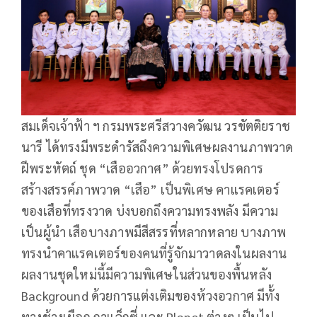
สมเด็จเจ้าฟ้า ฯ กรมพระศรีสวางควัฒน วรขัตติยราช
นารี ได้ทรงมีพระดำรัสถึงความพิเศษผลงานภาพวาด
ฝีพระหัตถ์ ชุด “เสืออวกาศ” ด้วยทรงโปรดการ
สร้างสรรค์ภาพวาด “เสือ” เป็นพิเศษ คาแรคเตอร์
ของเสือที่ทรงวาด บ่งบอกถึงความทรงพลัง มีความ
เป็นผู้นำ เสือบางภาพมีสีสรรที่หลากหลาย บางภาพ
ทรงนำคาแรคเตอร์ของคนที่รู้จักมาวาดลงในผลงาน
ผลงานชุดใหม่นี้มีความพิเศษในส่วนของพื้นหลัง
Background ด้วยการแต่งเติมของห้วงอวกาศ มีทั้ง
ทางช้างเผือก กาแล็กซี่ และ Planet ต่างๆ เป็นไป