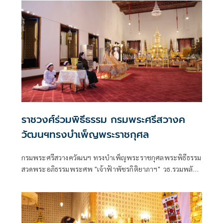
ราชวงศ์ร่วมพิธีธรรม กรมพระศรีสวางค
วัฒนฯทรงบำเพ็ญพระราชกุศล
กรมพระศรีสวางควัฒนฯ ทรงบำเพ็ญพระราชกุศลพระพิธีธรรม
สวดพระอภิธรรมพระศพ "เจ้าฟ้าพัชรกิติยาภาฯ" วธ.รวมพลัง 5
ศาสนาแสดงความอาลัย ประกอบพิธีศาสนาครบ 7 วัน 15 วัน
50 วัน และ 100 วัน