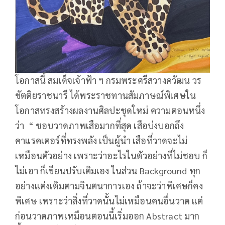
โอกาสนี้ สมเด็จเจ้าฟ้า ฯ กรมพระศรีสวางควัฒน วร
ขัตติยราชนารี ได้พระราชทานสัมภาษณ์พิเศษใน
โอกาสทรงสร้างผลงานศิลปะชุดใหม่ ความตอนหนึ่ง
ว่า “ ชอบวาดภาพเสือมากที่สุด เสือบ่งบอกถึง
คาแรคเตอร์ที่ทรงพลัง เป็นผู้นำ เสือที่วาดจะไม่
เหมือนตัวอย่าง เพราะว่าอะไรในตัวอย่างที่ไม่ชอบ ก็
ไม่เอา ก็เขียนปรับเติมเอง ในส่วน Background ทุก
อย่างแต่งเติมตามจินตนาการเอง ถ้าจะว่าพิเศษก็คง
พิเศษ เพราะว่าสิ่งที่วาดนั้นไม่เหมือนคนอื่นวาด แต่
ก่อนวาดภาพเหมือนตอนนี้เริ่มออก Abstract มาก