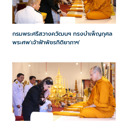
กรมพระศรีสวางควัฒนฯ ทรงบำเพ็ญกุศล
พระศพ'เจ้าฟ้าพัชรกิติยาภาฯ'