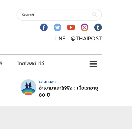
LINE : @THAIPOST
พ์
ไทยโพสต์ ทีวี
มองมุมสูง
จำเขามาเล่าให้ฟัง : เมื่อเราอายุ
80 ปี