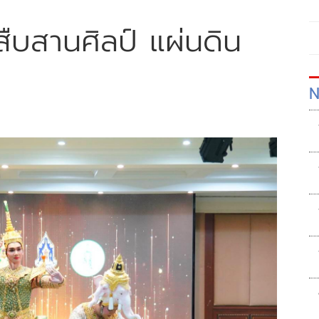
ืบสานศิลป์ แผ่นดิน
N