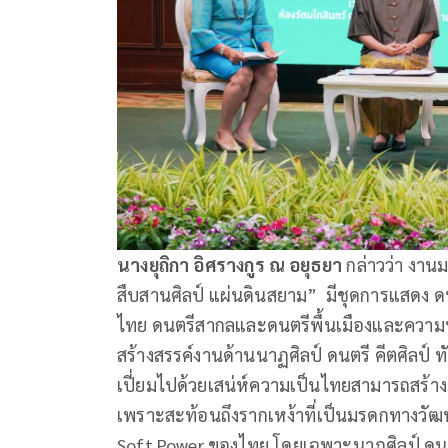
นางยุถิกา อิศรางกูร ณ อยุธยา
กล่าวว่า งาน
สืบสานศิลป์ แผ่นดินสยาม” มีชุดการแสดง
ไทย ดนตรีสากลและดนตรีพื้นเมืองและควา
สร้างสรรค์งานด้านนาฏศิลป์ ดนตรี คีตศิลป์ 
เปี่ยมไปด้วยเสน่ห์ความเป็นไทยสามารถสร้า
เพราะสะท้อนถึงรากเหง้าที่เป็นมรดกทางวั
Soft Power ของไทย โดยเฉพาะนาฎศิลป์ ดนตรี