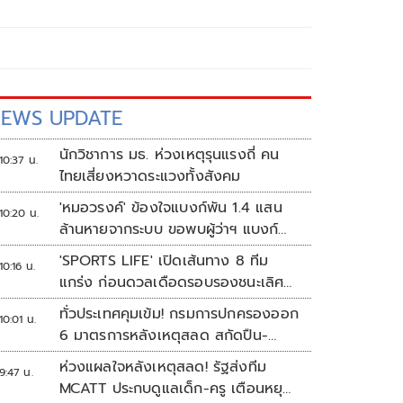
EWS UPDATE
นักวิชาการ มธ. ห่วงเหตุรุนแรงถี่ คน
10:37 น.
ไทยเสี่ยงหวาดระแวงทั้งสังคม
'หมอวรงค์' ข้องใจแบงก์พัน 1.4 แสน
10:20 น.
ล้านหายจากระบบ ขอพบผู้ว่าฯ แบงก์
ชาติ
'SPORTS LIFE' เปิดเส้นทาง 8 ทีม
10:16 น.
แกร่ง ก่อนดวลเดือดรอบรองชนะเลิศ
ศึก 'วอลเลย์บอลนักเรียน แชมป์
ทั่วประเทศคุมเข้ม! กรมการปกครองออก
10:01 น.
กีฬา 7HD 2026'
6 มาตรการหลังเหตุสลด สกัดปืน-
ป้องกันเลียนแบบ
ห่วงแผลใจหลังเหตุสลด! รัฐส่งทีม
9:47 น.
MCATT ประกบดูแลเด็ก-ครู เตือนหยุด