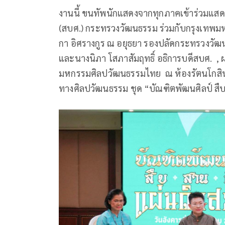
งานนี้ ขนทัพนักแสดงจากทุกภาคเข้าร่วมแสด
(สบศ.) กระทรวงวัฒนธรรม ร่วมกับกรุงเทพม
กา อิศรางกูร ณ อยุธยา รองปลัดกระทรวงวัฒ
และนางนิภา โสภาสัมฤทธิ์ อธิการบดีสบศ. , ผศ
มหกรรมศิลปวัฒนธรรมไทย ณ ห้องรัตนโกสิ
ทางศิลปวัฒนธรรม ชุด “บัณฑิตพัฒนศิลป์ สื