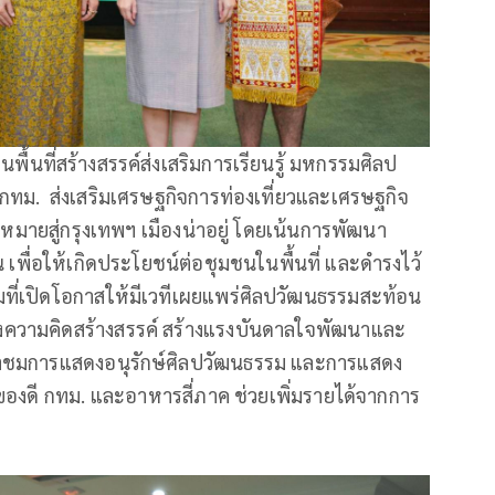
พื้นที่สร้างสรรค์ส่งเสริมการเรียนรู้ มหกรรมศิลป
ทม. ส่งเสริมเศรษฐกิจการท่องเที่ยวและเศรษฐกิจ
าหมายสู่กรุงเทพฯ เมืองน่าอยู่ โดยเน้นการพัฒนา
 เพื่อให้เกิดประโยชน์ต่อชุมชนในพื้นที่ และดำรงไว้
มที่เปิดโอกาสให้มีเวทีเผยแพร่ศิลปวัฒนธรรมสะท้อน
งความคิดสร้างสรรค์ สร้างแรงบันดาลใจพัฒนาและ
มาชมการแสดงอนุรักษ์ศิลปวัฒนธรรม และการแสดง
งดี กทม. และอาหารสี่ภาค ช่วยเพิ่มรายได้จากการ