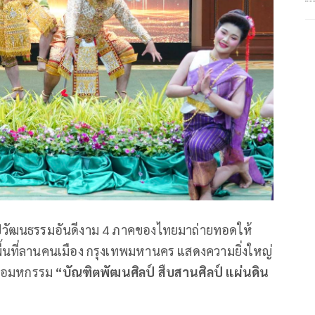
ลปวัฒนธรรมอันดีงาม 4 ภาคของไทยมาถ่ายทอดให้
้นที่ลานคนเมือง กรุงเทพมหานคร แสดงความยิ่งใหญ่
ื่อมหกรรม
“บัณฑิตพัฒนศิลป์ สืบสานศิลป์ แผ่นดิน