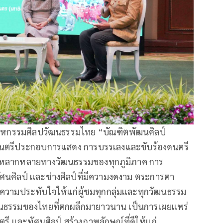
มหกรรมศิลปวัฒนธรรมไทย “บัณฑิตพัฒนศิลป์
 ดนตรีประกอบการแสดง การบรรเลงและขับร้องดนตรี
มหลากหลายทางวัฒนธรรมของทุกภูมิภาค การ
ทัศนศิลป์ และช่างศิลป์ที่มีความงดงาม ตระการตา
งความประทับใจให้แก่ผู้ชมทุกกลุ่มและทุกวัฒนธรรม
ฒนธรรมของไทยที่ตกผลึกมายาวนาน เป็นการเผยแพร่
 และทัศนศิลป์ สร้างภาพลักษณ์ที่ดีให้แก่