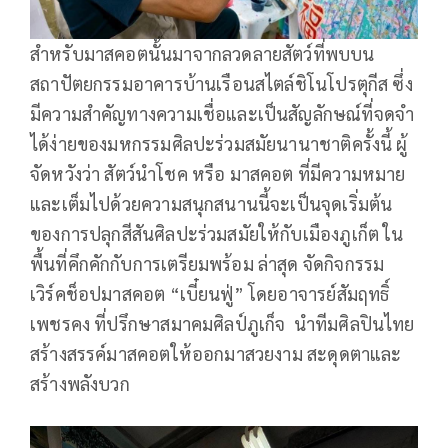
สำหรับมาสคอตนั้นมาจากลวดลายสัตว์ที่พบบน
สถาปัตยกรรมอาคารบ้านเรือนสไตล์ชิโนโปรตุกีส ซึ่ง
มีความสำคัญทางความเชื่อและเป็นสัญลักษณ์ที่จดจำ
ได้ง่ายของมหกรรมศิลปะร่วมสมัยนานาชาติครั้งนี้ ผู้
จัดหวังว่า สัตว์นำโชค หรือ มาสคอต ที่มีความหมาย
และเต็มไปด้วยความสนุกสนานนี้จะเป็นจุดเริ่มต้น
ของการปลุกสีสันศิลปะร่วมสมัยให้กับเมืองภูเก็ต ใน
พื้นที่คึกคักกับการเตรียมพร้อม ล่าสุด จัดกิจกรรม
เวิร์คช็อปมาสคอต “เบี๋ยนฟู่” โดยอาจารย์สัมฤทธิ์
เพชรคง ที่ปรึกษาสมาคมศิลป์ภูเก็จ นำทีมศิลปินไทย
สร้างสรรค์มาสคอตให้ออกมาสวยงาม สะดุดตาและ
สร้างพลังบวก