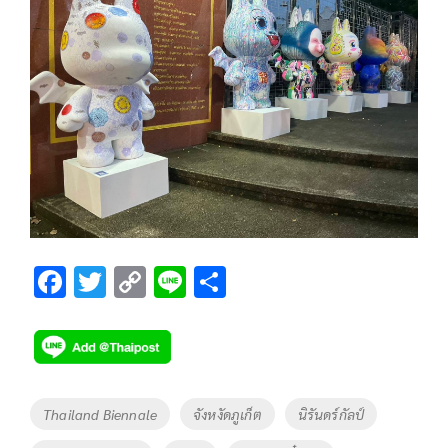
F
T
C
Li
S
ac
wi
o
n
h
e
tt
p
e
ar
b
er
y
e
o
Li
Tags
Thailand Biennale
จังหงัดภูเก็ต
นิรันดร์กัลป์
o
n