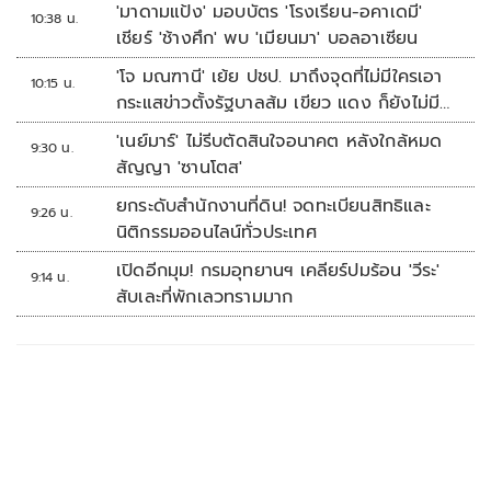
'มาดามแป้ง' มอบบัตร 'โรงเรียน-อคาเดมี'
10:38 น.
เชียร์ 'ช้างศึก' พบ 'เมียนมา' บอลอาเซียน
'โจ มณฑานี' เย้ย ปชป. มาถึงจุดที่ไม่มีใครเอา
10:15 น.
กระแสข่าวตั้งรัฐบาลส้ม เขียว แดง ก็ยังไม่มีฟ้า
เลย
'เนย์มาร์' ไม่รีบตัดสินใจอนาคต หลังใกล้หมด
9:30 น.
สัญญา 'ซานโตส'
ยกระดับสำนักงานที่ดิน! จดทะเบียนสิทธิและ
9:26 น.
นิติกรรมออนไลน์ทั่วประเทศ
เปิดอีกมุม! กรมอุทยานฯ เคลียร์ปมร้อน 'วีระ'
9:14 น.
สับเละที่พักเลวทรามมาก