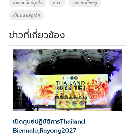
สมาคมศิลป์ภูเก็จ
สศร.
าสคอตเบี๋ยนฟู่
k
k
เบียนนาเล่ภูเก็ต
ข่าวที่เกี่ยวข้อง
เปิดศูนย์ปฏิบัติการThailand
Biennale,Rayong2027