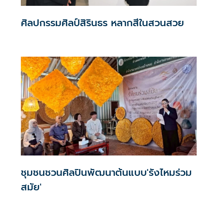
ศิลปกรรมศิลป์สิรินธร หลากสีในสวนสวย
ชุมชนชวนศิลปินพัฒนาต้นแบบ'รังไหมร่วม
สมัย'