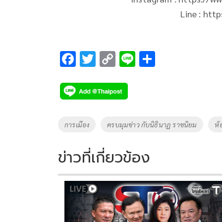
Line : htt
F
T
C
Li
S
ac
wi
o
n
h
e
tt
p
e
ar
b
er
y
e
o
Li
Tags
การเมือง
ครบมุมข่าว กับนิธินาฏ ราชนิยม
ห้
o
n
k
k
ข่าวที่เกี่ยวข้อง