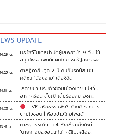
EWS UPDATE
มธ.โชว์โมเดลบำบัดผู้เสพยาบ้า 9 วัน ใช้
14:29 น.
สมุนไพร-แพทย์แผนไทย ชงรัฐขยายผล
ศาลฎีกายืนคุก 2 ปี คนขับรถบัส มข.
14:25 น.
คดีชน 'น้องอาย' เสียชีวิต
‘สกายมา ปรับตัวซ้อมเมืองไทย ไม่หวั่น
14:18 น.
อากาศร้อน ตั้งเป้าเต็มร้อยลุย อชก.
2026
LIVE จริยธรรมพัง? ย้ายข้าราชการ
14:05 น.
ตามใจชอบ | ห้องข่าวไทยโพสต์
ศาลอุทธรณ์ภาค 4 สั่งเลือกตั้งใหม่
13:41 น.
'นายก อบจ.ขอนแก่น' คดีใบเหลือง