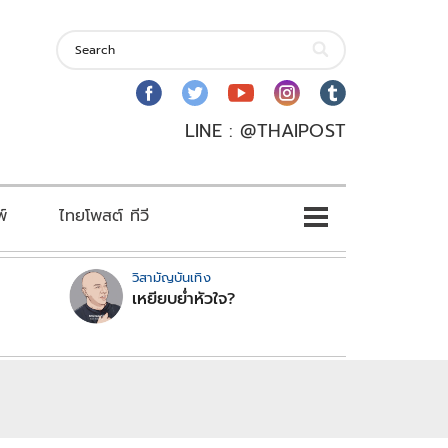
LINE : @THAIPOST
พ์
ไทยโพสต์ ทีวี
วิสามัญบันเทิง
เหยียบย่ำหัวใจ?