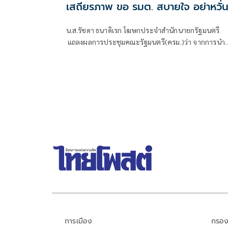
เสถียรภาพ ขอ รมต. สบายใจ อย่าหวั่
ไหวคำถามยุยง
น.ส.รัชดา ธนาดิเรก โฆษกประจำสำนักนายกรัฐมนตรี
แถลงผลการประชุมคณะรัฐมนตรี(ครม.)ว่า จากการนำ
เสนอข่าว เรื่องเสถียรภาพของรัฐบาล ซึ่งสื่อมวลชนรับ
ทราบคำตอบจากพรรคร่วมรัฐบาลและนายกฯไปแล้วว่
รัฐบาลนี้มีเสถียรภาพและทำงานร่วมกันอย่างเต็มที่
การเมือง
กรอง