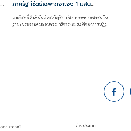
น
ภาครัฐ ใช้วิธีเฉพาะเจาะจง 1 แสน
โครงการทั่วประเทศ เอื้อทุจริตงบกว่า 5
นายวิสุทธิ์ ตันตินันท์ สส.บัญชีรายชื่อ พรรคประชาชน ใน
หมื่นล้านบาท
ฐานะประธานคณะอนุกรรมาธิการ (กมธ.) ศึกษาการปฏิรูป
การจัดซื้อจัดจ้างภาครัฐ ภายใต้คณะกรรมาธิการศึกษาการ
า
จัดทำและติดตามการบริหารงบประมาณ สภาผู้แทน
ราษฎร แถลงความคืบหน้า "การศึกษาการปฏิรูปการจัดซื้อ
จัดจ้างภาครัฐ" ว่า คณะอนุกรรมาธิการชุดนี้ประกอบด้วย
ตัวแทน สส.
ต่างประเทศ
สถานการณ์