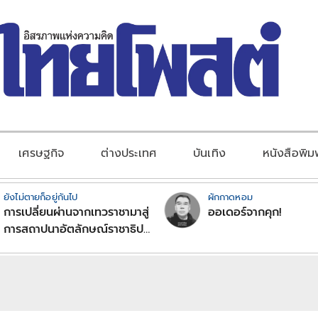
เศรษฐกิจ
ต่างประเทศ
บันเทิง
หนังสือพิม
ยังไม่ตายก็อยู่กันไป
ผักกาดหอม
การเปลี่ยนผ่านจากเทวราชามาสู่
ออเดอร์จากคุก!
การสถาปนาอัตลักษณ์ราชาธิป
ไตยแบบพุทธศาสนาในพระไตร
ปิฏก : สามัญผลสูตรในฐานะ
ทฤษฎีขีดจำกัดของอำนาจรัฐ
เหนือแรงงานและทรัพย์สิน