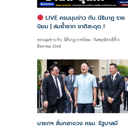
LIVE ครบมุมข่าว กับ..นิธินาฏ ราช
นิยม | ล่มซ้ำซาก ชาติสะดุด..!
ครบมุมข่าว กับ..นิธินาฏ ราชนิยม : วันพฤหัสบดีที่ 6
สิงหาคม 2568
นายกฯ ลั่นกลางวง ครม. รัฐบาลมี