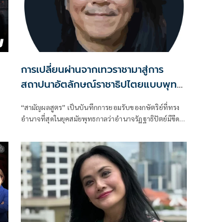
ร
การเปลี่ยนผ่านจากเทวราชามาสู่การ
สถาปนาอัตลักษณ์ราชาธิปไตยแบบพุทธ
ศาสนาในพระไตรปิฏก : สามัญผลสูตรใน
“สามัญผลสูตร” เป็นบันทึกการยอมรับของกษัตริย์ที่ทรง
ฐานะทฤษฎีขีดจำกัดของอำนาจรัฐเหนือ
อำนาจที่สุดในยุคสมัยพุทธกาลว่าอำนาจรัฏฐาธิปัตย์มีขีด
แรงงานและทรัพย์สิน
จำกัดและขีดจำกัดนั้นอยู่ที่พรมแดนระหว่างร่างกายและ
จิตใจของพลเมือง