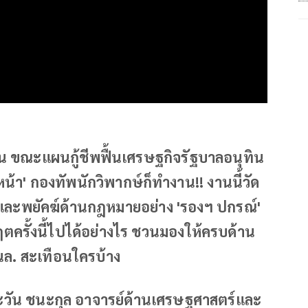
ดปั่น ขณะแผนกู้ชีพฟื้นเศรษฐกิจรัฐบาลอนุทิน
น้า' กองทัพนักวิพากษ์ก็ทำงาน!! งานนี้วัด
' และพยัคฆ์ด้านกฎหมายอย่าง 'รองฯ ปกรณ์'
ฤตครั้งนี้ไปได้อย่างไร ชวนมองให้ครบด้าน
แสนล. สะเทือนใครบ้าง
ะวัน ชนะกุล อาจารย์ด้านเศรษฐศาสตร์และ