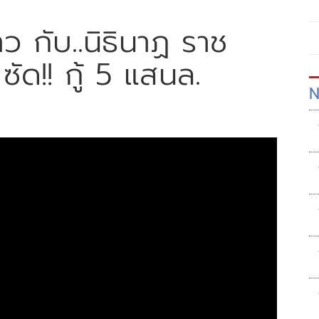
 กับ..นิธินาฏ ราช
ซัด!! กู้ 5 แสนล.
N