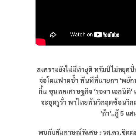
สงครามยังไม่มีท่ายุติ ทรัมป์ไม่หยุ
จ่อโดนฟาดซ้ำ ทันทีที่นายกฯ 'พยักห
กึ๋น ขุนพลเศรษฐกิจ 'รองฯ เอกนิติ
จะอุดรูรั่ว พาไทยพ้นวิกฤตซ้อนวิก
'ถ้า'..กู้ 5 
พบกับสัมภาษณ์พิเศษ : รศ.ดร.ชิดต