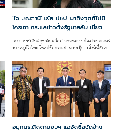
'โจ มณฑานี' เย้ย ปชป. มาถึงจุดที่ไม่มี
ใครเอา กระแสข่าวตั้งรัฐบาลส้ม เขียว
แดง ก็ยังไม่มีฟ้าเลย
โจ มณฑานี ตันติสุข นักเคลื่อนไหวทางการเมือง โหวตเตอร์
พรรคภูมิใจไทย โพสต์ข้อความผ่านเฟซบุ๊กว่า สิ่งที่พี่สังเกต
เห็นในกระแสข่าวรัฐบาลส้มโอแดงคือ ไม่มีฟ้าอยู่ในนั้นเลย
มาถึงจุดที่เป็นพรรคที่ทุกฝั่งลืมได้ไงเนี้ย
อนุกมธ.ติดตามงบฯ แฉจัดซื้อจัดจ้าง