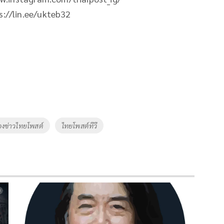
ps://lin.ee/ukteb32
องข่าวไทยโพสต์
ไทยโพสต์ทีวี