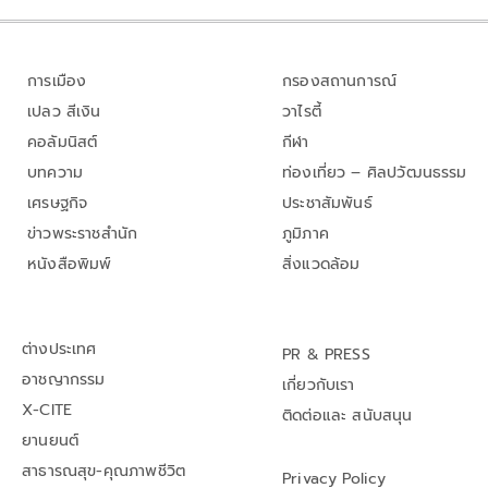
การเมือง
กรองสถานการณ์
เปลว สีเงิน
วาไรตี้
คอลัมนิสต์
กีฬา
บทความ
ท่องเที่ยว – ศิลปวัฒนธรรม
เศรษฐกิจ
ประชาสัมพันธ์
ข่าวพระราชสำนัก
ภูมิภาค
หนังสือพิมพ์
สิ่งแวดล้อม
ต่างประเทศ
PR & PRESS
อาชญากรรม
เกี่ยวกับเรา
X-CITE
ติดต่อและ สนับสนุน
ยานยนต์
สาธารณสุข-คุณภาพชีวิต
Privacy Policy