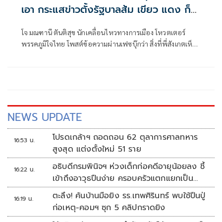
เอา กระแสข่าวตั้งรัฐบาลส้ม เขียว แดง ก็
ยังไม่มีฟ้าเลย
โจ มณฑานี ตันติสุข นักเคลื่อนไหวทางการเมือง โหวตเตอร์
พรรคภูมิใจไทย โพสต์ข้อความผ่านเฟซบุ๊กว่า สิ่งที่พี่สังเกตเห็น
ในกระแสข่าวรัฐบาลส้มโอแดงคือ ไม่มีฟ้าอยู่ในนั้นเลย มาถึงจุด
ที่เป็นพรรคที่ทุกฝั่งลืมได้ไงเนี้ย
NEWS UPDATE
โปรดเกล้าฯ ถอดถอน 62 ตุลาการศาลทหาร
16:53 น.
สูงสุด แต่งตั้งใหม่ 51 ราย
อธิบดีกรมพินิจฯ ห่วงเด็กก่อคดีอายุน้อยลง ชี้
16:22 น.
เข้าถึงอาวุธปืนง่าย ครอบครัวแตกแยกเป็น
ชนวนสำคัญ
ตะลึง! ค้นบ้านมือยิง รร.เทพศิรินทร์ พบใช้ปืนปู่
16:19 น.
ก่อเหตุ-คอมฯ ซุก 5 คลิปกราดยิง