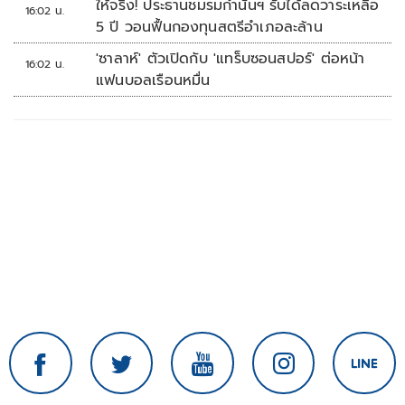
ให้จริง! ประธานชมรมกำนันฯ รับได้ลดวาระเหลือ
16:02 น.
5 ปี วอนฟื้นกองทุนสตรีอำเภอละล้าน
'ซาลาห์' ตัวเปิดกับ 'แทร็บซอนสปอร์' ต่อหน้า
16:02 น.
แฟนบอลเรือนหมื่น