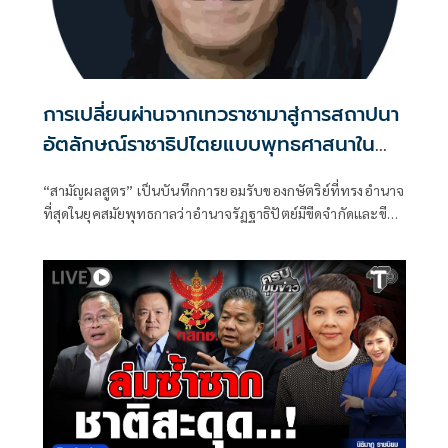
การเปลี่ยนผ่านจากเทวราชามาสู่การสถาปนา
อัตลักษณ์ราชาธิปไตยแบบพุทธศาสนาใน
พระไตรปิฏก : สามัญผลสูตรในฐานะทฤษฎี
“สามัญผลสูตร” เป็นบันทึกการยอมรับของกษัตริย์ที่ทรงอำนาจ
ขีดจำกัดของอำนาจรัฐเหนือแรงงานและ
ที่สุดในยุคสมัยพุทธกาลว่าอำนาจรัฏฐาธิปัตย์มีขีดจำกัดและขีด
ทรัพย์สิน
จำกัดนั้นอยู่ที่พรมแดนระหว่างร่างกายและจิตใจของพลเมือง