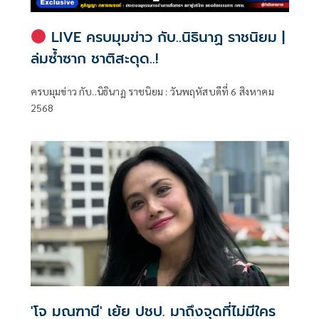
LIVE ครบมุมข่าว กับ..นิธินาฏ ราชนิยม |
ล่มซ้ำซาก ชาติสะดุด..!
ครบมุมข่าว กับ..นิธินาฏ ราชนิยม : วันพฤหัสบดีที่ 6 สิงหาคม
2568
'โจ มณฑานี' เย้ย ปชป. มาถึงจุดที่ไม่มีใคร