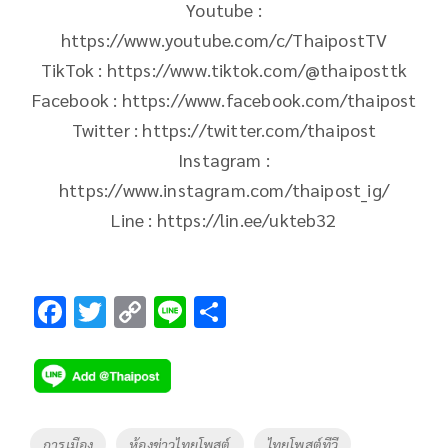
Youtube :
https://www.youtube.com/c/ThaipostTV
TikTok : https://www.tiktok.com/@thaiposttk
Facebook : https://www.facebook.com/thaipost
Twitter : https://twitter.com/thaipost
Instagram :
https://www.instagram.com/thaipost_ig/
Line : https://lin.ee/ukteb32
F
T
C
Li
S
ac
wi
o
n
h
e
tt
p
e
ar
b
er
y
e
o
Li
Tags
การเมือง
ห้องข่าวไทยโพสต์
ไทยโพสต์ทีวี