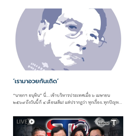
‘เรามาอวยกันเถิด’
“นายกฯ อนุทิน” นี่.... เข้าบริหารประเทศเมื่อ ๖ เมษายน
๒๕๖๙ ถึงวันนี้ ก็ ๔ เดือนเต็ม! แต่ปรากฏว่า ทุกเรื่อง..ทุกปัญหา
หมักหมมมาแต่ยุคไหน-สมัยไหน ทั้งหมด-ทั้งมวล