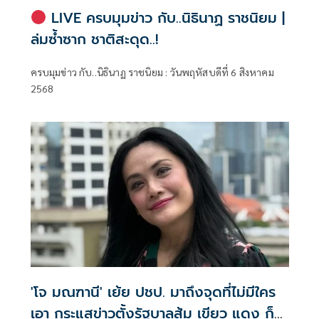
LIVE ครบมุมข่าว กับ..นิธินาฏ ราชนิยม |
ล่มซ้ำซาก ชาติสะดุด..!
ครบมุมข่าว กับ..นิธินาฏ ราชนิยม : วันพฤหัสบดีที่ 6 สิงหาคม
2568
'โจ มณฑานี' เย้ย ปชป. มาถึงจุดที่ไม่มีใคร
เอา กระแสข่าวตั้งรัฐบาลส้ม เขียว แดง ก็