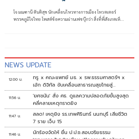
ยังไม่มีฟ้าเลย
โจ มณฑานี ตันติสุข นักเคลื่อนไหวทางการเมือง โหวตเตอร์
พรรคภูมิใจไทย โพสต์ข้อความผ่านเฟซบุ๊กว่า สิ่งที่พี่สังเกตเห็น
ในกระแสข่าวรัฐบาลส้มโอแดงคือ ไม่มีฟ้าอยู่ในนั้นเลย มาถึงจุด
ที่เป็นพรรคที่ทุกฝั่งลืมได้ไงเนี้ย
NEWS UPDATE
ทรู x คณะแพทย์ มธ. x รพ.ธรรมศาสตร์ฯ x
12:00 น.
เอ้ก ดิจิทัล ขับเคลื่อนสาธารณสุขไทยสู่
Healthcare AI
'ยศชนัน' สั่ง ศธ. ดูแลความปลอดภัยขั้นสูงสุด
11:56 น.
คลี่คลายเหตุกราดยิง
สลด! เหตุยิง รร.เทพศิรินทร์ นนทบุรี เสียชีวิต
11:47 น.
7 ราย เจ็บ 15
นักร้องจัดให้ ยื่น ป.ป.ช.สอบจริยธรรม
11:46 น.