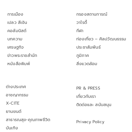
การเมือง
กรองสถานการณ์
เปลว สีเงิน
วาไรตี้
คอลัมนิสต์
กีฬา
บทความ
ท่องเที่ยว – ศิลปวัฒนธรรม
เศรษฐกิจ
ประชาสัมพันธ์
ข่าวพระราชสำนัก
ภูมิภาค
หนังสือพิมพ์
สิ่งแวดล้อม
ต่างประเทศ
PR & PRESS
อาชญากรรม
เกี่ยวกับเรา
X-CITE
ติดต่อและ สนับสนุน
ยานยนต์
สาธารณสุข-คุณภาพชีวิต
Privacy Policy
บันเทิง