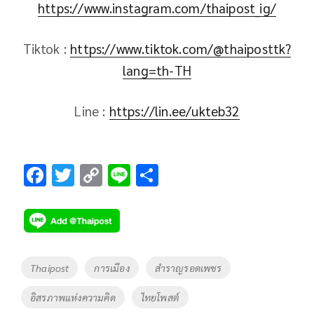
https://www.instagram.com/thaipost_ig/
Tiktok :
https://www.tiktok.com/@thaiposttk?
lang=th-TH
Line :
https://lin.ee/ukteb32
F
T
C
Li
S
ac
wi
o
n
h
e
tt
p
e
ar
b
er
y
e
o
Li
Tags
Thaipost
การเมือง
สำราญรอดเพชร
o
n
อิสรภาพแห่งความคิด
ไทยโพสต์
k
k