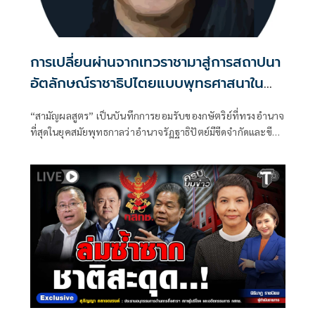
การเปลี่ยนผ่านจากเทวราชามาสู่การสถาปนา
อัตลักษณ์ราชาธิปไตยแบบพุทธศาสนาใน
พระไตรปิฏก : สามัญผลสูตรในฐานะทฤษฎี
“สามัญผลสูตร” เป็นบันทึกการยอมรับของกษัตริย์ที่ทรงอำนาจ
ขีดจำกัดของอำนาจรัฐเหนือแรงงานและ
ที่สุดในยุคสมัยพุทธกาลว่าอำนาจรัฏฐาธิปัตย์มีขีดจำกัดและขีด
ทรัพย์สิน
จำกัดนั้นอยู่ที่พรมแดนระหว่างร่างกายและจิตใจของพลเมือง