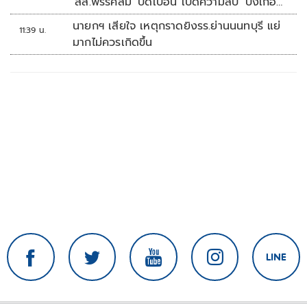
'สส.พรรคส้ม' บิดเบือน เปิดความลับ 'บังเกอร์
ทหาร'
นายกฯ เสียใจ เหตุกราดยิงรร.ย่านนนทบุรี แย่
11:39 น.
มากไม่ควรเกิดขึ้น