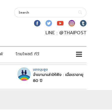
LINE : @THAIPOST
พ์
ไทยโพสต์ ทีวี
มองมุมสูง
จำเขามาเล่าให้ฟัง : เมื่อเราอายุ
80 ปี