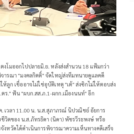
คดีแตงโมออกไปปลายมิ.ย. หลังส่งสำนวน 18 แฟ้มกว่า
ิจารณา "มงคลกิตติ์" จัดใหญ่ส่งทีมทนายดูแลคดี
ก เชื่ออาจไม่ใช่อุบัติเหตุ "เต้" ส่งซิกไม่ให้ตอบส่ง
ป.ตร." ฟัน "ผบก.สส.ภ.1-ผกก.เมืองนนท์" อีก
.ค. เวลา 11.00 น. น.ส.สุภาภรณ์ นิปวณิชย์ อัยการ
ชีวิตของ น.ส.ภัทรธิดา (นิดา) พัชรวีระพงษ์ หรือ
รจังหวัดได้ดำเนินการพิจารณาความเห็นทางคดีเสร็จ