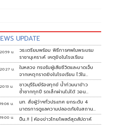
EWS UPDATE
วธ.เตรียมพร้อม พิธีการศพในพระบรม
20:59 น.
ราชานุเคราะห์ เหตุยิงในโรงเรียน
ในหลวง ทรงรับผู้เสียชีวิตและบาดเจ็บ
20:27 น.
จากเหตุกราดยิงในโรงเรียน ไว้ใน
พระบรมราชานุเคราะห์
ชาวบุรีรัมย์ร้องทุกข์ น้ำท่วมนาข้าว
20:13 น.
ซ้ำซากทุกปี รถเล็กผ่านไม่ได้ วอน
หน่วยงานเร่งแก้ไข
มท. สั่งผู้ว่าฯทั่วประเทศ ยกระดับ 4
19:06 น.
มาตรการดูแลความปลอดภัยในสถาน
ศึกษา
19:00 น.
ปืน..!! | ห้องข่าวไทยโพสต์สุดสัปดาห์