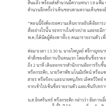
สิ้นแล้ว พร้อมส่งสำนวนมีความหนา 18 แฟ้ม ต
สำนวนอีกครั้งว่าเห็นชอบตามความเห็นของอั
“ตอนนี้จึงต้องรอความเห็นจากอธิบดีอัยการภา
สั่งอย่างไรนั้น จะทราบในช่วงบ่าย และจะมีก
พ.ค.)ได้นัดผู้ต้องหาทั้ง 6 คนมารายงานตัว เพ
ต่อมาเวลา 13.30 น. นายไพบูลย์ ตรีกาญจนานั
คำสั่งของอัยการเป็นคนแรก โดยเซ็นชื่อรายงาน
ถึง 2 นาที เดินออกจากสำนักงานอัยการรีบขึ้นร
หรือกระติก, นายวิศาพัช มโนมัยรัตน์ หรือแซน
สาธร หรือจ๊อบ และนายตนุภัทร เลิศทวีวิทย์
จากเข้าไปเซ็นชื่อรายงานตัว และเซ็นรับทราบค
น.ส.อิจศรินทร์ หรือกระติก กล่าวว่า อัยการเล