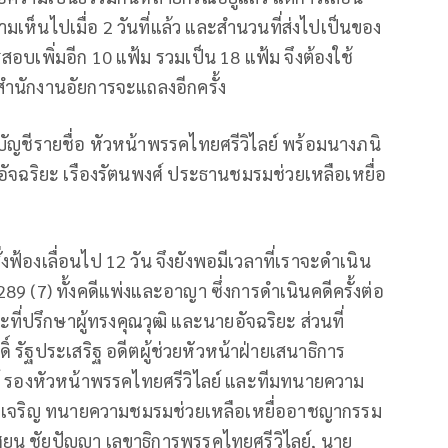
มเห็นไปเมื่อ 2 วันที่แล้ว และสำนวนที่ส่งไปเป็นของ
อบเพิ่มอีก 10 แฟ้ม รวมเป็น 18 แฟ้ม จึงต้องใช้
ำนักงานอัยการจะแถลงอีกครั้ง
.บัญชีรายชื่อ หัวหน้าพรรคไทยศรีวิไลย์ พร้อมนางภนิ
จฉริยะ เรืองรัตนพงศ์ ประธานชมรมช่วยเหลือเหยื่อ
ั่งฟ้องเลื่อนไป 12 วัน จึงยังพอมีเวลาที่เราจะดำเนิน
7) ทั้งคดีแพ่งและอาญา ซึ่งการดำเนินคดีครั้งต่อ
ปรึกษาผู้ทรงคุณวุฒิ และนายอัจฉริยะ ส่วนที่
ิ์ รัฐประเสริฐ อดีตผู้ช่วยหัวหน้าฝ่ายเสนาธิการ
์ รองหัวหน้าพรรคไทยศรีวิไลย์ และทีมทนายความ
 ชีวิตเจริญ ทนายความชมรมช่วยเหลือเหยื่ออาชญากรรม
ศยุน ชัยปัญญา เลขาธิการพรรคไทยศรีวิไลย์, นาย