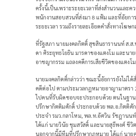
ครั้งนี้เป็นเพราะระยะเวลาที่ส่งสำนวนและควา
พนักงานสอบสวนที่ส่งมา 8 แฟ้ม และที่อัยการส
ระยะเวลา รวมถึงรายละเอียดคำสั่งทางโฆษกส
ที่รัฐสภา นายมงคลกิตติ์ สุขสินธารานนท์ ส.ส
ดา ศิระยุทธโยธิน มารดาของแตงโม และนายอั
อาชญากรรม แถลงคดีการเสียชีวิตของแตงโม
นายมงคลกิตติ์กล่าวว่า ขณะนี้อัยการยังไม่ได้ส
คดีต่อไป ตามประมวลกฎหมายอาญามาตรา 289 (
ไปคนที่รับผิดชอบจะประกอบด้วย ตนในฐานะที่
ปรึกษากิตติมศักดิ์ ประกอบด้วย พล.อ.กิตติศักด
ประจำ รมว.กลาโหม, พล.ท.อัศวิน รัชฎานนท
ได้แก่ นายวินัย ชุมสวัสดิ์ และนายสุธีพงศ์
นอกจากนี้มีทีมที่ปรึกษากฎหมาย ได้แก่ นาย