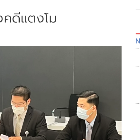
องคดีแตงโม
N