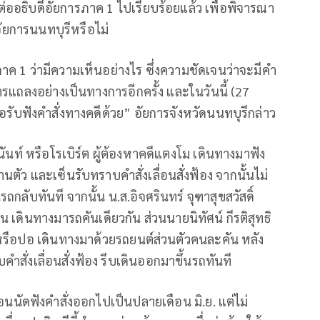
่ออธิบดีอัยการภาค 1 ไปเรียบร้อยแล้ว เพื่อพิจารณา
ยการนนทบุรีหรือไม่
ค 1 ว่ามีความเห็นอย่างไร ซึ่งความชัดเจนว่าจะมีคำ
ารแถลงอย่างเป็นทางการอีกครั้ง และในวันนี้ (27
ื่อรับฟังคำสั่งทางคดีด้วย” อัยการจังหวัดนนทบุรีกล่าว
นท์ หรือโรเบิร์ต ผู้ต้องหาคดีแตงโม เดินทางมาฟัง
ตัว และเซ็นรับทราบคำสั่งเลื่อนสั่งฟ้อง จากนั้นไม่
ถกลับทันที จากนั้น น.ส.อิจศรินทร์ จุฑาสุขสวัสดิ์
 เดินทางมารถคันเดียวกัน ส่วนนายนิทัศน์ กีรติสุทธิ
 หรือปอ เดินทางมาด้วยรถยนต์ส่วนตัวคนละคัน หลัง
ำสั่งเลื่อนสั่งฟ้อง รีบเดินออกมาขึ้นรถทันที
ื่อนนัดฟังคำสั่งออกไปเป็นปลายเดือน มิ.ย. แต่ไม่