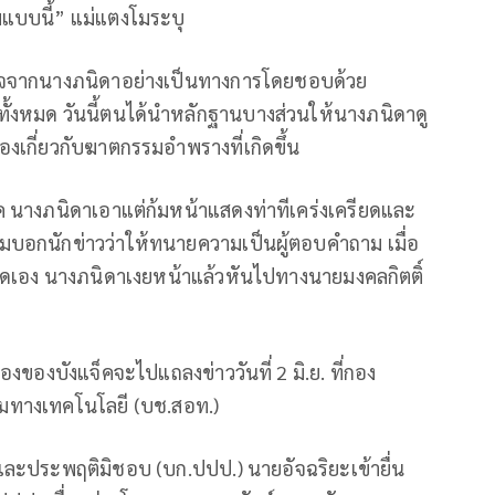
อมแบบนี้” แม่แตงโมระบุ
นาจจากนางภนิดาอย่างเป็นทางการโดยชอบด้วย
ทั้งหมด วันนี้ตนได้นำหลักฐานบางส่วนให้นางภนิดาดู
่องเกี่ยวกับฆาตกรรมอำพรางที่เกิดขึ้น
จ็ค นางภนิดาเอาแต่ก้มหน้าแสดงท่าทีเคร่งเครียดและ
บอกนักข่าวว่าให้ทนายความเป็นผู้ตอบคำถาม เมื่อ
้พูดเอง นางภนิดาเงยหน้าแล้วหันไปทางนายมงคลกิตติ์
ื่องของบังแจ็คจะไปแถลงข่าววันที่ 2 มิ.ย. ที่กอง
างเทคโนโลยี (บช.สอท.)
และประพฤติมิชอบ (บก.ปปป.) นายอัจฉริยะเข้ายื่น