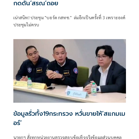
กดดัน‘สรณ’ถอย
เน่าสนิท! ประชุม "บอร์ด กสทช." ล่มอีกเป็นครั้งที่ 3 เพราะองค์
ประชุมไม่ครบ
ข้อมูลรั่วทั้ง19กระทรวง หวั่นขายให้‘สแกมเม
อร์’
นายกฯ สั่งทุกหน่วยงานตรวจสอบข้อเท็จจริงข้อมูลส่วนบุคคล