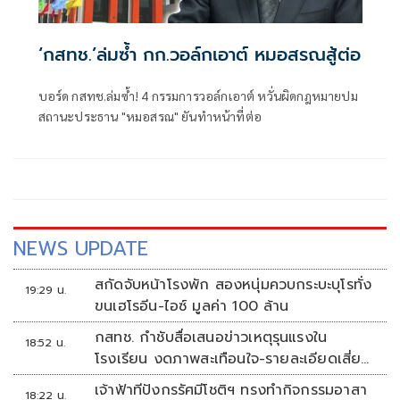
‘กสทช.’ล่มซํ้า กก.วอล์กเอาต์ หมอสรณสู้ต่อ
บอร์ด กสทช.ล่มซ้ำ! 4 กรรมการวอล์กเอาต์ หวั่นผิดกฎหมายปม
สถานะประธาน "หมอสรณ" ยันทำหน้าที่ต่อ
NEWS UPDATE
สกัดจับหน้าโรงพัก สองหนุ่มควบกระบะบุโรทั่ง
19:29 น.
ขนเฮโรอีน-ไอซ์ มูลค่า 100 ล้าน
กสทช. กำชับสื่อเสนอข่าวเหตุรุนแรงใน
18:52 น.
โรงเรียน งดภาพสะเทือนใจ-รายละเอียดเสี่ยง
เลียนแบบ
เจ้าฟ้าทีปังกรรัศมีโชติฯ ทรงทำกิจกรรมอาสา
18:22 น.