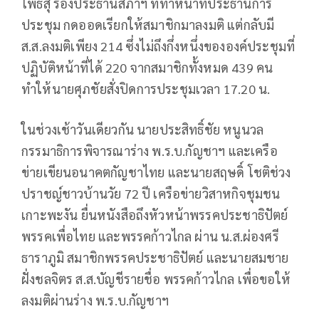
โพธิ์สุ รองประธานสภาฯ ที่ทำหน้าที่ประธานการ
ประชุม กดออดเรียกให้สมาชิกมาลงมติ แต่กลับมี
ส.ส.ลงมติเพียง 214 ซึ่งไม่ถึงกึ่งหนึ่งขององค์ประชุมที่
ปฏิบัติหน้าที่ได้ 220 จากสมาชิกทั้งหมด 439 คน
ทำให้นายศุภชัยสั่งปิดการประชุมเวลา 17.20 น.
ในช่วงเช้าวันเดียวกัน นายประสิทธิ์ชัย หนูนวล
กรรมาธิการพิจารณาร่าง พ.ร.บ.กัญชาฯ และเครือ
ข่ายเขียนอนาคตกัญชาไทย และนายสฤษดิ์ โชติช่วง
ปราชญ์ชาวบ้านวัย 72 ปี เครือข่ายวิสาหกิจชุมชน
เกาะพะงัน ยื่นหนังสือถึงหัวหน้าพรรคประชาธิปัตย์
พรรคเพื่อไทย และพรรคก้าวไกล ผ่าน น.ส.ผ่องศรี
ธาราภูมิ สมาชิกพรรคประชาธิปัตย์ และนายสมชาย
ฝั่งชลจิตร ส.ส.บัญชีรายชื่อ พรรคก้าวไกล เพื่อขอให้
ลงมติผ่านร่าง พ.ร.บ.กัญชาฯ