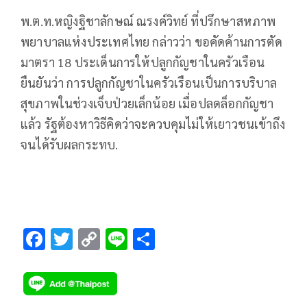
พ.ต.ท.หญิงฐิชาลักษณ์ ณรงค์วิทย์ ที่ปรึกษาสหภาพ
พยาบาลแห่งประเทศไทย กล่าวว่า ขอคัดค้านการตัด
มาตรา 18 ประเด็นการให้ปลูกกัญชาในครัวเรือน
ยืนยันว่า การปลูกกัญชาในครัวเรือนเป็นการบริบาล
สุขภาพในช่วงเจ็บป่วยเล็กน้อย เมื่อปลดล็อกกัญชา
แล้ว รัฐต้องหาวิธีคิดว่าจะควบคุมไม่ให้เยาวชนเข้าถึง
จนได้รับผลกระทบ.
F
T
C
Li
S
ac
wi
o
n
h
e
tt
p
e
ar
b
er
y
e