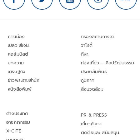
การเมือง
กรองสถานการณ์
เปลว สีเงิน
วาไรตี้
คอลัมนิสต์
กีฬา
บทความ
ท่องเที่ยว – ศิลปวัฒนธรรม
เศรษฐกิจ
ประชาสัมพันธ์
ข่าวพระราชสำนัก
ภูมิภาค
หนังสือพิมพ์
สิ่งแวดล้อม
ต่างประเทศ
PR & PRESS
อาชญากรรม
เกี่ยวกับเรา
X-CITE
ติดต่อและ สนับสนุน
ยานยนต์