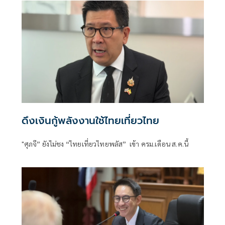
ดึงเงินกู้พลังงานใช้ไทยเที่ยวไทย
"ศุภจี” ยังไม่ชง “ไทยเที่ยวไทยพลัส” เข้า ครม.เดือน ส.ค.นี้