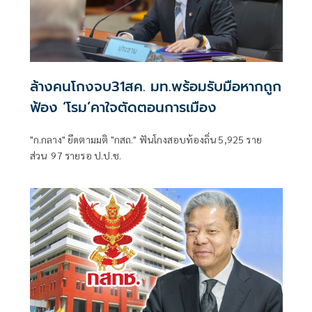
ล้างคนโกงจบ31สค. มท.พร้อมรับมือหากถูก
ฟ้อง ‘โรม’คาใจตัดตอนการเมือง
"ก.กลาง" ยึดตามมติ "กสถ." ฟันโกงสอบท้องถิ่น 5,925 ราย
ส่วน 97 รายรอ ป.ป.ช.