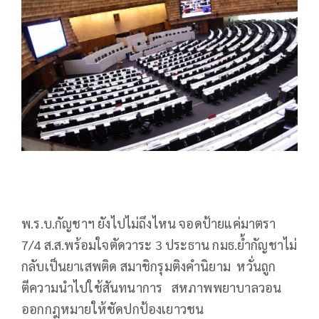
พ.ร.บ.กัญชาฯ ยังไปไม่ถึงไหน จอดป้ายแค่มาตรา
7/4 ส.ส.พร้อมใจตัดวาระ 3 ประธาน กมธ.ย้ำกัญชาไม่
กลับเป็นยาเสพติด สมาชิกรุมติงคำนิยาม หวั่นถูก
ตีความนำไปใช้สันทนาการ สหภาพพยาบาลวอน
ออกกฎหมายให้ชัดปกป้องเยาวชน