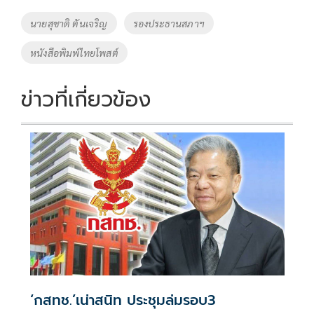
o
Li
Tags
นายสุชาติ ตันเจริญ
รองประธานสภาฯ
o
n
หนังสือพิมพ์ไทยโพสต์
k
k
ข่าวที่เกี่ยวข้อง
‘กสทช.’เน่าสนิท ประชุมล่มรอบ3