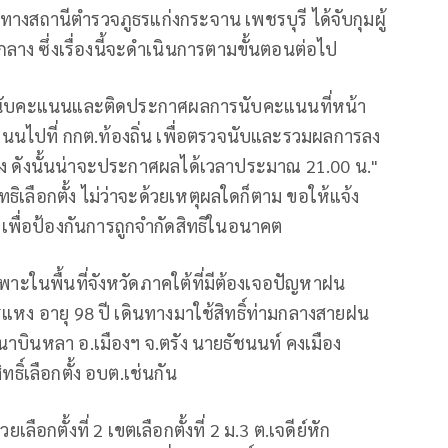
าทางสถานีตำรวจภูธรแก่งกระจาน เพชรบุรี ได้จับกุมผู้
ลาง ซึ่งเรื่องนี้จะดำเนินการตามขั้นตอนต่อไป
รนับคะแนนและติดประกาศผลการนับคะแนนที่หน้า
แนนไปที่ กกต.ท้องถิ่น เพื่อตรวจนับและรวมผลการลง
ง ดังนั้นน่าจะประกาศผลได้เวลาประมาณ 21.00 น."
ิทธิเลือกตั้ง ไม่ว่าจะด้วยเหตุผลใดก็ตาม ขอให้แจ้ง
 เพื่อป้องกันการถูกจำกัดสิทธิในอนาคต
เฉพาะในพื้นที่จังหวัดภาคใต้ที่มีต้องเจอปัญหาฝน
รแหง อายุ 98 ปี เดินทางมาใช้สิทธิ์ท่ามกลางสายฝน
 ต.นาบินหลา อ.เมืองฯ จ.ตรัง นายธัชนนท์ คงเมือง
ธิ์เลือกตั้ง อบต.เช่นกัน
อกตั้งที่ 2 เขตเลือกตั้งที่ 2 ม.3 ต.เจดีย์หัก