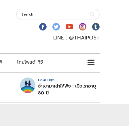
LINE : @THAIPOST
พ์
ไทยโพสต์ ทีวี
มองมุมสูง
จำเขามาเล่าให้ฟัง : เมื่อเราอายุ
80 ปี