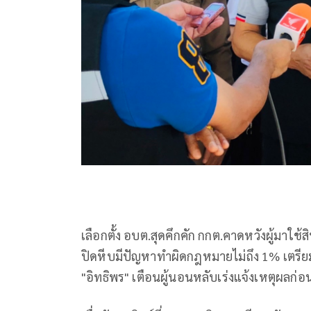
เลือกตั้ง อบต.สุดคึกคัก กกต.คาดหวังผู้มาใช้ส
ปิดหีบมีปัญหาทำผิดกฎหมายไม่ถึง 1% เตรียม
"อิทธิพร" เตือนผู้นอนหลับเร่งแจ้งเหตุผลก่