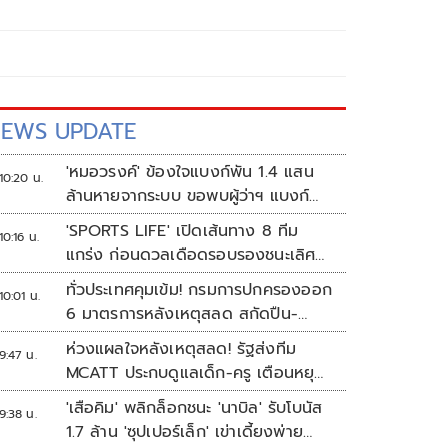
EWS UPDATE
'หมอวรงค์' ข้องใจแบงก์พัน 1.4 แสน
10:20 น.
ล้านหายจากระบบ ขอพบผู้ว่าฯ แบงก์
ชาติ
'SPORTS LIFE' เปิดเส้นทาง 8 ทีม
10:16 น.
แกร่ง ก่อนดวลเดือดรอบรองชนะเลิศ
ศึก 'วอลเลย์บอลนักเรียน แชมป์
ทั่วประเทศคุมเข้ม! กรมการปกครองออก
10:01 น.
กีฬา 7HD 2026'
6 มาตรการหลังเหตุสลด สกัดปืน-
ป้องกันเลียนแบบ
ห่วงแผลใจหลังเหตุสลด! รัฐส่งทีม
9:47 น.
MCATT ประกบดูแลเด็ก-ครู เตือนหยุด
แชร์ภาพรุนแรง
'เสือคิม' พลิกล็อกชนะ 'นาบิล' รับโบนัส
9:38 น.
1.7 ล้าน 'ซุปเปอร์เล็ก' เข่าเดี้ยงพ่าย