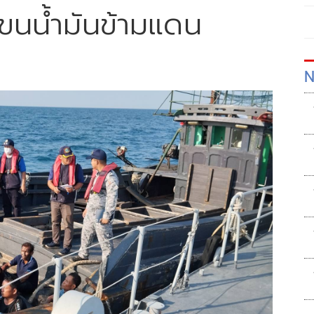
ขนนํ้ามันข้ามแดน
N