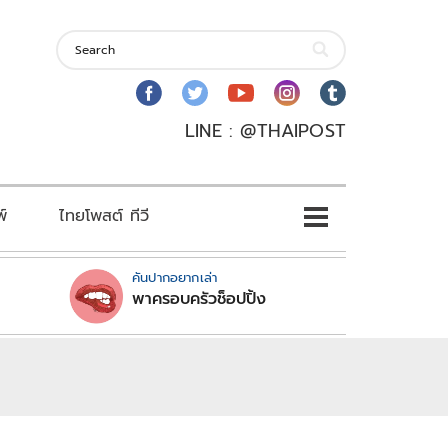
LINE : @THAIPOST
พ์
ไทยโพสต์ ทีวี
คันปากอยากเล่า
พาครอบครัวช็อปปิ้ง