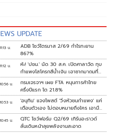
EWS UPDATE
ADB โชว์ไตรมาส 2/69 กำไรทะยาน
11:13 น.
867%
ห้ะ! 'ปชน.' นัด 30 ส.ค. เปิดศาลาวัด ทุบ
11:12 น.
กำแพงโสโครกสีน้ำเงิน เอาซากมาถมที่
ทำฮวงซุ้ยเขากระโดง
กรมเจรจาฯ เผย FTA หนุนการค้าไทย
10:56 น.
ครึ่งปีแรก โต 21.8%
'อนุทิน' แจงโพสต์ 'วิ่งหัวชนกำแพง' แค่
10:53 น.
เตือนตัวเอง ไม่ตอบหมายถึงใคร เอามือ
แตะหน้าผากบอก 'หัวโน'
QTC โชว์ฟอร์ม Q2/69 เทิร์นอะราวด์
10:45 น.
ลั่นเดินหน้าลุยพลังงานสะอาด