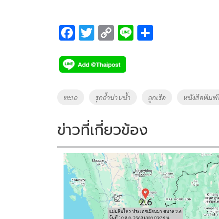
F
T
C
Li
S
ac
wi
o
n
h
e
tt
p
e
ar
b
er
y
e
o
Li
Tags
ทะเล
รุกล้ำน่านน้ำ
ลูกเรือ
หนังสือพิมพ
o
n
k
k
ข่าวที่เกี่ยวข้อง