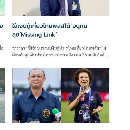
าง
ใช้เงินกู้เที่ยวไทยพลัสได้ อนุทิน
ลุย‘Missing Link’
ื่อ
“ภราดร” ชี้ใช้งบ พ.ร.ก.เงินกู้ทำ “ไทยเที่ยวไทยพลัส” ไม่
ผิดหลักฉุกเฉิน ส่วนไทยช่วยไทยพลัส เฟส 2 รอคลังตัดสิน
ใจ