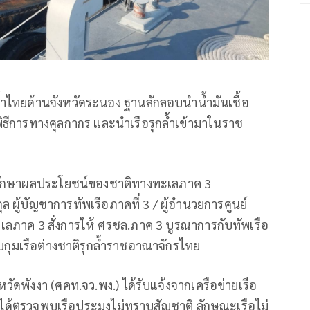
นน้ำไทยด้านจังหวัดระนอง ฐานลักลอบนำน้ำมันเชื้อ
ธีการทางศุลกากร และนำเรือรุกล้ำเข้ามาในราช
การรักษาผลประโยชน์ของชาติทางทะเลภาค 3
ล ผู้บัญชาการทัพเรือภาคที่ 3 / ผู้อำนวยการศูนย์
าค 3 สั่งการให้ ศรชล.ภาค 3 บูรณาการกับทัพเรือ
จับกุมเรือต่างชาติรุกล้ำราชอาณาจักรไทย
หวัดพังงา (ศคท.จว.พง.) ได้รับแจ้งจากเครือข่ายเรือ
 ว่าได้ตรวจพบเรือประมงไม่ทราบสัญชาติ ลักษณะเรือไม่