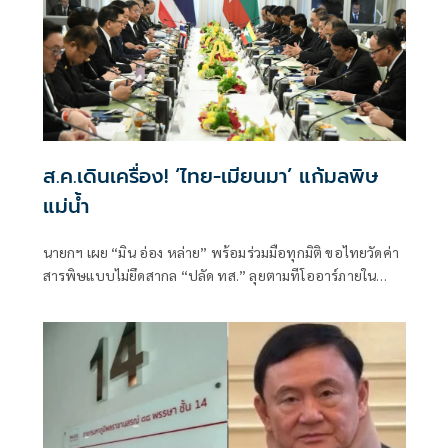
ส.ค.เดินเครื่อง! ‘ไทย-เมียนมา’ แก้มลพิษ
แม่นํ้า
นายกฯ เผย “มิน อ่อง หล่าย” พร้อมร่วมมือทุกมิติ ขอไทยวัดค่า
สารพิษแบบไม่ยึดสากล “ปลัด ทส.” ลุยตามทีโออาร์ภายใน
ส.ค.นี้ “เด็กส้ม” ซัดปูพรมแดงรับเป็นจุดต่ำที่สุดของยุทธศาสตร์
การทูตไทยบนเวทีโลก