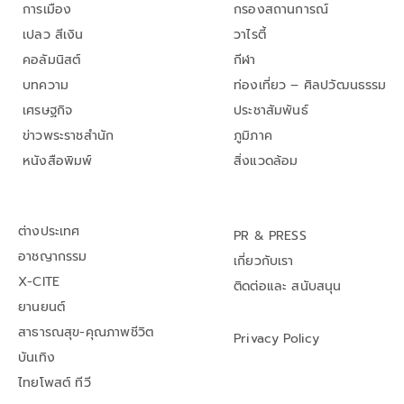
การเมือง
กรองสถานการณ์
เปลว สีเงิน
วาไรตี้
คอลัมนิสต์
กีฬา
บทความ
ท่องเที่ยว – ศิลปวัฒนธรรม
เศรษฐกิจ
ประชาสัมพันธ์
ข่าวพระราชสำนัก
ภูมิภาค
หนังสือพิมพ์
สิ่งแวดล้อม
ต่างประเทศ
PR & PRESS
อาชญากรรม
เกี่ยวกับเรา
X-CITE
ติดต่อและ สนับสนุน
ยานยนต์
สาธารณสุข-คุณภาพชีวิต
Privacy Policy
บันเทิง
ไทยโพสต์ ทีวี