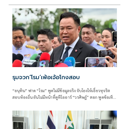
รุมจวก‘โรม’เพ้อเจ้อโกงสอบ
“อนุทิน” ฟาด “โรม” พูดไม่มีข้อมูลจริง จับโยงให้เอี่ยวทุจริต
สอบท้องถิ่น ยันไม่มีหน้าที่ดูทีโออาร์ “วรศิษฎ์” ตอก พูดข้อเท็จ
จริงไม่ครบ