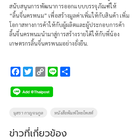
สนับสนุนการพัฒนาการออกแบบบรรจุภัณฑ์ให้
“ลิ้นจี่นครพนม” เพื่อสร้างมูลค่าเพิ่มให้กับสินค้า เพิ่ม
โอกาสทางการค้าให้กับผู้ผลิตและผู้ประกอบการค้า
ลิ้นจี่นครพนมนำมาสู่การสร้างรายได้ให้กับพี่น้อง
เกษตรกรลิ้นจี่นครพนมอย่างยั่งยืน.
F
T
C
Li
S
ac
wi
o
n
h
e
tt
p
e
ar
b
er
y
e
o
Li
Tags
นุสรา กาญจนกูล
หนังสือพิมพ์ไทยโพสต์
o
n
k
k
ข่าวที่เกี่ยวข้อง