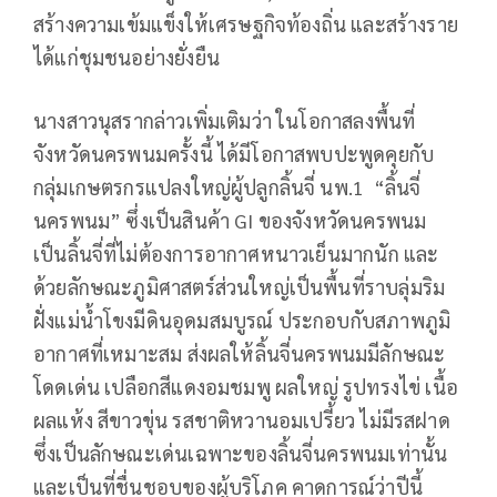
สร้างความเข้มแข็งให้เศรษฐกิจท้องถิ่น และสร้างราย
ได้แก่ชุมชนอย่างยั่งยืน
นางสาวนุสรากล่าวเพิ่มเติมว่า ในโอกาสลงพื้นที่
จังหวัดนครพนมครั้งนี้ ได้มีโอกาสพบปะพูดคุยกับ
กลุ่มเกษตรกรแปลงใหญ่ผู้ปลูกลิ้นจี่ นพ.1 “ลิ้นจี่
นครพนม” ซึ่งเป็นสินค้า GI ของจังหวัดนครพนม
เป็นลิ้นจี่ที่ไม่ต้องการอากาศหนาวเย็นมากนัก และ
ด้วยลักษณะภูมิศาสตร์ส่วนใหญ่เป็นพื้นที่ราบลุ่มริม
ฝั่งแม่น้ำโขงมีดินอุดมสมบูรณ์ ประกอบกับสภาพภูมิ
อากาศที่เหมาะสม ส่งผลให้ลิ้นจี่นครพนมมีลักษณะ
โดดเด่น เปลือกสีแดงอมชมพู ผลใหญ่ รูปทรงไข่ เนื้อ
ผลแห้ง สีขาวขุ่น รสชาติหวานอมเปรี้ยว ไม่มีรสฝาด
ซึ่งเป็นลักษณะเด่นเฉพาะของลิ้นจี่นครพนมเท่านั้น
และเป็นที่ชื่นชอบของผู้บริโภค คาดการณ์ว่าปีนี้