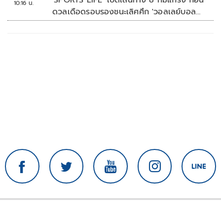
'SPORTS LIFE' เปิดเส้นทาง 8 ทีมแกร่ง ก่อน
10:16 น.
ดวลเดือดรอบรองชนะเลิศศึก 'วอลเลย์บอล
นักเรียน แชมป์กีฬา 7HD 2026'