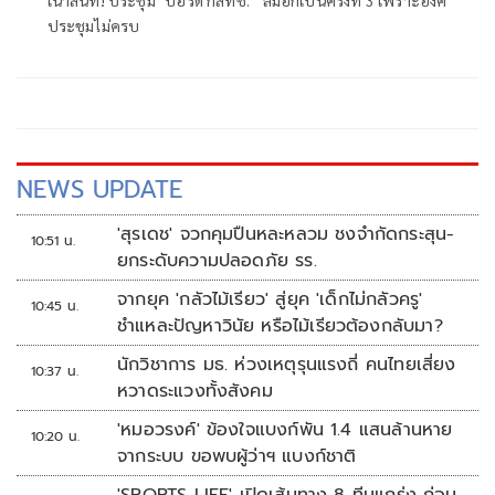
เน่าสนิท! ประชุม "บอร์ด กสทช." ล่มอีกเป็นครั้งที่ 3 เพราะองค์
ประชุมไม่ครบ
NEWS UPDATE
'สุรเดช' จวกคุมปืนหละหลวม ชงจำกัดกระสุน-
10:51 น.
ยกระดับความปลอดภัย รร.
จากยุค 'กลัวไม้เรียว' สู่ยุค 'เด็กไม่กลัวครู'
10:45 น.
ชำแหละปัญหาวินัย หรือไม้เรียวต้องกลับมา?
นักวิชาการ มธ. ห่วงเหตุรุนแรงถี่ คนไทยเสี่ยง
10:37 น.
หวาดระแวงทั้งสังคม
'หมอวรงค์' ข้องใจแบงก์พัน 1.4 แสนล้านหาย
10:20 น.
จากระบบ ขอพบผู้ว่าฯ แบงก์ชาติ