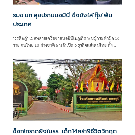
รมช.มท.ลุยปราบนอมินี ขึงขังไล่‘กุ๊ย’พ้น
ประเทศ
"วรศิษฎ์" เผยทลายเครือข่ายนอมินีในภูเก็ต พบผู้กระทำผิด 16
ราย คนไทย 10 ต่างชาติ 6 หลังเปิด 6 ธุรกิจแข่งคนไทย ทั้ง
โรงเรียนนานาชาติ-รถเช่า-ร้านอาหาร
ช็อก!กราดยิงในรร. เด็ก14คร่า9ชีวิตวิกฤต