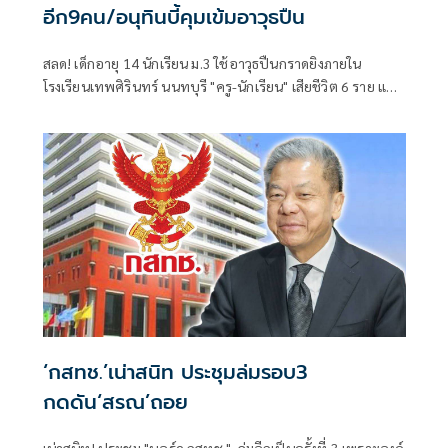
อีก9คน/อนุทินบี้คุมเข้มอาวุธปืน
สลด! เด็กอายุ 14 นักเรียน ม.3 ใช้อาวุธปืนกราดยิงภายใน
โรงเรียนเทพศิรินทร์ นนทบุรี "ครู-นักเรียน" เสียชีวิต 6 ราย และ
บาดเจ็บอื้อ ก่อนยิงตัวเองดับ พบยังก่อเหตุยิงปู่-ย่าที่บ้านพัก
‘กสทช.’เน่าสนิท ประชุมล่มรอบ3
กดดัน‘สรณ’ถอย