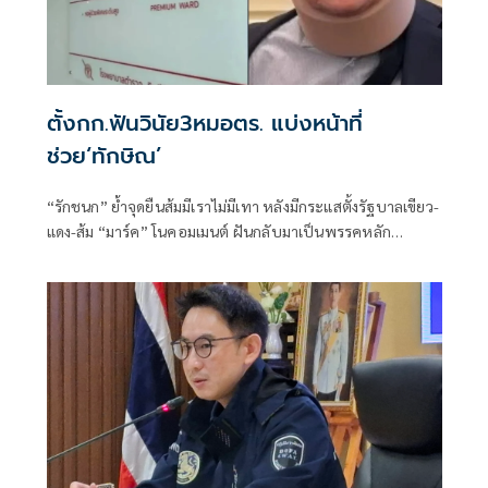
ตั้งกก.ฟันวินัย3หมอตร. แบ่งหน้าที่
ช่วย‘ทักษิณ’
“รักชนก” ย้ำจุดยืนส้มมีเราไม่มีเทา หลังมีกระแสตั้งรัฐบาลเขียว-
แดง-ส้ม “มาร์ค” โนคอมเมนต์ ฝันกลับมาเป็นพรรคหลัก
“ผบ.ตร.” ตั้งกรรมการสอบ