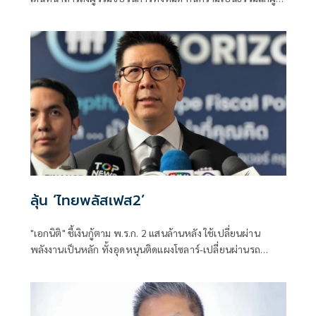
สอบแข่งขันโดยสุจริต และเป็นการฟื้นฟูความเชื่อมั่นของ
ประชาชนต่อระบบการสอบเข้ารับราชการทุกระดับ
ลุ้น ‘ไทยพลัสเฟส2’
"เอกนิติ" ชี้เงินกู้ตาม พ.ร.ก. 2 แสนล้านหลัง ใช้เปลี่ยนผ่าน
พลังงานเป็นหลัก ทั้งอุดหนุนติดแผงโซลาร์-เปลี่ยนผ่านรถ
โดยสารเป็น EV ส่วนเงินกู้ 2 แสนล้านแรกเหลือ 4 หมื่นล้าน
พร้อมให้ใช้กับไทยเที่ยวไทยพลัส ส่วนไทยช่วยไทยพลัส เฟส 2
รอประเมินความเหมาะสม นายกฯ เผยจะพยายาม