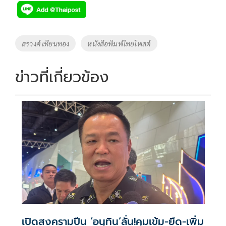
e
tt
p
e
ar
b
er
y
e
o
Li
Tags
สรวงศ์ เทียนทอง
หนังสือพิมพ์ไทยโพสต์
o
n
k
k
ข่าวที่เกี่ยวข้อง
เปิดสงครามปืน ‘อนุทิน’ลั่น!คุมเข้ม-ยึด-เพิ่ม