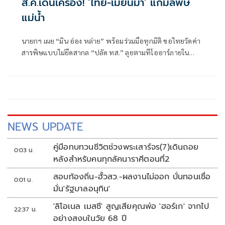
ส.ค.เดินเครื่อง! ‘ไทย-เมียนมา’ แก้มลพิษ
แม่นํ้า
นายกฯ เผย “มิน อ่อง หล่าย” พร้อมร่วมมือทุกมิติ ขอไทยวัดค่า
สารพิษแบบไม่ยึดสากล “ปลัด ทส.” ลุยตามทีโออาร์ภายใน
ส.ค.นี้ “เด็กส้ม” ซัดปูพรมแดงรับเป็นจุดต่ำที่สุดของยุทธศาสตร์
การทูตไทยบนเวทีโลก
NEWS UPDATE
คู่มือทบทวนชีวิตช่วงพระเสาร์จร(7)เดินถอย
0:03 น.
หลังสำหรับคนทุกลัคนาราศีตอนที่2
สอบท้องถิ่น-ฮั้วสว.-ผลงานไม่ออก บั่นทอนเชื่อ
0:01 น.
มั่น'รัฐบาลอนุทิน'
'ลิโอเนล เมสซี' สูญเสียคุณพ่อ 'ฮอร์เก' จากไป
22:37 น.
อย่างสงบในวัย 68 ปี