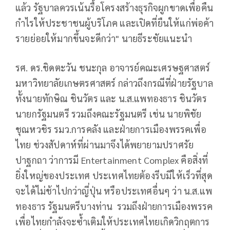
แล้ว รัฐบาลควรเน้นรื้อโครงสร้างธุรกิจผูกขาดเพื่อคืน
กำไรให้ประชาชนผู้บริโภค และเปิดที่ยืนให้แก่พ่อค้า
รายย่อยให้มากขึ้นจะดีกว่า" นายธีระชัยแนะนำ
รศ. ดร.ชิดตะวัน ชนะกุล อาจารย์คณะเศรษฐศาสตร์
มหาวิทยาลัยเกษตรศาสตร์ กล่าวถึงกรณีที่ฝ่ายรัฐบาล
ทั้งนายทักษิณ ชินวัตร และ น.ส.แพทองธาร ชินวัตร
นายกรัฐมนตรี รวมถึงคณะรัฐมนตรี เช่น นายพิชัย
ชุณหวชิร รมว.การคลัง และฝ่ายการเมืองพรรคเพื่อ
ไทย ช่วงสัปดาห์ที่ผ่านมาจึงได้พยายามปราศรัย
ปาฐกถา ว่าการมี Entertainment Complex คือสิ่งที่
ยิ่งใหญ่ของประเทศ ประเทศไทยต้องรีบมีให้เร็วที่สุด
จะได้ไม่ช้าไปกว่าญี่ปุ่น หรือประเทศอื่นๆ ว่า น.ส.แพ
ทองธาร รัฐมนตรีบางท่าน รวมถึงฝ่ายการเมืองพรรค
เพื่อไทยกำลังจะซ้ำเติมให้ประเทศไทยเกิดวิกฤตการ