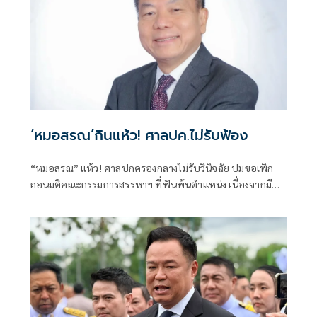
‘หมอสรณ’กินแห้ว! ศาลปค.ไม่รับฟ้อง
“หมอสรณ” แห้ว! ศาลปกครองกลางไม่รับวินิจฉัย ปมขอเพิก
ถอนมติคณะกรรมการสรรหาฯ ที่ฟันพ้นตำแหน่ง เนื่องจากมี
ลักษณะต้องห้ามและขาดคุณสมบัติมาตั้งแต่ต้น