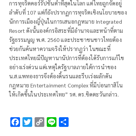
การทุจริตคอร์รัปชันต่ำที่สุดในโลก แต่ไทยถูกจัดอยู่
ลำดับที่ 107 แต่ก็ยังปรากฏการทุจริตเชิงนโยบายของ
นักการเมืองญี่ปุ่นในการเสนอกฎหมาย Integrated
Resort ดังนั้นองค์กรอิสระที่มีอำนาจและหน้าที่ตาม
รัฐธรรมนูญ พ.ศ. 2560 และประชาชนชาวไทยต้อง
ช่วยกันค้นหาความจริงให้ปรากฏว่า ในขณะที่
ประเทศไทยมีปัญหานานัปการที่ต้องได้รับการแก้ไข
อย่างเร่งด่วน แต่เหตุใดรัฐบาลภายใต้การนำของ
น.ส.แพทองธารจึงต้องดิ้นรนและรีบเร่งผลักดัน
กฎหมาย Entertainment Complex ที่มีบ่อนกาสิโน
ให้เกิดขึ้นในประเทศไทย” รศ. ดร.ชิดตะวันกล่าว.
F
T
C
Li
S
ac
wi
o
n
h