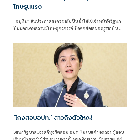
โทษรุนแรง
“อนุทิน” ยันประกาศสงครามกับปืน ย้ำไม่ใช่เจ้าหน้าที่รัฐพก
ปืนนอกเคหสถานมีโทษอุกฉกรรจ์ ปัดตกข้อเสนอครูพกปืน
ป้องกันตัว เหตุไม่ใช่เจ้าพนักงาน ลั่นปืนถูกขโมยไปก่อเหตุ
เจ้าของเป็นผู้ต้องหาร่วม
‘โกงสอบอปท.’ สาวถึงตัวใหญ่
โฆษกรัฐบาลแจงคดีทุจริตสอบ อปท. ไม่จบแค่ถอดถอนผู้สอบ
เดินหน้าสาวถึงผู้ร่วมขบวนการทั้งหมด คืนความเป็นธรรมแก่ผู้