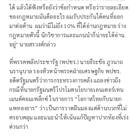
ได้ แล้วได้ฟังหรือยังว่าข้อกำหนด หรือว่ารายละเอียด
ของกฎหมายมันคืออะไร ผมรับประกันได้คนที่ออก
มาต่อต้าน ผมว่ามีไม่ถึง 10% ที่ได้อ่านกฎหมาย ร่าง
กฎหมายตัวนี้ นักวิชาการและแกนนำก็น่าจะได้อ่าน
อยู่" นายสรวงศ์กล่าว
ที่พรรคพลังประชารัฐ (พปชร.) นายธีระชัย ภูวนาถ
นรานุบาล รองหัวหน้าพรรคฝ่ายเศรษฐกิจ พปชร.
อดีตรัฐมนตรีว่าการกระทรวงการคลัง แถลงข่าวถึง
กรณีที่นายกรัฐมนตรีโปรโมตนโยบายเอนเตอร์เทน
เมนต์คอมเพล็กซ์ ในรายการ “โอกาสไทยกับนายก
แพทองธาร” ว่า เป็นการวาดฝันมองแต่ด้านบวกที่ไม่
ครอบคลุม และแนะนำให้เน้นแก้ปัญหาปากท้องที่เร่ง
ด่วนกว่า