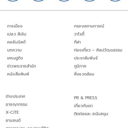
การเมือง
กรองสถานการณ์
เปลว สีเงิน
วาไรตี้
คอลัมนิสต์
กีฬา
บทความ
ท่องเที่ยว – ศิลปวัฒนธรรม
เศรษฐกิจ
ประชาสัมพันธ์
ข่าวพระราชสำนัก
ภูมิภาค
หนังสือพิมพ์
สิ่งแวดล้อม
ต่างประเทศ
PR & PRESS
อาชญากรรม
เกี่ยวกับเรา
X-CITE
ติดต่อและ สนับสนุน
ยานยนต์