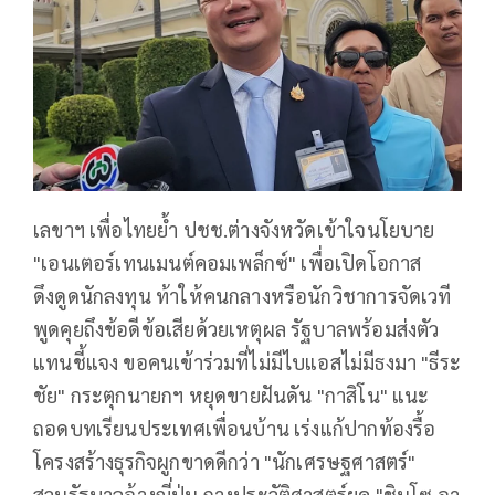
เลขาฯ เพื่อไทยย้ำ ปชช.ต่างจังหวัดเข้าใจนโยบาย
"เอนเตอร์เทนเมนต์คอมเพล็กซ์" เพื่อเปิดโอกาส
ดึงดูดนักลงทุน ท้าให้คนกลางหรือนักวิชาการจัดเวที
พูดคุยถึงข้อดีข้อเสียด้วยเหตุผล รัฐบาลพร้อมส่งตัว
แทนชี้แจง ขอคนเข้าร่วมที่ไม่มีไบแอสไม่มีธงมา "ธีระ
ชัย" กระตุกนายกฯ หยุดขายฝันดัน "กาสิโน" แนะ
ถอดบทเรียนประเทศเพื่อนบ้าน เร่งแก้ปากท้องรื้อ
โครงสร้างธุรกิจผูกขาดดีกว่า "นักเศรษฐศาสตร์"
สวนรัฐบาลอ้างญี่ปุ่น กางประวัติศาสตร์ยุค "ชินโซ อา