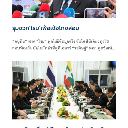
รุมจวก‘โรม’เพ้อเจ้อโกงสอบ
“อนุทิน” ฟาด “โรม” พูดไม่มีข้อมูลจริง จับโยงให้เอี่ยวทุจริต
สอบท้องถิ่น ยันไม่มีหน้าที่ดูทีโออาร์ “วรศิษฎ์” ตอก พูดข้อเท็จ
จริงไม่ครบ