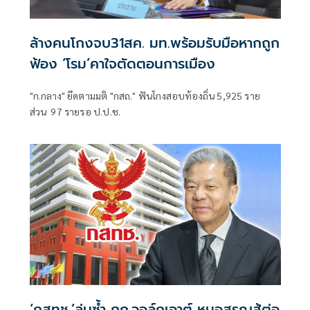
ล้างคนโกงจบ31สค. มท.พร้อมรับมือหากถูก
ฟ้อง ‘โรม’คาใจตัดตอนการเมือง
"ก.กลาง" ยึดตามมติ "กสถ." ฟันโกงสอบท้องถิ่น 5,925 ราย
ส่วน 97 รายรอ ป.ป.ช.
‘กสทช.’ล่มซํ้า กก.วอล์กเอาต์ หมอสรณสู้ต่อ