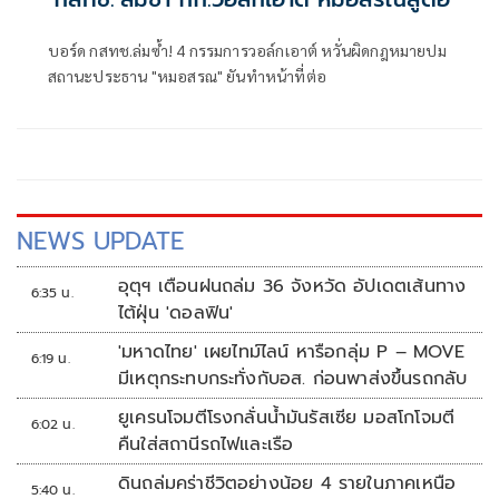
บอร์ด กสทช.ล่มซ้ำ! 4 กรรมการวอล์กเอาต์ หวั่นผิดกฎหมายปม
สถานะประธาน "หมอสรณ" ยันทำหน้าที่ต่อ
NEWS UPDATE
อุตุฯ เตือนฝนถล่ม 36 จังหวัด อัปเดตเส้นทาง
6:35 น.
ไต้ฝุ่น 'ดอลฟิน'
'มหาดไทย' เผยไทม์ไลน์ หารือกลุ่ม P – MOVE
6:19 น.
มีเหตุกระทบกระทั่งกับอส. ก่อนพาส่งขึ้นรถกลับ
ยูเครนโจมตีโรงกลั่นน้ำมันรัสเซีย มอสโกโจมตี
6:02 น.
คืนใส่สถานีรถไฟและเรือ
ดินถล่มคร่าชีวิตอย่างน้อย 4 รายในภาคเหนือ
5:40 น.