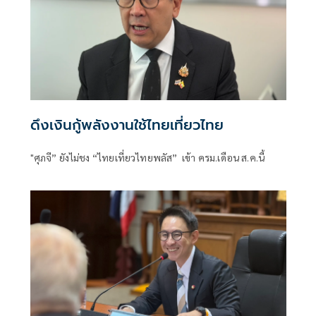
ดึงเงินกู้พลังงานใช้ไทยเที่ยวไทย
"ศุภจี” ยังไม่ชง “ไทยเที่ยวไทยพลัส” เข้า ครม.เดือน ส.ค.นี้