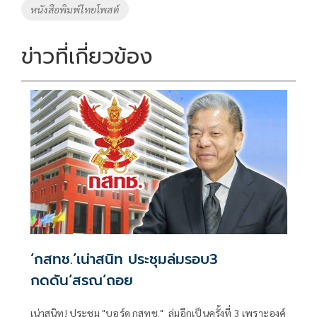
หนังสือพิมพ์ไทยโพสต์
ข่าวที่เกี่ยวข้อง
‘กสทช.’เน่าสนิท ประชุมล่มรอบ3
กดดัน‘สรณ’ถอย
เน่าสนิท! ประชุม "บอร์ด กสทช." ล่มอีกเป็นครั้งที่ 3 เพราะองค์