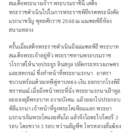
สมเด็จพระนางเจ้าฯ พระบรมราชินี เสด็จ
พระราชดำเนินไปในการพระราชพิธีจรดพระนังคัล
แรกนาขวัญ พุทธศักราช 2568 ณ มณฑลพิธีท้อง
สนามหลวง
ครั้นเมื่อเสด็จพระราชดำเนินถึงมณฑลพิธี พระบาท
สมเด็จพระเจ้าอยู่หัว พระราชทานพระบรมราช
วโรกาสให้นายประยูร อินสกุล ปลัดกระทรวงเกษตร
และสหกรณ์ ซึ่งทำหน้าที่พระยาแรกนา ยาตรา
ขบวนพร้อมด้วยเทพีคู่หาบทอง-เงิน ออกจากโรงพิธี
พราหมณ์ เมื่อถึงหน้าพระที่นั่ง พระยาแรกนาเฝ้าทูล
ละอองธุลีพระบาท ถวายบังคม แล้วออกไปประกอบ
พิธีแรกนา เจ้าหน้าที่จูงพระโคเทียมแอก พระยา
แรกนาเจิมพระโคและคันไถ แล้วจึงไถดะไปโดยรี 3
รอบ โดยขวาง 3 รอบ หว่านธัญพืช โหรหลวงลั่นฆ้อง