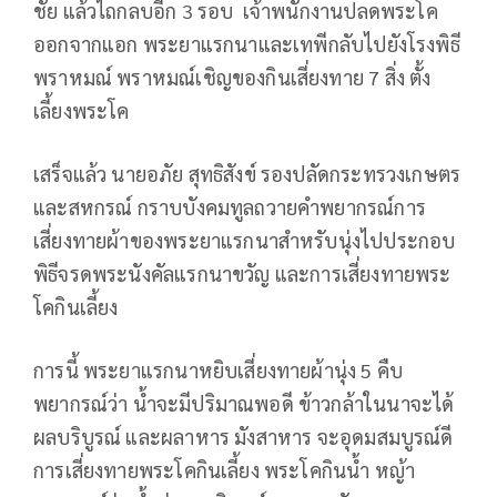
ชัย แล้วไถกลบอีก 3 รอบ เจ้าพนักงานปลดพระโค
ออกจากแอก พระยาแรกนาและเทพีกลับไปยังโรงพิธี
พราหมณ์ พราหมณ์เชิญของกินเสี่ยงทาย 7 สิ่ง ตั้ง
เลี้ยงพระโค
เสร็จแล้ว นายอภัย สุทธิสังข์ รองปลัดกระทรวงเกษตร
และสหกรณ์ กราบบังคมทูลถวายคำพยากรณ์การ
เสี่ยงทายผ้าของพระยาแรกนาสำหรับนุ่งไปประกอบ
พิธีจรดพระนังคัลแรกนาขวัญ และการเสี่ยงทายพระ
โคกินเลี้ยง
การนี้ พระยาแรกนาหยิบเสี่ยงทายผ้านุ่ง 5 คืบ
พยากรณ์ว่า น้ำจะมีปริมาณพอดี ข้าวกล้าในนาจะได้
ผลบริบูรณ์ และผลาหาร มังสาหาร จะอุดมสมบูรณ์ดี
การเสี่ยงทายพระโคกินเลี้ยง พระโคกินน้ำ หญ้า