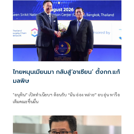
ไทยหนุนเมียนมา กลับสู่‘อาเซียน’ ตั้งกก.แก้
มลพิษ
"อนุทิน” เปิดทำเนียบฯ ต้อนรับ “มิน อ่อง หล่าย” อบอุ่น หารือ
เต็มคณะชื่นมื่น