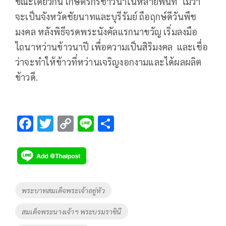
ขณะเดียวกัน เกษตรกรชาวนาในหลายพื้นที่ ไม่ว่า
จะเป็นจังหวัดชัยนาทและบุรีรัมย์ ถือฤกษ์ดีวันพืช
มงคล หลังพิธีจรดพระนังคัลแรกนาขวัญ เริ่มลงมือ
ไถนาหว่านข้าวนาปี เพื่อความเป็นสิริมงคล และเชื่อ
ว่าจะทำให้ข้าวที่หว่านเจริญงอกงามและได้ผลผลิต
ข้าวดี.
F
T
C
Li
S
ac
wi
o
n
h
e
tt
p
e
ar
b
er
y
e
o
Li
Tags
พระบาทสมเด็จพระเจ้าอยู่หัว
o
n
สมเด็จพระนางเจ้าฯ พระบรมราชินี
k
k