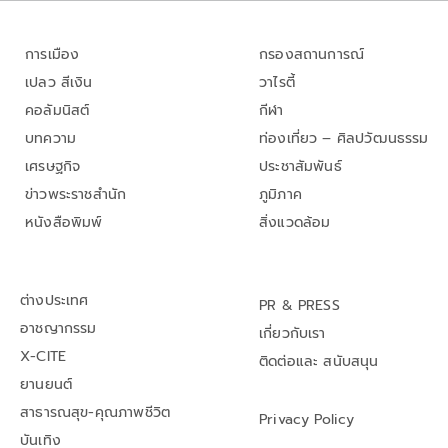
การเมือง
กรองสถานการณ์
เปลว สีเงิน
วาไรตี้
คอลัมนิสต์
กีฬา
บทความ
ท่องเที่ยว – ศิลปวัฒนธรรม
เศรษฐกิจ
ประชาสัมพันธ์
ข่าวพระราชสำนัก
ภูมิภาค
หนังสือพิมพ์
สิ่งแวดล้อม
ต่างประเทศ
PR & PRESS
อาชญากรรม
เกี่ยวกับเรา
X-CITE
ติดต่อและ สนับสนุน
ยานยนต์
สาธารณสุข-คุณภาพชีวิต
Privacy Policy
บันเทิง