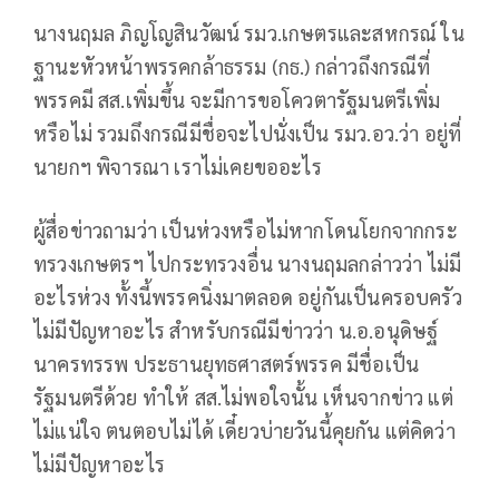
นางนฤมล ภิญโญสินวัฒน์ รมว.เกษตรและสหกรณ์ ใน
ฐานะหัวหน้าพรรคกล้าธรรม (กธ.) กล่าวถึงกรณีที่
พรรคมี สส.เพิ่มขึ้น จะมีการขอโควตารัฐมนตรีเพิ่ม
หรือไม่ รวมถึงกรณีมีชื่อจะไปนั่งเป็น รมว.อว.ว่า อยู่ที่
นายกฯ พิจารณา เราไม่เคยขออะไร
ผู้สื่อข่าวถามว่า เป็นห่วงหรือไม่หากโดนโยกจากกระ
ทรวงเกษตรฯ ไปกระทรวงอื่น นางนฤมลกล่าวว่า ไม่มี
อะไรห่วง ทั้งนี้พรรคนิ่งมาตลอด อยู่กันเป็นครอบครัว
ไม่มีปัญหาอะไร สำหรับกรณีมีข่าวว่า น.อ.อนุดิษฐ์
นาครทรรพ ประธานยุทธศาสตร์พรรค มีชื่อเป็น
รัฐมนตรีด้วย ทำให้ สส.ไม่พอใจนั้น เห็นจากข่าว แต่
ไม่แน่ใจ ตนตอบไม่ได้ เดี๋ยวบ่ายวันนี้คุยกัน แต่คิดว่า
ไม่มีปัญหาอะไร