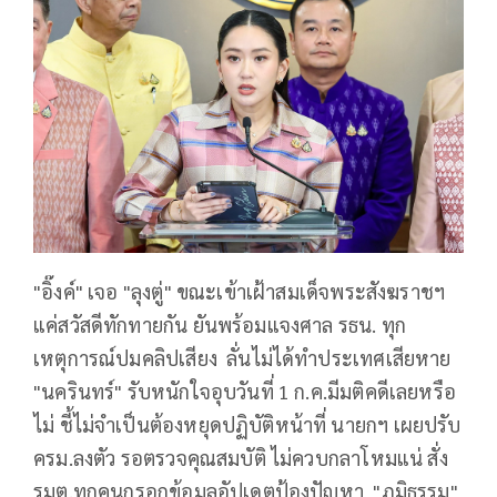
"อิ๊งค์" เจอ "ลุงตู่" ขณะเข้าเฝ้าสมเด็จพระสังฆราชฯ
แค่สวัสดีทักทายกัน ยันพร้อมแจงศาล รธน. ทุก
เหตุการณ์ปมคลิปเสียง ลั่นไม่ได้ทำประเทศเสียหาย
"นครินทร์" รับหนักใจอุบวันที่ 1 ก.ค.มีมติคดีเลยหรือ
ไม่ ชี้ไม่จำเป็นต้องหยุดปฏิบัติหน้าที่ นายกฯ เผยปรับ
ครม.ลงตัว รอตรวจคุณสมบัติ ไม่ควบกลาโหมแน่ สั่ง
รมต.ทุกคนกรอกข้อมูลอัปเดตป้องปัญหา "ภูมิธรรม"