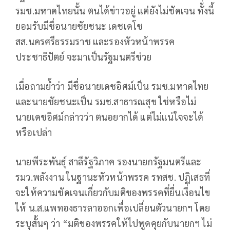
รมช.มหาดไทยนั้น ตนได้ข่าวอยู่ แต่ยังไม่ชัดเจน ทั้่งนี้
ยอมรับมีชื่อนายชัยชนะ เดชเดโช
สส.นครศรีธรรมราช และรองหัวหน้าพรรค
ประชาธิปัตย์ จะมาเป็นรัฐมนตรีช่วย
เมื่อถามย้ำว่า มีชื่อนายเดชอิศม์เป็น รมช.มหาดไทย
และนายชัยชนะเป็น รมช.สาธารณสุข ใช่หรือไม่
นายเดชอิศม์กล่าวว่า ตนอยากได้ แต่ไม่แน่ใจจะได้
หรือเปล่า
นายพีระพันธุ์ สาลีรัฐวิภาค รองนายกรัฐมนตรีและ
รมว.พลังงาน ในฐานะหัวหน้าพรรค รทสช. ปฏิเสธที่
จะให้ความชัดเจนเกี่ยวกับมติของพรรคที่ยื่นเงื่อนไข
ให้ น.ส.แพทองธารลาออกเพื่อเปลี่ยนตัวนายกฯ โดย
ระบุสั้นๆ ว่า “มติของพรรคให้ไปพูดคุยกับนายกฯ ไม่