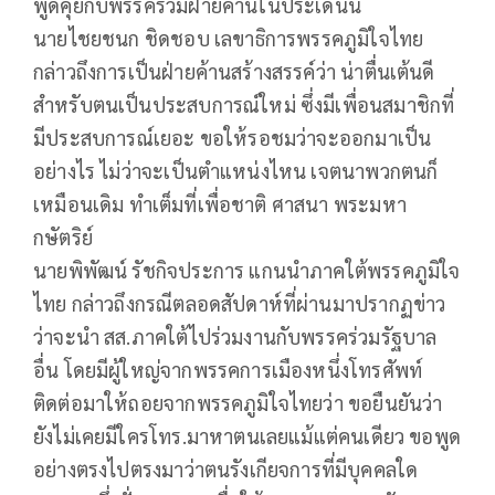
พูดคุยกับพรรคร่วมฝ่ายค้านในประเด็นนี้
นายไชยชนก ชิดชอบ เลขาธิการพรรคภูมิใจไทย
กล่าวถึงการเป็นฝ่ายค้านสร้างสรรค์ว่า น่าตื่นเต้นดี
สำหรับตนเป็นประสบการณ์ใหม่ ซึ่งมีเพื่อนสมาชิกที่
มีประสบการณ์เยอะ ขอให้รอชมว่าจะออกมาเป็น
อย่างไร ไม่ว่าจะเป็นตำแหน่งไหน เจตนาพวกตนก็
เหมือนเดิม ทำเต็มที่เพื่อชาติ ศาสนา พระมหา
กษัตริย์
นายพิพัฒน์ รัชกิจประการ แกนนำภาคใต้พรรคภูมิใจ
ไทย กล่าวถึงกรณีตลอดสัปดาห์ที่ผ่านมาปรากฏข่าว
ว่าจะนำ สส.ภาคใต้ไปร่วมงานกับพรรคร่วมรัฐบาล
อื่น โดยมีผู้ใหญ่จากพรรคการเมืองหนึ่งโทรศัพท์
ติดต่อมาให้ถอยจากพรรคภูมิใจไทยว่า ขอยืนยันว่า
ยังไม่เคยมีใครโทร.มาหาตนเลยแม้แต่คนเดียว ขอพูด
อย่างตรงไปตรงมาว่าตนรังเกียจการที่มีบุคคลใด