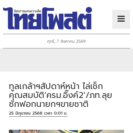
ศุกร์, 7 สิงหาคม 2569
ทูลเกล้าฯสัปดาห์หน้า ไล่เช็ก
คุณสมบัติ‘ครม.อิ๊งค์2’/ภท.ลุย
ซักฟอกนายกฯขายชาติ
25 มิถุนายน 2568 เวลา 0:01 น.