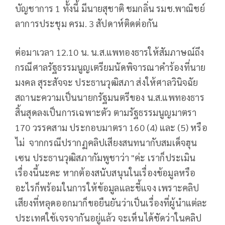
บัญชาการ 1 ทั้งนี้ มีนายสุชาติ ชมกลิ่น รมช.พาณิชย์
ลาการประชุม ครม. 3 สัปดาห์ติดต่อกัน
ต่อมาเวลา 12.10 น. น.ส.แพทองธารให้สัมภาษณ์ถึง
กรณีศาลรัฐธรรมนูญเตรียมนัดพิจารณาคำร้องที่นาย
มงคล สุระสัจจะ ประธานวุฒิสภา ส่งให้ศาลวินิจฉัย
สถานะความเป็นนายกรัฐมนตรีของ น.ส.แพทองธาร
สิ้นสุดลงเป็นการเฉพาะตัว ตามรัฐธรรมนูญมาตรา
170 วรรคสาม ประกอบมาตรา 160 (4) และ (5) หรือ
ไม่ จากกรณีปรากฏคลิปเสียงสนทนากับสมเด็จฮุน
เซน ประธานวุฒิสภากัมพูชาว่า "ค่ะ เราก็ประเมิน
เรื่องนี้นะคะ หากต้องสนับสนุนในเรื่องข้อมูลหรือ
อะไรก็พร้อมในการให้ข้อมูลและชี้แจง เพราะคลิป
เสียงที่หลุดออกมาก็ขอยืนยันว่าเป็นเรื่องที่ผู้นำแต่ละ
ประเทศใช้เจรจากันอยู่แล้ว จะเห็นได้ชัดว่าในคลิป