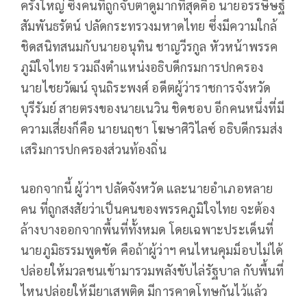
ครั้งใหญ่ ซึ่งคนที่ถูกจับตาดูมากที่สุดคือ นายอรรษิษฐ์
สัมพันธรัตน์ ปลัดกระทรวงมหาดไทย ซึ่งมีความใกล้
ชิดสนิทสนมกับนายอนุทิน ชาญวีรกูล หัวหน้าพรรค
ภูมิใจไทย รวมถึงตำแหน่งอธิบดีกรมการปกครอง
นายไชยวัฒน์ จุนถิระพงศ์ อดีตผู้ว่าราชการจังหวัด
บุรีรัมย์ สายตรงของนายเนวิน ชิดชอบ อีกคนหนึ่งที่มี
ความเสี่ยงก็คือ นายนฤชา โฆษาศิวิไลซ์ อธิบดีกรมส่ง
เสริมการปกครองส่วนท้องถิ่น
นอกจากนี้ ผู้ว่าฯ ปลัดจังหวัด และนายอำเภอหลาย
คน ที่ถูกสงสัยว่าเป็นคนของพรรคภูมิใจไทย จะต้อง
ล้างบางออกจากพื้นที่ทั้งหมด โดยเฉพาะประเด็นที่
นายภูมิธรรมพูดชัด คือถ้าผู้ว่าฯ คนไหนคุมม็อบไม่ได้
ปล่อยให้มวลชนเข้ามารวมพลังขับไล่รัฐบาล กับพื้นที่
ไหนปล่อยให้มียาเสพติด มีการคาดโทษกันไว้แล้ว