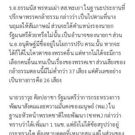
ร.อ.ธรรมนัส พรหมเผ่า สส.พะเยา ในฐานะประธานที่
ปรึกษาพรรคกล้าธรรม กล่าวว่า เป็นไปตามที่นาง
นฤมลให้สัมภาษณ์ ส่วนจะได้ตำแหน่งรองนายก
รัฐมนตรีด้วยหรือไม่นั้น เป็นอำนาจของนายกฯ ส่วน
น.อ.อนุดิษฐ์มีชื่ออยู่ในโผการปรับ ครม.นั้น หากจะ
ได้ก็ได้ในโควตาของพรรคอื่น แต่หากไม่ได้จะมีการ
เลือกคนอื่นแทนเป็นเรื่องของพรรคเขา ส่วนเสียงของ
กล้าธรรมตอนนี้มีไม่ต่ำกว่า 37 เสียง แต่ตัวเลขอย่าง
เป็นทางการคือ 26 เสียง
นายวราวุธ ศิลปอาชา รัฐมนตรีว่าการกระทรวงการ
พัฒนาสังคมและความมั่นคงของมนุษย์ (พม.) ใน
ฐานะหัวหน้าพรรคชาติไทยพัฒนา (ชทพ.) กล่าวว่า
ทราบว่าได้เพิ่มมา 1 รมช. แต่ยังไม่ได้ข้อสรุปว่าอยู่
กระทรวงใด ต้องหาบุคคลที่เหมาะสม แต่ในส่วนของ