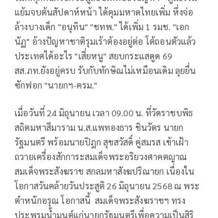
แย้มจบต้นสัปดาห์หน้า ได้คุมมหาดไทยเพิ่ม หึ่งจ่อ
ล้างบางเด็ก "อนุทิน" "ชทพ." ได้เพิ่ม 1 รมช. "เอก
นัฏ" อ้างปัญหาชาติรุมเร้าต้องอยู่ต่อ โต้ถอนตัวแล้ว
ประเทศได้อะไร "เสี่ยหนู" สยบกระแสดูด 69
สส.ภท.ยังอยู่ครบ รับกับทักษิณไม่เหมือนเดิม ลุยยื่น
ซักฟอก "นายกฯ-ครม."
เมื่อวันที่ 24 มิถุนายน เวลา 09.00 น. ที่วัดราชบพิธ
สถิตมหาสีมาราม น.ส.แพทองธาร ชินวัตร นายก
รัฐมนตรี พร้อมนายปิฎก สุขสวัสดิ์ คู่สมรส เข้าเฝ้า
ถวายเครื่องสักการะสมเด็จพระอริยวงศาคตญาณ
สมเด็จพระสังฆราช สกลมหาสังฆปริณายก เนื่องใน
โอกาสวันคล้ายวันประสูติ 26 มิถุนายน 2568 ณ พระ
ตำหนักอรุณ โอกาสนี้ สมเด็จพระสังฆราชฯ ทรง
ประพรมน้ำมนต์แก่นายกรัฐมนตรีเพื่อความเป็นสิริ