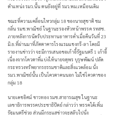
ตำแหน่ง รมว.นั้น ตนยังอยู่ที่ รมว.พม.เหมือนเดิม
ขณะที่ความเคลื่อนไหวกลุ่ม 18 ของนายสุชาติ ชม
กลิ่น รมช.พาณิชย์ ในฐานะรองหัวหน้าพรรค รทสช.
ภายหลังการนัดรับประทานอาหารค่ำเมื่อคืนวันที่ 23
มิ.ย.ที่ผ่านมาที่ภัตตาคารโรงแรมแชงกรี-ลา โดยมี
รายงานข่าวว่า จะมีการเสนอขอเก้าอี้รัฐมนตรี 1 เก้าอี้
เนื่องจากโควตาที่แบ่งให้นายจตุพร บุรุษพัฒน์ ปลัด
กระทรวงทรัพยากรธรรมชาติและสิ่งแวดล้อม นั่ง
รมว.พาณิชย์นั้น เป็นโควตาคนนอก ไม่ใช่โควตาของ
กลุ่ม 18
นายเดชอิศม์ ขาวทอง รมช.สาธารณสุข ในฐานะ
เลขาธิการพรรคประชาธิปัตย์ กล่าวว่า พรรคได้เพิ่ม
รัฐมนตรีช่วย ส่วนมีกระแสข่าวจะสลับไปนั่ง