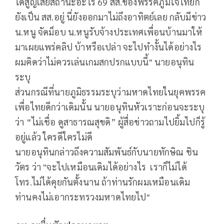
ได้สูญเสียสถานะอะไร 69 สส.ของพรรคภูมิใจไทยก็
ยังเป็น สส.อยู่ นี่ยังออกมาไม่ถึงอาทิตย์เลย กลับมีข่าว
น.หนู จัดม็อบ น.หนูรับจ้างประเทศเพื่อนบ้านมาให้
มาเผยแพร่คลิป บ้าหรือเปล่า จะไปทำงั้นได้อย่างไร
ผมคิดว่าไม่ควรเล่นเกมสกปรกแบบนี้" นายอนุทิน
ระบุ
ส่วนกรณีที่นายภูมิธรรมระบุว่ามหาดไทยในยุคพรรค
เพื่อไทยดีกว่าเดิมนั้น นายอนุทินหัวเราะก่อนจะระบุ
ว่า “ไม่เชื่อ ดูสาธารณสุขดิ” ผู้สื่อข่าวถามไปยิ้มไปก็รู้
อยู่แล้ว ใครดีใครไม่ดี
นายอนุทินกล่าวถึงความสัมพันธ์กับนายทักษิณ ชิน
วัตร ว่า "จะไปเหมือนเดิมได้อย่างไร เราก็ไม่ได้
โทร.ไม่ได้คุยกันตั้งนาน ถ้าท่านรักผมเหมือนเดิม
ท่านคงไม่เอากระทรวงมหาดไทยไป"