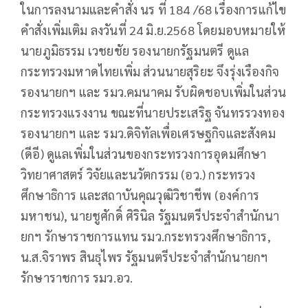
ในการลงนามและคำสั่ง นร ที่ 184 /68 เรื่องการแก้ไข
คำสั่งเพิ่มเติม ลงวันที่ 24 มิ.ย.2568 โดยมอบหมายให้
นายภูมิธรรม เวชยชัย รองนายกรัฐมนตรี ดูแล
กระทรวงมหาดไทยเพิ่ม ส่วนนายสุริยะ จึงรุ่งเรืองกิจ
รองนายกฯ และ รมว.คมนาคม รับผิดชอบเพิ่มในส่วน
กระทรวงแรงงาน ขณะที่นายประเสริฐ จันทรรวงทอง
รองนายกฯ และ รมว.ดิจิทัลเพื่อเศรษฐกิจและสังคม
(ดีอี) ดูแลเพิ่มในส่วนของกระทรวงการอุดมศึกษา
วิทยาศาสตร์ วิจัยและนวัตกรรม (อว.) กระทรวง
ศึกษาธิการ และสถาบันคุณวุฒิวิชาชีพ (องค์การ
มหาชน), นายชูศักดิ์ ศิรินิล รัฐมนตรีประจำสำนักนา
ยกฯ รักษาราชการแทน รมว.กระทรวงศึกษาธิการ,
น.ส.จิราพร สินธุไพร รัฐมนตรีประจำสำนักนายกฯ
รักษาราชการ รมว.อว.