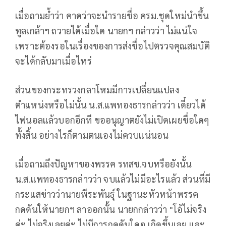
เมื่อถามย้ำว่า คาดว่าจะนำรายชื่อ ครม.ชุดใหม่นำขึ้น
ทูลเกล้าฯ ถวายได้เมื่อใด นายกฯ กล่าวว่า ไม่แน่ใจ
เพราะต้องรอในเรื่องของการส่งชื่อไปตรวจคุณสมบัติ
จะได้กลับมาเมื่อไหร่
ส่วนของกระทรวงกลาโหมมีการเปลี่ยนแปลง
ตำแหน่งหรือไม่นั้น น.ส.แพทองธารกล่าวว่า เดี๋ยวได้
ไฟนอลแล้วบอกอีกที ขออนุญาตยังไม่เปิดเผยชื่อใดๆ
ทั้งสิ้น อย่างไรก็ตามตนเองไม่ควบแน่นอน
เมื่อถามถึงปัญหาของพรรค รทสช.จบหรือยังนั้น
น.ส.แพทองธารกล่าวว่า จบแล้วไม่มีอะไรแล้ว ส่วนที่มี
กระแสข่าวว่านายพีระพันธุ์ ในฐานะหัวหน้าพรรค
กดดันให้นายกฯ ลาออกนั้น นายกกล่าวว่า "โอ้ไม่จริง
ค่ะ ไม่จริงเลยค่ะ ไม่มีการกดดันใดๆ เกิดขึ้นเลย และ