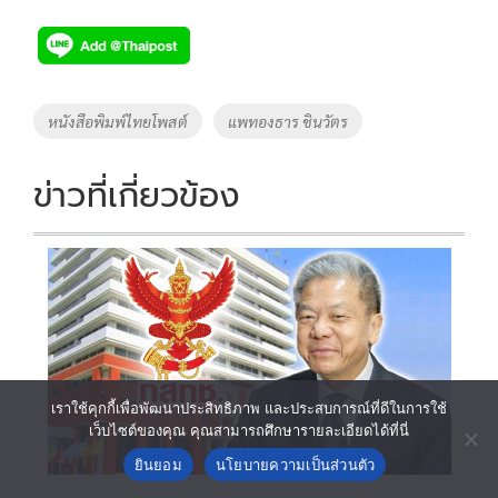
ac
wi
o
n
h
e
tt
p
e
ar
b
er
y
e
o
Li
Tags
หนังสือพิมพ์ไทยโพสต์
แพทองธาร ชินวัตร
o
n
k
k
ข่าวที่เกี่ยวข้อง
เราใช้คุกกี้เพื่อพัฒนาประสิทธิภาพ และประสบการณ์ที่ดีในการใช้
เว็บไซต์ของคุณ คุณสามารถศึกษารายละเอียดได้ที่นี่
ยินยอม
นโยบายความเป็นส่วนตัว