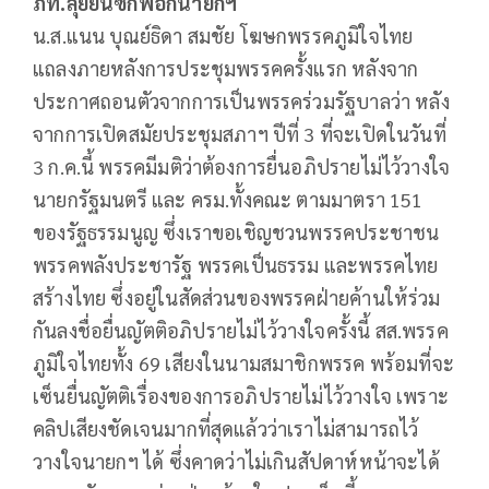
ภท.ลุยยื่นซักฟอกนายกฯ
น.ส.แนน บุณย์ธิดา สมชัย โฆษกพรรคภูมิใจไทย
แถลงภายหลังการประชุมพรรคครั้งแรก หลังจาก
ประกาศถอนตัวจากการเป็นพรรคร่วมรัฐบาลว่า หลัง
จากการเปิดสมัยประชุมสภาฯ ปีที่ 3 ที่จะเปิดในวันที่
3 ก.ค.นี้ พรรคมีมติว่าต้องการยื่นอภิปรายไม่ไว้วางใจ
นายกรัฐมนตรี และ ครม.ทั้งคณะ ตามมาตรา 151
ของรัฐธรรมนูญ ซึ่งเราขอเชิญชวนพรรคประชาชน
พรรคพลังประชารัฐ พรรคเป็นธรรม และพรรคไทย
สร้างไทย ซึ่งอยู่ในสัดส่วนของพรรคฝ่ายค้านให้ร่วม
กันลงชื่อยื่นญัตติอภิปรายไม่ไว้วางใจครั้งนี้ สส.พรรค
ภูมิใจไทยทั้ง 69 เสียงในนามสมาชิกพรรค พร้อมที่จะ
เซ็นยื่นญัตติเรื่องของการอภิปรายไม่ไว้วางใจ เพราะ
คลิปเสียงชัดเจนมากที่สุดแล้วว่าเราไม่สามารถไว้
วางใจนายกฯ ได้ ซึ่งคาดว่าไม่เกินสัปดาห์หน้าจะได้