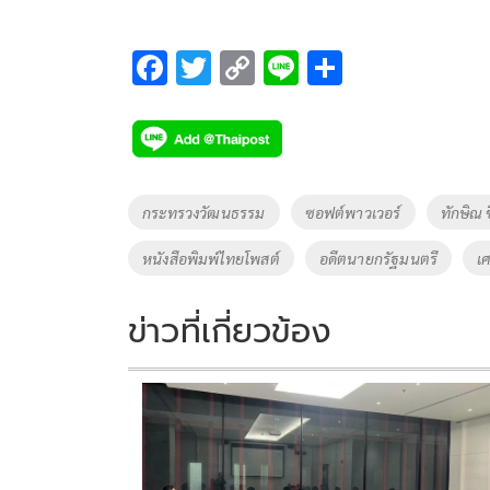
F
T
C
Li
S
ac
wi
o
n
h
e
tt
p
e
ar
b
er
y
e
o
Li
Tags
กระทรวงวัฒนธรรม
ซอฟต์พาวเวอร์
ทักษิณ 
o
n
หนังสือพิมพ์ไทยโพสต์
อดีตนายกรัฐมนตรี
เ
k
k
ข่าวที่เกี่ยวข้อง