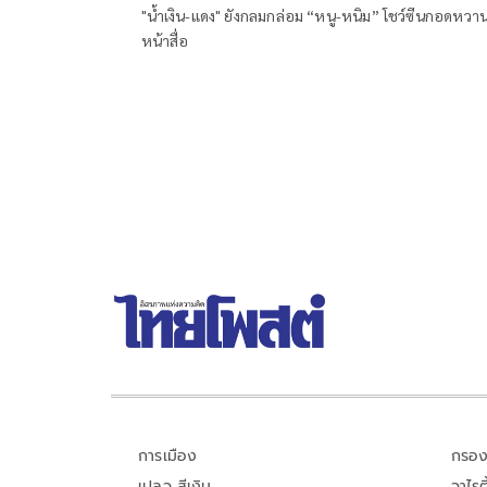
"น้ำเงิน-แดง" ยังกลมกล่อม “หนู-หนิม” โชว์ซีนกอดหวา
หน้าสื่อ
การเมือง
กรอง
เปลว สีเงิน
วาไรตี