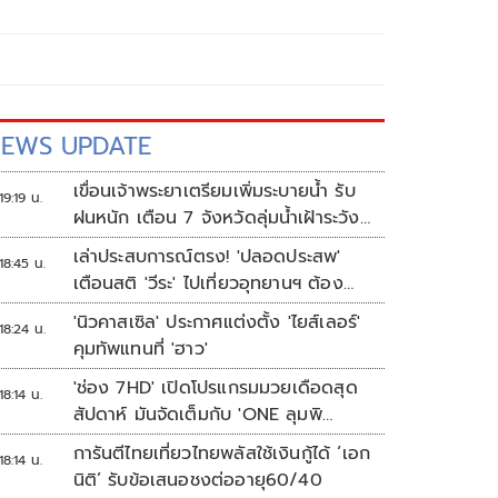
EWS UPDATE
เขื่อนเจ้าพระยาเตรียมเพิ่มระบายน้ำ รับ
19:19 น.
ฝนหนัก เตือน 7 จังหวัดลุ่มน้ำเฝ้าระวัง
ระดับน้ำสูงขึ้น
เล่าประสบการณ์ตรง! 'ปลอดประสพ'
18:45 น.
เตือนสติ 'วีระ' ไปเที่ยวอุทยานฯ ต้อง
ยอมรับธรรมชาติดิบๆให้ได้
'นิวคาสเซิล' ประกาศแต่งตั้ง 'ไยส์เลอร์'
18:24 น.
คุมทัพแทนที่ 'ฮาว'
'ช่อง 7HD' เปิดโปรแกรมมวยเดือดสุด
18:14 น.
สัปดาห์ มันจัดเต็มกับ 'ONE ลุมพิ
นี 165-มวยไทย 7 สี'
การันตีไทยเที่ยวไทยพลัสใช้เงินกู้ได้ ‘เอก
18:14 น.
นิติ’ รับข้อเสนอชงต่ออายุ60/40