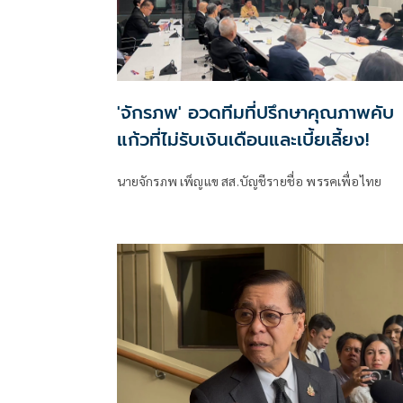
'จักรภพ' อวดทีมที่ปรึกษาคุณภาพคับ
แก้วที่ไม่รับเงินเดือนและเบี้ยเลี้ยง!
นายจักรภพ เพ็ญแข สส.บัญชีรายชื่อ พรรคเพื่อไทย