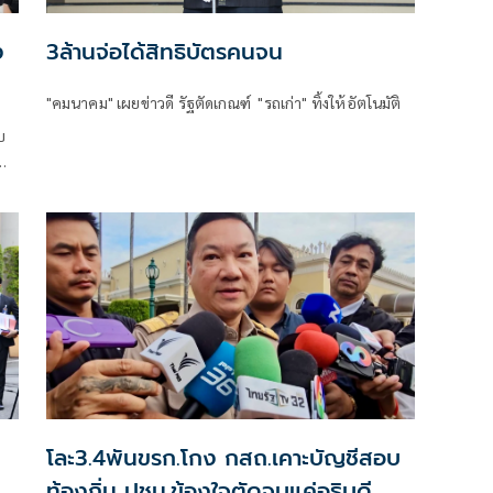
3ล้านจ่อได้สิทธิบัตรคนจน
"คมนาคม" เผยข่าวดี รัฐตัดเกณฑ์ "รถเก่า" ทิ้งให้อัตโนมัติ
บ
โละ3.4พันขรก.โกง กสถ.เคาะบัญชีสอบ
ท้องถิ่น ปชน.ข้องใจตัดจบแค่อธิบดี