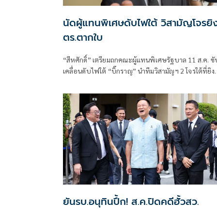
นัดผู้แทนพิเศษดับไฟใต้ วิสามัญโจรยิง
ตร.ตากใบ
“สีหศักดิ์”​ เตรียมถกคณะผู้แทน​พิเศษรัฐบาล​ 11 ส.ค. ขั
เคลื่อนดับไฟใต้​ “บิ๊กราญ” นำทีมวิสามัญฯ 2 โจรใต้ที่ยิง
ตำรวจตากใบเสียชีวิต "กอ.รมน." เดือด! สวน “ทวี”
ยันรบ.อนุทินปึ้ก! ส.ค.ปิดคดีฮั้วสว.