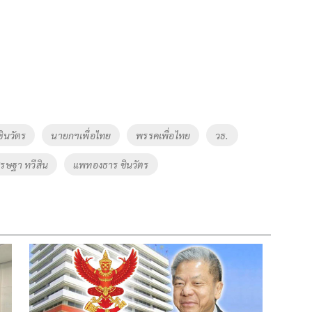
ชินวัตร
นายกฯเพื่อไทย
พรรคเพื่อไทย
วธ.
ศรษฐา ทวีสิน
แพทองธาร ชินวัตร