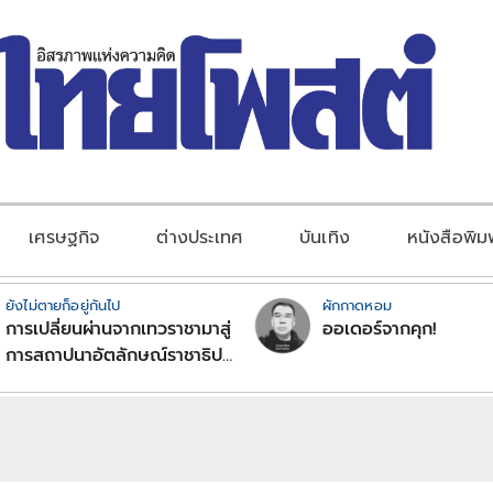
เศรษฐกิจ
ต่างประเทศ
บันเทิง
หนังสือพิม
ยังไม่ตายก็อยู่กันไป
ผักกาดหอม
การเปลี่ยนผ่านจากเทวราชามาสู่
ออเดอร์จากคุก!
การสถาปนาอัตลักษณ์ราชาธิป
ไตยแบบพุทธศาสนาในพระไตร
ปิฏก : สามัญผลสูตรในฐานะ
ทฤษฎีขีดจำกัดของอำนาจรัฐ
เหนือแรงงานและทรัพย์สิน