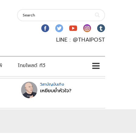
LINE : @THAIPOST
พ์
ไทยโพสต์ ทีวี
วิสามัญบันเทิง
เหยียบย่ำหัวใจ?