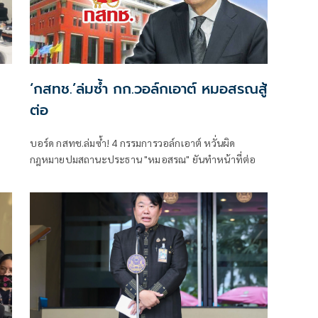
‘กสทช.’ล่มซํ้า กก.วอล์กเอาต์ หมอสรณสู้
ต่อ
บอร์ด กสทช.ล่มซ้ำ! 4 กรรมการวอล์กเอาต์ หวั่นผิด
กฎหมายปมสถานะประธาน "หมอสรณ" ยันทำหน้าที่ต่อ