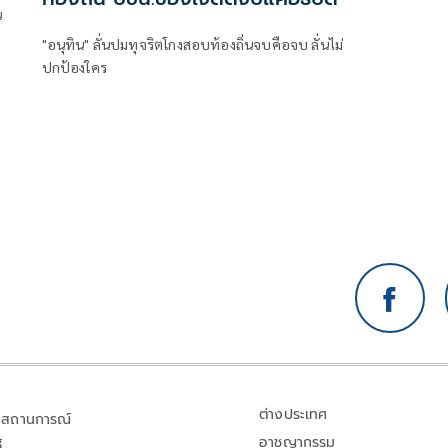
น
"อนุทิน" ลั่นปมทุจริตโกงสอบท้องถิ่นจบคือจบ ลั่นไม่
ปกป้องใคร
ต่างประเทศ
สถานการณ์
อาชญากรรม
้