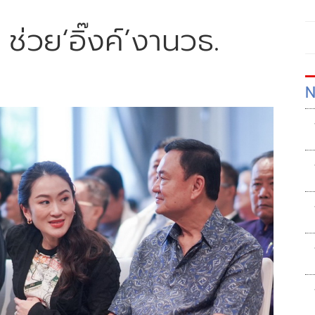
 ช่วย‘อิ๊งค์’งานวธ.
N