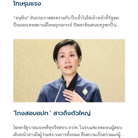
โทษรุนแรง
“อนุทิน” ยันประกาศสงครามกับปืน ย้ำไม่ใช่เจ้าหน้าที่รัฐพก
ปืนนอกเคหสถานมีโทษอุกฉกรรจ์ ปัดตกข้อเสนอครูพกปืน
ป้องกันตัว เหตุไม่ใช่เจ้าพนักงาน ลั่นปืนถูกขโมยไปก่อเหตุ
เจ้าของเป็นผู้ต้องหาร่วม
‘โกงสอบอปท.’ สาวถึงตัวใหญ่
โฆษกรัฐบาลแจงคดีทุจริตสอบ อปท. ไม่จบแค่ถอดถอนผู้สอบ
เดินหน้าสาวถึงผู้ร่วมขบวนการทั้งหมด คืนความเป็นธรรมแก่ผู้