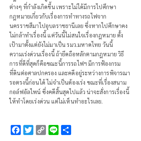
ต่างๆ ที่กําลังเกิดขึ้น เพราะไม่ได้มีการไปศึกษา
กฎหมายเกี่ยวกับเรื่องการทําทางรถไฟจาก
นครราชสีมาไปอุบลราชธานีเลย ซึ่งหากไปศึกษาคง
ไม่กล้าทําเรื่องนี้ แต่วันนี้ไม่สนใจเรื่องกฎหมาย ตั้ง
เป้ามาตั้งแต่ยังไม่มาเป็น รมว.มหาดไทย วันนี้
ความเร่งด่วนเรื่องนี้ ถ้ายึดถือหลักตามกฎหมาย วิธี
การที่ดีที่สุดก็คือขณะนี้การรถไฟฯ มีการฟ้องกรม
ที่ดินต่อศาลปกครอง และคดีอยู่ระหว่างการพิจารณา
รอตรงนี้ก่อนได้ ไม่จําเป็นต้องเร่ง ขณะที่เรื่องสนาม
กอล์ฟอัลไพน์ ซึ่งคดีสิ้นสุดไปแล้ว น่าจะสั่งการเรื่องนี้
ให้ทําโดยเร่งด่วน แต่ไม่เห็นทําอะไรเลย.
F
T
C
Li
S
ac
wi
o
n
h