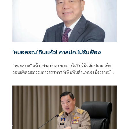
‘หมอสรณ’กินแห้ว! ศาลปค.ไม่รับฟ้อง
“หมอสรณ” แห้ว! ศาลปกครองกลางไม่รับวินิจฉัย ปมขอเพิก
ถอนมติคณะกรรมการสรรหาฯ ที่ฟันพ้นตำแหน่ง เนื่องจากมี
ลักษณะต้องห้ามและขาดคุณสมบัติมาตั้งแต่ต้น