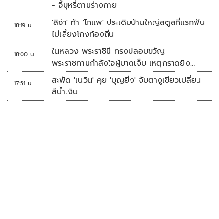
- จี้บุหรี่ตามร่างกาย
'ลิซ่า' ท้า 'โกแพ' ประเดิมบ้านใหญ่สตูลที่แรกฟัน
18:19 น.
ไม่เลี้ยงโกงท้องถิ่น
ในหลวง พระราชินี ทรงปลอบขวัญ
18:00 น.
พระราชทานกำลังใจผู้บาดเจ็บ เหตุกราดยิง
รร.เทพศิรินทร์นนทบุรี
สะพัด 'เนวิน' คุย 'บุญยิ่ง' จับตางูเขียวเปลี่ยน
17:51 น.
สีน้ำเงิน