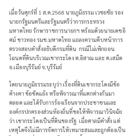
เมื่อวันศุกร์ที่ 1 ส.ค.2568 นาย​ภูมิธรรม​ เวชย​ชัย​ รอง
นายกรัฐมนตรีและรัฐมนตรีว่าการกระทรวง
มหาดไทย รักษา​ราช​การนายก​ฯ พร้อมด้วยนายเดชอิ​
ศ​ม์​ ขาว​ทอง​ รมช.มหาดไทย​ แถลงความคืบหน้าการ
ตรวจสอบคำสั่งอธิบดีกรมที่ดิน กรณีไม่เพิกถอน
โฉนดที่ดินบริเวณเขากระโดง​ ต.อิสาณ และ ต.เสม็ด​
อ.เมืองบุรีรัมย์​ จ.บุรีรัมย์​
โดยนาย​ภูมิธรรมระบุว่า​ เรื่องที่ดินเขากระโดงมีข้อ
ค้างคา​ ข้อขัดแย้ง​ หรือพิจารณาที่แตกต่างกันมา
ตลอด และได้รับการร้องเรียนจากประชาชนและ
องค์กรปกครองส่วนท้องถิ่นที่ขอให้พิจารณาวินิจฉัย
ว่า เขากระโดงเป็นที่ดินของรัฐ เมื่อศาลมีคำสั่ง แต่
เหตุใดจึงไม่มีการจัดการให้เหมาะสมและถูกต้องเป็น