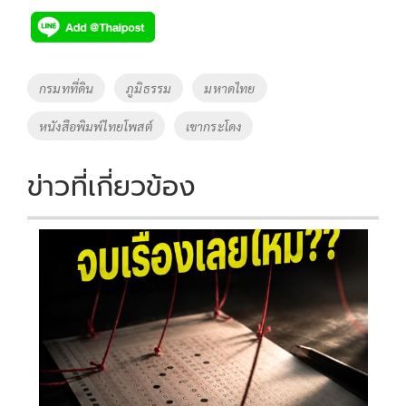
e
tt
p
e
ar
b
er
y
e
o
Li
Tags
กรมทที่ดิน
ภูมิธรรม
มหาดไทย
o
n
หนังสือพิมพ์ไทยโพสต์
เขากระโดง
k
k
ข่าวที่เกี่ยวข้อง