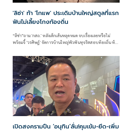
'ลิซ่า' ท้า 'โกแพ' ประเดิมบ้านใหญ่สตูลที่แรก
ฟันไม่เลี้ยงโกงท้องถิ่น
“ลิซ่า”ถาม 'กสถ.' หลังเด็กเส้นหลุดหมด จบเรื่องเลยหรือไม่
พร้อมจี้ 'วรศิษฎ์' จัดการบ้านใหญ่พัวพันทุจริตสอบท้องถิ่น ท้า
เริ่มจากสตูลก่อนเลย
เปิดสงครามปืน ‘อนุทิน’ลั่น!คุมเข้ม-ยึด-เพิ่ม