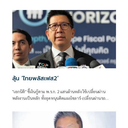
สอบแข่งขันโดยสุจริต และเป็นการฟื้นฟูความเชื่อมั่นของ
ประชาชนต่อระบบการสอบเข้ารับราชการทุกระดับ
ลุ้น ‘ไทยพลัสเฟส2’
"เอกนิติ" ชี้เงินกู้ตาม พ.ร.ก. 2 แสนล้านหลัง ใช้เปลี่ยนผ่าน
พลังงานเป็นหลัก ทั้งอุดหนุนติดแผงโซลาร์-เปลี่ยนผ่านรถ
โดยสารเป็น EV ส่วนเงินกู้ 2 แสนล้านแรกเหลือ 4 หมื่นล้าน
พร้อมให้ใช้กับไทยเที่ยวไทยพลัส ส่วนไทยช่วยไทยพลัส เฟส 2
รอประเมินความเหมาะสม นายกฯ เผยจะพยายาม