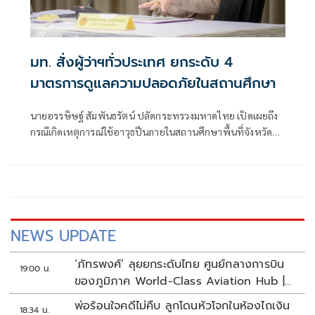
มท. สั่งผู้ว่าฯทั่วประเทศ ยกระดับ 4
มาตรการดูแลความปลอดภัยในสถานศึกษา
นายอรรษิษฐ์ สัมพันธรัตน์ ปลัดกระทรวงมหาดไทย เปิดเผยถึง
กรณีเกิดเหตุการณ์ใช้อาวุธปืนภายในสถานศึกษาพื้นที่จังหวัด
นนทบุรี ส่งผลให้มีผู้เสียชีวิตและได้รับบาดเจ็บจำนวนมาก ซึ่ง
นายอนุทิน ชาญวีรกูล นายกรัฐมนตรีและรมว.มหาดไทย ได้สั่ง
การยกระดับมาตรการรักษาความปลอดภัยและควบคุมอาวุธปืน
เพื่อป้องกันมิให้เกิดเหตุการณ์ในลักษณะดังกล่าวขึ้นอีก
NEWS UPDATE
‘ภัทรพงศ์’ ลุยยกระดับไทย ศูนย์กลางการบิน
19:00 น.
ของภูมิภาค World-Class Aviation Hub |
ห้องข่าวไทยโพสต์สุดสัปดาห์
พ่อร้อนใจคดีไม่คืบ ลูกโดนหัวโจกในห้องไถเงิน
18:34 น.