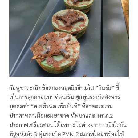
กัมพูชาละเมิดข้อตกลงหยุดยิงอีกแล้ว! “วินธัย” ชี้
เป็นการคุกคามแบบซ่อนเร้น ซุกทุ่นระเบิดสังหาร
บุคคลทำ “ส.อ.ธีรพล เพียขันที” ที่ลาดตระเวน
ปราสาทตาเมือนธมขาขาด ทัพบกและ มทภ.2
ประกาศเตรียมตอบโต้ เพราะไม่ต่างจากการยิงใส่กัน
พิสูจน์แล้ว 3 ทุ่นระเบิด PMN-2 สภาพใหม่พร้อมใช้