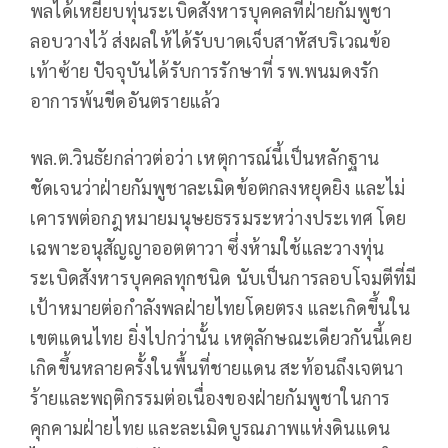
พลได้เหยียบทุ่นระเบิดสังหารบุคคลที่ฝ่ายกัมพูชา
ลอบวางไว้ ส่งผลให้ได้รับบาดเจ็บสาหัสบริเวณข้อ
เท้าซ้าย ปัจจุบันได้รับการรักษาที่ รพ.พนมดงรัก
อาการพ้นขีดอันตรายแล้ว
พล.ต.วินธัยกล่าวต่อว่า เหตุการณ์นี้เป็นหลักฐาน
ชัดเจนว่าฝ่ายกัมพูชาละเมิดข้อตกลงหยุดยิง และไม่
เคารพต่อกฎหมายมนุษยธรรมระหว่างประเทศ โดย
เฉพาะอนุสัญญาออตตาวา ซึ่งห้ามใช้และวางทุ่น
ระเบิดสังหารบุคคลทุกชนิด นับเป็นการลอบโจมตีที่มี
เป้าหมายต่อกำลังพลฝ่ายไทยโดยตรง และเกิดขึ้นใน
เขตแดนไทย ยิ่งไปกว่านั้น เหตุลักษณะเดียวกันนี้เคย
เกิดขึ้นหลายครั้งในพื้นที่ชายแดน สะท้อนถึงเจตนา
ร้ายและพฤติกรรมต่อเนื่องของฝ่ายกัมพูชาในการ
คุกคามฝ่ายไทย และละเมิดบูรณภาพแห่งดินแดน