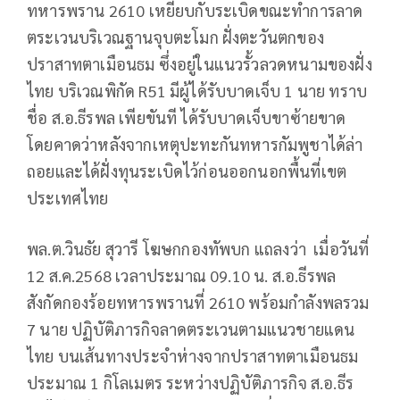
ทหารพราน 2610 เหยียบกับระเบิดขณะทำการลาด
ตระเวนบริเวณฐานจุบตะโมก ฝั่งตะวันตกของ
ปราสาทตาเมือนธม ซึ่งอยู่ในแนวรั้วลวดหนามของฝั่ง
ไทย บริเวณพิกัด R51 มีผู้ได้รับบาดเจ็บ 1 นาย ทราบ
ชื่อ ส.อ.ธีรพล เพียขันที ได้รับบาดเจ็บขาซ้ายขาด
โดยคาดว่าหลังจากเหตุปะทะกันทหารกัมพูชาได้ล่า
ถอยและได้ฝั่งทุนระเบิดไว้ก่อนออกนอกพื้นที่เขต
ประเทศไทย
พล.ต.วินธัย สุวารี โฆษกกองทัพบก แถลงว่า เมื่อวันที่
12 ส.ค.2568 เวลาประมาณ 09.10 น. ส.อ.ธีรพล
สังกัดกองร้อยทหารพรานที่ 2610 พร้อมกำลังพลรวม
7 นาย ปฏิบัติภารกิจลาดตระเวนตามแนวชายแดน
ไทย บนเส้นทางประจำห่างจากปราสาทตาเมือนธม
ประมาณ 1 กิโลเมตร ระหว่างปฏิบัติภารกิจ ส.อ.ธีร