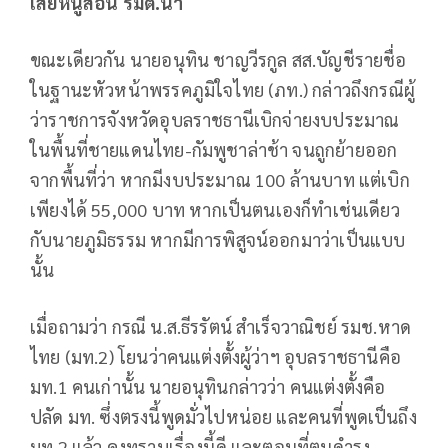
เสี่ยหนูสอน รมต.น้ำ
ขณะเดียวกัน นายอนุทิน ชาญวีรกูล สส.บัญชีรายชื่อ
ในฐานะหัวหน้าพรรคภูมิใจไทย (ภท.) กล่าวถึงกรณีผู้
ว่าราชการจังหวัดอุบลราชธานีเบิกจ่ายงบประมาณ
ในพื้นที่ชายแดนไทย-กัมพูชาล่าช้า จนถูกย้ายออก
จากพื้นที่ว่า หากมีงบประมาณ 100 ล้านบาท แต่เบิก
เพียงได้ 55,000 บาท หากเป็นตนเองก็ทำเช่นเดียว
กับนายภูมิธรรม หากมีการพิสูจน์ออกมาว่าเป็นแบบ
นั้น
เมื่อถามว่า กรณี น.ส.ธีรรัตน์ สำเร็จวาณิชย์ รมช.หาด
ไทย (มท.2) โยนว่าคนแต่งตั้งผู้ว่าฯ อุบลราชธานีคือ
มท.1 คนเก่านั้น นายอนุทินกล่าวว่า คนแต่งตั้งคือ
ปลัด มท. ซึ่งตรงนี้พูดมั่วไปหน่อย และคนที่พูดเป็นถึง
มท.2 แล้ว คงทราบเรื่องนี้ดี และตอนที่ตนดำรง