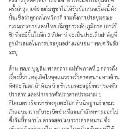
สังหารบุคคลได้มีการนำเข้าหารือในที่ประชุมจีบีซี
ครั้งล่าสุด แต่ฝ่ายกัมพูชาไม่ได้รับข้อเสนอเรื่องนี้ ดัง
นั้นเชื่อว่าทุกกลไกทวิภาคี รวมทั้งการประชุมคณะ
กรรมการชายแดนไทย-กัมพูชาระดับภูมิภาค (อาร์บี
ซี) ที่จะมีขึ้นในอีก 2 สัปดาห์ จะเป็นประเด็นสำคัญที่
ถูกนำเสนอในการประชุมอย่างแน่นอน” พล.ต.วินธัย
ระบุ
ด้าน พล.ท.บุญสิน พาดกลาง แม่ทัพภาคที่ 2 กล่าวถึง
เรื่องนี้ว่า เหตุเกิดในจุดแนววางรั้วลวดหนามทางด้าน
ทิศตะวันตก ถ้าหันหน้าเข้าเขมรจะอยู่ฝั่งขวาของตัว
ปราสาท และห่างจากตัวปราสาทประมาณ 1
กิโลเมตร เรียกว่าช่องจุบตะโมก สันนิษฐานว่าเขมร
ลักลอบมาวางกับระเบิดช่วงที่ถอนกำลังทหารออกไป
ซึ่งวันนี้ทหารไปตรวจสอบแนววางลวดหนาม ซึ่ง
บริเวณดังกล่าวอยู่ในเขตแดนไทยเป็นเส้นทางที่ใช้