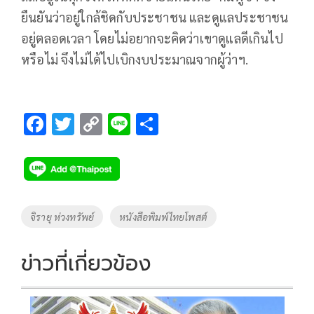
ยืนยันว่าอยู่ใกล้ชิดกับประชาชน และดูแลประชาชน
อยู่ตลอดเวลา โดยไม่อยากจะคิดว่าเขาดูแลดีเกินไป
หรือไม่ จึงไม่ได้ไปเบิกงบประมาณจากผู้ว่าฯ.
F
T
C
Li
S
ac
wi
o
n
h
e
tt
p
e
ar
b
er
y
e
o
Li
Tags
จิรายุ ห่วงทรัพย์
หนังสือพิมพ์ไทยโพสต์
o
n
k
k
ข่าวที่เกี่ยวข้อง