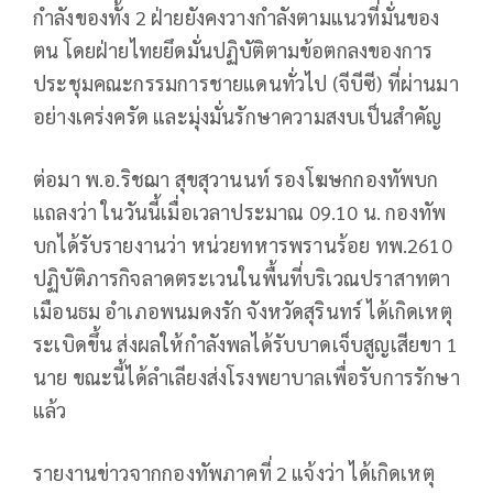
กำลังของทั้ง 2 ฝ่ายยังคงวางกำลังตามแนวที่มั่นของ
ตน โดยฝ่ายไทยยึดมั่นปฏิบัติตามข้อตกลงของการ
ประชุมคณะกรรมการชายแดนทั่วไป (จีบีซี) ที่ผ่านมา
อย่างเคร่งครัด และมุ่งมั่นรักษาความสงบเป็นสำคัญ
ต่อมา พ.อ.ริชฌา สุขสุวานนท์ รองโฆษกกองทัพบก
แถลงว่า ในวันนี้เมื่อเวลาประมาณ 09.10 น. กองทัพ
บกได้รับรายงานว่า หน่วยทหารพรานร้อย ทพ.2610
ปฏิบัติภารกิจลาดตระเวนในพื้นที่บริเวณปราสาทตา
เมือนธม อำเภอพนมดงรัก จังหวัดสุรินทร์ ได้เกิดเหตุ
ระเบิดขึ้น ส่งผลให้กำลังพลได้รับบาดเจ็บสูญเสียขา 1
นาย ขณะนี้ได้ลำเลียงส่งโรงพยาบาลเพื่อรับการรักษา
แล้ว
รายงานข่าวจากกองทัพภาคที่ 2 แจ้งว่า ได้เกิดเหตุ