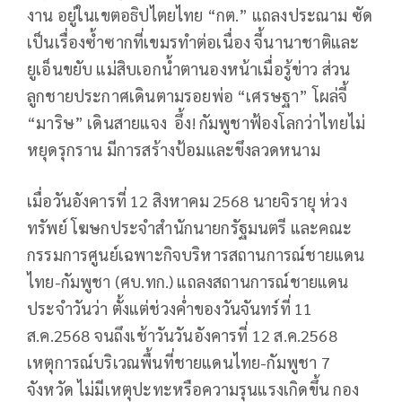
งาน อยู่ในเขตอธิปไตยไทย “กต.” แถลงประณาม ซัด
เป็นเรื่องซ้ำซากที่เขมรทำต่อเนื่อง จี้นานาชาติและ
ยูเอ็นขยับ แม่สิบเอกน้ำตานองหน้าเมื่อรู้ข่าว ส่วน
ลูกชายประกาศเดินตามรอยพ่อ “เศรษฐา” โผล่จี้
“มาริษ” เดินสายแจง อึ้ง! กัมพูชาฟ้องโลกว่าไทยไม่
หยุดรุกราน มีการสร้างป้อมและขึงลวดหนาม
เมื่อวันอังคารที่ 12 สิงหาคม 2568 นายจิรายุ ห่วง
ทรัพย์ โฆษกประจำสำนักนายกรัฐมนตรี และคณะ
กรรมการศูนย์เฉพาะกิจบริหารสถานการณ์ชายแดน
ไทย-กัมพูชา (ศบ.ทก.) แถลงสถานการณ์ชายแดน
ประจำวันว่า ตั้งแต่ช่วงค่ำของวันจันทร์ที่ 11
ส.ค.2568 จนถึงเช้าวันวันอังคารที่ 12 ส.ค.2568
เหตุการณ์บริเวณพื้นที่ชายแดนไทย-กัมพูชา 7
จังหวัด ไม่มีเหตุปะทะหรือความรุนแรงเกิดขึ้น กอง