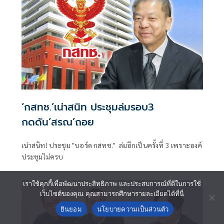
‘กสทช.’เน่าสนิท ประชุมล่มรอบ3
กดดัน‘สรณ’ถอย
เน่าสนิท! ประชุม "บอร์ด กสทช." ล่มอีกเป็นครั้งที่ 3 เพราะองค์
ประชุมไม่ครบ
เราใช้คุกกี้เพื่อพัฒนาประสิทธิภาพ และประสบการณ์ที่ดีในการใช้
เว็บไซต์ของคุณ คุณสามารถศึกษารายละเอียดได้ที่นี่
ยินยอม
นโยบายความเป็นส่วนตัว