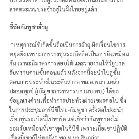
ลาดตระเวนประจำอยู่ในฝั่งไทยอยู่แล้ว
ชี้ชัดกัมพูชายั่วยุ
“เหตุการณ์ที่เกิดขึ้นถือเป็นการยั่วยุ ผิดเงื่อนไขการ
หยุดยิง เพราะการวางทุ่นระเบิดถือเป็นการยิงเหมือน
กัน เราจะมีมาตรการตอบโต้ และรายงานให้รัฐบาล
รับทราบตามขั้นตอนแล้ว หลังจากนี้จะนำไปสู่ขั้น
ตอนการประท้วงในระดับสากล พล.อ.พนา แคล้ว
ปลอดทุกข์ ผู้บัญชาการทหารบก (ผบ.ทบ.) ได้ขอ
ข้อมูลเร่งด่วนเพื่อทำการประท้วงฝ่ายเขมรต่อไป ซึ่ง
ในการประชุมอาร์บีซีไทย-กัมพูชา ครั้งต่อไปจะนำ
เรื่องทุ่นระเบิดนี้ไปหารือ แต่เชื่อว่ากัมพูชาคงไม่
ยอมรับเหมือนที่เขาพูดในจีบีซี เพราะเมื่อเขาปฏิบัติ
เรื่องนี้เขาก็ไม่พูดถึง” พล.ท.บุญสินกล่าว