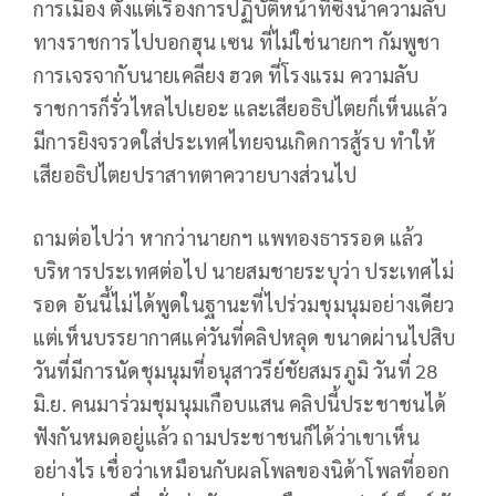
การเมือง ตั้งแต่เรื่องการปฏิบัติหน้าที่ซึ่งนำความลับ
ทางราชการไปบอกฮุน เซน ที่ไม่ใช่นายกฯ กัมพูชา
การเจรจากับนายเคลียง ฮวด ที่โรงแรม ความลับ
ราชการก็รั่วไหลไปเยอะ และเสียอธิปไตยก็เห็นแล้ว
มีการยิงจรวดใส่ประเทศไทยจนเกิดการสู้รบ ทำให้
เสียอธิปไตยปราสาทตาควายบางส่วนไป
ถามต่อไปว่า หากว่านายกฯ แพทองธารรอด แล้ว
บริหารประเทศต่อไป นายสมชายระบุว่า ประเทศไม่
รอด อันนี้ไม่ได้พูดในฐานะที่ไปร่วมชุมนุมอย่างเดียว
แต่เห็นบรรยากาศแค่วันที่คลิปหลุด ขนาดผ่านไปสิบ
วันที่มีการนัดชุมนุมที่อนุสาวรีย์ชัยสมรภูมิ วันที่ 28
มิ.ย. คนมาร่วมชุมนุมเกือบแสน คลิปนี้ประชาชนได้
ฟังกันหมดอยู่แล้ว ถามประชาชนก็ได้ว่าเขาเห็น
อย่างไร เชื่อว่าเหมือนกับผลโพลของนิด้าโพลที่ออก