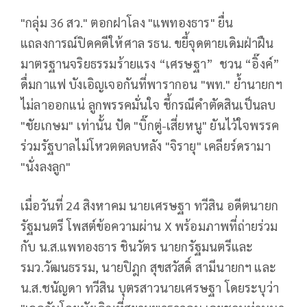
"กลุ่ม 36 สว." ตอกฝาโลง "แพทองธาร" ยื่น
แถลงการณ์ปิดคดีให้ศาล รธน. ขยี้จุดตายเดิมฝ่าฝืน
มาตรฐานจริยธรรมร้ายแรง “เศรษฐา” ชวน “อิ๊งค์”
ดื่มกาแฟ บังเอิญเจอกันที่พารากอน "พท." ย้ำนายกฯ
ไม่ลาออกแน่ ลูกพรรคมั่นใจ ชี้กรณีคำตัดสินเป็นลบ
"ชัยเกษม" เท่านั้น ปัด "บิ๊กตู่-เสี่ยหนู" ยันไว้ใจพรรค
ร่วมรัฐบาลไม่โหวตตลบหลัง "จิรายุ" เคลียร์ดรามา
"นั่งลงลูก"
เมื่อวันที่ 24 สิงหาคม นายเศรษฐา ทวีสิน อดีตนายก
รัฐมนตรี โพสต์ข้อความผ่าน X พร้อมภาพที่ถ่ายร่วม
กับ น.ส.แพทองธาร ชินวัตร นายกรัฐมนตรีและ
รมว.วัฒนธรรม, นายปิฎก สุขสวัสดิ์ สามีนายกฯ และ
น.ส.ชนัญดา ทวีสิน บุตรสาวนายเศรษฐา โดยระบุว่า