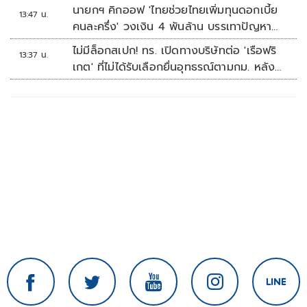
หัวหิน
นายกฯ คิกออฟ 'ไทยช่วยไทยเพิ่มทุนดอกเบี้ย
13:47 น.
คนละครึ่ง' วงเงิน 4 พันล้าน บรรเทาปัญหา
ปากท้อง
ไม่มีล็อกสเปก! ทร. เปิดทางบริษัทต่อ 'เรือฟริ
13:37 น.
เกต' ที่ไม่ได้รับเลือกยื่นอุทธรณ์ตามกม. หลัง
เซ็นอนุมัติเรียบร้อย