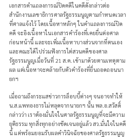
เอกสารคำแถลงการณ์ปิดคดีในคดีดังกล่าวต่อ
สำนักงานเลขาธิการศาลรัฐธรรมนูญตามกำหนดเวลา
ที่ศาลแจ้งไว้ โดยเนื้อหาหลักๆ ในคำแถลงการณ์ปิด
คดี จะอิงเนื้อหาในเอกสารคำร้องที่เคยยื่นต่อศาล
ก่อนหน้านี้ และจะเพิ่มเนื้อหาบางส่วนจากที่ตนเอง
และคณะได้ไปร่วมฟังการไต่สวนคดีของศาล
รัฐธรรมนูญเมื่อวันที่ 21 ส.ค. เข้ามาด้วยตามเหตุตาม
ผล แต่เนื้อหาจะคล้ายกับตัวคำร้องที่ยื่นถอดถอนนา
ยกฯ
เมื่อถามถึงกระแสข่าวการล็อบบี้ต่างๆ จนอาจทำให้
น.ส.แพทองธารไม่หลุดจากนายกฯ นั้น พล.อ.สวัสดิ์
กล่าวว่า เราต้องมั่นใจในศาลรัฐธรรมนูญที่จะมีความ
ยุติธรรม ทุกสิ่งทุกอย่างชัดเจนอยู่แล้ว สว.มั่นใจในคดี
นี้ แต่พร้อมยอมรับผลคำวินิจฉัยของศาลรัฐธรรมนูญ