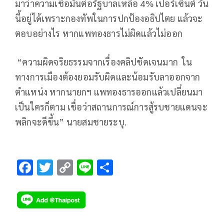
มาว่าความเชื่อมั่นต่อรัฐบาลเหลือ 4% เปอร์เซ็นต์ วัน
นี้อยู่ได้เพราะกองทัพในการปกป้องอธิปไตย แล้วจะ
ตอบอย่างไร หากแพทองธารไม่ผิดแล้วไม่ออก
“ความผิดจริยธรรมจากเรื่องคลิปชัดเจนมาก ใน
ทางการเมืองต้องยอมรับผิดและน้อมรับลาออกจาก
ตำแหน่ง หากนายกฯ แพทองธารออกแล้วเปลี่ยนมา
เป็นใครก็ตาม เชื่อว่าสถานการณ์การสู้รบชายแดนจะ
พลิกจะดีขึ้น” นายสมชายระบุ.
F
T
C
Li
S
ac
wi
o
n
h
e
tt
p
e
ar
b
er
y
e