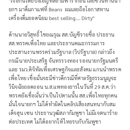
"เจอกันโดยบังเอิญที่สยามพารากอน เลยชวนท่านนา
ยกฯ มาดื่มกาแฟที่ Beans ผมเลยถือโอกาสทาน
เครื่องดื่มยอดนิยม best selling…. Dirty"
ด้านนายวิสุทธิ์ ไชยณรุณ สส.บัญชีรายชื่อ ประธาน
สส.พรรคเพื่อไทย และประธานคณะกรรมการ
ประสานงานพรรคร่วมรัฐบาล (วิปรัฐบาล) กล่าวถึง
กรณีนายประเสริฐ จันทรรวงทอง รองนายกรัฐมนตรี
และ รมว.ดิจิทัลเพื่อเศรษฐกิจและสังคม แกนนำพรรค
เพื่อไทย เชื่อมั่นจะมีข่าวดีกรณีที่ศาลรัฐธรรมนูญจะ
วินิจฉัยถอดถอน น.ส.แพทองธารในวันที่ 29 ส.ค.ว่า
พรรคยังเชื่อมั่นว่าเป็นไปตามนั้น สส.เพื่อไทยทุกคน
มั่นใจนายกฯ ไม่ได้ทำผิดในคลิปเสียงสนทนากับสม
เด็จฮุน เซน ประธานวุฒิสภากัมพูชา ไม่มีเจตนาร้าย
ต่อประเทศ ไม่ได้อยากให้ไทยรบกับกัมพูชา