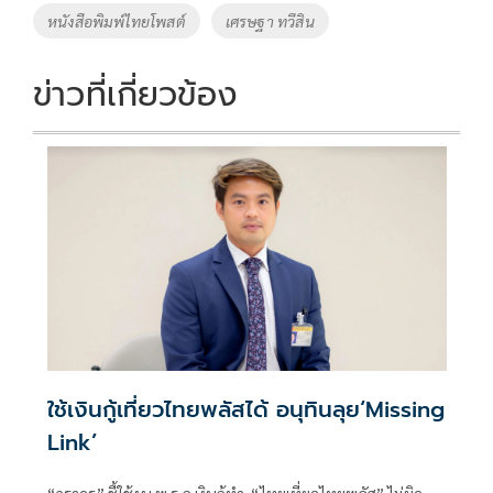
o
Li
Tags
หนังสือพิมพ์ไทยโพสต์
เศรษฐา ทวีสิน
o
n
k
k
ข่าวที่เกี่ยวข้อง
ใช้เงินกู้เที่ยวไทยพลัสได้ อนุทินลุย‘Missing
Link’