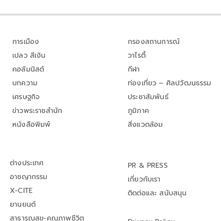
การเมือง
กรองสถานการณ์
เปลว สีเงิน
วาไรตี้
คอลัมนิสต์
กีฬา
บทความ
ท่องเที่ยว – ศิลปวัฒนธรรม
เศรษฐกิจ
ประชาสัมพันธ์
ข่าวพระราชสำนัก
ภูมิภาค
หนังสือพิมพ์
สิ่งแวดล้อม
ต่างประเทศ
PR & PRESS
อาชญากรรม
เกี่ยวกับเรา
X-CITE
ติดต่อและ สนับสนุน
ยานยนต์
สาธารณสุข-คุณภาพชีวิต