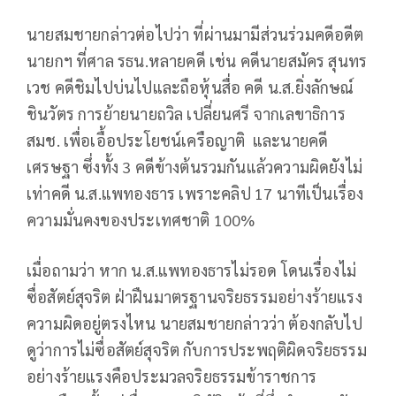
นายสมชายกล่าวต่อไปว่า ที่ผ่านมามีส่วนร่วมคดีอดีต
นายกฯ ที่ศาล รธน.หลายคดี เช่น คดีนายสมัคร สุนทร
เวช คดีชิมไปบ่นไปและถือหุ้นสื่อ คดี น.ส.ยิ่งลักษณ์
ชินวัตร การย้ายนายถวิล เปลี่ยนศรี จากเลขาธิการ
สมช. เพื่อเอื้อประโยชน์เครือญาติ และนายคดี
เศรษฐา ซึ่งทั้ง 3 คดีข้างต้นรวมกันแล้วความผิดยังไม่
เท่าคดี น.ส.แพทองธาร เพราะคลิป 17 นาทีเป็นเรื่อง
ความมั่นคงของประเทศชาติ 100%
เมื่อถามว่า หาก น.ส.แพทองธารไม่รอด โดนเรื่องไม่
ซื่อสัตย์สุจริต ฝ่าฝืนมาตรฐานจริยธรรมอย่างร้ายแรง
ความผิดอยู่ตรงไหน นายสมชายกล่าวว่า ต้องกลับไป
ดูว่าการไม่ซื่อสัตย์สุจริต กับการประพฤติผิดจริยธรรม
อย่างร้ายแรงคือประมวลจริยธรรมข้าราชการ