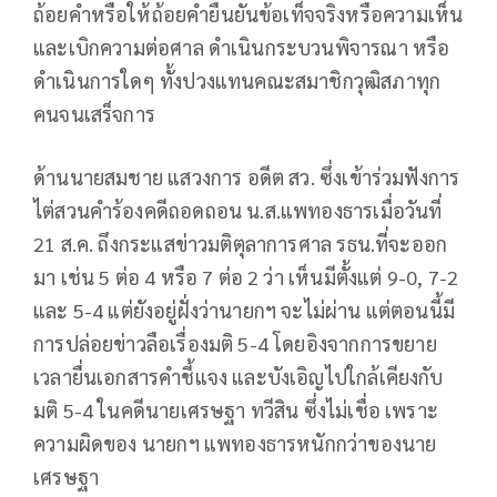
ถ้อยคำหรือให้ถ้อยคำยืนยันข้อเท็จจริงหรือความเห็น
และเบิกความต่อศาล ดำเนินกระบวนพิจารณา หรือ
ดำเนินการใดๆ ทั้งปวงแทนคณะสมาชิกวุฒิสภาทุก
คนจนเสร็จการ
ด้านนายสมชาย แสวงการ อดีต สว. ซึ่งเข้าร่วมฟังการ
ไต่สวนคำร้องคดีถอดถอน น.ส.แพทองธารเมื่อวันที่
21 ส.ค. ถึงกระแสข่าวมติตุลาการศาล รธน.ที่จะออก
มา เช่น 5 ต่อ 4 หรือ 7 ต่อ 2 ว่า เห็นมีตั้งแต่ 9-0, 7-2
และ 5-4 แต่ยังอยู่ฝั่งว่านายกฯ จะไม่ผ่าน แต่ตอนนี้มี
การปล่อยข่าวลือเรื่องมติ 5-4 โดยอิงจากการขยาย
เวลายื่นเอกสารคำชี้แจง และบังเอิญไปใกล้เคียงกับ
มติ 5-4 ในคดีนายเศรษฐา ทวีสิน ซึ่งไม่เชื่อ เพราะ
ความผิดของ นายกฯ แพทองธารหนักกว่าของนาย
เศรษฐา