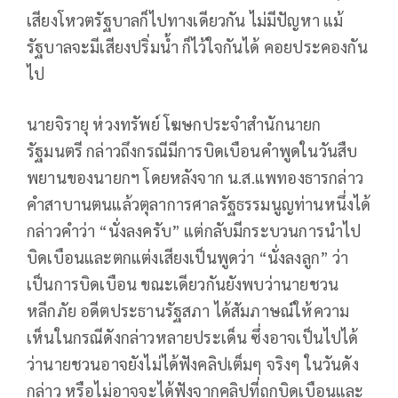
เสียงโหวตรัฐบาลก็ไปทางเดียวกัน ไม่มีปัญหา แม้
รัฐบาลจะมีเสียงปริ่มน้ำ ก็ไว้ใจกันได้ คอยประคองกัน
ไป
นายจิรายุ ห่วงทรัพย์ โฆษกประจำสำนักนายก
รัฐมนตรี กล่าวถึงกรณีมีการบิดเบือนคำพูดในวันสืบ
พยานของนายกฯ โดยหลังจาก น.ส.แพทองธารกล่าว
คำสาบานตนแล้วตุลาการศาลรัฐธรรมนูญท่านหนึ่งได้
กล่าวคำว่า “นั่งลงครับ” แต่กลับมีกระบวนการนำไป
บิดเบือนและตกแต่งเสียงเป็นพูดว่า “นั่งลงลูก” ว่า
เป็นการบิดเบือน ขณะเดียวกันยังพบว่านายชวน
หลีกภัย อดีตประธานรัฐสภา ได้สัมภาษณ์ให้ความ
เห็นในกรณีดังกล่าวหลายประเด็น ซึ่งอาจเป็นไปได้
ว่านายชวนอาจยังไม่ได้ฟังคลิปเต็มๆ จริงๆ ในวันดัง
กล่าว หรือไม่อาจจะได้ฟังจากคลิปที่ถูกบิดเบือนและ