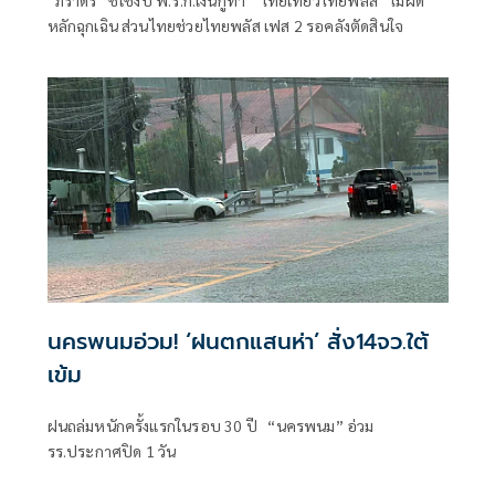
“ภราดร” ชี้ใช้งบ พ.ร.ก.เงินกู้ทำ “ไทยเที่ยวไทยพลัส” ไม่ผิด
หลักฉุกเฉิน ส่วนไทยช่วยไทยพลัส เฟส 2 รอคลังตัดสินใจ
นครพนมอ่วม! ‘ฝนตกแสนห่า’ สั่ง14จว.ใต้
เข้ม
ฝนถล่มหนักครั้งแรกในรอบ 30 ปี “นครพนม” อ่วม
รร.ประกาศปิด 1 วัน