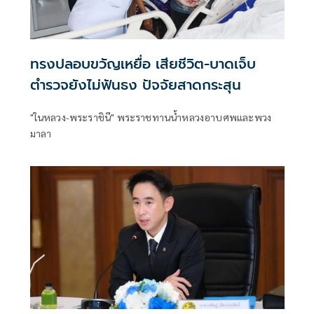
ทรงปลอบขวัญเหยื่อ เสียชีวิต-บาดเจ็บ
ตำรวจยังไม่ฟันธง ปัจจัยสาดกระสุน
"ในหลวง-พระราชินี" พระราชทานน้ำหลวงอาบศพและพวง
มาลา