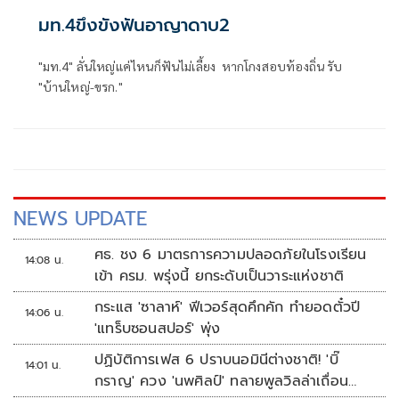
มท.4ขึงขังฟันอาญาดาบ2
"มท.4" ลั่นใหญ่แค่ไหนก็ฟันไม่เลี้ยง หากโกงสอบท้องถิ่น รับ
"บ้านใหญ่-ขรก."
NEWS UPDATE
ศธ. ชง 6 มาตรการความปลอดภัยในโรงเรียน
14:08 น.
เข้า ครม. พรุ่งนี้ ยกระดับเป็นวาระแห่งชาติ
กระแส 'ซาลาห์' ฟีเวอร์สุดคึกคัก ทำยอดตั๋วปี
14:06 น.
'แทร็บซอนสปอร์' พุ่ง
ปฏิบัติการเฟส 6 ปราบนอมินีต่างชาติ! 'บิ๊
14:01 น.
กราญ' ควง 'นพศิลป์' ทลายพูลวิลล่าเถื่อน