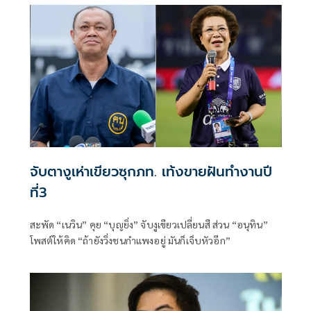
จับตางูเห่าเขียวซุกภท. เท้งขายฝันทำงานปี
ที่3
สะพัด “เนวิน” คุย “บุญยิ่ง” จับงูเขียวเปลี่ยนสี ส่วน “อนุทิน”
โพสต์ให้คิด “ถ้ายังวิ่งชนกำแพงอยู่ มันก็เจ็บหัวอีก”