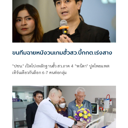
ขนทีมฉายหนังวนเกมฮั้วสว.บี้กกต.เร่งสาง
"ปชน." เปิดโปงหลักฐานฮั้ว สว.ภาค 4 "พนิดา" ปูดโพยแพต
เทิร์นเดียวกันล็อก 6-7 คนต่อกลุ่ม