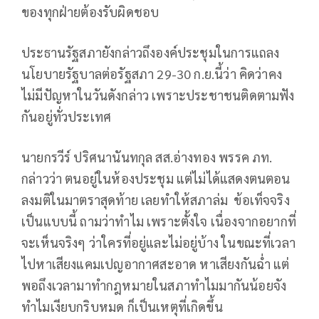
ของทุกฝ่ายต้องรับผิดชอบ
ประธานรัฐสภายังกล่าวถึงองค์ประชุมในการแถลง
นโยบายรัฐบาลต่อรัฐสภา 29-30 ก.ย.นี้ว่า คิดว่าคง
ไม่มีปัญหาในวันดังกล่าว เพราะประชาชนติดตามฟัง
กันอยู่ทั่วประเทศ
นายกรวีร์ ปริศนานันทกุล สส.อ่างทอง พรรค ภท.
กล่าวว่า ตนอยู่ในห้องประชุม แต่ไม่ได้แสดงตนตอน
ลงมติในมาตราสุดท้าย เลยทำให้สภาล่ม ข้อเท็จจริง
เป็นแบบนี้ ถามว่าทำไม เพราะตั้งใจ เนื่องจากอยากที่
จะเห็นจริงๆ ว่าใครที่อยู่และไม่อยู่บ้าง ในขณะที่เวลา
ไปหาเสียงแคมเปญอากาศสะอาด หาเสียงกันฉ่ำ แต่
พอถึงเวลามาทำกฎหมายในสภาทำไมมากันน้อยจัง
ทำไมเงียบกริบหมด ก็เป็นเหตุที่เกิดขึ้น