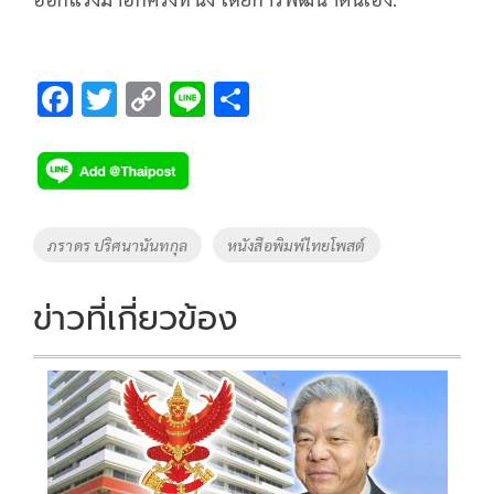
F
T
C
Li
S
ac
wi
o
n
h
e
tt
p
e
ar
b
er
y
e
o
Li
Tags
ภราดร ปริศนานันทกุล
หนังสือพิมพ์ไทยโพสต์
o
n
k
k
ข่าวที่เกี่ยวข้อง