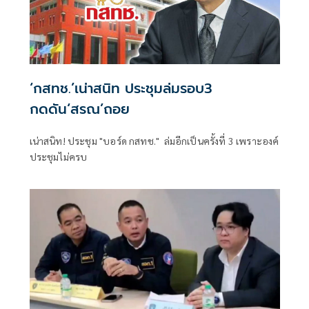
‘กสทช.’เน่าสนิท ประชุมล่มรอบ3
กดดัน‘สรณ’ถอย
เน่าสนิท! ประชุม "บอร์ด กสทช." ล่มอีกเป็นครั้งที่ 3 เพราะองค์
ประชุมไม่ครบ