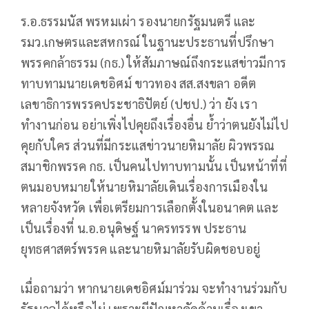
ร.อ.ธรรมนัส พรหมเผ่า รองนายกรัฐมนตรี และ
รมว.เกษตรและสหกรณ์ ในฐานะประธานที่ปรึกษา
พรรคกล้าธรรม (กธ.) ให้สัมภาษณ์ถึงกระแสข่าวมีการ
ทาบทามนายเดชอิศม์ ขาวทอง สส.สงขลา อดีต
เลขาธิการพรรคประชาธิปัตย์ (ปชป.) ว่า ยัง เรา
ทำงานก่อน อย่าเพิ่งไปคุยถึงเรื่องอื่น ย้ำว่าตนยังไม่ไป
คุยกับใคร ส่วนที่มีกระแสข่าวนายหิมาลัย ผิวพรรณ
สมาชิกพรรค กธ. เป็นคนไปทาบทามนั้น เป็นหน้าที่ที่
ตนมอบหมายให้นายหิมาลัยเดินเรื่องการเมืองใน
หลายจังหวัด เพื่อเตรียมการเลือกตั้งในอนาคต และ
เป็นเรื่องที่ น.อ.อนุดิษฐ์ นาครทรรพ ประธาน
ยุทธศาสตร์พรรค และนายหิมาลัยรับผิดชอบอยู่
เมื่อถามว่า หากนายเดชอิศม์มาร่วม จะทำงานร่วมกับ
รัฐบาลได้หรือไม่ เพราะมีปัญหาคัดค้านเรื่องเขา