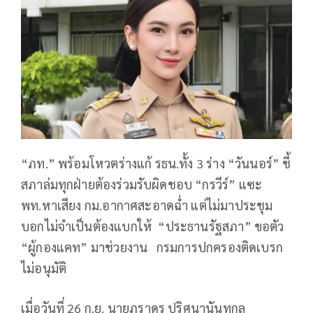
“ภท.” พร้อมโหวตร่างแก้ รธน.ทั้ง 3 ร่าง “วันนอร์” ชี้
สภาล่มทุกฝ่ายต้องร่วมรับผิดชอบ “กรวีร์” แซะ
พท.หาเสียง กม.อากาศสะอาดฉ่ำ แต่ไม่มาประชุม
บอกไม่จำเป็นต้องแบกให้ “ประธานรัฐสภา” ขอตัว
“ผู้กองแคท” มาช่วยงาน กรมการปกครองติดเบรก
ไม่อนุมัติ
เมื่อวันที่ 26 ก.ย. นายภราดร ปริศนานันทกุล