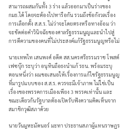
สามารถผสมกันทั้ง 3 ร่าง แล้วออกมาเป็นร่างของ
กมธ.ได้ โดยจะต้องไปหารือกัน รวมถึงข้อกังวลเรื่อง
การเลือกตั้ง ส.ส.ร. ไม่ว่าจะโดยตรงหรือทางอ้อม ว่า
จะขัดต่อคำวินิจฉัยของศาลรัฐธรรมนูญและนำไปสู่
การตีความของคนที่ไม่ประสงค์แก้รัฐธรรมนูญหรือไม่
นายเทพไท เสนพงศ์ อดีต สส.นครศรีธรรมราช โพสต์
เฟซบุ๊ก ระบุว่า อนุทินถือธงนำแก้ รธน. พร้อมระบุ
ตอนหนึ่งว่า ผมขอเสนอให้เรื่องการแก้ไขรัฐธรรมนูญ
ที่มารูปแบบของ ส.ส.ร. ควรจะมีเจ้าภาพ ไม่ใช่เป็น
เรื่องของพรรคการเมืองเพียง 3 พรรคเท่านั้น และ
ขณะเดียวกันรัฐบาลต้องเปิดรับฟังความคิดเห็นจาก
สมาชิกวุฒิสภาด้วย
นายวันมูหะมัดนอร์ มะทา ประธานสภาผู้แทนราษฎร