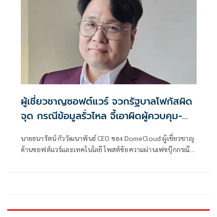
ผู้เชี่ยวชาญซอฟต์แวร์ จวกรัฐบาลโฟกัสผิด
จุด กรณีข้อมูลรั่วไหล จี้เอาผิดผู้ควบคุม-
เจ้าของระบบตามกฎหมาย PDPA
นายธนารัตน์ กัววัฒนาพันธ์ CEO ของ DomeCloud ผู้เชี่ยวชาญ
ด้านซอฟต์แวร์และเทคโนโลยี โพสต์ข้อความผ่านเฟซบุ๊กกรณี
ข้อมูลส่วนบุคคลรั่ว ว่า จากกรณีที่คุณภราดร