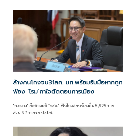
ล้างคนโกงจบ31สค. มท.พร้อมรับมือหากถูก
ฟ้อง ‘โรม’คาใจตัดตอนการเมือง
"ก.กลาง" ยึดตามมติ "กสถ." ฟันโกงสอบท้องถิ่น 5,925 ราย
ส่วน 97 รายรอ ป.ป.ช.