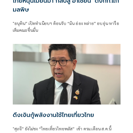
ไทยหนุนเมียนมา กลับสู่‘อาเซียน’ ตั้งกก.แก้
มลพิษ
"อนุทิน” เปิดทำเนียบฯ ต้อนรับ “มิน อ่อง หล่าย” อบอุ่น หารือ
เต็มคณะชื่นมื่น
ดึงเงินกู้พลังงานใช้ไทยเที่ยวไทย
"ศุภจี” ยังไม่ชง “ไทยเที่ยวไทยพลัส” เข้า ครม.เดือน ส.ค.นี้