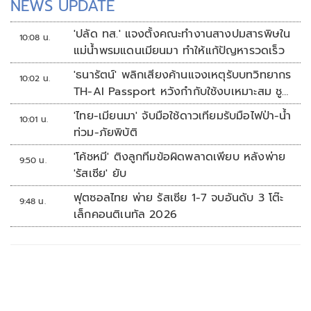
NEWS UPDATE
'ปลัด ทส.' แจงตั้งคณะทำงานสางปมสารพิษใน
10:08 น.
แม่น้ำพรมแดนเมียนมา ทำให้แก้ปัญหารวดเร็ว
'ธนารัตน์' พลิกเสียงค้านแจงเหตุรับบทวิทยากร
10:02 น.
TH-AI Passport หวังกำกับใช้งบเหมาะสม ชู
จุดเด่นคนไทยได้ใช้ AI ระดับโปร ลดเหลื่อมล้ำ
'ไทย-เมียนมา' จับมือใช้ดาวเทียมรับมือไฟป่า-น้ำ
10:01 น.
ทางเทคโนโลยี เซฟงบไปกว่า900ล้าน เชื่อหาก
ท่วม-ภัยพิบัติ
ใช้เต็มที่เอกชนขาดทุนย่อยยับ
'โค้ชหมี' ติงลูกทีมข้อผิดพลาดเพียบ หลังพ่าย
9:50 น.
'รัสเซีย' ยับ
ฟุตซอลไทย พ่าย รัสเซีย 1-7 จบอันดับ 3 โต๊ะ
9:48 น.
เล็กคอนติเนทัล 2026