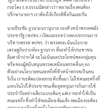
กระโดง ร.อ.ธรรมนัสกล่าวว่า หลายเรื่องตนต้อง
ปรึกษานายกฯ เราต้องให้เกียรติซึ่งกันและกัน
นายธีระชัย ภูวนาถนรานุบาล รองหัวหน้าพรรคพลัง
ประชารัฐ (พปชร.) เปิดเผยระหว่างพบปะกรรมการ
บริหารพรรค พปชร. ว่า พรรคจะเน้นนโยบาย
เศรษฐกิจปากท้อง ฐานราก ที่จะทำให้ประชาชน
ลืมตาอ้าปากได้ จะไม่เน้นผลประโยชน์ของกลุ่มทุน
หรือของผู้สนับสนุนพรรคเหมือนพรรคอื่นๆ ยก
ตัวอย่างนโยบายคนละครึ่งที่หัวหน้าพรรคเป็นคน
ริเริ่ม เราจะดัดแปลงยกระดับขึ้นมา ไม่ใช่คนละครึ่งที่
แจกเงินไปให้ประชาชนเพื่ออุดหนุนการกินการใช้
ประจำวันอย่างเดียวแบบเดิมๆ แต่เราจะทำให้เป็น
คนละครึ่ง ซึ่งทำให้พลเมืองเข้มแข็ง พลเมืองจะต้อง
ออกแรงมาอีกครึ่งหนึ่ง โดยการพัฒนาตนเอง.