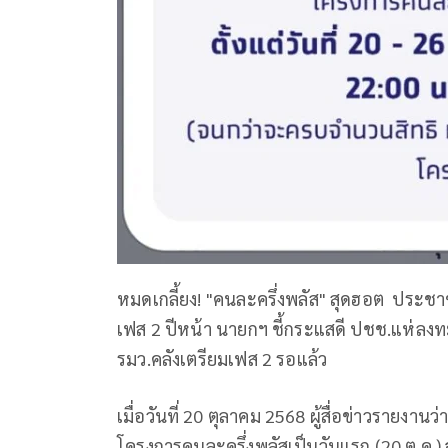
หมดเกลี้ยง! "คนละครึ่งพลัส" สุดฮอต ประชาชนแ
เฟส 2 ปีหน้า นายกฯ ชี้กระแสดี ปชช.แห่ลงทะ
รมว.คลังเตรียมเฟส 2 รอแล้ว
เมื่อวันที่ 20 ตุลาคม 2568 ผู้สื่อข่าวราย
โครงการคนละครึ่งพลัสเป็นวันแรก (20 ต.ค.) จ