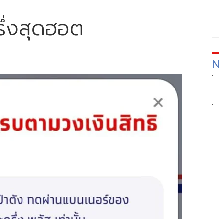
ึ่งสุดฮอต
N