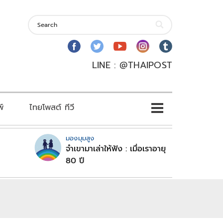
LINE : @THAIPOST
พ์
ไทยโพสต์ ทีวี
มองมุมสูง
จำเขามาเล่าให้ฟัง : เมื่อเราอายุ
80 ปี