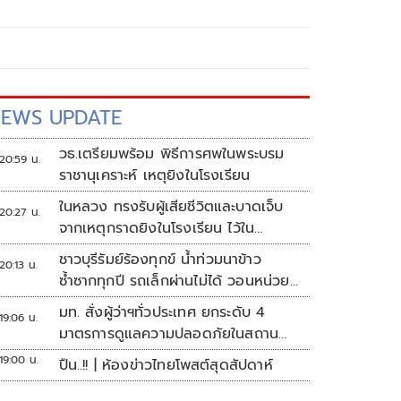
EWS UPDATE
วธ.เตรียมพร้อม พิธีการศพในพระบรม
20:59 น.
ราชานุเคราะห์ เหตุยิงในโรงเรียน
ในหลวง ทรงรับผู้เสียชีวิตและบาดเจ็บ
20:27 น.
จากเหตุกราดยิงในโรงเรียน ไว้ใน
พระบรมราชานุเคราะห์
ชาวบุรีรัมย์ร้องทุกข์ น้ำท่วมนาข้าว
20:13 น.
ซ้ำซากทุกปี รถเล็กผ่านไม่ได้ วอนหน่วย
งานเร่งแก้ไข
มท. สั่งผู้ว่าฯทั่วประเทศ ยกระดับ 4
19:06 น.
มาตรการดูแลความปลอดภัยในสถาน
ศึกษา
19:00 น.
ปืน..!! | ห้องข่าวไทยโพสต์สุดสัปดาห์