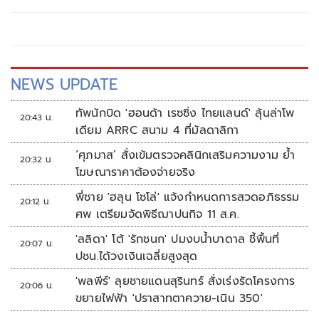
NEWS UPDATE
ทัพนักบิด 'ฮอนด้า เรซซิ่ง ไทยแลนด์' ลุ้นล่าโพ
20:43 น.
เดียม ARRC สนาม 4 ที่มัลดาลิกา
‘ศุภมาส’ สั่งเข้มตรวจคลินิกเสริมความงาม ย้ำ
20:32 น.
โฆษณาราคาต้องจ่ายจริง
พี่ชาย 'ฮลุน โซโล่' แจ้งกำหนดการสวดอภิธรรม
20:12 น.
ศพ เตรียมจัดพิธีฌาปนกิจ 11 ส.ค.
'ลลิดา' โต้ 'รักชนก' ปมงบน้ำบาดาล ชี้พื้นที่
20:07 น.
ปชน.ได้วงเงินเฉลี่ยสูงสุด
'พลพีร์' ลุยชายแดนสุรินทร์ สั่งเร่งรัดโครงการ
20:06 น.
ขยายไฟฟ้า 'ปราสาทตาควาย-เนิน 350'