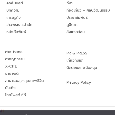
คอลัมนิสต์
กีฬา
บทความ
ท่องเที่ยว – ศิลปวัฒนธรรม
เศรษฐกิจ
ประชาสัมพันธ์
ข่าวพระราชสำนัก
ภูมิภาค
หนังสือพิมพ์
สิ่งแวดล้อม
ต่างประเทศ
PR & PRESS
อาชญากรรม
เกี่ยวกับเรา
X-CITE
ติดต่อและ สนับสนุน
ยานยนต์
สาธารณสุข-คุณภาพชีวิต
Privacy Policy
บันเทิง
ไทยโพสต์ ทีวี