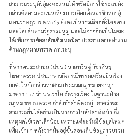
สามารถระบุตัวผู้ลงคะแนนได้ หรือมีการใช้ระบบดัง
กล่าวติดตามคะแนนเสียง การเลือกตั้งสมาชิกสภาผู้
แทนราษฎร พ.ศ.2569 ยังคงเป็นการเลือกตั้งโดยตรง
และโดยลับตามรัฐธรรมนูญ และไม่อาจถือเป็นโมฆะ
ได้เพียงจากข้อสงสัยเชิงเทคนิค" ประธานคณะทำงาน
ด้านกฎหมายพรรค ภท.ระบุ
ที่พรรคประชาชน (ปชน.) นายพริษฐ์ วัชรสินธุ
โฆษกพรรค ปชน. กล่าวถึงกรณีพรรคเตรียมยื่นฟ้อง
กกต. ในข้อกล่าวหาตามประมวลกฎหมายอาญา
มาตรา 157 ว่า นพ.วาโย อัศวรุ่งเรือง ในฐานะฝ่าย
กฎหมายของพรรค กำลังทำคำฟ้องอยู่ คาดว่าจะ
สามารถยื่นได้อย่างเป็นทางการในสัปดาห์หน้า ซึ่ง
เหตุผลใช้เวลาเล็กน้อย เพราะแต่ละวันมีข้อมูลใหม่ๆ
เพิ่มเข้ามา หลังจากนั้นอยู่ขั้นตอนเก็บข้อมูลรวบรวม