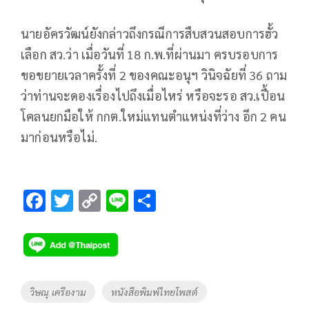
นายอัครวัฒน์ยังกล่าวถึงกรณีการสืบสวนสอบการฮั้ว
เลือก สว.ว่า เมื่อวันที่ 18 ก.พ.ที่ผ่านมา ครบรอบการ
ขอขยายเวลาครั้งที่ 2 ของคณะอนุฯ วินิจฉัยที่ 36 ถาม
ว่าท่านจะดองเรื่องไปถึงเมื่อไหร่ หรือจะรอ สว.เปื้อน
โคลนยกมือให้ กกต.ใหม่แทนตำแหน่งที่ว่าง อีก 2 คน
มาก่อนหรือไม่.
F
T
C
Li
S
ac
wi
o
n
h
e
tt
p
e
ar
b
er
y
e
o
Li
Tags
วิษณุ เครืองาม
หนังสือพิมพ์ไทยโพสต์