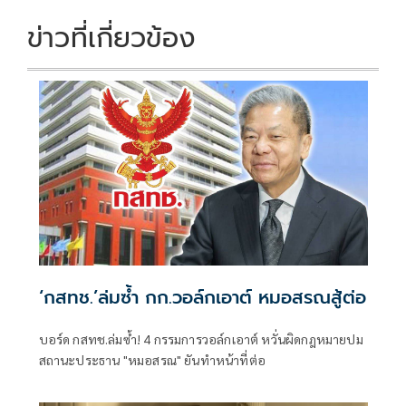
o
n
k
k
ข่าวที่เกี่ยวข้อง
‘กสทช.’ล่มซํ้า กก.วอล์กเอาต์ หมอสรณสู้ต่อ
บอร์ด กสทช.ล่มซ้ำ! 4 กรรมการวอล์กเอาต์ หวั่นผิดกฎหมายปม
สถานะประธาน "หมอสรณ" ยันทำหน้าที่ต่อ