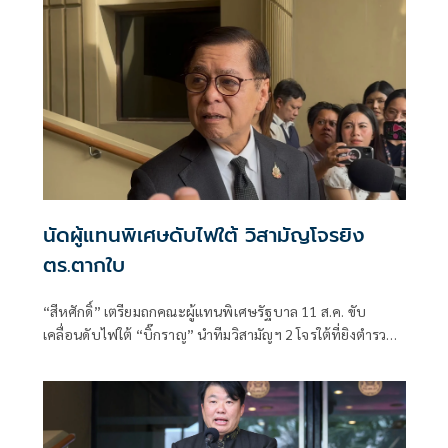
นัดผู้แทนพิเศษดับไฟใต้ วิสามัญโจรยิง
ตร.ตากใบ
“สีหศักดิ์”​ เตรียมถกคณะผู้แทน​พิเศษรัฐบาล​ 11 ส.ค. ขับ
เคลื่อนดับไฟใต้​ “บิ๊กราญ” นำทีมวิสามัญฯ 2 โจรใต้ที่ยิงตำรวจ
ตากใบเสียชีวิต "กอ.รมน." เดือด! สวน “ทวี”