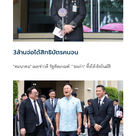
3ล้านจ่อได้สิทธิบัตรคนจน
"คมนาคม" เผยข่าวดี รัฐตัดเกณฑ์ "รถเก่า" ทิ้งให้อัตโนมัติ