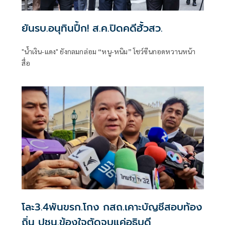
ยันรบ.อนุทินปึ้ก! ส.ค.ปิดคดีฮั้วสว.
"น้ำเงิน-แดง" ยังกลมกล่อม “หนู-หนิม” โชว์ซีนกอดหวานหน้า
สื่อ
โละ3.4พันขรก.โกง กสถ.เคาะบัญชีสอบท้อง
ถิ่น ปชน.ข้องใจตัดจบแค่อธิบดี