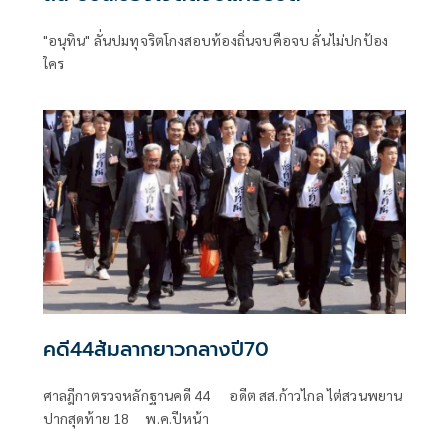
"อนุทิน" ลั่นปมทุจริตโกงสอบท้องถิ่นจบคือจบ ลั่นไม่ปกป้อง
ใคร
คดี44ส้มลากยาวกลางปี70
ศาลฎีกาตรวจหลักฐานคดี 44 อดีต สส.ก้าวไกล ไต่สวนพยาน
ปากสุดท้าย 18 พ.ค.ปีหน้า