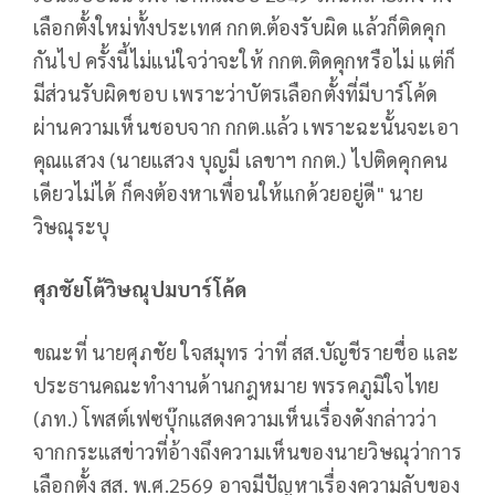
เลือกตั้งใหม่ทั้งประเทศ กกต.ต้องรับผิด แล้วก็ติดคุก
กันไป ครั้งนี้ไม่แน่ใจว่าจะให้ กกต.ติดคุกหรือไม่ แต่ก็
มีส่วนรับผิดชอบ เพราะว่าบัตรเลือกตั้งที่มีบาร์โค้ด
ผ่านความเห็นชอบจาก กกต.แล้ว เพราะฉะนั้นจะเอา
คุณแสวง (นายแสวง บุญมี เลขาฯ กกต.) ไปติดคุกคน
เดียวไม่ได้ ก็คงต้องหาเพื่อนให้แกด้วยอยู่ดี" นาย
วิษณุระบุ
ศุภชัยโต้วิษณุปมบาร์โค้ด
ขณะที่ นายศุภชัย ใจสมุทร ว่าที่ สส.บัญชีรายชื่อ และ
ประธานคณะทำงานด้านกฎหมาย พรรคภูมิใจไทย
(ภท.) โพสต์เฟซบุ๊กแสดงความเห็นเรื่องดังกล่าวว่า
จากกระแสข่าวที่อ้างถึงความเห็นของนายวิษณุว่าการ
เลือกตั้ง สส. พ.ศ.2569 อาจมีปัญหาเรื่องความลับของ