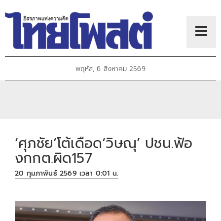
พฤหัส, 6 สิงหาคม 2569
‘ศุภชัย’โต้เดือด‘วิษณุ’ ปชน.ฟ้อ
งกกต.ผิด157
20 กุมภาพันธ์ 2569 เวลา 0:01 น.