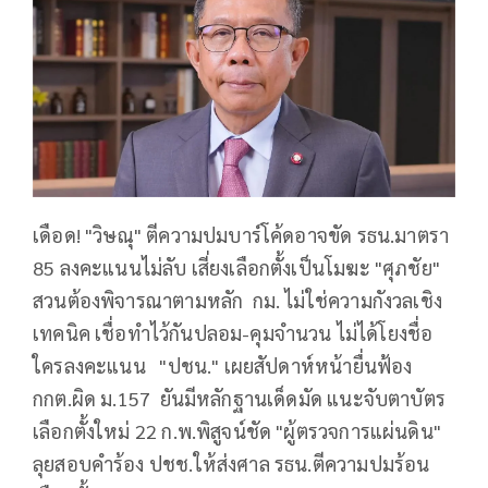
เดือด! "วิษณุ" ตีความปมบาร์โค้ดอาจขัด รธน.มาตรา
85 ลงคะแนนไม่ลับ เสี่ยงเลือกตั้งเป็นโมฆะ "ศุภชัย"
สวนต้องพิจารณาตามหลัก กม. ไม่ใช่ความกังวลเชิง
เทคนิค เชื่อทำไว้กันปลอม-คุมจำนวน ไม่ได้โยงชื่อ
ใครลงคะแนน "ปชน." เผยสัปดาห์หน้ายื่นฟ้อง
กกต.ผิด ม.157 ยันมีหลักฐานเด็ดมัด แนะจับตาบัตร
เลือกตั้งใหม่ 22 ก.พ.พิสูจน์ชัด "ผู้ตรวจการแผ่นดิน"
ลุยสอบคำร้อง ปชช.ให้ส่งศาล รธน.ตีความปมร้อน