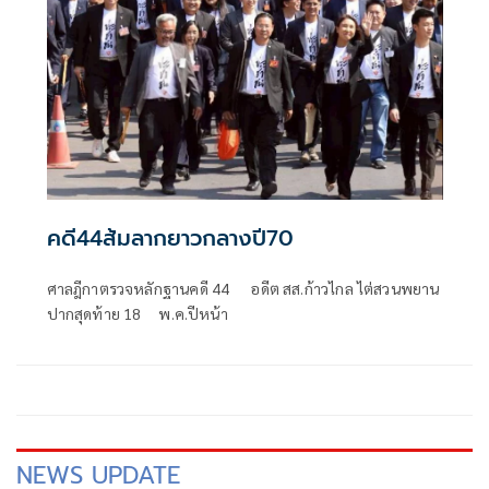
คดี44ส้มลากยาวกลางปี70
ศาลฎีกาตรวจหลักฐานคดี 44 อดีต สส.ก้าวไกล ไต่สวนพยาน
ปากสุดท้าย 18 พ.ค.ปีหน้า
NEWS UPDATE