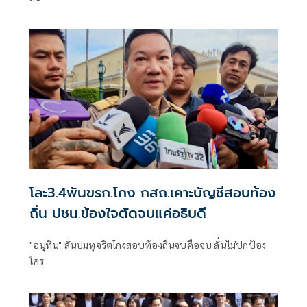
โละ3.4พันขรก.โกง กสถ.เคาะบัญชีสอบท้อง
ถิ่น ปชน.ข้องใจตัดจบแค่อธิบดี
"อนุทิน" ลั่นปมทุจริตโกงสอบท้องถิ่นจบคือจบ ลั่นไม่ปกป้อง
ใคร