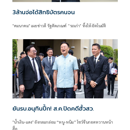
3ล้านจ่อได้สิทธิบัตรคนจน
"คมนาคม" เผยข่าวดี รัฐตัดเกณฑ์ "รถเก่า" ทิ้งให้อัตโนมัติ
ยันรบ.อนุทินปึ้ก! ส.ค.ปิดคดีฮั้วสว.
"น้ำเงิน-แดง" ยังกลมกล่อม “หนู-หนิม” โชว์ซีนกอดหวานหน้า
สื่อ