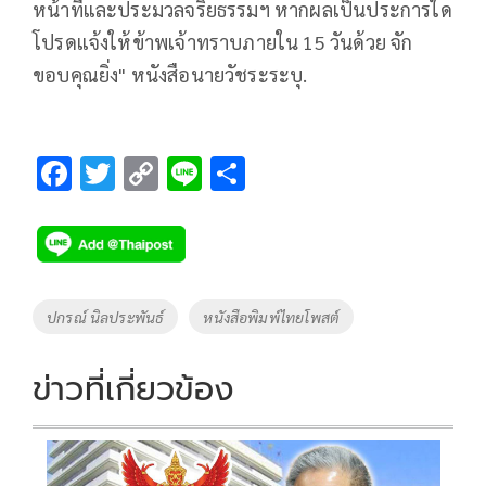
หน้าที่และประมวลจริยธรรมฯ หากผลเป็นประการใด
โปรดแจ้งให้ข้าพเจ้าทราบภายใน 15 วันด้วย จัก
ขอบคุณยิ่ง" หนังสือนายวัชระระบุ.
F
T
C
Li
S
ac
wi
o
n
h
e
tt
p
e
ar
b
er
y
e
o
Li
Tags
ปกรณ์ นิลประพันธ์
หนังสือพิมพ์ไทยโพสต์
o
n
k
k
ข่าวที่เกี่ยวข้อง