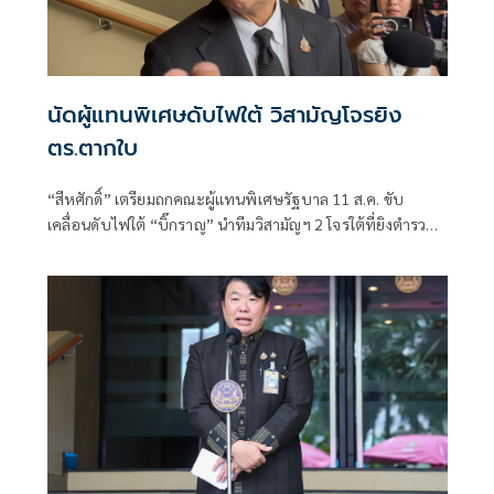
นัดผู้แทนพิเศษดับไฟใต้ วิสามัญโจรยิง
ตร.ตากใบ
“สีหศักดิ์”​ เตรียมถกคณะผู้แทน​พิเศษรัฐบาล​ 11 ส.ค. ขับ
เคลื่อนดับไฟใต้​ “บิ๊กราญ” นำทีมวิสามัญฯ 2 โจรใต้ที่ยิงตำรวจ
ตากใบเสียชีวิต "กอ.รมน." เดือด! สวน “ทวี”