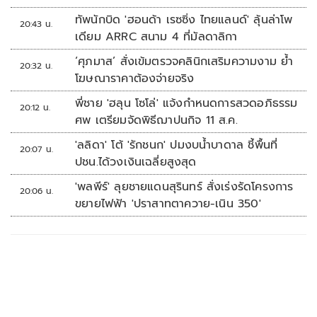
ทัพนักบิด 'ฮอนด้า เรซซิ่ง ไทยแลนด์' ลุ้นล่าโพ
20:43 น.
เดียม ARRC สนาม 4 ที่มัลดาลิกา
‘ศุภมาส’ สั่งเข้มตรวจคลินิกเสริมความงาม ย้ำ
20:32 น.
โฆษณาราคาต้องจ่ายจริง
พี่ชาย 'ฮลุน โซโล่' แจ้งกำหนดการสวดอภิธรรม
20:12 น.
ศพ เตรียมจัดพิธีฌาปนกิจ 11 ส.ค.
'ลลิดา' โต้ 'รักชนก' ปมงบน้ำบาดาล ชี้พื้นที่
20:07 น.
ปชน.ได้วงเงินเฉลี่ยสูงสุด
'พลพีร์' ลุยชายแดนสุรินทร์ สั่งเร่งรัดโครงการ
20:06 น.
ขยายไฟฟ้า 'ปราสาทตาควาย-เนิน 350'