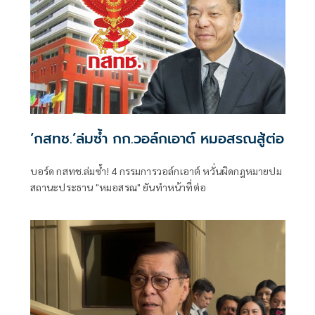
‘กสทช.’ล่มซํ้า กก.วอล์กเอาต์ หมอสรณสู้ต่อ
บอร์ด กสทช.ล่มซ้ำ! 4 กรรมการวอล์กเอาต์ หวั่นผิดกฎหมายปม
สถานะประธาน "หมอสรณ" ยันทำหน้าที่ต่อ