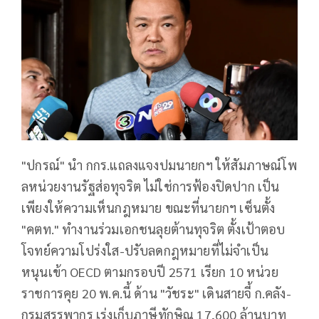
"ปกรณ์​" นำ​ กกร.แถลง​แจงปมนายกฯ ให้สัมภาษ​ณ์โพ
ลหน่วยงานรัฐส่อทุจริต ไม่ใช่การฟ้องปิดปาก เป็น
เพียงให้ความเห็นกฎหมาย ขณะที่นายกฯ เซ็นตั้ง
"คตท." ทำงานร่วมเอกชนลุยต้านทุจริต ตั้งเป้าตอบ
โจทย์ความโปร่งใส-ปรับลดกฎหมายที่ไม่จำเป็น
หนุนเข้า OECD ตามกรอบปี 2571 ​เรียก 10 หน่วย
ราชการคุย 20 พ.ค.นี้ ด้าน "วัชระ" เดินสายจี้ ก.คลัง-
กรมสรรพากร เร่งเก็บภาษีทักษิณ 17,600 ล้านบาท