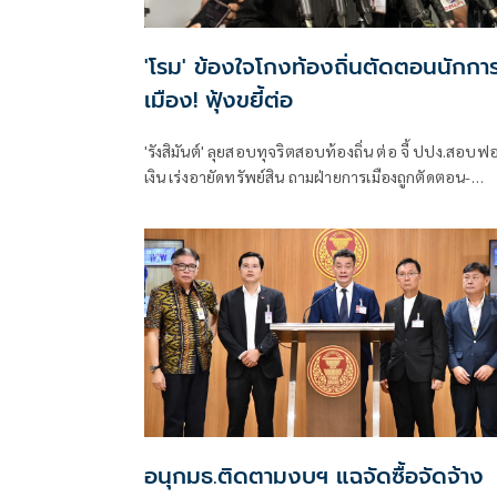
'โรม' ข้องใจโกงท้องถิ่นตัดตอนนักกา
เมือง! ฟุ้งขยี้ต่อ
'รังสิมันต์' ลุยสอบทุจริตสอบท้องถิ่น ต่อ จี้ ปปง.สอบฟ
เงิน เร่งอายัดทรัพย์สิน ถามฝ่ายการเมืองถูกตัดตอน-
ลอยนวลพ้นผิดเหน็บ 'อนุทิน' รับแต่ชอบ ไม่รู้ในอนาคต
มาตรการป้องกันจะรัดกุมหรือไม่
อนุกมธ.ติดตามงบฯ แฉจัดซื้อจัดจ้าง