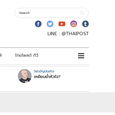
LINE : @THAIPOST
พ์
ไทยโพสต์ ทีวี
วิสามัญบันเทิง
เหยียบย่ำหัวใจ?