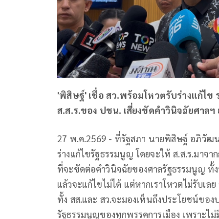
'พิสิษฐ์' เชื่อ สว.พร้อมโหวตรับร่างแก้ไข 
ส.ส.ร.ของ ปชน. เสี่ยงขัดคำวินิจฉัยศาลฯ ยํ
27 พ.ค.2569 - ที่รัฐสภา นายพิสิษฐ์ อภิวั
ร่างแก้ไขรัฐธรรมนูญ โดยจะให้ ส.ส.ร.มาจากกา
ที่จะขัดต่อคำวินิจฉัยของศาลรัฐธรรมนูญ ทั้
แล้วจะแก้ไขไม่ได้ แต่หากเราโหวตไม่รับเลย ก็
ทั้ง สส.และ สว.จะมองเห็นถึงประโยชน์ของ
รัฐธรรมนูญของทุกพรรคการเมือง เพราะไม่มีร่า