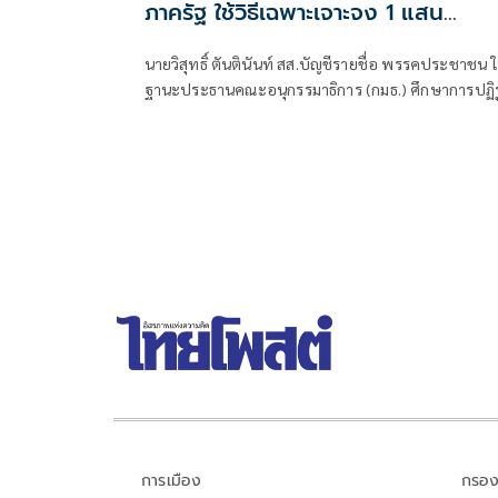
ภาครัฐ ใช้วิธีเฉพาะเจาะจง 1 แสน
โครงการทั่วประเทศ เอื้อทุจริตงบกว่า 
นายวิสุทธิ์ ตันตินันท์ สส.บัญชีรายชื่อ พรรคประชาชน 
หมื่นล้านบาท
ฐานะประธานคณะอนุกรรมาธิการ (กมธ.) ศึกษาการปฏิ
การจัดซื้อจัดจ้างภาครัฐ ภายใต้คณะกรรมาธิการศึกษาก
จัดทำและติดตามการบริหารงบประมาณ สภาผู้แทน
ราษฎร แถลงความคืบหน้า "การศึกษาการปฏิรูปการจัดซื
จัดจ้างภาครัฐ" ว่า คณะอนุกรรมาธิการชุดนี้ประกอบด้ว
ตัวแทน สส.
การเมือง
กรอง