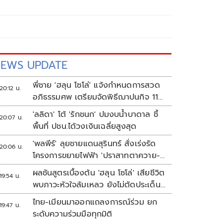
EWS UPDATE
พี่ชาย 'ฮลุน โซโล่' แจ้งกำหนดการสวด
20:12 น.
อภิธรรมศพ เตรียมจัดพิธีฌาปนกิจ 11
ส.ค.
'ลลิดา' โต้ 'รักชนก' ปมงบน้ำบาดาล ชี้
20:07 น.
พื้นที่ ปชน.ได้วงเงินเฉลี่ยสูงสุด
'พลพีร์' ลุยชายแดนสุรินทร์ สั่งเร่งรัด
20:06 น.
โครงการขยายไฟฟ้า 'ปราสาทตาควาย-
เนิน 350'
ผลชันสูตรเบื้องต้น 'ฮลุน โซโล่' เสียชีวิต
19:54 น.
พบภาวะหัวใจล้มเหลว ยังไม่ตัดประเด็น
สารพิษ รอจอร์เจียส่งผลตรวจครั้งแรก
ไทย-เมียนมาออกแถลงการณ์ร่วม ยก
19:47 น.
ระดับความร่วมมือทุกมิติ