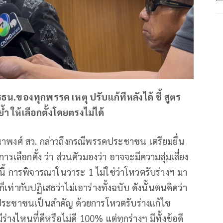
รธน.ของทุกพรรค เหตุ ปรับแก้ทีหลังได้ ชี้ สูตร
้า ให้เลือกตั้งโดยตรงไม่ได้
ฒนาพงศ์ สว. กล่าวถึงกรณีพรรคประชาชน เตรียมยื่น
รเลือกตั้ง ว่า ส่วนตัวมองว่า อาจจะมีความสุ่มเสี่ยง
งนี้ การพิจารณาในวาระ 1 ไม่ใช่ว่าโหวตรับร่างฯ มา
เท่ากับปฏิเสธว่าไม่เอาร่างทั้งฉบับ ดังนั้นตนคิดว่า
ประชาชนเป็นสำคัญ ด้วยการโหวตรับร่างแก้ไข
งไหนที่ดีหรือไม่ดี 100% แต่ทุกร่างฯ มีทั้งข้อดี