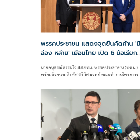
พรรคประชาชน แสดงจุดยืนคัดค้าน 'ม
อ่อง หล่าย' เยือนไทย เปิด 6 ข้อเรียก
ร้องรัฐสภา-รัฐบาล
นายอนุสรณ์ ธรรมใจ สส.กทม. พรรคประชาชน (ปชน.)
พร้อมด้วยนายศิรชัช ตรีวิศวเวทย์ คณะทำงานโครงการ
เครือข่ายประชาธิปไตยอาเซียนเพื่อสันติภาพ สิทธิมนุษ
ชน และการพัฒนาอย่างยั่งยืน แถลงคัดค้านการเยือนไ
อย่างเป็นทางการของพลเอกอาวุโส มิน ออง ไลง์