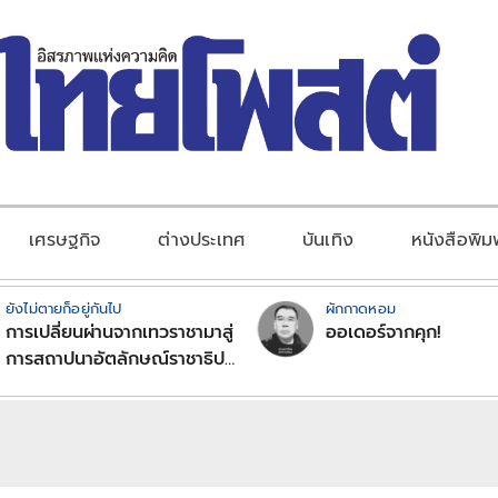
เศรษฐกิจ
ต่างประเทศ
บันเทิง
หนังสือพิม
ยังไม่ตายก็อยู่กันไป
ผักกาดหอม
การเปลี่ยนผ่านจากเทวราชามาสู่
ออเดอร์จากคุก!
การสถาปนาอัตลักษณ์ราชาธิป
ไตยแบบพุทธศาสนาในพระไตร
ปิฏก : สามัญผลสูตรในฐานะ
ทฤษฎีขีดจำกัดของอำนาจรัฐ
เหนือแรงงานและทรัพย์สิน