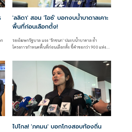
ร
'ลลิดา' สอน 'ไอซ์' บอกงบน้ำบาดาลเคาะ
พื้นที่ก่อนเลือกตั้ง!
อก
รองโฆษกรัฐบาล แจง 'รักชนก' ปมงบน้ำบาดาล ย้ำ
โครงการกำหนดพื้นที่ก่อนเลือกตั้ง ชี้คำขอกว่า 900 แห่ง
อนุมัติ 858 แห่งตามหลักเกณฑ์ ไม่ใช่จัดสรรตามการเมือง
ไปไกล! 'ภคมน' บอกโกงสอบท้องถิ่น