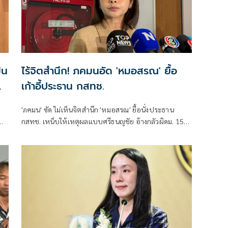
ิน
ไร้จิตสำนึก! ภคมนอัด 'หมอสรณ' ยื้อ
เก้าอี้ประธาน กสทช.
'ภคมน' ซัด ไม่เห็นจิตสำนึก 'หมอสรณ' ยื้อนั่งประธาน
กสทช. เหน็บให้เหตุผลแบบศรีธนญชัย อ้างกลัวผิดม. 157
ย
ทั้งที่ไม่มีคุณสมบัติตั้งแต่แรก จี้ 'นายกฯ' เลิกแบก ยื่นโปรด
ทย
เกล้าฯปลดพ้นตำแหน่งได้แล้ว