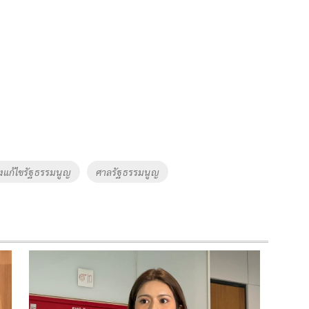
างแก้ไขรัฐธรรมนูญ
ศาลรัฐธรรมนูญ