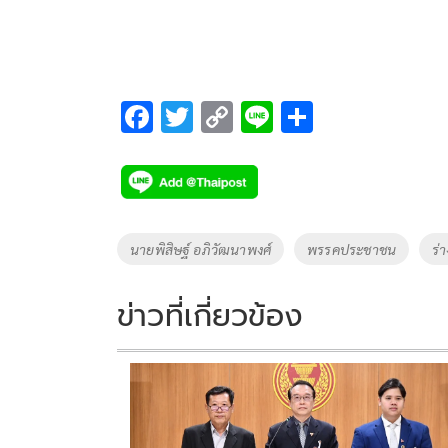
F
T
C
Li
S
ac
wi
o
n
h
e
tt
p
e
ar
b
er
y
e
o
Li
Tags
นายพิสิษฐ์ อภิวัฒนาพงศ์
พรรคประชาชน
ร่
o
n
k
k
ข่าวที่เกี่ยวข้อง