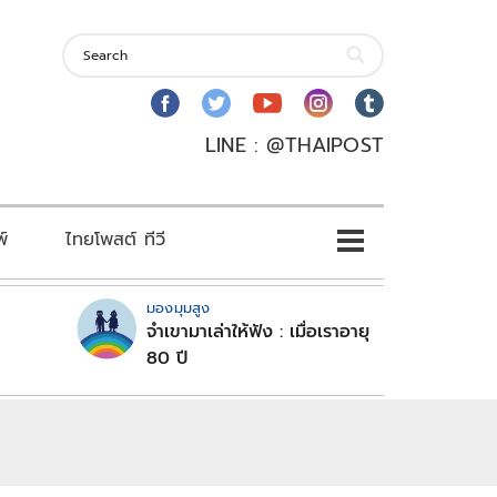
LINE : @THAIPOST
พ์
ไทยโพสต์ ทีวี
มองมุมสูง
จำเขามาเล่าให้ฟัง : เมื่อเราอายุ
80 ปี