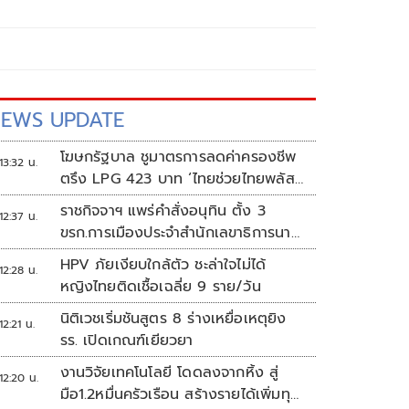
EWS UPDATE
โฆษกรัฐบาล ชูมาตรการลดค่าครองชีพ
13:32 น.
ตรึง LPG 423 บาท ‘ไทยช่วยไทยพลัส’
ดันเงินหมุนแสนล้าน
ราชกิจจาฯ แพร่คำสั่งอนุทิน ตั้ง 3
12:37 น.
ขรก.การเมืองประจำสำนักเลขาธิการนา
ยกฯ
HPV ภัยเงียบใกล้ตัว ชะล่าใจไม่ได้
12:28 น.
หญิงไทยติดเชื้อเฉลี่ย 9 ราย/วัน
นิติเวชเริ่มชันสูตร 8 ร่างเหยื่อเหตุยิง
12:21 น.
รร. เปิดเกณฑ์เยียวยา
งานวิจัยเทคโนโลยี โดดลงจากหิ้ง สู่
12:20 น.
มือ1.2หมื่นครัวเรือน สร้างรายได้เพิ่มทุก