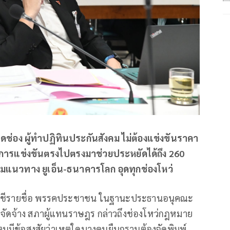
ิดช่อง ผู้ทำปฏิทินประกันสังคม ไม่ต้องแข่งขันราคา
ากมีการแข่งขันตรงไปตรงมาช่วยประหยัดได้ถึง 260
บตามแนวทาง ยูเอ็น-ธนาคารโลก อุดทุกช่องโหว่
สส.บัญชีรายชื่อ พรรคประชาชน ในฐานะประธานอนุคณะ
้อจัดจ้าง สภาผู้แทนราษฎร กล่าวถึงช่องโหว่กฎหมาย
า ตนมีข้อสงสัยว่าเหตุใดบางคนยืนกรานต้องจัดพิมพ์