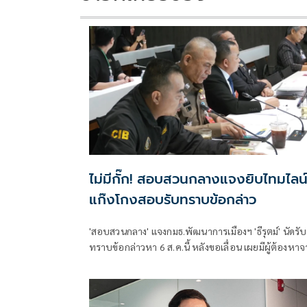
ไม่มีกั๊ก! สอบสวนกลางแจงยิบไทมไลน
แก๊งโกงสอบรับทราบข้อกล่าว
'สอบสวนกลาง' แจงกมธ.พัฒนาการเมืองฯ 'ธีรุตม์' นัดรับ
ทราบข้อกล่าวหา 6 ส.ค.นี้ หลังขอเลื่อน เผยมีผู้ต้องหา
ภาคเอกชนรับสารภาพ 1 คนแล้ว เตรียมส่งข้อมูลหลักฐ
ไปยัง ป.ป.ช. ต่อ