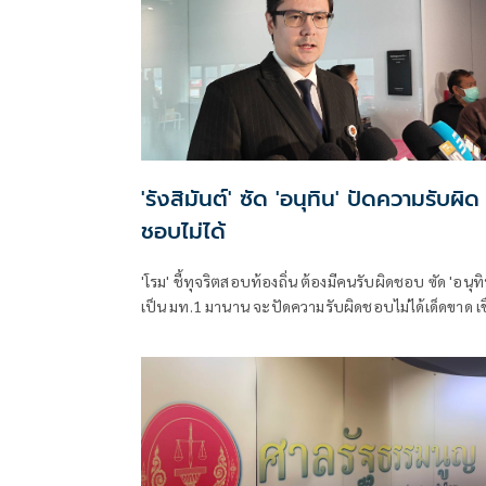
'รังสิมันต์' ซัด 'อนุทิน' ปัดความรับผิด
ชอบไม่ได้
'โรม' ชี้ทุจริตสอบท้องถิ่น ต้องมีคนรับผิดชอบ ซัด 'อนุทิ
เป็น มท.1 มานาน จะปัดความรับผิดชอบไม่ได้เด็ดขาด เช
ระดับบิ๊กไฟเขียว จนเกิดมหากาพย์ทุจริตพ่วงข้อหาอั้งยี่
อาชญากรรมลักษณะอื่น