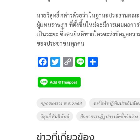
นายวิสุทธิ์ กล่าวด้วยว่า ในฐานะประธานคณะ
ผู้แทนราษฎร ที่ตั้งขึ้นใหม่จะมีการเผยผลก
เป็นระยะ ซึ่งตนยินดีหากใครจะส่งข้อมูลควา
ของประชาชนทุกคน
F
T
C
Li
S
ac
wi
o
n
h
e
tt
p
e
ar
b
er
y
e
o
Li
Tags
กฎกระทรวง พ.ศ.2563
งบจัดทำปฏิทินประกันสัง
o
n
วิสุทธิ์ ตันตินันท์
ศึกษาการปฎิรูปการจัดซื้อจัดจ้าง
k
k
ข่าวที่เกี่ยวข้อง