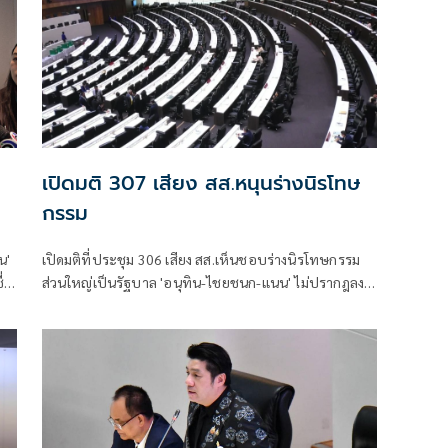
เปิดมติ 307 เสียง สส.หนุนร่างนิรโทษ
กรรม
น'
เปิดมติที่ประชุม 306 เสียง สส.เห็นชอบร่างนิรโทษกรรม
ื่อ
ส่วนใหญ่เป็นรัฐบาล 'อนุทิน-ไชยชนก-แนน' ไม่ปรากฎลง
-
คะแนน ขณะที่ 141 เสียงค้าน มี 'อดิศร' จากเพื่อไทยร่วม
ด้วย