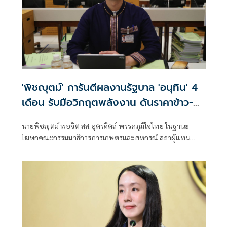
'พิชญุตม์' การันตีผลงานรัฐบาล 'อนุทิน' 4
เดือน รับมือวิกฤตพลังงาน ดันราคาข้าว-
ยาง-ปาล์ม พุ่งต่อเนื่อง พร้อมอัดมาตรการ
นายพิชญุตม์ พอจิต สส.อุตรดิตถ์ พรรคภูมิใจไทย ในฐานะ
ช่วยลดต้นทุน-ขยายตลาดโลก
โฆษกคณะกรรมมาธิการการเกษตรและสหกรณ์ สภาผู้แทน
ราษฎร กล่าวถึงสถานการณ์ราคาสินค้าเกษตร ว่า ภายหลัง
รัฐบาลภายใต้การนำของนายอนุทิน ชาญวีรกูล นายกรัฐมนตรี
เข้าบริหารประเทศ 4 เดือน สามารถรับมือกับวิกฤตพลังงาน
และสงครามตะวันออกกลางได้ดี ส่งผลให้ราคาสินค้าเกษตร
หลักปรับตัวสูงขึ้น