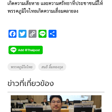
เกิดความเสียหาย และความศรัทธาที่ประชาชนมีให้
พรรคภูมิใจไทยเกิดความเสื่อมคลายลง
F
T
C
Li
S
ac
wi
o
n
h
e
tt
p
e
ar
b
er
y
e
o
Li
Tags
พรรคภูมิใจไทย
สนธิ ลิ้มทองกุล
o
n
k
k
ข่าวที่เกี่ยวข้อง