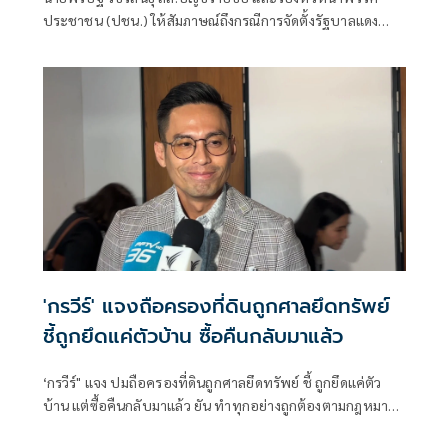
ประชาชน (ปชน.) ให้สัมภาษณ์ถึงกรณีการจัดตั้งรัฐบาลแดง
เขียว ส้ม ซึ่งร.อ.ธรรมนัส พรหมเผ่า สส.บัญชีรายชื่อ และหัวหน้า
พรรคกล้าธรรม ก็ระบุว่าลืมไปหมดแล้วที่เคยพูดว่า “มีเราไม่มี
เทา” จะเป็นการเปิดโอกาสให้ส้มเข้าร่วมรัฐบาลหรือไม่ ว่า ตอน
นี้ตั้งอยู่บนสมมติฐานหลายอย่างมาก ซึ่งก็ยังไม่ได้มีการยืนยันใน
แต่ละภาคส่วน
'กรวีร์' แจงถือครองที่ดินถูกศาลยึดทรัพย์
ชี้ถูกยึดแค่ตัวบ้าน ซื้อคืนกลับมาแล้ว
‘กรวีร์" แจง ปมถือครองที่ดินถูกศาลยึดทรัพย์ ชี้ ถูกยึดแค่ตัว
บ้าน แต่ซื้อคืนกลับมาแล้ว ยัน ทำทุกอย่างถูกต้องตามกฎหมาย
ยื่นบัญชีถูกต้องตรวจสอบได้ โต้ปม ‘เนวิน’ นุ่งขาสั้น วอน