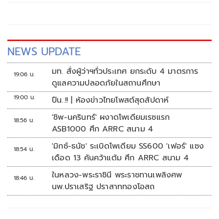
แยกแยะ เหตุไปฐานะปธ.สโมสรบุรีรัมย์ ไม่เกี่ยวภูมิใจไทย
NEWS UPDATE
มท. สั่งผู้ว่าฯทั่วประเทศ ยกระดับ 4 มาตรการ
19:06 น.
ดูแลความปลอดภัยในสถานศึกษา
19:00 น.
ปืน..!! | ห้องข่าวไทยโพสต์สุดสัปดาห์
'ชิพ-นครินทร์' ผงาดโพเดียมเรซแรก
18:56 น.
ASB1000 ศึก ARRC สนาม 4
'มิกซ์-ธนัช' ระเบิดโพเดียม SS600 'เฟอร์' แซง
18:54 น.
เดือด 13 คันคว้าแต้ม ศึก ARRC สนาม 4
ในหลวง-พระราชินี พระราชทานเพลิงศพ
18:46 น.
นพ.ปราเสริฐ ปราสาททองโอสถ