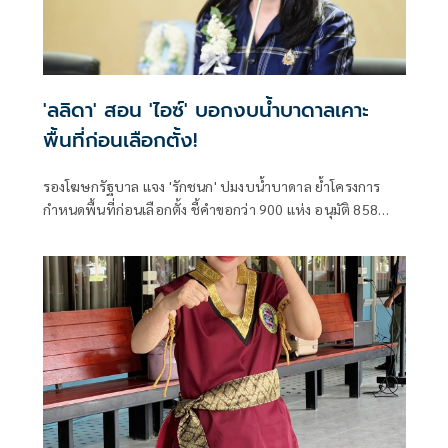
'ลลิดา' สอน 'ไอซ์' บอกงบน้ำบาดาลเคาะ
พื้นที่ก่อนเลือกตั้ง!
รองโฆษกรัฐบาล แจง 'รักชนก' ปมงบน้ำบาดาล ย้ำโครงการ
กำหนดพื้นที่ก่อนเลือกตั้ง ชี้คำขอกว่า 900 แห่ง อนุมัติ 858
แห่งตามหลักเกณฑ์ ไม่ใช่จัดสรรตามการเมือง