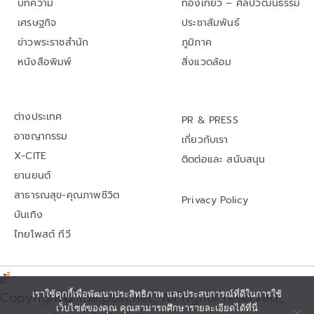
บทความ
ท่องเที่ยว – ศิลปวัฒนธรรม
เศรษฐกิจ
ประชาสัมพันธ์
ข่าวพระราชสำนัก
ภูมิภาค
หนังสือพิมพ์
สิ่งแวดล้อม
ต่างประเทศ
PR & PRESS
อาชญากรรม
เกี่ยวกับเรา
X-CITE
ติดต่อและ สนับสนุน
ยานยนต์
สาธารณสุข-คุณภาพชีวิต
Privacy Policy
บันเทิง
ไทยโพสต์ ทีวี
Copyright© thaipost.net, All rights reserved.,
เราใช้คุกกี้เพื่อพัฒนาประสิทธิภาพ และประสบการณ์ที่ดีในการใช้
เว็บไซต์ของคุณ คุณสามารถศึกษารายละเอียดได้ที่นี่