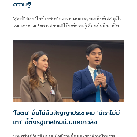
ความรู้!
'สุชาติ' ตอก 'ไอซ์ รักชนก' กล่าวหางบกระจุกแค่พื้นที่ สส.ภูมิใจ
ไทย เหน็บ แย่! ตรวจสอบแต่ไร้องค์ความรู้ ต้องเป็นมืออาชีพ
กว่านี้ โอ่รักษาผลประโยชน์สูงสุดในหน่วยงานที่ตัวเองรับผิด
ชอบ
'ไอติม' ลั่นไม่ลืมสัญญาประชาคม 'มีเราไม่มี
เทา' ชี้ตั้งรัฐบาลใหม่เป็นแค่ข่าวลือ
นายพริษฐ์ วัชรสินธุ สส.บัญชีรายชื่อ และรองหัวหน้าพรรค