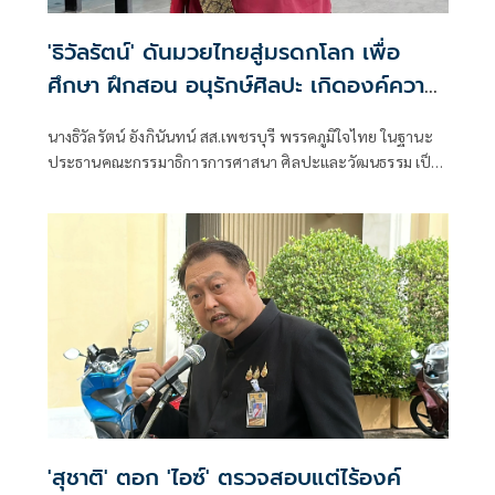
'ธิวัลรัตน์' ดันมวยไทยสู่มรดกโลก เพื่อ
ศึกษา ฝึกสอน อนุรักษ์ศิลปะ เกิดองค์ความ
รู้ สร้างเครือข่ายมวยไทยให้ยั่งยืนในระดับ
นางธิวัลรัตน์ อังกินันทน์ สส.เพชรบุรี พรรคภูมิใจไทย ในฐานะ
นานาชาติ
ประธานคณะกรรมาธิการการศาสนา ศิลปะและวัฒนธรรม เป็น
ประธานเปิดโครงการสัมมนามวยไทยนานาชาติ ประจำปี 2569
ณ โรงเรียนราชประชานุเคราะห์ 47 จังหวัดเพชรบุรี ร่วมกับ
สมาคมสยามยุทธกีฬาพื้นเมืองไทย ตลอดจนทุกภาคส่วน ที่ร่วม
แรงร่วมใจจัดเวทีแห่งการเรียนรู้ เพื่อแลกเปลี่ยนองค์ความรู้และ
สร้างเครือข่ายมวยไทยในระดับนานาชาติ
'สุชาติ' ตอก 'ไอซ์' ตรวจสอบแต่ไร้องค์