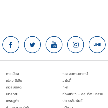
การเมือง
กรองสถานการณ์
เปลว สีเงิน
วาไรตี้
คอลัมนิสต์
กีฬา
บทความ
ท่องเที่ยว – ศิลปวัฒนธรรม
เศรษฐกิจ
ประชาสัมพันธ์
ข่าวพระราชสำนัก
ภูมิภาค