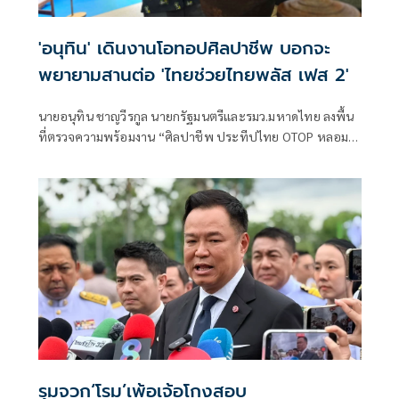
'อนุทิน' เดินงานโอทอปศิลปาชีพ บอกจะ
พยายามสานต่อ 'ไทยช่วยไทยพลัส เฟส 2'
นายอนุทิน ชาญวีรกูล นายกรัฐมนตรีและรมว.มหาดไทย ลงพื้น
ที่ตรวจความพร้อมงาน “ศิลปาชีพ ประทีปไทย OTOP หลอม
ดวงใจด้วยพระบารมี” ปี 2569 ซึ่งจัดขึ้นระหว่างวันที่ 8–16
สิงหาคม นี้ ณ อาคารชาเลนเจอร์ 1–3 อิมแพ็ค เมืองทองธานี ซึ่ง
นายกรัฐมนตรีจะเดินทางมาเปิดงานอย่างเป็นทางการ ในวัน
จันทร์ที่ 10 สิงหาคม
รุมจวก‘โรม’เพ้อเจ้อโกงสอบ