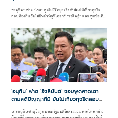
“อนุทิน” ฟาด “โรม” พูดไม่มีข้อมูลจริง จับโยงให้เอี่ยวทุจริต
สอบท้องถิ่น ยันไม่มีหน้าที่ดูทีโออาร์ “วรศิษฎ์” ตอก พูดข้อเท็จ
จริงไม่ครบ
'อนุทิน' ฟาด 'รังสิมันต์' ชอบพูดคาดเดา
ตามสติปัญญาที่มี ยันไม่เกี่ยวทุจริตสอบ
ท้องถิ่น
นายอนุทิน ชาญวีรกูล นายกรัฐมนตรีและรมว.มหาดไทย กล่าว
ถึงกรณีที่คณะกรรมาธิการการกฎหมาย การยุติธรรม และสิทธิ