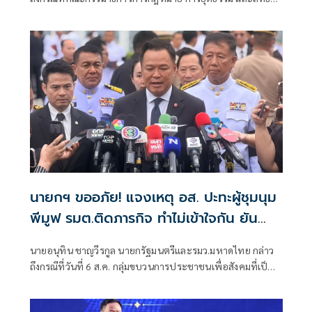
มนุษยชน สภาผู้แทนราษฎร ที่มี นายรังสิมันต์ โรม เป็นประธาน
กรรมาธิการ มีการอ้างชื่อนายกรัฐมนตรี เข้าไปเกี่ยวข้องกับการ
ทุจริตสอบท้องถิ่น
นายกฯ ขออภัย! แจงเหตุ อส. ปะทะผู้ชุมนุม
พีมูฟ รมต.ติดภารกิจ ทำไม่เข้าใจกัน ยัน
พร้อมคุยหาทางออก
นายอนุทิน ชาญวีรกูล นายกรัฐมนตรีและรมว.มหาดไทย กล่าว
ถึงกรณีที่วันที่ 6 ส.ค. กลุ่มขบวนการประชาชนเพื่อสังคมที่เป็น
ธรรม (พีมูฟ) และเครือข่ายบุกเข้าไปที่กระทรวงมหาดไทย ได้มี
การกำชับเพื่อไม่ให้เกิดการบานปลายอย่างไรหรือไม่ ว่า เมื่อวัน