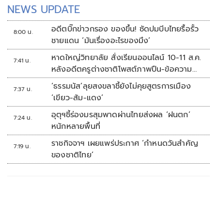
NEWS UPDATE
อดีตบิ๊กข่าวกรอง ของขึ้น! ซัดปมบีบไทยรื้อรั้ว
8:00 น.
ชายแดน ‘มันเรื่องอะไรของมึง’
หาดใหญ่วิทยาลัย สั่งเรียนออนไลน์ 10-11 ส.ค.
7:41 น.
หลังอดีตครูต่างชาติโพสต์ภาพปืน-ข้อความ
ข่มขู่
‘ธรรมนัส’ลุยสงขลาชี้ยังไม่คุยสูตรการเมือง
7:37 น.
‘เขียว-ส้ม-แดง’
อุตุฯชี้ร่องมรสุมพาดผ่านไทยส่งผล ‘ฝนตก’
7:24 น.
หนักหลายพื้นที่
ราชกิจจาฯ เผยแพร่ประกาศ ‘กำหนดวันสำคัญ
7:19 น.
ของชาติไทย’