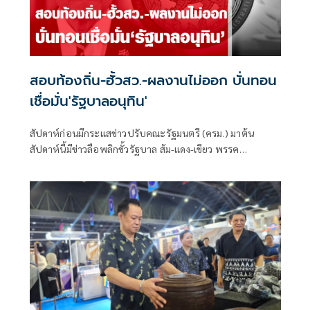
สอบท้องถิ่น-ฮั้วสว.-ผลงานไม่ออก บั่นทอน
เชื่อมั่น'รัฐบาลอนุทิน'
สัปดาห์ก่อนมีกระแสข่าวปรับคณะรัฐมนตรี (ครม.) มาต้น
สัปดาห์นี้มีข่าวลือพลิกขั้วรัฐบาล ส้ม-แดง-เขียว พรรค
ประชาชน พรรคเพื่อไทย และพรรคกล้าธรรม จับมือกัน