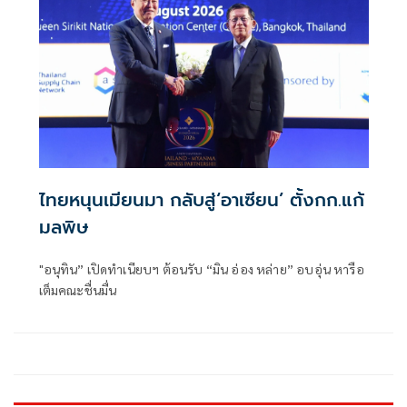
ที่ 6 ส.ค.
ไทยหนุนเมียนมา กลับสู่‘อาเซียน’ ตั้งกก.แก้
มลพิษ
"อนุทิน” เปิดทำเนียบฯ ต้อนรับ “มิน อ่อง หล่าย” อบอุ่น หารือ
เต็มคณะชื่นมื่น