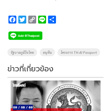
F
T
C
Li
S
ac
wi
o
n
h
e
tt
p
e
ar
b
er
y
e
o
Li
Tags
รัฐบาลภูมิใจไทย
อนุทิน
โครงการ TH-AI Passport
o
n
k
k
ข่าวที่เกี่ยวข้อง