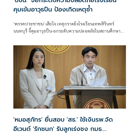
'ปชน.' จี้ยกระดับความปลอดภัยโรงเรียน
คุมเข้มอาวุธปืน ป้องเกิดเหตุซ้ำ
'พรรคประชาชน' เสียใจ เหตุกราดยิงโรงเรียนเทพศิรินทร์
นนทบุรี จี้คุมอาวุธปืน-ยกระดับความปลอดภัยในสถานศึกษา
ของดเผยแพร่ความรุนแรง
'หมอสุภัทร' ยื่นสอบ 'สธ.' ใช้เงินรพ.จัด
อีเวนต์ 'รักชนก' รับลูกเร่งชง กมธ.
สังคายนา