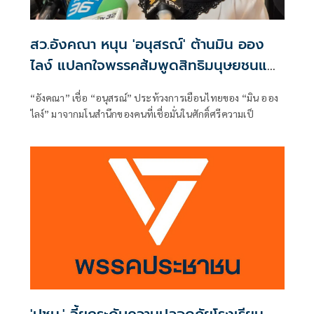
สว.อังคณา หนุน 'อนุสรณ์' ต้านมิน ออง
ไลง์ แปลกใจพรรคส้มพูดสิทธิมนุษยชนแต่
กลับเงียบ
“อังคณา” เชื่อ “อนุสรณ์” ประท้วงการเยือนไทยของ “มิน ออง
ไลง์” มาจากมโนสำนึกของคนที่เชื่อมั่นในศักดิ์ศรีความเป็