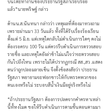
บนโต๊ะทำงานของประธานรัฐสภาเรียบร้อย
แล้ว”นายพริษฐ์ กล่าว
ด้านน.ส.นันทนา กล่าวว่า เหตุผลที่ต้องมาทวงถาม
เพราะผ่านมา 33 วันแล้ว ทั้งที่ได้รับเรื่องร้องเรียน
ตั้งแต่ 5 มิ.ย. แต่เหตุใดกลับไม่ดำเนินการใดๆ คงไม่
ต้องรอครบ 100 วัน แต่ควรรีบดำเนินการตรวจสอบ
รายชื่อ และเหตุใดยังล่าช้าไม่แน่ใจว่าจะตรวจสอบ
กันไปถึงไหน เพราะไม่ได้ปรากฏกรณี สส.,สว .แสดง
ตนว่าถูกปลอมลายเซ็น จึงตั้งข้อสงสัยว่า ประธาน
รัฐสภา พยายามจะฟอกขาวให้กับพรรคพวกของ
ตนเองหรือไม่ ระบอบสีน้ำเงินมีอยู่จริงหรือไม่
“ถ้าประธานรัฐสภา ต้องการปลดจากคำครหาเหล่า
นี้ทั้หงใมด ขอให้รีบดำเนินการตามขั้นตอนตามมา