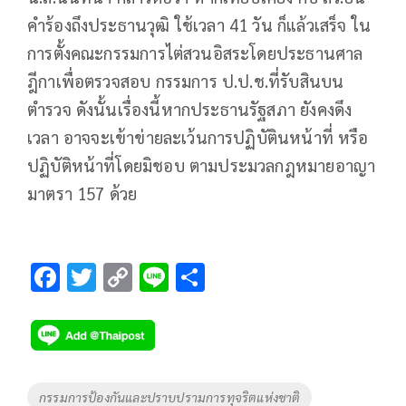
คำร้องถึงประธานวุฒิ ใช้เวลา 41 วัน ก็แล้วเสร็จ ใน
การตั้งคณะกรรมการไต่สวนอิสระโดยประธานศาล
ฎีกาเพื่อตรวจสอบ กรรมการ ป.ป.ช.ที่รับสินบน
ตำรวจ ดังนั้นเรื่องนี้หากประธานรัฐสภา ยังคงดึง
เวลา อาจจะเข้าข่ายละเว้นการปฏิบัตินหน้าที่ หรือ
ปฏิบัติหน้าที่โดยมิชอบ ตามประมวลกฎหมายอาญา
มาตรา 157 ด้วย
F
T
C
Li
S
ac
wi
o
n
h
e
tt
p
e
ar
b
er
y
e
o
Li
Tags
กรรมการป้องกันและปราบปรามการทุจริตแห่งชาติ