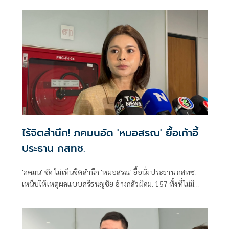
พัฒนาอย่างยั่งยืน แถลงคัดค้านการเยือนไทยอย่างเป็นทางการ
ของพลเอกอาวุโส มิน ออง ไลง์
ไร้จิตสำนึก! ภคมนอัด 'หมอสรณ' ยื้อเก้าอี้
ประธาน กสทช.
'ภคมน' ซัด ไม่เห็นจิตสำนึก 'หมอสรณ' ยื้อนั่งประธาน กสทช.
เหน็บให้เหตุผลแบบศรีธนญชัย อ้างกลัวผิดม. 157 ทั้งที่ไม่มี
คุณสมบัติตั้งแต่แรก จี้ 'นายกฯ' เลิกแบก ยื่นโปรดเกล้าฯปลดพ้น
ตำแหน่งได้แล้ว