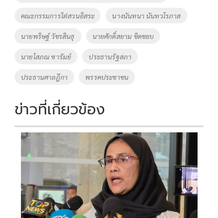
o
n
คณะกรรมการไต่สวนอิสระ
นางนันทนา นันทวโรภาส
k
k
นายพริษฐ์ วัชรสินธุ
นายศักดิ์สยาม ชิดชอบ
นายโสภณ ซารัมย์
ประธานรัฐสภา
ประธานศาลฎีกา
พรรคประชาชน
ข่าวที่เกี่ยวข้อง