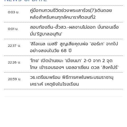
คู่มือทบทวนชีวิตช่วงพระเสาร์จร(7)เดินถอย
0:03 น.
หลังสำหรับคนทุกลัคนาราศีตอนที่2
สอบท้องถิ่น-ฮั้วสว.-ผลงานไม่ออก บั่นทอนเชื่อ
0:01 น.
มั่น'รัฐบาลอนุทิน'
'ลิโอเนล เมสซี' สูญเสียคุณพ่อ 'ฮอร์เก' จากไป
22:37 น.
อย่างสงบในวัย 68 ปี
'ไทย' เปิดบ้านชนะ 'เมียนมา' 2-0 จาก 2 จุด
22:26 น.
โทษ เข้ารอบรองฯ บอลอาเซียน ดวล 'สิงคโปร์'
วธ.เตรียมพร้อม พิธีการศพในพระบรมราชานุ
20:59 น.
เคราะห์ เหตุยิงในโรงเรียน