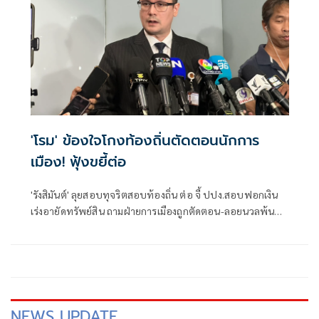
'โรม' ข้องใจโกงท้องถิ่นตัดตอนนักการ
เมือง! ฟุ้งขยี้ต่อ
'รังสิมันต์' ลุยสอบทุจริตสอบท้องถิ่น ต่อ จี้ ปปง.สอบฟอกเงิน
เร่งอายัดทรัพย์สิน ถามฝ่ายการเมืองถูกตัดตอน-ลอยนวลพ้นผิด
เหน็บ 'อนุทิน' รับแต่ชอบ ไม่รู้ในอนาคตมาตรการป้องกันจะ
รัดกุมหรือไม่
NEWS UPDATE