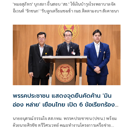
'หมอสุภัทร’ บุกสภา ยื่นสอบ ‘สธ.’ ใช้เงินบำรุงโรงพยาบาลจัด
อีเวนต์ 'รักชนก' ’รับลูกเตรียมชงเข้า กมธ.ติดตามงบฯ สังคายนา
พรรคประชาชน แสดงจุดยืนคัดค้าน 'มิน
อ่อง หล่าย' เยือนไทย เปิด 6 ข้อเรียกร้อง
รัฐสภา-รัฐบาล
นายอนุสรณ์ ธรรมใจ สส.กทม. พรรคประชาชน (ปชน.) พร้อม
ด้วยนายศิรชัช ตรีวิศวเวทย์ คณะทำงานโครงการเครือข่าย
ประชาธิปไตยอาเซียนเพื่อสันติภาพ สิทธิมนุษยชน และการ