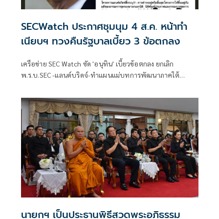
SECWatch ประกาศชุมนุม 4 ส.ค. หน้าทำ
เนียบฯ ทวงคืนรัฐบาลเบี้ยว 3 ข้อตกลง
เครือข่าย SEC Watch ซัด 'อนุทิน' เบี้ยวข้อตกลง ยกเลิก
พ.ร.บ.SEC -แลนด์บริดจ์-ทำแผนแม่บทการพัฒนาภาคใต้
ประกาศนัดชุมนุมหน้าทำเนียบฯ 4 ส.ค. ทวงบันทึกข้อตกลง 3
ข้อ
นายกฯ เป็นประธานพิธีสวดพระอภิธรรม