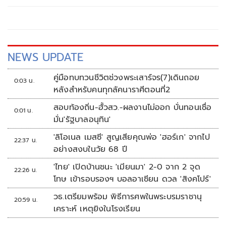
NEWS UPDATE
คู่มือทบทวนชีวิตช่วงพระเสาร์จร(7)เดินถอย
0:03 น.
หลังสำหรับคนทุกลัคนาราศีตอนที่2
สอบท้องถิ่น-ฮั้วสว.-ผลงานไม่ออก บั่นทอนเชื่อ
0:01 น.
มั่น'รัฐบาลอนุทิน'
'ลิโอเนล เมสซี' สูญเสียคุณพ่อ 'ฮอร์เก' จากไป
22:37 น.
อย่างสงบในวัย 68 ปี
'ไทย' เปิดบ้านชนะ 'เมียนมา' 2-0 จาก 2 จุด
22:26 น.
โทษ เข้ารอบรองฯ บอลอาเซียน ดวล 'สิงคโปร์'
วธ.เตรียมพร้อม พิธีการศพในพระบรมราชานุ
20:59 น.
เคราะห์ เหตุยิงในโรงเรียน