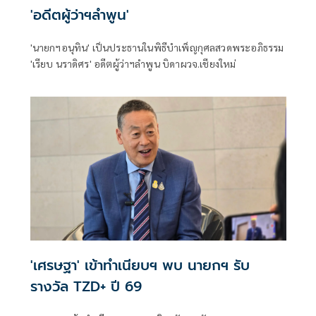
'อดีตผู้ว่าฯลำพูน'
'นายกฯอนุทิน' เป็นประธานในพิธีบำเพ็ญกุศลสวดพระอภิธรรม
'เรียบ นราดิศร' อดีตผู้ว่าฯลำพูน บิดาผวจ.เชียงใหม่
'เศรษฐา' เข้าทำเนียบฯ พบ นายกฯ รับ
รางวัล TZD+ ปี 69