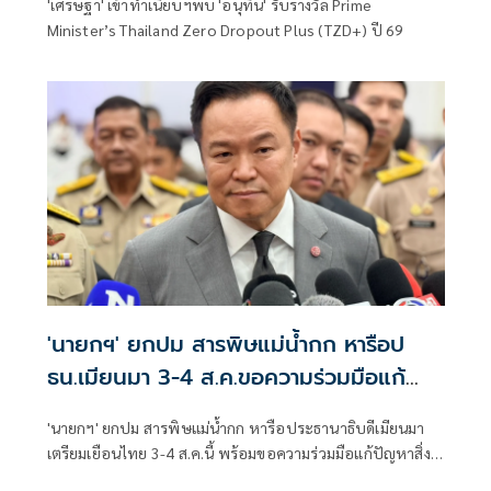
'เศรษฐา' เข้าทำเนียบฯพบ 'อนุทิน' รับรางวัล Prime
Minister’s Thailand Zero Dropout Plus (TZD+) ปี 69
'นายกฯ' ยกปม สารพิษแม่น้ำกก หารือป
ธน.เมียนมา 3-4 ส.ค.ขอความร่วมมือแก้
ปัญหาสิ่งแวดล้อม
'นายกฯ' ยกปม สารพิษแม่น้ำกก หารือประธานาธิบดีเมียนมา
เตรียมเยือนไทย 3-4 ส.ค.นี้ พร้อมขอความร่วมมือแก้ปัญหาสิ่ง
แวดล้อม ย้ำ ยังไม่ได้คุยเรื่องนี้กับจีน