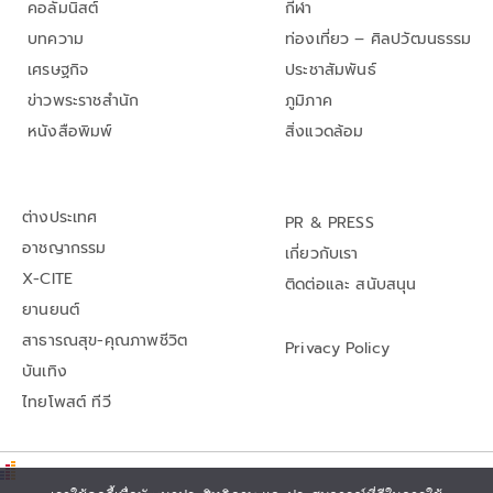
คอลัมนิสต์
กีฬา
บทความ
ท่องเที่ยว – ศิลปวัฒนธรรม
เศรษฐกิจ
ประชาสัมพันธ์
ข่าวพระราชสำนัก
ภูมิภาค
หนังสือพิมพ์
สิ่งแวดล้อม
ต่างประเทศ
PR & PRESS
อาชญากรรม
เกี่ยวกับเรา
X-CITE
ติดต่อและ สนับสนุน
ยานยนต์
สาธารณสุข-คุณภาพชีวิต
Privacy Policy
บันเทิง
ไทยโพสต์ ทีวี