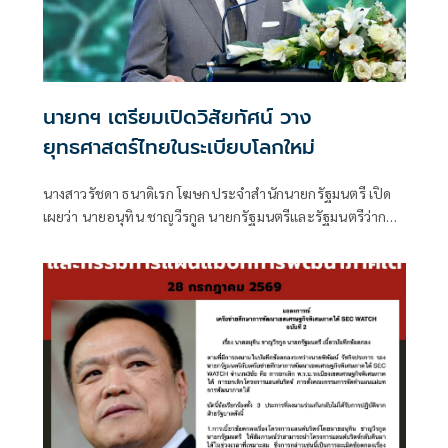
นายกฯ เตรียมเปิดวิสัยทัศน์ วาง
ยุทธศาสตร์ไทยในระเบียบโลกใหม่
นางสาวรัชดา ธนาดิเรก โฆษกประจำสำนักนายกรัฐมนตรี เปิด
เผยว่า นายอนุทิน ชาญวีรกูล นายกรัฐมนตรีและรัฐมนตรีว่าการ
กระทรวงมหาดไทย มีกำหนดเป็นประธานเปิดงาน The
INTANIA Forum: SURVIVING UNDER THE NEW WORLD
ORDER ฝ่าวิกฤติ รับมือระเบียบโลกใหม่