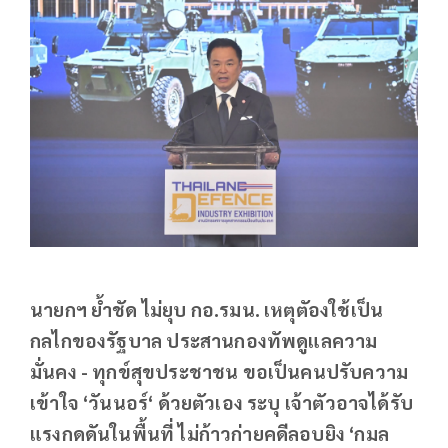
นายกฯ ย้ำชัด ไม่ยุบ กอ.รมน. เหตุตัองใช้เป็น
กลไกของรัฐบาล ประสานกองทัพดูแลความ
มั่นคง - ทุกข์สุขประชาชน ขอเป็นคนปรับความ
เข้าใจ ‘วันนอร์‘ ด้วยตัวเอง ระบุ เจ้าตัวอาจได้รับ
แรงกดดันในพื้นที่ ไม่ก้าวก่ายคดีลอบยิง ‘กมล