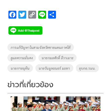
F
T
C
Li
S
ac
wi
o
n
h
e
tt
p
e
ar
b
er
y
e
o
Li
Tags
การแก้ปัญหาในสามจังหวัดชายแดนภาคใต้
o
n
ดูแลความมั่นคง
นายกมลศักดิ์ ลีวาเมาะ
k
k
นายกฯอนุทิน
นายวันมูหะนอร์ มะทา
ยุบกอ.รมน.
ข่าวที่เกี่ยวข้อง