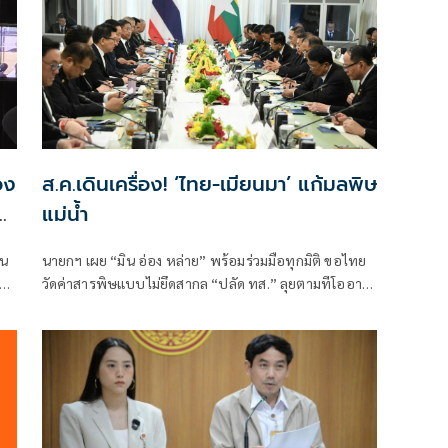
อง
ส.ค.เดินเครื่อง! ‘ไทย-เมียนมา’ แก้มลพิษ
น
แม่นํ้า
ิน
นายกฯ เผย “มิน อ่อง หล่าย” พร้อมร่วมมือทุกมิติ ขอไทย
วาม
วัดค่าสารพิษแบบไม่ยึดสากล “ปลัด ทส.” ลุยตามทีโออาร์
ภายใน ส.ค.นี้ “เด็กส้ม” ซัดปูพรมแดงรับเป็นจุดต่ำที่สุดของ
ยุทธศาสตร์การทูตไทยบนเวทีโลก