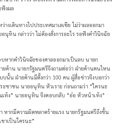
อฟังผล
ระหว่างเดินทางไปประเทศมาเลเซีย ไม่ว่าผลออกมา
ยอนุทิน กล่าวว่า ไม่ต้องสั่งการอะไร รอฟังคำวินิจฉัย
ดชอบหากคำวินิจฉัยของศาลออกมาเป็นลบ นายก
า ฝ่ายค้าน นายกรัฐมนตรีจึงถามต่อว่า ฝ่ายค้านคนไหน
นั้น ฝ่ายค้านมีตั้งกว่า 100 คน ผู้สื่อข่าวจึงบอกว่า
ประชาชน นายอนุทิน หัวเราะ ก่อนถามว่า “ใครนะ
ุณเท้ง” นายอนุทิน จึงตอบกลับ “อ๋อ หัวหน้าเท้ง”
ว่า หากมีความผิดพลาดร้ายแรง นายกรัฐมนตรีถึงขั้น
 “เขาเป็นใครนะ”