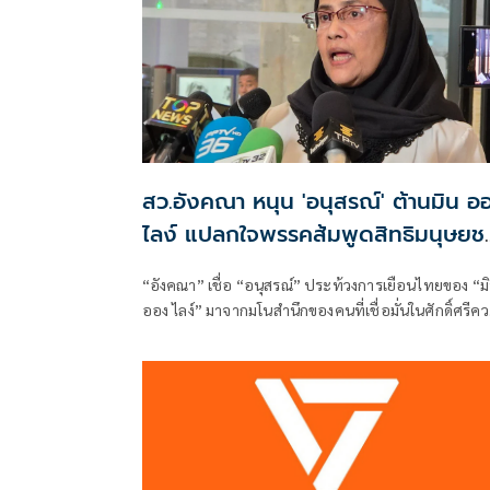
สว.อังคณา หนุน 'อนุสรณ์' ต้านมิน อ
ไลง์ แปลกใจพรรคส้มพูดสิทธิมนุษยช
แต่กลับเงียบ
“อังคณา” เชื่อ “อนุสรณ์” ประท้วงการเยือนไทยของ “ม
ออง ไลง์” มาจากมโนสำนึกของคนที่เชื่อมั่นในศักดิ์ศรีค
เป็