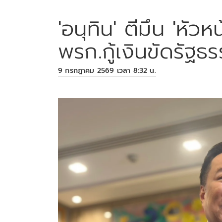
'อนุทิน' ตีมึน 'หัวห
พรก.กู้เงินขัดรัฐธ
9 กรกฎาคม 2569 เวลา 8:32 น.