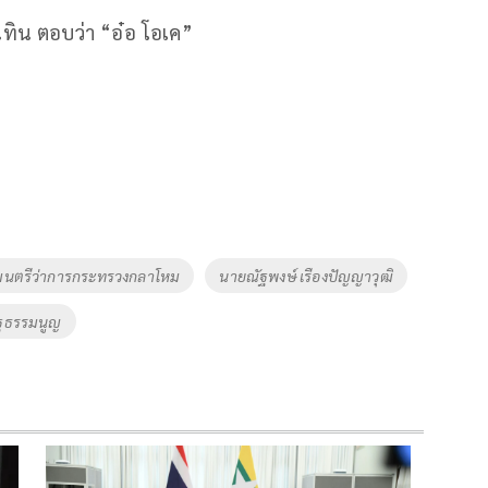
นุทิน ตอบว่า “อ๋อ โอเค”
มนตรีว่าการกระทรวงกลาโหม
นายณัฐพงษ์ เรืองปัญญาวุฒิ
ัฐธรรมนูญ