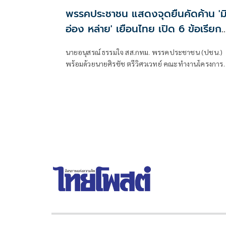
พรรคประชาชน แสดงจุดยืนคัดค้าน 'ม
อ่อง หล่าย' เยือนไทย เปิด 6 ข้อเรียก
ร้องรัฐสภา-รัฐบาล
นายอนุสรณ์ ธรรมใจ สส.กทม. พรรคประชาชน (ปชน.)
พร้อมด้วยนายศิรชัช ตรีวิศวเวทย์ คณะทำงานโครงการ
เครือข่ายประชาธิปไตยอาเซียนเพื่อสันติภาพ สิทธิมนุษ
ชน และการพัฒนาอย่างยั่งยืน แถลงคัดค้านการเยือนไ
อย่างเป็นทางการของพลเอกอาวุโส มิน ออง ไลง์