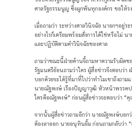
ศาลรัฐธรรมนูญ ซึ่งผูกพันทุกองค์กร ขอให้ร
เมื่อถามว่า ระหว่างศาลวินิจฉัย นายกฯอยู่
อย่างไรก็เตรียมพร้อมสั่งการได้ใช่หรือไม่ นา
และปฏิบัติตามคำวินิจฉัยของศาล
ถามว่าขณะนี้ฝ่ายค้านจี้ถามหาความรับผิ
รัฐมนตรีย้อนถามว่าใคร ผู้สื่อข่าวจึงตอบว่
บอกด้วยจะได้รู้ที่มาที่ไปว่าทำไมเขาถึงถามแบบ
นายณัฐพงษ์ เรืองปัญญาวุฒิ หัวหน้าพรรค
ใครคือณัฐพงษ์” ก่อนผู้สื่อข่าวจะตอบว่า “ค
จากนั้นผู้สื่อข่าวถามอีกว่า นายณัฐพงษ์บอก
ต้องลาออก นายอนุทินยิ้ม ก่อนถามกลับว่า