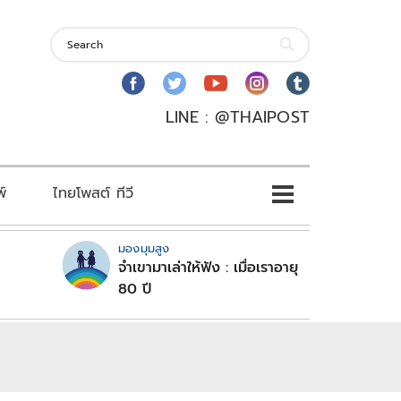
LINE : @THAIPOST
พ์
ไทยโพสต์ ทีวี
มองมุมสูง
จำเขามาเล่าให้ฟัง : เมื่อเราอายุ
80 ปี