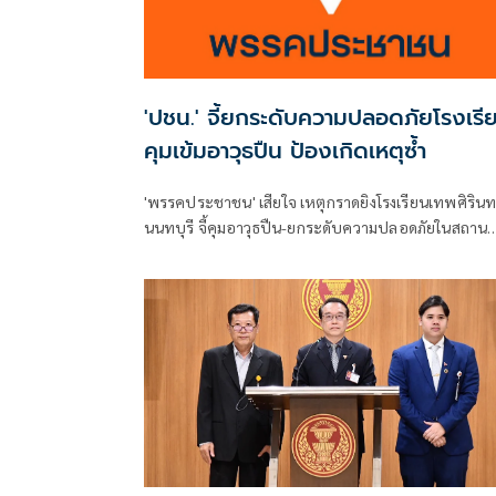
'ปชน.' จี้ยกระดับความปลอดภัยโรงเรี
คุมเข้มอาวุธปืน ป้องเกิดเหตุซ้ำ
'พรรคประชาชน' เสียใจ เหตุกราดยิงโรงเรียนเทพศิรินท
นนทบุรี จี้คุมอาวุธปืน-ยกระดับความปลอดภัยในสถาน
ศึกษา ของดเผยแพร่ความรุนแรง