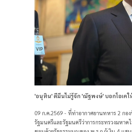
'อนุทิน' ตีมึนไม่รู้จัก 'ณัฐพงษ์' บอกโอเคใ
09 ก.ค.2569 - ที่ท่าอากาศยานทหาร 2 กอง
รัฐมนตรีและรัฐมนตรีว่าการกระทรวงมหาดไท
ชอบด้วยรัฐธรรมนูญของ พ.ร.ก.กู้เงิน 4 แส