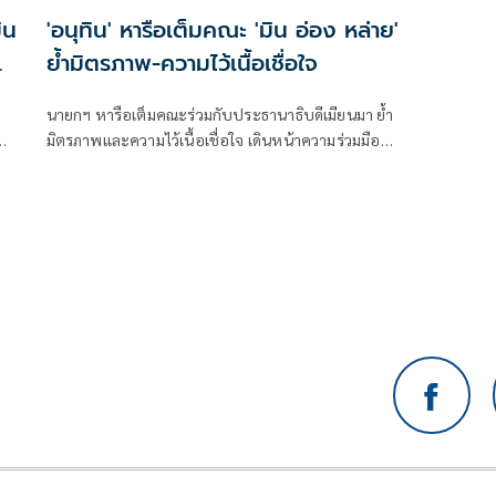
ิน
'อนุทิน' หารือเต็มคณะ 'มิน อ่อง หล่าย'
ย้ำมิตรภาพ-ความไว้เนื้อเชื่อใจ
นายกฯ หารือเต็มคณะร่วมกับประธานาธิบดีเมียนมา ย้ำ
มิตรภาพและความไว้เนื้อเชื่อใจ เดินหน้าความร่วมมือ
ย
พร้อมลงนาม MOU 3 ฉบับ เสริมสร้างความร่วมมือแรงงาน
ทย
-จัดการคุณภาพน้ำ -เทคโนโลยีอวกาศ