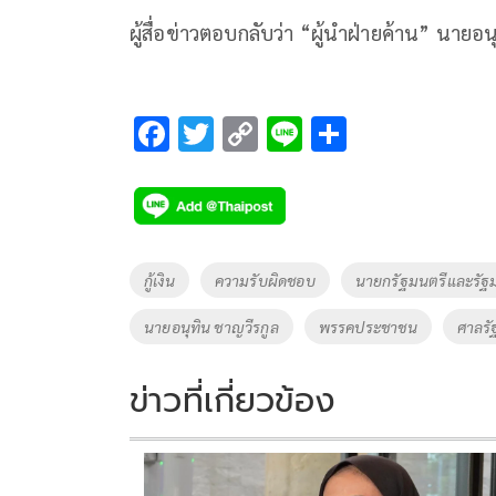
ผู้สื่อข่าวตอบกลับว่า “ผู้นำฝ่ายค้าน” นายอ
F
T
C
Li
S
ac
wi
o
n
h
e
tt
p
e
ar
b
er
y
e
o
Li
Tags
กู้เงิน
ความรับผิดชอบ
นายกรัฐมนตรีและรัฐ
o
n
นายอนุทิน ชาญวีรกูล
พรรคประชาชน
ศาลร
k
k
ข่าวที่เกี่ยวข้อง