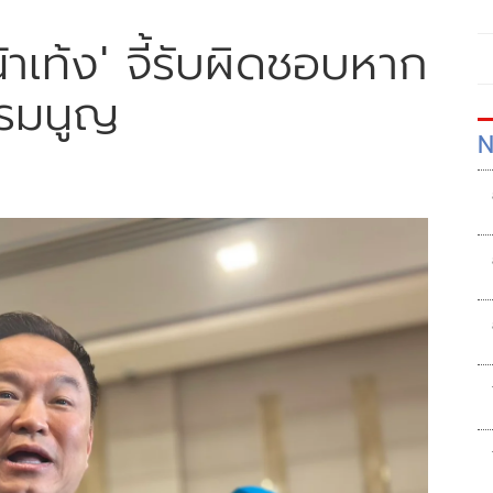
น้าเท้ง' จี้รับผิดชอบหาก
รรมนูญ
N