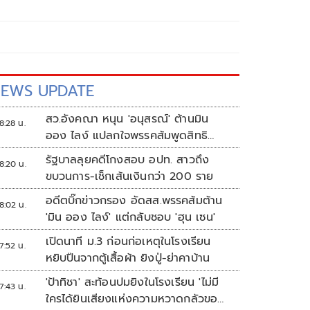
EWS UPDATE
สว.อังคณา หนุน 'อนุสรณ์' ต้านมิน
8:28 น.
ออง ไลง์ แปลกใจพรรคส้มพูดสิทธิ
มนุษยชนแต่กลับเงียบ
รัฐบาลลุยคดีโกงสอบ อปท. สาวถึง
8:20 น.
ขบวนการ-เช็กเส้นเงินกว่า 200 ราย
อดีตบิ๊กข่าวกรอง อัดสส.พรรคส้มต้าน
8:02 น.
'มิน ออง ไลง์' แต่กลับชอบ 'ฮุน เซน'
เปิดนาที ม.3 ก่อนก่อเหตุในโรงเรียน
7:52 น.
หยิบปืนจากตู้เสื้อผ้า ยิงปู่-ย่าคาบ้าน
'ป้าทิชา' สะท้อนปมยิงในโรงเรียน 'ไม่มี
7:43 น.
ใครได้ยินเสียงแห่งความหวาดกลัวของ