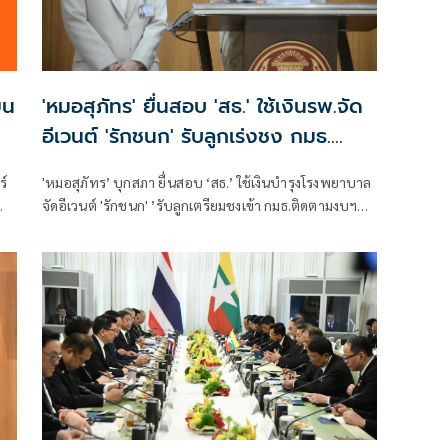
ยน
'หมอสุภัทร' ยื่นสอบ 'สธ.' ใช้เงินรพ.จัด
อีเวนต์ 'รักชนก' รับลูกเร่งชง กมธ.
สังคายนา
ร์
'หมอสุภัทร’ บุกสภา ยื่นสอบ ‘สธ.’ ใช้เงินบำรุงโรงพยาบาล
จัดอีเวนต์ 'รักชนก' ’รับลูกเตรียมชงเข้า กมธ.ติดตามงบฯ
สังคายนา