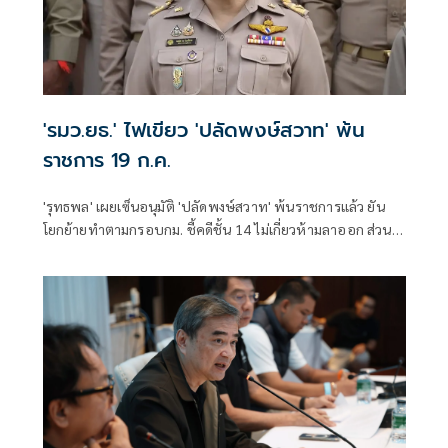
'รมว.ยธ.' ไฟเขียว 'ปลัดพงษ์สวาท' พ้น
ราชการ 19 ก.ค.
'รุทธพล' เผยเซ็นอนุมัติ 'ปลัดพงษ์สวาท' พ้นราชการแล้ว ยัน
โยกย้ายทำตามกรอบกม. ชี้คดีชั้น 14 ไม่เกี่ยวห้ามลาออก ส่วน
รายละเอียดอยู่ที่ ป.ป.ช.