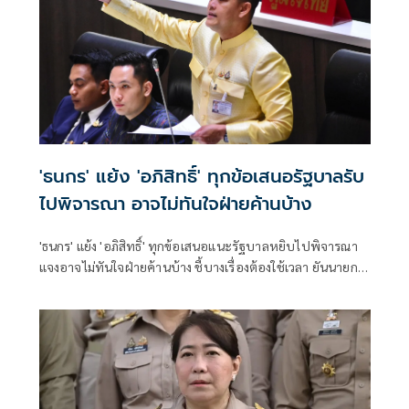
'ธนกร' แย้ง 'อภิสิทธิ์' ทุกข้อเสนอรัฐบาลรับ
ไปพิจารณา อาจไม่ทันใจฝ่ายค้านบ้าง
'ธนกร' แย้ง 'อภิสิทธิ์' ทุกข้อเสนอแนะรัฐบาลหยิบไปพิจารณา
แจงอาจไม่ทันใจฝ่ายค้านบ้าง ชี้บางเรื่องต้องใช้เวลา ยันนายกฯ
ไม่เคยนิ่งนอนใจ สั่งการใกล้ชิดห้ามทอดทิ้งประชาชน