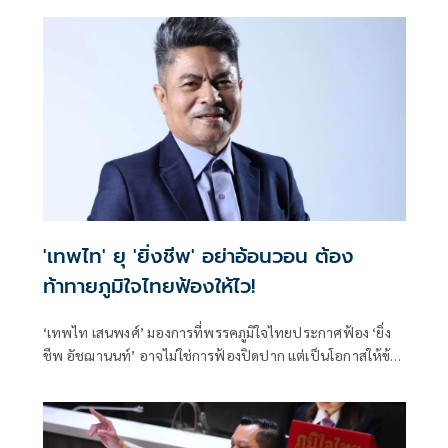
สังคายนางบฯ และปฏิรูปการเมืองด่วน
'เทพไท' ยุ 'ยิ่งชีพ' อย่าอ้อนวอน ต้อง
ท้าทายภูมิใจไทยฟ้องให้ไว!
‘เทพไท เสนพงศ์’ มองการที่พรรคภูมิใจไทยประกาศฟ้อง ‘ยิ่ง
ชีพ อัชฌานนท์’ อาจไม่ใช่การฟ้องปิดปาก แต่เป็นโอกาสให้ข้อ
เท็จจริงและพยานหลักฐานในคดีฮั้ว สว. จากสำนวน DSI ถูกนำ
เข้าสู่กระบวนการพิจารณาของศาล พร้อมแนะ ‘ยิ่งชีพ’ ไม่ต้อง
อ้อนวอน แต่ควรท้าทายให้เร่งฟ้อง เพื่อให้ความจริงปรากฏต่อ
สาธารณชน.