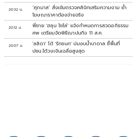
‘ศุภมาส’ สั่งเข้มตรวจคลินิกเสริมความงาม ย้ำ
20:32 น.
โฆษณาราคาต้องจ่ายจริง
พี่ชาย 'ฮลุน โซโล่' แจ้งกำหนดการสวดอภิธรรม
20:12 น.
ศพ เตรียมจัดพิธีฌาปนกิจ 11 ส.ค.
'ลลิดา' โต้ 'รักชนก' ปมงบน้ำบาดาล ชี้พื้นที่
20:07 น.
ปชน.ได้วงเงินเฉลี่ยสูงสุด