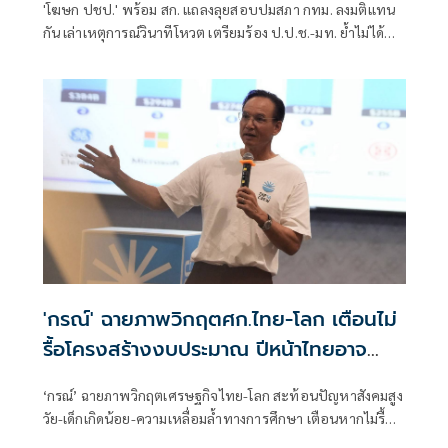
'โฆษก ปชป.' พร้อม สก. แถลงลุยสอบปมสภา กทม. ลงมติแทน
กัน เล่าเหตุการณ์วินาทีโหวต เตรียมร้อง ป.ป.ช.-มท. ย้ำไม่ได้
กลั่นแกล้งทางการเมือง แต่ต้องร่วมสร้างความโปร่งใส
'กรณ์' ฉายภาพวิกฤตศก.ไทย-โลก เตือนไม่
รื้อโครงสร้างงบประมาณ ปีหน้าไทยอาจ
เสี่ยงไร้เงินใช้จ่าย
‘กรณ์’ ฉายภาพวิกฤตเศรษฐกิจไทย-โลก สะท้อนปัญหาสังคมสูง
วัย-เด็กเกิดน้อย-ความเหลื่อมล้ำทางการศึกษา เตือนหากไม่รื้อ
โครงสร้างงบประมาณ ปีหน้าไทยอาจเสี่ยงไร้เงินจ่าย หนุน