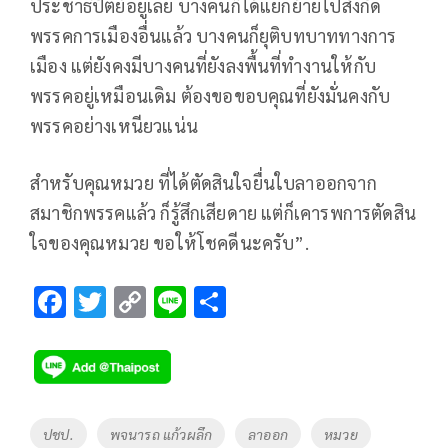
ประชาธิปัตย์อยู่เลย บางคนก็ได้แยกย้ายไปสังกัด
พรรคการเมืองอื่นแล้ว บางคนก็ยุติบทบาททางการ
เมือง แต่ยังคงมีบางคนที่ยังลงพื้นที่ทำงานให้กับ
พรรคอยู่เหมือนเดิม ต้องขอขอบคุณที่ยังมั่นคงกับ
พรรคอย่างเหนียวแน่น
สำหรับคุณหมวย ที่ได้ตัดสินใจยื่นใบลาออกจาก
สมาชิกพรรคแล้ว ก็รู้สึกเสียดาย แต่ก็เคารพการตัดสิน
ใจของคุณหมวย ขอให้โชคดีนะครับ”.
F
T
C
Li
S
ac
wi
o
n
h
e
tt
p
e
ar
b
er
y
e
o
Li
Tags
ปชป.
พจนารถ แก้วผลึก
ลาออก
หมวย