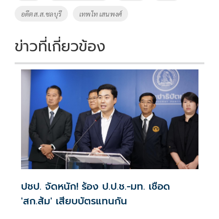
o
n
อดีตส.ส.ชลบุรี
เทพไท เสนพงศ์
k
k
ข่าวที่เกี่ยวข้อง
ปชป. จัดหนัก! ร้อง ป.ป.ช.-มท. เชือด
'สก.ส้ม' เสียบบัตรแทนกัน