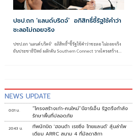
ปชป.ถก ‘แลน​ด์บริดจ์’​ อภิสิทธิ์​ชี้รัฐใช้คำว่า
ชะลอไม่ถอยจริง
ปชป.ถก ‘แลน​ด์บริดจ์’​ อภิสิทธิ์​“ชี้รัฐใช้คำว่าชะลอ ไม่ถอยจริง
ยันประชาธิปัตย์ ผลักดัน​ Southern Connect วางโครงสร้าง
พื้นฐานหลากหลายกว่าแลนด์บริดจ์​ เชื่อ​ ชาวบ้านได้ประโยชน์
NEWS UPDATE
“โครงสร้างเก่า-คนใหม่”บีอาร์เอ็น รัฐตรึงกำลัง
0:01 น.
รักษาพื้นที่ปลอดภัย
ทัพนักบิด 'ฮอนด้า เรซซิ่ง ไทยแลนด์' ลุ้นล่าโพ
20:43 น.
เดียม ARRC สนาม 4 ที่มัลดาลิกา