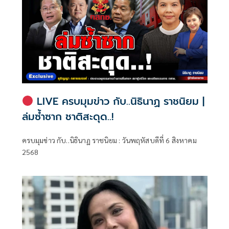
LIVE ครบมุมข่าว กับ..นิธินาฏ ราชนิยม |
ล่มซ้ำซาก ชาติสะดุด..!
ครบมุมข่าว กับ..นิธินาฏ ราชนิยม : วันพฤหัสบดีที่ 6 สิงหาคม
2568