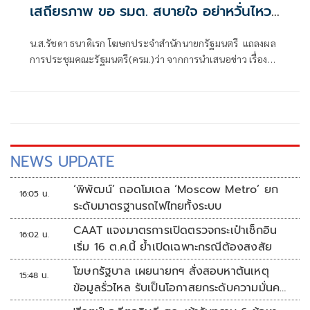
เสถียรภาพ ขอ รมต. สบายใจ อย่าหวั่นไหว
คำถามยุยง
น.ส.รัชดา ธนาดิเรก โฆษกประจำสำนักนายกรัฐมนตรี แถลงผล
การประชุมคณะรัฐมนตรี(ครม.)ว่า จากการนำเสนอข่าว เรื่อง
เสถียรภาพของรัฐบาล ซึ่งสื่อมวลชนรับทราบคำตอบจากพรรค
ร่วมรัฐบาลและนายกฯไปแล้วว่า รัฐบาลนี้มีเสถียรภาพและ
ทำงานร่วมกันอย่างเต็มที่
NEWS UPDATE
‘พิพัฒน์’ ถอดโมเดล ‘Moscow Metro’ ยก
16:05 น.
ระดับมาตรฐานรถไฟไทยทั้งระบบ
CAAT แจงมาตรการเปิดตรวจกระเป๋าเช็กอิน
16:02 น.
เริ่ม 16 ต.ค.นี้ ย้ำเปิดเฉพาะกรณีต้องสงสัย
โฆษกรัฐบาล เผยนายกฯ สั่งสอบหาต้นเหตุ
15:48 น.
ข้อมูลรั่วไหล รับเป็นโอกาสยกระดับความมั่นคง
ปลอดภัยข้อมูลภาครัฐทั้งระบบ