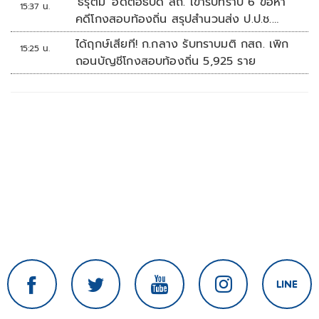
'ธีรุตม์' อดีตอธิบดี สถ. เข้ารับทราบ 6 ข้อหา
15:37 น.
คดีโกงสอบท้องถิ่น สรุปสำนวนส่ง ป.ป.ช.
สัปดาห์หน้า
ได้ฤกษ์เสียที! ก.กลาง รับทราบมติ กสถ. เพิก
15:25 น.
ถอนบัญชีโกงสอบท้องถิ่น 5,925 ราย