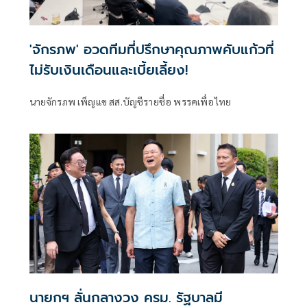
'จักรภพ' อวดทีมที่ปรึกษาคุณภาพคับแก้วที่
ไม่รับเงินเดือนและเบี้ยเลี้ยง!
นายจักรภพ เพ็ญแข สส.บัญชีรายชื่อ พรรคเพื่อไทย
นายกฯ ลั่นกลางวง ครม. รัฐบาลมี