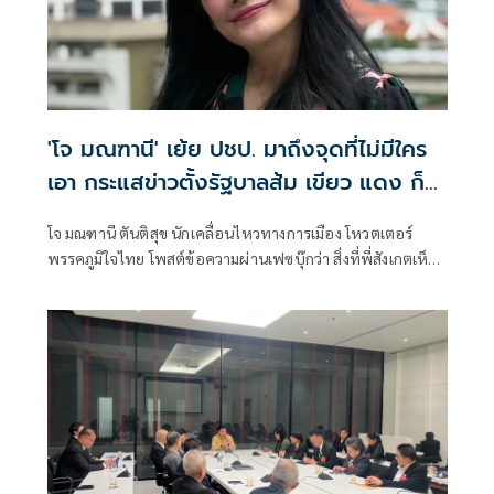
'โจ มณฑานี' เย้ย ปชป. มาถึงจุดที่ไม่มีใคร
เอา กระแสข่าวตั้งรัฐบาลส้ม เขียว แดง ก็
ยังไม่มีฟ้าเลย
โจ มณฑานี ตันติสุข นักเคลื่อนไหวทางการเมือง โหวตเตอร์
พรรคภูมิใจไทย โพสต์ข้อความผ่านเฟซบุ๊กว่า สิ่งที่พี่สังเกตเห็น
ในกระแสข่าวรัฐบาลส้มโอแดงคือ ไม่มีฟ้าอยู่ในนั้นเลย มาถึงจุด
ที่เป็นพรรคที่ทุกฝั่งลืมได้ไงเนี้ย