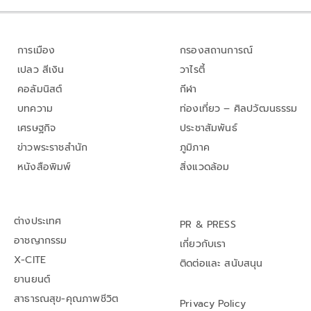
การเมือง
กรองสถานการณ์
เปลว สีเงิน
วาไรตี้
คอลัมนิสต์
กีฬา
บทความ
ท่องเที่ยว – ศิลปวัฒนธรรม
เศรษฐกิจ
ประชาสัมพันธ์
ข่าวพระราชสำนัก
ภูมิภาค
หนังสือพิมพ์
สิ่งแวดล้อม
ต่างประเทศ
PR & PRESS
อาชญากรรม
เกี่ยวกับเรา
X-CITE
ติดต่อและ สนับสนุน
ยานยนต์
สาธารณสุข-คุณภาพชีวิต
Privacy Policy