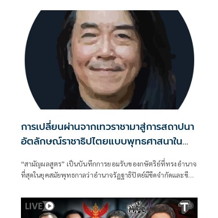
การเปลี่ยนผ่านจากเทวราชามาสู่การสถาปนา
อัตลักษณ์ราชาธิปไตยแบบพุทธศาสนาใน
พระไตรปิฏก : สามัญผลสูตรในฐานะทฤษฎี
“สามัญผลสูตร” เป็นบันทึกการยอมรับของกษัตริย์ที่ทรงอำนาจ
ขีดจำกัดของอำนาจรัฐเหนือแรงงานและ
ที่สุดในยุคสมัยพุทธกาลว่าอำนาจรัฏฐาธิปัตย์มีขีดจำกัดและขีด
ทรัพย์สิน
จำกัดนั้นอยู่ที่พรมแดนระหว่างร่างกายและจิตใจของพลเมือง