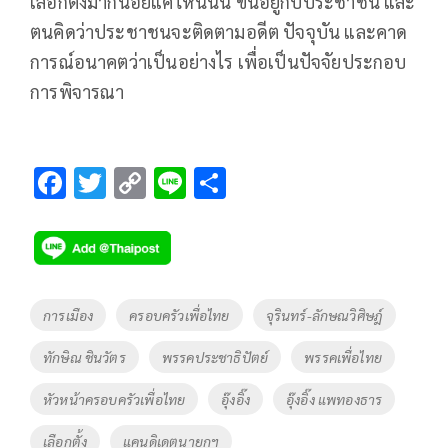
เลือกตั้งมากน้อยแค่ไหนนั้น ขึ้นอยู่กับประชาชน และ
ตนคิดว่าประชาชนจะติดตามอดีต ปัจจุบัน และคาด
การณ์อนาคตว่าเป็นอย่างไร เพื่อเป็นปัจจัยประกอบ
การพิจารณา
F
T
C
Li
S
ac
wi
o
n
h
e
tt
p
e
ar
b
er
y
e
o
Li
Tags
การเมือง
ครอบครัวเพื่อไทย
จุรินทร์-ลักษณวิศิษฎ์
o
n
ทักษิณ ชินวัตร
พรรคประชาธิปัตย์
พรรคเพื่อไทย
k
k
หัวหน้าครอบครัวเพื่อไทย
อุ๊งอิ๊ง
อุ๊งอิ๊ง แพทองธาร
เลือกตั้ง
แคนดิเดตนายกฯ