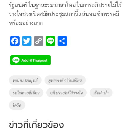
รัฐมนตรี ในฐานะรมว.กลาโหม ในการอภิปรายไม่ไว้
วางใจช่วงเปิดสมัยประชุมสภานี้แน่นอน ซึ่งพรรคมี
พร้อมอย่างมาก
F
T
C
Li
S
ac
wi
o
n
h
e
tt
p
e
ar
b
er
y
e
o
Li
Tags
พล.อ.ประยุทธ์
ยุทธพงศ์ จรัสเสถียร
o
n
รถไฟสายสีเขียว
อภิปรายไม่ไว้วางใจ
เรือดำน้ำ
k
k
โควิด
ข่าวที่เกี่ยวข้อง