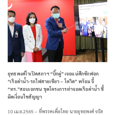
ยุทธพงศ์โวเปิดสภาฯ “บิ๊กตู่” เจอแน่ศึกซักฟอก
“เรือดำน้ำ-รถไฟสายเขียว – โควิด” พร้อม จี้
“ทร.”สอบเอกชน ขุดโครงการท่าจอดเรือดำน้ำ ชี้
ผิดเงื่อนไขสัญญา
10 เม.ย.2565 – ที่พรรคเพื่อไทย นายยุทธพงศ์ จรัส