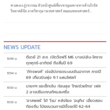
ศ.นพ.ยง ภู่วรวรรณ หัวหน้าศูนย์เชี่ยวชาญเฉพาะทางด้านไวรัส
วิทยาคลินิก ภาควิชากุมารเวชศาสตร์ คณะแพทยศาสตร์
จุฬาลงกรณ์มหาวิทยาลัย
NEWS UPDATE
ดีเดย์ 21 ส.ค. เปิดวิ่งฟรี M6 บางปะอิน-โคราช
13:59 น.
ทุกศุกร์-อาทิตย์ ถึงสิ้นปี 69
‘ภัทรพงศ์’ เร่งอัปเกรดระบบเดินอากาศ คาดปี
13:54 น.
69 เที่ยวบินพุ่ง 9.1 แสนไฟลท์
นายกฯ ขอเช็กเงิน ก่อนลุย 'ไทยช่วยไทย' เฟส
13:53 น.
2 อาจปรับเกณฑ์คนละครึ่ง
'อาสพลธ์' โต้ 'โรม' หลังโยง 'อนุทิน' เอี่ยวสอบ
13:33 น.
ท้องถิ่น โบ้ยขบวนการมีตั้งแต่ปี 62-64