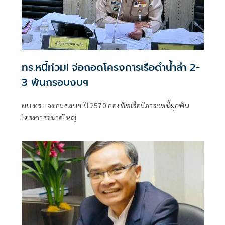
ทร.หนี้ท่วม! จ่อถอดโครงการเรือดำน้ำลำ 2-
3 พ้นกรอบงบฯ
ผบ.ทร.แจง กมธ.งบฯ ปี 2570 กองทัพเรือมีภาระหนี้ผูกพัน
โครงการขนาดใหญ่