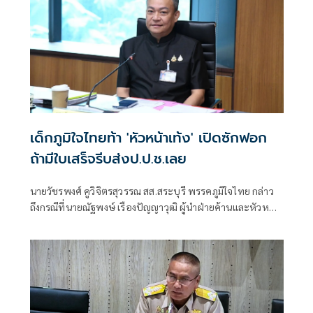
เด็กภูมิใจไทยท้า 'หัวหน้าเท้ง' เปิดซักฟอก
ถ้ามีใบเสร็จรีบส่งป.ป.ช.เลย
นายวัชรพงศ์ คูวิจิตรสุวรรณ สส.สระบุรี พรรคภูมิใจไทย กล่าว
ถึงกรณีที่นายณัฐพงษ์ เรืองปัญญาวุฒิ ผู้นำฝ่ายค้านและหัวหน้า
พรรคประชา