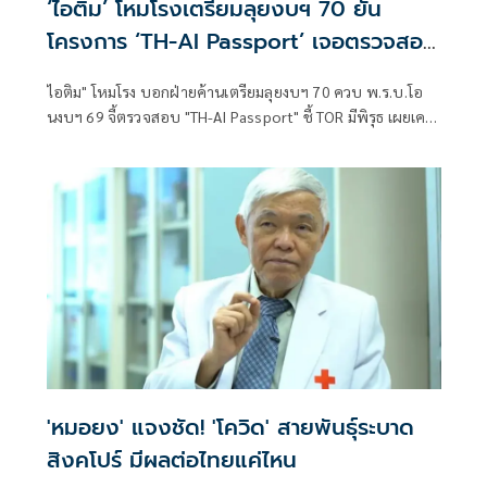
‘ไอติม’ โหมโรงเตรียมลุยงบฯ 70 ยัน
โครงการ ‘TH-AI Passport’ เจอตรวจสอบ
หนักแน่
ไอติม" โหมโรง บอกฝ่ายค้านเตรียมลุยงบฯ 70 ควบ พ.ร.บ.โอ
นงบฯ 69 จี้ตรวจสอบ "TH-AI Passport" ชี้ TOR มีพิรุธ เผยเคย
ติงระบบสะสมทักษะ สมัย "ภูมิใจไทย" เป็นเจ้ากระทรวง อว. แต่
ยังดันต่อ ชม "อ.เชน" รับไม้ต่อแล้วรื้อ TOR อุดรอยรั่ว ยอมรับ
ซักฟอกรอบนี้ไม่ทัน ขอคุยพรรคร่วมฝ่ายค้านก่อน
'หมอยง' แจงชัด! 'โควิด' สายพันธุ์ระบาด
สิงคโปร์ มีผลต่อไทยแค่ไหน