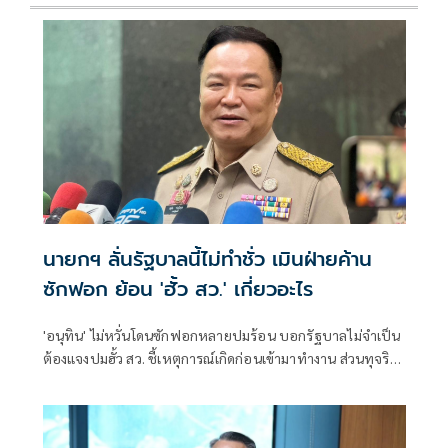
นายกฯ ลั่นรัฐบาลนี้ไม่ทำชั่ว เมินฝ่ายค้าน
ซักฟอก ย้อน 'ฮั้ว สว.' เกี่ยวอะไร
'อนุทิน' ไม่หวั่นโดนซักฟอกหลายปมร้อน บอกรัฐบาลไม่จำเป็น
ต้องแจงปมฮั้ว สว. ชี้เหตุการณ์เกิดก่อนเข้ามาทำงาน ส่วนทุจริต
สอบท้องถิ่นทำเต็มที่ เรื่องจบแล้ว ยันไม่ต้องมีองครักษ์พิทักษ์