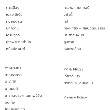
การเมือง
กรองสถานการณ์
เปลว สีเงิน
วาไรตี้
คอลัมนิสต์
กีฬา
บทความ
ท่องเที่ยว – ศิลปวัฒนธรรม
เศรษฐกิจ
ประชาสัมพันธ์
ข่าวพระราชสำนัก
ภูมิภาค
หนังสือพิมพ์
สิ่งแวดล้อม
ต่างประเทศ
PR & PRESS
อาชญากรรม
เกี่ยวกับเรา
X-CITE
ติดต่อและ สนับสนุน
ยานยนต์
สาธารณสุข-คุณภาพชีวิต
Privacy Policy
บันเทิง
ไทยโพสต์ ทีวี