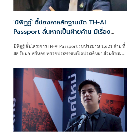
'นิพิฏฐ์' ชี้ช่องหาหลักฐานมัด TH-AI
Passport ลั่นหากเป็นฝ่ายค้าน มีเรื่อง
ซักฟอกรัฐบาลอื้อ
นิพิฎฐ์ ลั่นโครงการ TH-AI Passport งบประมาณ 1,621 ล้าน ที่
สส.รัชนก ศรีนอก พรรคประชาชนเปิดประเด็นมา ส่วนตัวผมใน
ฐานะประชาชน ผมไม่ไว้วางใจรัฐบาลแล้ว