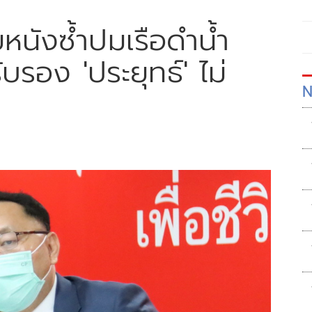
หนังซ้ำปมเรือดำน้ำ
บรอง 'ประยุทธ์' ไม่
N