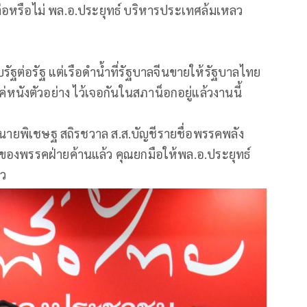
่อหรือไม่ พล.อ.ประยุทธ์ บริหารประเทศล้มเหลว
รัฐต่อรัฐ แต่เรือดำน้ำที่รัฐบาลจีนขายให้รัฐบาลไทย
นี่แค่หนังตัวอย่าง ไว้เจอกันในสภาน็อกอยู่แล้วงานนี้
มีนายพิเชษฐ สถิรชวาล ส.ส.บัญชีรายชื่อพรรคพลัง
มูลของพรรคฝ่ายค้านแล้ว คุณยกมือให้พล.อ.ประยุทธ์
าว