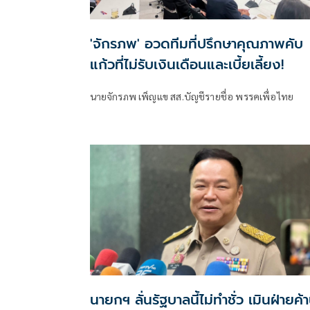
'จักรภพ' อวดทีมที่ปรึกษาคุณภาพคับ
แก้วที่ไม่รับเงินเดือนและเบี้ยเลี้ยง!
นายจักรภพ เพ็ญแข สส.บัญชีรายชื่อ พรรคเพื่อไทย
นายกฯ ลั่นรัฐบาลนี้ไม่ทำชั่ว เมินฝ่ายค้