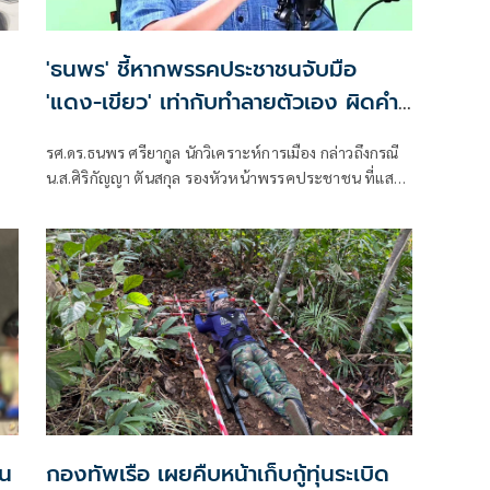
'ธนพร' ชี้หากพรรคประชาชนจับมือ
'แดง-เขียว' เท่ากับทำลายตัวเอง ผิดคำ
พูด
รศ.ดร.ธนพร ศรียากูล นักวิเคราะห์การเมือง กล่าวถึงกรณี
น.ส.ศิริกัญญา ตันสกุล รองหัวหน้าพรรคประชาชน ที่แสดง
ความเห็นว่าหากเกิดการจัดตั้งรัฐบาลระหว่างพรรคเพื่อ
ไทยกับพรรคภูมิใจไทย ก็จำเป็นต้องพูดคุยกับพรรค
ประชาชนด้วยว่า
าน
กองทัพเรือ เผยคืบหน้าเก็บกู้ทุ่นระเบิด