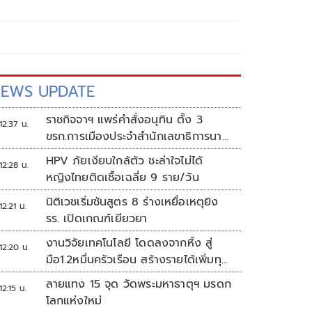
EWS UPDATE
ราชกิจจาฯ แพร่คำสั่งอนุทิน ตั้ง 3
12:37 น.
ขรก.การเมืองประจำสำนักเลขาธิการนา
ยกฯ
HPV ภัยเงียบใกล้ตัว ชะล่าใจไม่ได้
12:28 น.
หญิงไทยติดเชื้อเฉลี่ย 9 ราย/วัน
นิติเวชเริ่มชันสูตร 8 ร่างเหยื่อเหตุยิง
12:21 น.
รร. เปิดเกณฑ์เยียวยา
งานวิจัยเทคโนโลยี โดดลงจากหิ้ง สู่
12:20 น.
มือ1.2หมื่นครัวเรือน สร้างรายได้เพิ่มทุก
เดือน
ลายแทง 15 จุด วัดพระมหาธาตุฯ มรดก
12:15 น.
โลกแห่งใหม่