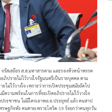
ศ์ จรัสเสถียร ส.ส.มหาสารคาม และรองหัวหน้าพรรค
มอภิปรายไม่ไว้วางใจรัฐมนตรีเป็นรายบุคคล ตาม
รายไม่ไว้วางใจ เพราะว่าการเปิดประชุมสมัยถัดไป
มีความพร้อมในการที่จะเปิดอภิปรายไม่ไว้วางใจ
ถามประชาชน ไม่มีใครเอาพล.อ.ประยุทธ์ แล้ว คนสาป
ด เศรษฐกิจพัง คนตายเพราะโควิด-19 ร้อยกว่าคนทุกวัน