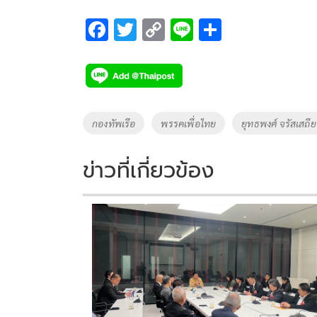
F
T
C
Li
S
ac
wi
o
n
h
e
tt
p
e
ar
b
er
y
e
o
Li
Tags
กองทัพเรือ
พรรคเพื่อไทย
ยุทธพงศ์ จรัสเสถี
o
n
k
k
ข่าวที่เกี่ยวข้อง