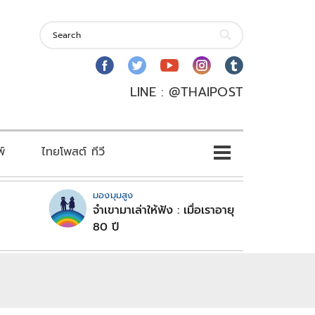
LINE : @THAIPOST
พ์
ไทยโพสต์ ทีวี
มองมุมสูง
จำเขามาเล่าให้ฟัง : เมื่อเราอายุ
80 ปี