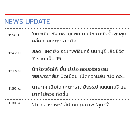
NEWS UPDATE
'ยศชนัน' สั่ง ศธ. ดูแลความปลอดภัยขั้นสูงสุด
11:56 น.
คลี่คลายเหตุกราดยิง
สลด! เหตุยิง รร.เทพศิรินทร์ นนทบุรี เสียชีวิต
11:47 น.
7 ราย เจ็บ 15
นักร้องจัดให้ ยื่น ป.ป.ช.สอบจริยธรรม
11:46 น.
'สส.พรรคส้ม' บิดเบือน เปิดความลับ 'บังเกอร์
ทหาร'
นายกฯ เสียใจ เหตุกราดยิงรร.ย่านนนทบุรี แย่
11:39 น.
มากไม่ควรเกิดขึ้น
11:35 น.
'ฮาย อาภาพร' อัปเดตสุขภาพ 'สุนารี'