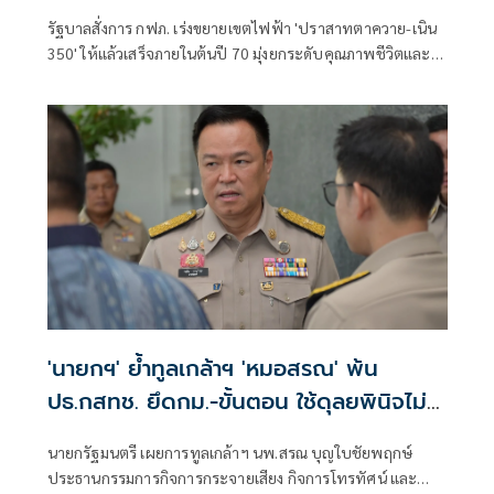
รัฐบาลสั่งการ กฟภ. เร่งขยายเขตไฟฟ้า 'ปราสาทตาควาย-เนิน
350' ให้แล้วเสร็จภายในต้นปี 70 มุ่งยกระดับคุณภาพชีวิตและ
ขวัญกำลังพลแนวหน้า เสริมสร้างความมั่นคงชายแดน
'นายกฯ' ย้ำทูลเกล้าฯ 'หมอสรณ' พ้น
ปธ.กสทช. ยึดกม.-ขั้นตอน ใช้ดุลยพินิจไม่
ได้
นายกรัฐมนตรี เผยการทูลเกล้าฯ นพ.สรณ บุญใบชัยพฤกษ์
ประธานกรรมการกิจการกระจายเสียง กิจการโทรทัศน์ และ