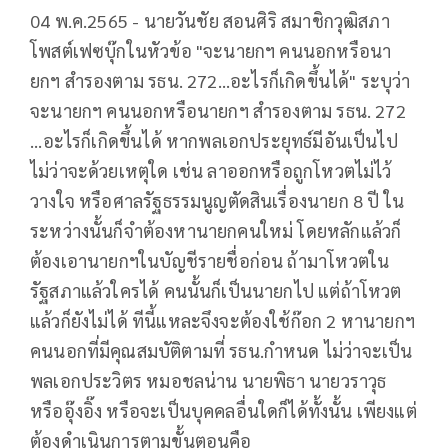
04 พ.ค.2565 - นายวันชัย สอนศิริ สมาชิกวุฒิสภา
โพสต์เฟซบุ๊กในหัวข้อ "จะนายกฯ คนนอกหรือนา
ยกฯ สำรองตาม รธน. 272...อะไรก็เกิดขึ้นได้" ระบุว่า
จะนายกฯ คนนอกหรือนายกฯ สำรองตาม รธน. 272
...อะไรก็เกิดขึ้นได้ หากพลเอกประยุทธ์มีอันเป็นไป
ไม่ว่าจะด้วยเหตุใด เช่น ลาออกหรือถูกโหวตไม่ไว้
วางใจ หรือศาลรัฐธรรมนูญตัดสินเรื่องนายก 8 ปี ใน
ระหว่างนั้นก็จำต้องหานายกคนใหม่ โดยหลักแล้วก็
ต้องเอานายกฯในบัญชีรายชื่อก่อน ถ้ามาโหวตใน
รัฐสภาแล้วใครได้ คนนั้นก็เป็นนายกไป แต่ถ้าโหวต
แล้วก็ยังไม่ได้ ทีนี้แหละจึงจะต้องใช้ก๊อก 2 หานายกฯ
คนนอกที่มีคุณสมบัติตามที่ รธน.กำหนด ไม่ว่าจะเป็น
พลเอกประวิตร หมอชลน่าน นายพิธา นายวราวุธ
หรืออุ๊งอิ๊ง หรือจะเป็นบุคคลอื่นใดก็ได้ทั้งนั้น เพียงแต่
ต้องดำเนินการตามขั้นตอนคือ