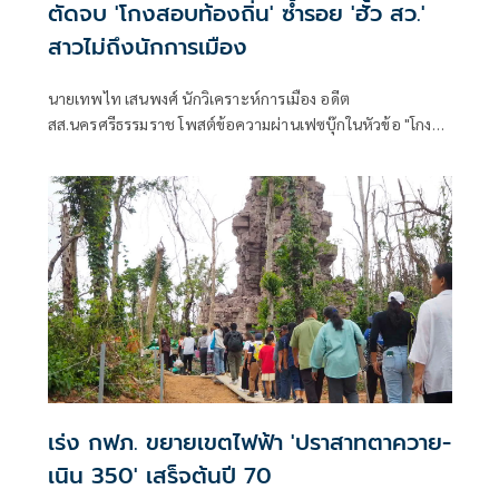
ตัดจบ 'โกงสอบท้องถิ่น' ซ้ำรอย 'ฮั้ว สว.'
สาวไม่ถึงนักการเมือง
นายเทพไท เสนพงศ์ นักวิเคราะห์การเมือง อดีต
สส.นครศรีธรรมราช โพสต์ข้อความผ่านเฟซบุ๊กในหัวข้อ "โกง
สว.-โกงสอบท้องถิ่น ตัดจบ ไม่ถึงนักการเมือง โดยระบุว่า
เร่ง กฟภ. ขยายเขตไฟฟ้า 'ปราสาทตาควาย-
เนิน 350' เสร็จต้นปี 70