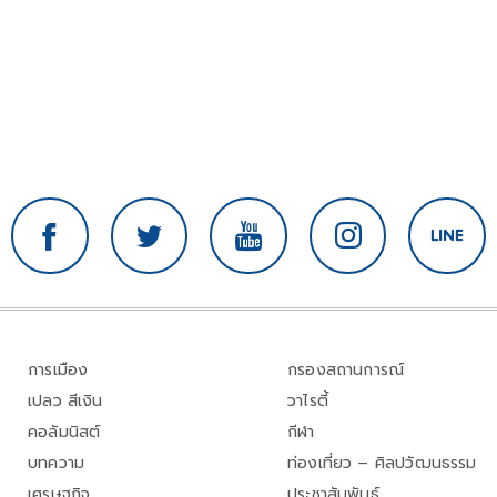
การเมือง
กรองสถานการณ์
เปลว สีเงิน
วาไรตี้
คอลัมนิสต์
กีฬา
บทความ
ท่องเที่ยว – ศิลปวัฒนธรรม
เศรษฐกิจ
ประชาสัมพันธ์