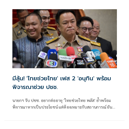
กิจการโทรคมนาคมแห่งชาติ (กสทช.) กรณีขาดคุณสมบัติ
มีลุ้น! 'ไทยช่วยไทย' เฟส 2 'อนุทิน' พร้อม
พิจารณาช่วย ปชช.
นายกฯ รับ ปชช. อยากต่ออายุ 'ไทยช่วยไทย พลัส' ย้ำพร้อม
พิจารณาหากเป็นประโยชน์ แต่ต้องเหมาะกับสถานการณ์ ยัน
รัฐบาลมีเวลาอีก 3 ปี พิสูจน์ผลงาน แจงลุคขาสั้นเดินตลาด 'ก็ลม
มันเย็น'