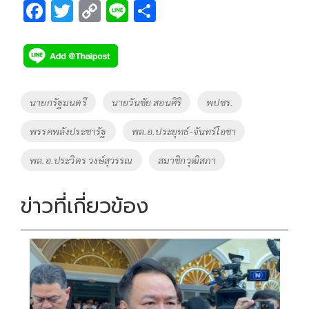
F
T
C
Li
S
ac
wi
o
n
h
e
tt
p
e
ar
b
er
y
e
o
Li
Tags
นายกรัฐมนตรี
นายวันชัย สอนศิริ
พปชร.
o
n
พรรคพลังประชารัฐ
พล.อ.ประยุทธ์-จันทร์โอชา
k
k
พล.อ.ประวิตร วงษ์สุวรรณ
สมาชิกวุฒิสภา
ข่าวที่เกี่ยวข้อง