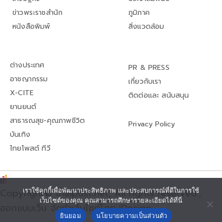
ข่าวพระราชสำนัก
ภูมิภาค
หนังสือพิมพ์
สิ่งแวดล้อม
ต่างประเทศ
PR & PRESS
อาชญากรรม
เกี่ยวกับเรา
X-CITE
ติดต่อและ สนับสนุน
ยานยนต์
สาธารณสุข-คุณภาพชีวิต
Privacy Policy
บันเทิง
ไทยโพสต์ ทีวี
เราใช้คุกกี้เพื่อพัฒนาประสิทธิภาพ และประสบการณ์ที่ดีในการใช้
Copyright© thaipost.net, All rights reserved.,
เว็บไซต์ของคุณ คุณสามารถศึกษารายละเอียดได้ที่นี่
ออกแบบเว็บ จัดทำเว็บไซต์โดย iDesign
ยินยอม
นโยบายความเป็นส่วนตัว