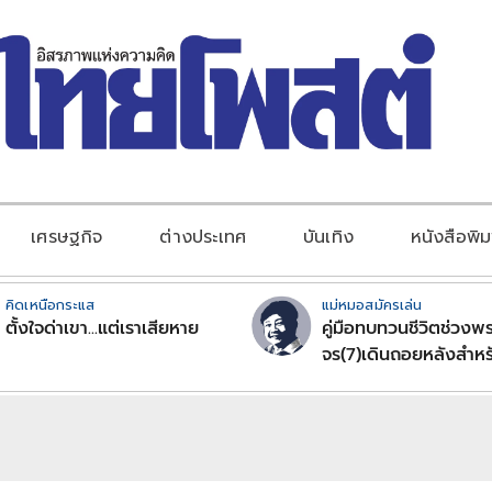
เศรษฐกิจ
ต่างประเทศ
บันเทิง
หนังสือพิม
คิดเหนือกระแส
แม่หมอสมัครเล่น
ตั้งใจด่าเขา...แต่เราเสียหาย
คู่มือทบทวนชีวิตช่วงพร
จร(7)เดินถอยหลังสำหร
ลัคนาราศีตอนที่2