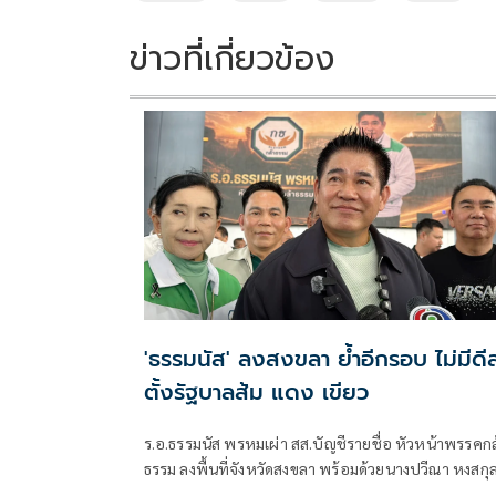
o
n
k
k
ข่าวที่เกี่ยวข้อง
'ธรรมนัส' ลงสงขลา ย้ำอีกรอบ ไม่มีดี
ตั้งรัฐบาลส้ม แดง เขียว
ร.อ.ธรรมนัส พรหมเผ่า สส.บัญชีรายชื่อ หัวหน้าพรรคกล
ธรรม ลงพื้นที่จังหวัดสงขลา พร้อมด้วยนางปวีณา หงสกุ
ซึ่งร่วมเดินทางมาด้วย เพื่อพบปะนายเดชอิศม์ ขาวทอง