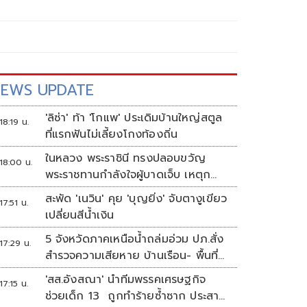
EWS UPDATE
'ลิซ่า' ท้า 'โกแพ' ประเดิมบ้านใหญ่สตูล
18:19 น.
ที่แรกฟันไม่เลี้ยงโกงท้องถิ่น
ในหลวง พระราชินี ทรงปลอบขวัญ
18:00 น.
พระราชทานกำลังใจผู้บาดเจ็บ เหตุก
ราดยิง รร.เทพศิรินทร์นนทบุรี
สะพัด 'เนวิน' คุย 'บุญยิ่ง' จับตางูเขียว
17:51 น.
เปลี่ยนสีน้ำเงิน
5 จังหวัดภาคเหนือน้ำถล่มอ่วม ปภ.สั่ง
17:29 น.
สำรวจความเสียหาย บ้านเรือน- พื้นที่
เกษตร
'สส.อังสณา' นำทีมพรรคเศรษฐกิจ
17:15 น.
ช่วยเด็ก 13 ถูกทำร้ายซ้ำซาก ประสา