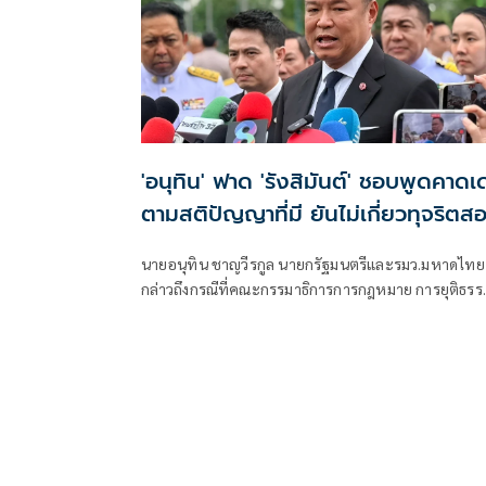
'อนุทิน' ฟาด 'รังสิมันต์' ชอบพูดคาดเ
ตามสติปัญญาที่มี ยันไม่เกี่ยวทุจริตส
ท้องถิ่น
นายอนุทิน ชาญวีรกูล นายกรัฐมนตรีและรมว.มหาดไทย
กล่าวถึงกรณีที่คณะกรรมาธิการการกฎหมาย การยุติธรร
และสิทธิมนุษยชน สภาผู้แทนราษฎร ที่มี นายรังสิมันต์ โ
เป็นประธานกรรมาธิการ มีการอ้างชื่อนายกรัฐมนตรี
เข้าไปเกี่ยวข้องกับการทุจริตสอบท้องถิ่น