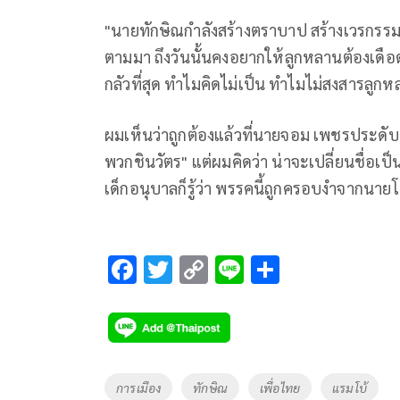
"นายทักษิณกำลังสร้างตราบาป สร้างเวรกรรมใ
ตามมา ถึงวันนั้นคงอยากให้ลูกหลานต้องเดือดร้
กลัวที่สุด ทำไมคิดไม่เป็น ทำไมไม่สงสารล
ผมเห็นว่าถูกต้องแล้วที่นายจอม เพชรประดับ
พวกชินวัตร" แต่ผมคิดว่า น่าจะเปลี่ยนชื่อเ
เด็กอนุบาลก็รู้ว่า พรรคนี้ถูกครอบงำจากนายโ
F
T
C
Li
S
ac
wi
o
n
h
e
tt
p
e
ar
b
er
y
e
o
Li
Tags
การเมือง
ทักษิณ
เพื่อไทย
แรมโบ้