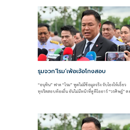
และสมาชิกพรรค ณ ที่ทำการนายเดชอิศม์ โดยมีการ
ประชุมหารือแนวทางการทำงานและขับเคลื่อนนโยบาย
พื้นที่ ก่อนเดินทางต่อไปยังจังหวัดพัทลุง
รุมจวก‘โรม’เพ้อเจ้อโกงสอบ
“อนุทิน” ฟาด “โรม” พูดไม่มีข้อมูลจริง จับโยงให้เอี่ยว
ทุจริตสอบท้องถิ่น ยันไม่มีหน้าที่ดูทีโออาร์ “วรศิษฎ์” 
พูดข้อเท็จจริงไม่ครบ