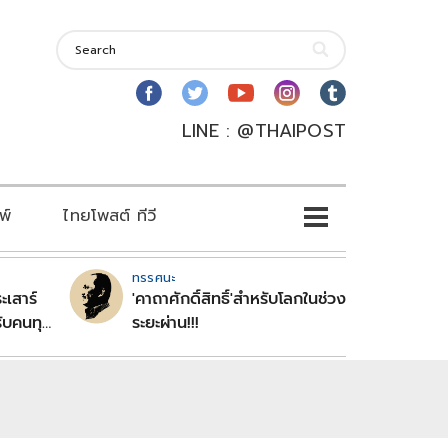
LINE : @THAIPOST
พ์
ไทยโพสต์ ทีวี
ทรรศนะ
ะเสาร์
'คาถาศักดิ์สิทธิ์'สำหรับโลกในช่วง
ับคนทุก
ระยะผ่าน!!!