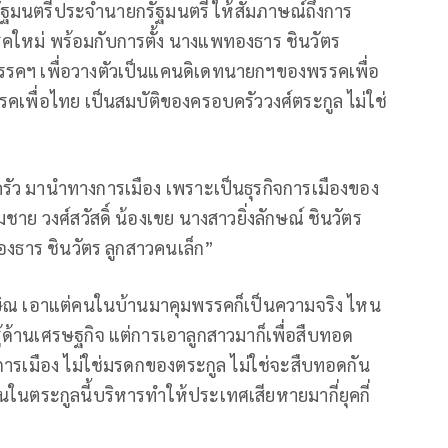
ยรัฐมนตรีประจำนายกรัฐมนตรี ให้สัมภาษณ์ถึงการ
รคใหม่ พร้อมกับการตั้ง นางแพทองธาร ชินวัตร
รรคฯ เพื่อวางตัวเป็นแคนดิเดทนายกฯของพรรคเพื่อ
คเพื่อไทย เป็นสมบัติของครอบครัววงศ์ตระกูล ไม่ใช่
ัว มานำทางการเมือง เพราะเป็นธุรกิจการเมืองของ
ชาย วงศ์สวัสดิ์ น้องเขย นางสาวยิ่งลักษณ์ ชินวัตร
ทองธาร ชินวัตร ลูกสาวคนเล็ก”
ทักษิณ เอาแต่คนในบ้านมาคุมพรรคก็เป็นความจริง ไหน
้ด้านเศรษฐกิจ แต่การเอาลูกสาวมาก็เพื่อสืบทอด
การเมือง ไม่ใช่มรดกของตระกูล ไม่ใช่จะสืบทอดกัน
นในตระกูลนี้บริหารทำให้ประเทศเสียหายมากี่ยุคกี่