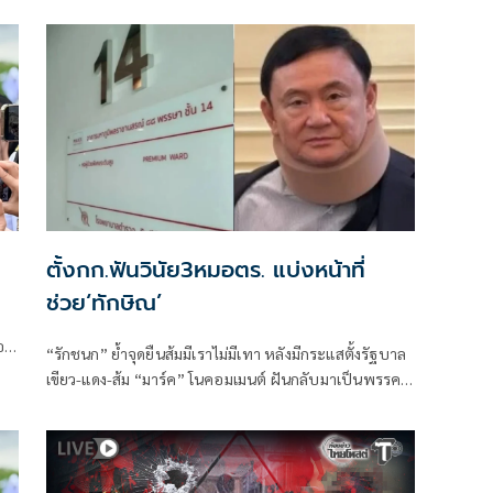
ใน
ตั้งกก.ฟันวินัย3หมอตร. แบ่งหน้าที่
ช่วย‘ทักษิณ’
ตอก
“รักชนก” ย้ำจุดยืนส้มมีเราไม่มีเทา หลังมีกระแสตั้งรัฐบาล
เขียว-แดง-ส้ม “มาร์ค” โนคอมเมนต์ ฝันกลับมาเป็นพรรค
หลัก “ผบ.ตร.” ตั้งกรรมการสอบ