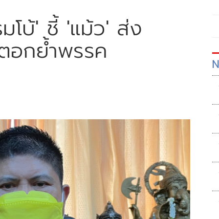
โบ้' ชี้ 'แม้ว' ส่ง
ย ตอกย้ำพรรค
N