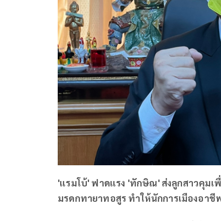
'แรมโบ้' ฟาดแรง 'ทักษิณ' ส่งลูกสาวคุม
มรดกทายาทอสูร ทำให้นักการเมืองอาชีพย้