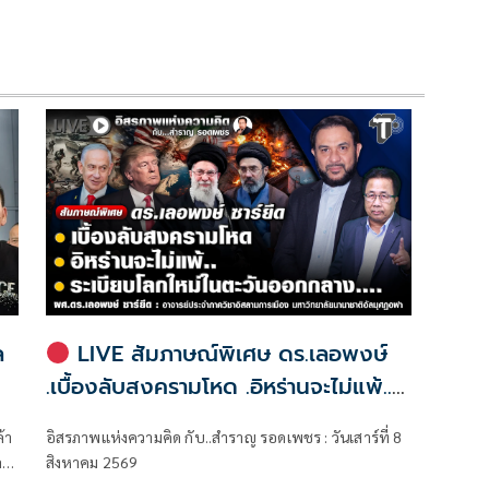
ล
LIVE สัมภาษณ์พิเศษ ดร.เลอพงษ์
.เบื้องลับสงครามโหด .อิหร่านจะไม่แพ้..
.ระเบียบโลกใหม่ในตะวันออกกลาง…. |
้า
อิสรภาพแห่งความคิด กับ..สำราญ รอดเพชร : วันเสาร์ที่ 8
อิสรภาพแห่งความคิด กับ..สำราญ รอด
ล
สิงหาคม 2569
เพชร