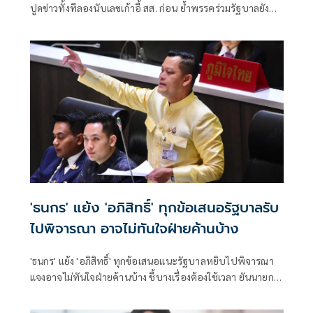
ปูดข่าวทั้งทีลองนับเลขเก้าอี้ สส. ก่อน ย้ำพรรคร่วมรัฐบาลยัง
แน่นปึ้ก
'ธนกร' แย้ง 'อภิสิทธิ์' ทุกข้อเสนอรัฐบาลรับ
ไปพิจารณา อาจไม่ทันใจฝ่ายค้านบ้าง
'ธนกร' แย้ง 'อภิสิทธิ์' ทุกข้อเสนอแนะรัฐบาลหยิบไปพิจารณา
แจงอาจไม่ทันใจฝ่ายค้านบ้าง ชี้บางเรื่องต้องใช้เวลา ยันนายกฯ
ไม่เคยนิ่งนอนใจ สั่งการใกล้ชิดห้ามทอดทิ้งประชาชน