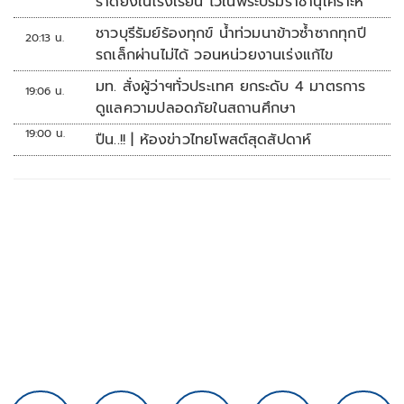
ราดยิงในโรงเรียน ไว้ในพระบรมราชานุเคราะห์
ชาวบุรีรัมย์ร้องทุกข์ น้ำท่วมนาข้าวซ้ำซากทุกปี
20:13 น.
รถเล็กผ่านไม่ได้ วอนหน่วยงานเร่งแก้ไข
มท. สั่งผู้ว่าฯทั่วประเทศ ยกระดับ 4 มาตรการ
19:06 น.
ดูแลความปลอดภัยในสถานศึกษา
19:00 น.
ปืน..!! | ห้องข่าวไทยโพสต์สุดสัปดาห์