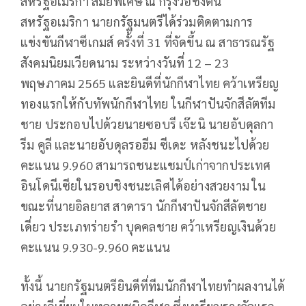
สหรัฐอเมริกา สมัยพิเศษ ณ กรุงวอชิงตัน
สหรัฐอเมริกา นายกรัฐมนตรีได้ร่วมติดตามการ
แข่งขันกีฬาซีเกมส์ ครั้งที่ 31 ที่จัดขึ้น ณ สาธารณรัฐ
สังคมนิยมเวียดนาม ระหว่างวันที่ 12 – 23
พฤษภาคม 2565 และยินดีที่นักกีฬาไทย คว้าเหรียญ
ทองแรกให้กับทัพนักกีฬาไทย ในกีฬาปันจักสีลัตทีม
ชาย ประกอบไปด้วยนายซอบรี เจ๊ะนิ นายอับดุลกา
รีม คูลี และนายอับดุลรอฮีม ซีเดะ หลังชนะไปด้วย
คะแนน 9.960 สามารถชนะแชมป์เก่าจากประเทศ
อินโดนีเซียในรอบชิงชนะเลิศได้อย่างสวยงาม ใน
ขณะที่นายอิลยาส สาดารา นักกีฬาปันจักสีลัตชาย
เดี่ยว ประเภทร่ายรำ บุคคลชาย คว้าเหรียญเงินด้วย
คะแนน 9.930-9.960 คะแนน
ทั้งนี้ นายกรัฐมนตรียินดีที่ทีมนักกีฬาไทยทำผลงานได้