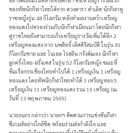
อย่างดีเยี่ยมในหลายชนิดกีฬา ซึ่งเหรียญรางวัลแรก
ของทัพนักกีฬาไทยได้จาก ดวงดารา คำเลิศ นักกีฬาคู
ราซหญิงรุ่น 48 กิโลกรัม หลังทำผลงานคว้าเหรียญ
ทองแดงไปครองร่วมกับนักกีฬาเมียนมา โดยนักกีฬา
คูราซไทยยังสามารถเก็บเหรียญรางวัลเพิ่มได้อีก 2
เหรียญทองแดง จาก นพสิทธิ์ เลิศศิริสมบัติ ในรุ่น 81
กิโลกรัมชาย และ โนเอล โรสลิน กรังด์ฌอง นักกีฬา
ลูกครึ่งไทย-ฝรั่งเศส ในรุ่น 52 กิโลกรัมหญิง ขณะที่
ทีมเรือกรรเชียงไทยทำไปได้ 1 เหรียญเงิน 1 เหรียญ
ทองแดง โดยทัพนักกีฬาไทยทำได้ 3 เหรียญทอง 5
เหรียญเงิน 11 เหรียญทองแดง รวม 19 เหรียญ (ณ
วันที่ 13 พฤษภาคม 2565)
นายธนกร กล่าวว่า นายกฯ ติดตามการแข่งขันกีฬา
ซีเกมส์อย่างใกล้ชิด พร้อมร่วมส่งกำลังใจ และ
ขอบคุณนักกีฬาไทยทุกคนที่ปฏิบัติหน้าที่อย่างเต็ม