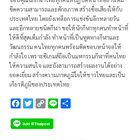
ขีดความสามารถและศักยภาพ สร้างชื่อเสียงให้กับ
ประเทศไทย โดยยังเหลือการแข่งขันอีกหลายวัน
และอีกหลายชนิดกีฬา ขอให้นักกีฬาทุกคนทำหน้าที่
ให้ดีที่สุดเต็มกำลัง ทำหน้าที่เป็นทูตทางกีฬาและ
วัฒนธรรม คนไทยทุกคนพร้อมติดขอบหน้าจอให้
กำลังใจ เพราะซีเกมส์ถือเป็นมหกรรมกีฬาที่คนไทย
ให้ความสนใจ และยังสามารถสร้างผลงานได้อย่าง
ยอดเยี่ยม สร้างความภาคภูมิใจให้ชาวไทยและเป็น
เกียรติภูมิของประเทศไทย
F
T
C
Li
S
ac
wi
o
n
h
e
tt
p
e
ar
b
er
y
e