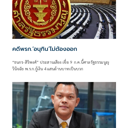
คดีพรก.‘อนุทิน’ไม่ต้องออก
“ธนกร-สิริพงศ์” ประสานเสียง เชื่อ 9 ก.ค.นี้ศาลรัฐธรรมนูญ
วินิจฉัย พ.ร.ก.กู้เงิน 4 แสนล้านบาทเป็นบวก