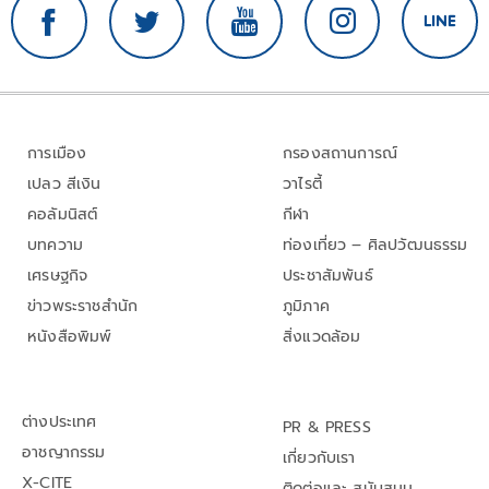
การเมือง
กรองสถานการณ์
เปลว สีเงิน
วาไรตี้
คอลัมนิสต์
กีฬา
บทความ
ท่องเที่ยว – ศิลปวัฒนธรรม
เศรษฐกิจ
ประชาสัมพันธ์
ข่าวพระราชสำนัก
ภูมิภาค
หนังสือพิมพ์
สิ่งแวดล้อม
ต่างประเทศ
PR & PRESS
อาชญากรรม
เกี่ยวกับเรา
X-CITE
ติดต่อและ สนับสนุน