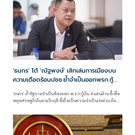
'ธนกร' โต้ 'ณัฐพงษ์' เลิกเล่นการเมืองบน
ความเดือดร้อนปชช.ย้ำจำเป็นออกพรก.กู้
เงิน 4 แสนล้าน
'ธนกร' ย้ำรัฐบาลจำเป็นต้องออก พ.ร.ก.กู้เงิน 4 แสนล้าน ชี้เพื่อ
พยุงเศรษฐกิจในยามวิกฤติ ซึ่งถือเป็นความจำเป็นเร่งด่วน ย้อน
“ณัฐพงษ์” เลิกเล่นเกมการเมืองบนความเดือดร้อนของ
ประชาชนสักครั้ง ไม่ถือว่าเสียศักดิ์ศรี