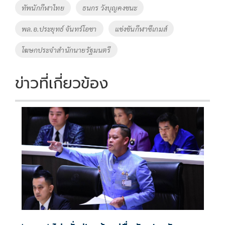
o
Li
Tags
ทัพนักกีฬาไทย
ธนกร วังบุญคงชนะ
o
n
พล.อ.ประยุทธ์ จันทร์โอชา
แข่งขันกีฬาซีเกมส์
k
k
โฆษกประจำสำนักนายรัฐมนตรี
ข่าวที่เกี่ยวข้อง