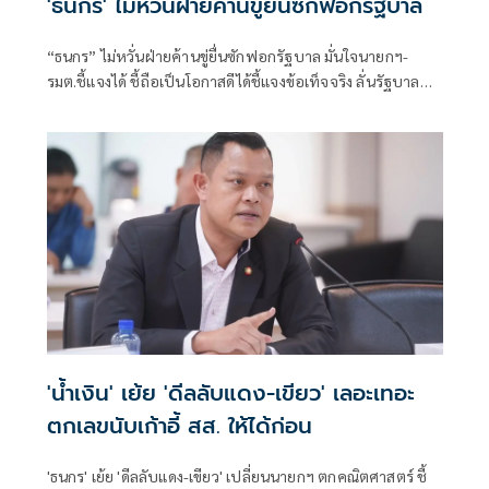
'ธนกร' ไม่หวั่นฝ่ายค้านขู่ยื่นซักฟอกรัฐบาล
“ธนกร” ไม่หวั่นฝ่ายค้านขู่ยื่นซักฟอกรัฐบาล มั่นใจนายกฯ-
รมต.ชี้แจงได้ ชี้ถือเป็นโอกาสดีได้ชี้แจงข้อเท็จจริง ลั่นรัฐบาล
พร้อมให้ตรวจสอบทุกเรื่อง เหน็บอภิปรายด้วยข้อเท็จจริง ไม่ใช่
มีแต่น้ำ ไม่มีเนื้อ
'น้ำเงิน' เย้ย 'ดีลลับแดง-เขียว' เลอะเทอะ
ตกเลขนับเก้าอี้ สส. ให้ได้ก่อน
'ธนกร' เย้ย 'ดีลลับแดง-เขียว' เปลี่ยนนายกฯ ตกคณิตศาสตร์ ชี้