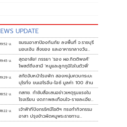
EWS UPDATE
ชมรมอาสาป้องกันภัย ลงพื้นที่ จ.ราชบุรี
19:52 น.
มอบเงิน สิ่งของ และอาหารกลางวัน
แก่โรงเรียนบ้านหนองน้ำใส
สุดอาลัย! ภรรยา 'รอง ผอ.กิตติพงศ์'
19:45 น.
โพสต์ถึงสามี 'หนูและลูกภูมิใจในตัวพี่'
สกัดจับหน้าโรงพัก สองหนุ่มควบกระบะ
19:29 น.
บุโรทั่ง ขนเฮโรอีน-ไอซ์ มูลค่า 100 ล้าน
กสทช. กำชับสื่อเสนอข่าวเหตุรุนแรงใน
18:52 น.
โรงเรียน งดภาพสะเทือนใจ-รายละเอียด
เสี่ยงเลียนแบบ
เจ้าฟ้าทีปังกรรัศมีโชติฯ ทรงทำกิจกรรม
18:22 น.
อาสา ปรุงข้าวผัดหมูพระราชทาน
ประชาชน