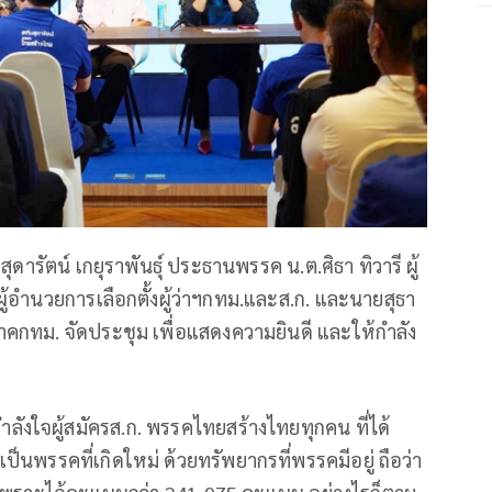
ารัตน์ เกยุราพันธุ์ ประธานพรรค น.ต.ศิธา ทิวารี ผู้
ู้อำนวยการเลือกตั้งผู้ว่าฯกทม.และส.ก. และนายสุธา
กทม. จัดประชุม เพื่อแสดงความยินดี และให้กำลัง
ลังใจผู้สมัครส.ก. พรรคไทยสร้างไทยทุกคน ที่ได้
ป็นพรรคที่เกิดใหม่ ด้วยทรัพยากรที่พรรคมีอยู่ ถือว่า