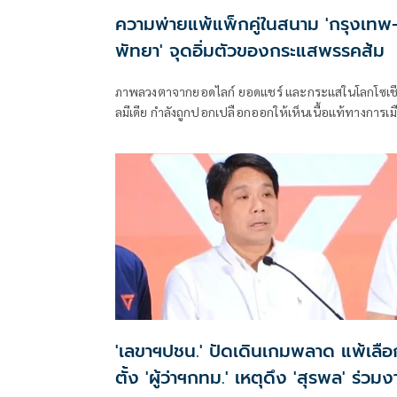
ความพ่ายแพ้แพ็กคู่ในสนาม 'กรุงเทพ
พัทยา' จุดอิ่มตัวของกระแสพรรคส้ม
ภาพลวงตาจากยอดไลก์ ยอดแชร์ และกระแสในโลกโซเช
ลมีเดีย กำลังถูกปอกเปลือกออกให้เห็นเนื้อแท้ทางการเม
ผ่านผลการเลือกตั้งผู้ว่าราชการกรุงเทพมหานครและ
นายกเมืองพัทยา เมื่อวันที่ 28 มิถุนายนที่ผ่านมา
'เลขาฯปชน.' ปัดเดินเกมพลาด แพ้เลือ
ตั้ง 'ผู้ว่าฯกทม.' เหตุดึง 'สุรพล' ร่วม