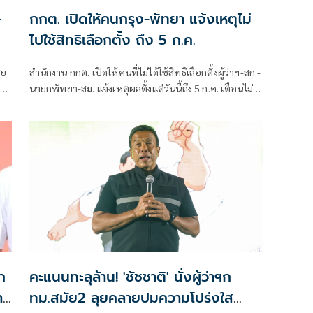
-
กกต. เปิดให้คนกรุง-พัทยา แจ้งเหตุไม่
ไปใช้สิทธิเลือกตั้ง ถึง 5 ก.ค.
ีย
สำนักงาน กกต. เปิดให้คนที่ไม่ได้ใช้สิทธิเลือกตั้งผู้ว่าฯ-สก.-
ือง
นายกพัทยา-สม. แจ้งเหตุผลตั้งแต่วันนี้ถึง 5 ก.ค. เตือนไม่
แจงโดนจำกัดสิทธิ 2 ปี
ก
คะแนนทะลุล้าน! 'ชัชชาติ' นั่งผู้ว่าฯก
งาน
ทม.สมัย2 ลุยคลายปมความโปร่งใส