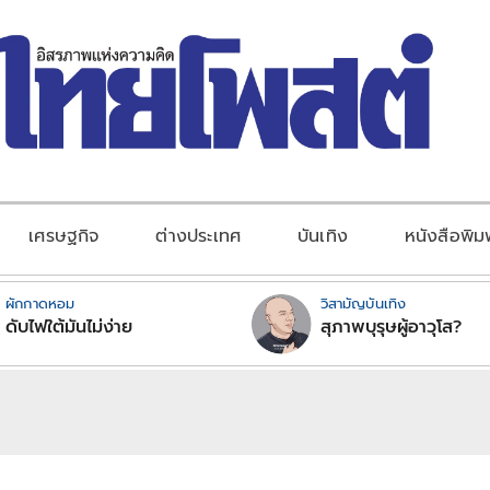
เศรษฐกิจ
ต่างประเทศ
บันเทิง
หนังสือพิม
ผักกาดหอม
วิสามัญบันเทิง
ดับไฟใต้มันไม่ง่าย
สุภาพบุรุษผู้อาวุโส?