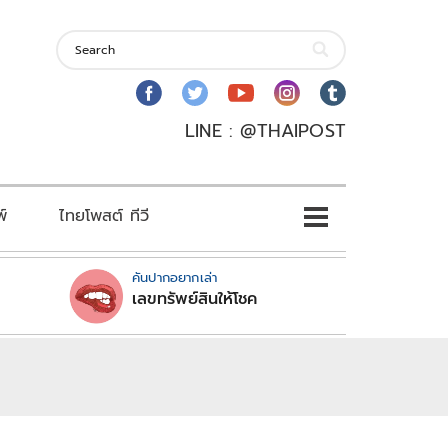
LINE : @THAIPOST
พ์
ไทยโพสต์ ทีวี
คันปากอยากเล่า
เลขทรัพย์สินให้โชค