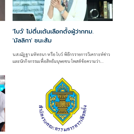
ง
'โบว์' ไม่ตื่นเต้นเลือกตั้งผู้ว่ากทม.
'มัลลิกา' ชนะส้ม
น.ส.ณัฏฐา มหัทธนา หรือ โบว์ พิธีกรรายการวิเคราะห์ข่าว
และนักกิจกรรมเพื่อสิทธิมนุษยชน โพสต์ข้อความว่า
#เลือกตั้งผู้ว่ากทม มัล