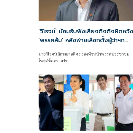
'วิโรจน์' น้อมรับฟังเสียงติงติงผิดหวั
'พรรคส้ม' หลังพ่ายเลือกตั้งผู้ว่าฯก
ทม.ยับเยิน
นายวิโรจน์ ลักขณาอดิศร รองหัวหน้าพรรคประชาชน
โพสต์ข้อความว่า