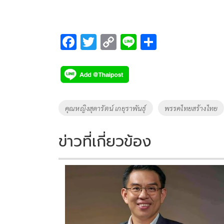
F
T
C
Li
S
ac
wi
o
n
h
e
tt
p
e
ar
b
er
y
e
o
Li
Tags
คุณหญิงสุดารัตน์ เกยุราพันธุ์
พรรคไทยสร้างไทย
o
n
k
k
ข่าวที่เกี่ยวข้อง