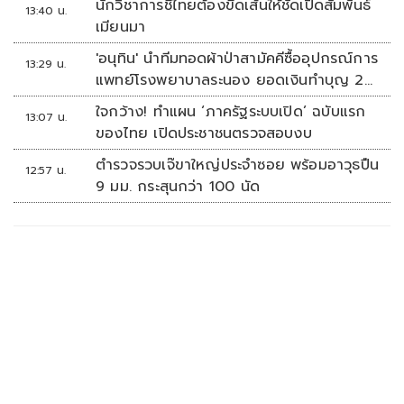
นักวิชาการชี้ไทยต้องขีดเส้นให้ชัดเปิดสัมพันธ์
13:40 น.
เมียนมา
'อนุทิน' นำทีมทอดผ้าป่าสามัคคีซื้ออุปกรณ์การ
13:29 น.
แพทย์โรงพยาบาลระนอง ยอดเงินทำบุญ 20
ล้านบาท
ใจกว้าง! ทำแผน ‘ภาครัฐระบบเปิด’ ฉบับแรก
13:07 น.
ของไทย เปิดประชาชนตรวจสอบงบ
ตำรวจรวบเจ๊ขาใหญ่ประจำซอย พร้อมอาวุธปืน
12:57 น.
9 มม. กระสุนกว่า 100 นัด