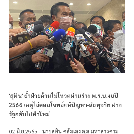
'สุทิน' ย้ำฝ่ายค้านไม่โหวตผ่านร่าง พ.ร.บ.งบปี
2566 เหตุไม่ตอบโจทย์แห้ปัญหา-ส่อทุจริต ฝาก
รัฐกลับไปทำใหม่
02 มิ.ย.2565 - นายสุทิน คลังแสง ส.ส.มหาสารคาม