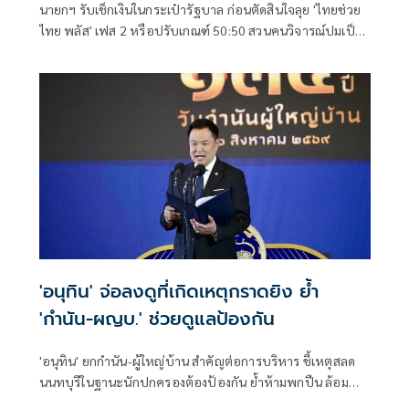
นายกฯ รับเช็กเงินในกระเป๋ารัฐบาล ก่อนตัดสินใจลุย 'ไทยช่วย
ไทย พลัส' เฟส 2 หรือปรับเกณฑ์ 50:50 สวนคนวิจารณ์ปมเป็น
ภาระประชาชน ชี้การค้า-จีดีพี พุ่งไม่พูดถึง ยันสถานะคลังยัง
แข็งแรง
'อนุทิน' จ่อลงดูที่เกิดเหตุกราดยิง ย้ำ
'กำนัน-ผญบ.' ช่วยดูแลป้องกัน
'อนุทิน' ยกกำนัน-ผู้ใหญ่บ้าน สำคัญต่อการบริหาร ชี้เหตุสลด
นนทบุรีในฐานะนักปกครองต้องป้องกัน ย้ำห้ามพกปืน ล้อม
คอกแล้วแต่ยังเล็ดลอดได้ ขอร่วมมือดูแลพื้นที่เข้ม เตรียมรุดลงดู