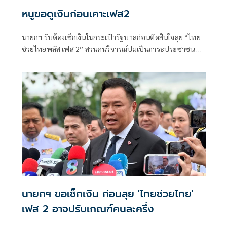
หนูขอดูเงินก่อนเคาะเฟส2
นายกฯ รับต้องเช็กเงินในกระเป๋ารัฐบาลก่อนตัดสินใจลุย “ไทย
ช่วยไทยพลัส เฟส 2” สวนคนวิจารณ์ปมเป็นภาระประชาชน ชี้
การค้า-จีดีพีพุ่งไม่พูดถึง “ศุภจี” รอถก “เอกนิติ” ดันไทยเที่ยว
ไทยพลัสหรือไม่
นายกฯ ขอเช็กเงิน ก่อนลุย 'ไทยช่วยไทย'
เฟส 2 อาจปรับเกณฑ์คนละครึ่ง