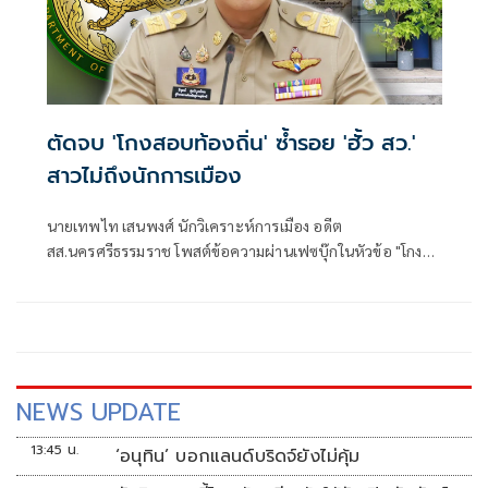
ตัดจบ 'โกงสอบท้องถิ่น' ซ้ำรอย 'ฮั้ว สว.'
สาวไม่ถึงนักการเมือง
นายเทพไท เสนพงศ์ นักวิเคราะห์การเมือง อดีต
สส.นครศรีธรรมราช โพสต์ข้อความผ่านเฟซบุ๊กในหัวข้อ "โกง
สว.-โกงสอบท้องถิ่น ตัดจบ ไม่ถึงนักการเมือง โดยระบุว่า
NEWS UPDATE
13:45 น.
‘อนุทิน’ บอกแลนด์บริดจ์ยังไม่คุ้ม