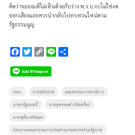
คิดว่าจะลงมติไม่เห็นด้วยกับร่าง พ.ร.บ.งบไม่ใช่งด
ออกเสียงและควรนำกลับไปทบทวนใหม่ตาม
รัฐธรรมนูญ
F
T
C
Li
S
ac
wi
o
n
h
e
tt
p
e
ar
b
er
y
e
o
Li
Tags
กมธ.
การอภิปราย
คณะกรรมการมาธิการ
o
n
นายกรัฐมนตรี
นายยุทธพงศ์ จรัสเสถียร
k
k
นายสุทิน คลังแสง
ประธานคณะกรรมการประสานงานพรรคร่วมรัฐบาล