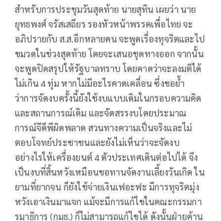
สำหรับการประชุมวันสุดท้าย นายสุทิน เผยว่า นาย
ยุทธพงศ์ จรัสเสถียร รองหัวหน้าพรรคเพื่อไทย จะ
อภิปรายกับ ส.ส.อีกหลายคน จะพูดเรื่องทุจริตและไป
ขมวดในช่วงสุดท้าย โดยจะเสนอชุดทางออก จากนั้น
จะพูดปิดสรุปให้รัฐบาลทราบ โดยคาดว่าจะลงมติได้
ไม่เกิน 4 ทุ่ม หากไม่มีอะไรคาดเคลื่อน ซึ่งขอย้ำ
ว่าการจัดงบครั้งนี้ยังใช้งบแบบเดิมในกรอบความคิด
และสถานการณ์เดิม และจัดสรรงบโดยประมาณ
การณ์จีดีพีผิดพลาด สวนทางความเป็นจริงและไม่
ตอบโจทย์ประชาชนและยังไม่เห็นว่าจะจัดงบ
อย่างไรให้เครื่องยนต์ 4 ตัวประเทศเดินต่อไปได้ จึง
เป็นงบที่สิ้นหวังเหมือนขอทานจัดงานเลี้ยงวันเกิด ใน
ยามที่ยากจน ก็ยังใช้จ่ายเงินเฟอะฟะ มีการทุจริตมุ่ง
หวังเอาเงินมาแจก แม้จะมีการแก้ไขในคณะกรรมกา
รมาธิการ (กมธ.) ก็ไม่สามารถแก้ไขได้ ดังนั้นฝ่ายค้าน