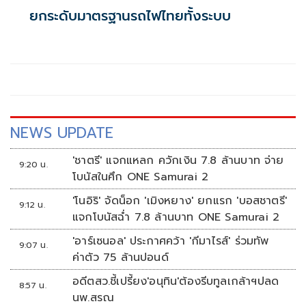
ยกระดับมาตรฐานรถไฟไทยทั้งระบบ
NEWS UPDATE
'ชาตรี' แจกแหลก ควักเงิน 7.8 ล้านบาท จ่าย
9:20 น.
โบนัสในศึก ONE Samurai 2
'โนอิริ' จัดน็อก 'เมิงหยาง' ยกแรก 'บอสชาตรี'
9:12 น.
แจกโบนัสฉ่ำ 7.8 ล้านบาท ONE Samurai 2
'อาร์เซนอล' ประกาศคว้า 'กีมาไรส์' ร่วมทัพ
9:07 น.
ค่าตัว 75 ล้านปอนด์
อดีตสว.ชี้เปรี้ยง'อนุทิน'ต้องรีบทูลเกล้าฯปลด
8:57 น.
นพ.สรณ