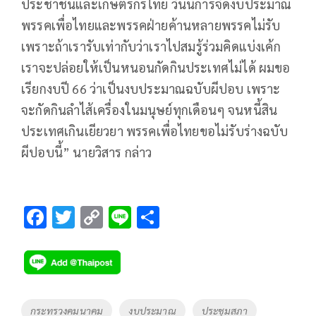
ประชาชนและเกษตรกรไทย วันนี้การจัดงบประมาณ
พรรคเพื่อไทยและพรรคฝ่ายค้านหลายพรรคไม่รับ
เพราะถ้าเรารับเท่ากับว่าเราไปสมรู้ร่วมคิดแบ่งเค้ก
เราจะปล่อยให้เป็นหนอนกัดกินประเทศไม่ได้ ผมขอ
เรียกงบปี 66 ว่าเป็นงบประมาณฉบับผีปอบ เพราะ
จะกัดกินลำไส้เครื่องในมนุษย์ทุกเดือนๆ จนหนี้สิน
ประเทศเกินเยียวยา พรรคเพื่อไทยขอไม่รับร่างฉบับ
ผีปอบนี้” นายวิสาร กล่าว
F
T
C
Li
S
ac
wi
o
n
h
e
tt
p
e
ar
b
er
y
e
o
Li
Tags
กระทรวงคมนาคม
งบประมาณ
ประชุมสภา