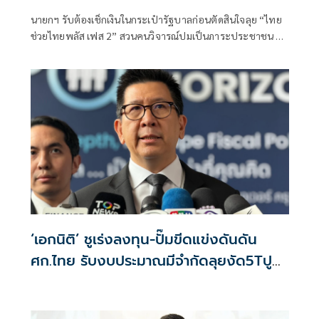
นายกฯ รับต้องเช็กเงินในกระเป๋ารัฐบาลก่อนตัดสินใจลุย “ไทย
ช่วยไทยพลัส เฟส 2” สวนคนวิจารณ์ปมเป็นภาระประชาชน ชี้
การค้า-จีดีพีพุ่งไม่พูดถึง “ศุภจี” รอถก “เอกนิติ” ดันไทยเที่ยว
ไทยพลัสหรือไม่
‘เอกนิติ’ ชูเร่งลงทุน-ปั๊มขีดแข่งดันดัน
ศก.ไทย รับงบประมาณมีจำกัดลุยงัด5Tปู
พรมโตยาว