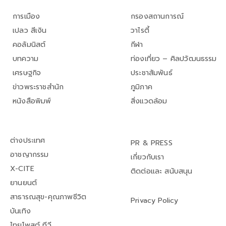
การเมือง
กรองสถานการณ์
เปลว สีเงิน
วาไรตี้
คอลัมนิสต์
กีฬา
บทความ
ท่องเที่ยว – ศิลปวัฒนธรรม
เศรษฐกิจ
ประชาสัมพันธ์
ข่าวพระราชสำนัก
ภูมิภาค
หนังสือพิมพ์
สิ่งแวดล้อม
ต่างประเทศ
PR & PRESS
อาชญากรรม
เกี่ยวกับเรา
X-CITE
ติดต่อและ สนับสนุน
ยานยนต์
สาธารณสุข-คุณภาพชีวิต
Privacy Policy
บันเทิง
ไทยโพสต์ ทีวี