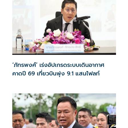
‘ภัทรพงศ์’ เร่งอัปเกรดระบบเดินอากาศ
คาดปี 69 เที่ยวบินพุ่ง 9.1 แสนไฟลท์