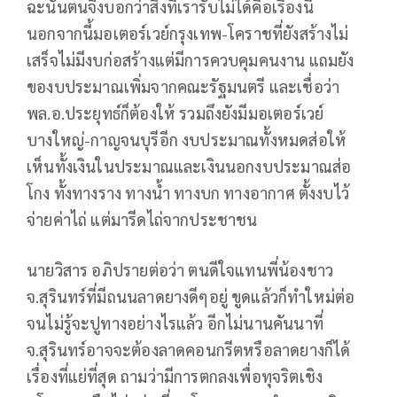
ฉะนั้นตนจึงบอกว่าสิ่งที่เรารับไม่ได้คือเรื่องนี้
นอกจากนี้มอเตอร์เวย์กรุงเทพ-โคราชที่ยังสร้างไม่
เสร็จไม่มีงบก่อสร้างแต่มีการควบคุมคนงาน แถมยัง
ของบประมาณเพิ่มจากคณะรัฐมนตรี และเชื่อว่า
พล.อ.ประยุทธ์ก็ต้องให้ รวมถึงยังมีมอเตอร์เวย์
บางใหญ่-กาญจนบุรีอีก งบประมาณทั้งหมดส่อให้
เห็นทั้งเงินในประมาณและเงินนอกงบประมาณส่อ
โกง ทั้งทางราง ทางน้ำ ทางบก ทางอากาศ ตั้งงบไว้
จ่ายค่าไถ่ แต่มารีดไถ่จากประชาชน
นายวิสาร อภิปรายต่อว่า ตนดีใจแทนพี่น้องชาว
จ.สุรินทร์ที่มีถนนลาดยางดีๆอยู่ ขูดแล้วก็ทำใหม่ต่อ
จนไม่รู้จะปูทางอย่างไรแล้ว อีกไม่นานคันนาที่
จ.สุรินทร์อาจจะต้องลาดคอนกรีตหรือลาดยางก็ได้
เรื่องที่แย่ที่สุด ถามว่ามีการตกลงเพื่อทุจริตเชิง