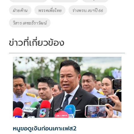
o
n
ฝ่ายค้าน
พรรคเพื่อไทย
ร่างพรบ.งบฯปี 66
k
k
วิสาร เตชะธีราวัฒน์
ข่าวที่เกี่ยวข้อง
หนูขอดูเงินก่อนเคาะเฟส2