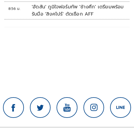
'ฮัดสัน' ภูมิใจฟอร์มทัพ 'ช้างศึก' เตรียมพร้อม
8:56 น.
รับมือ 'สิงคโปร์' ตัดเชือก AFF