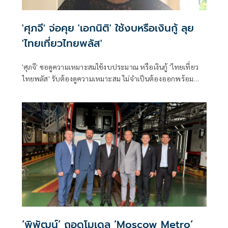
'ศุภจี' จ่อคุย 'เอกนิติ' ใช้งบหรือเงินกู้ ลุย
'ไทยเที่ยวไทยพลัส'
'ศุภจี' ขอดูความเหมาะสมใช้งบประมาณ หรือเงินกู้ 'ไทยเที่ยว
ไทยพลัส' รับต้องดูความเหมาะสม ไม่จำเป็นต้องออกพร้อม
'ไทยช่วยไทยพลัส'
‘พิพัฒน์’ ถอดโมเดล ‘Moscow Metro’