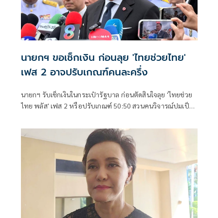
นายกฯ ขอเช็กเงิน ก่อนลุย 'ไทยช่วยไทย'
เฟส 2 อาจปรับเกณฑ์คนละครึ่ง
นายกฯ รับเช็กเงินในกระเป๋ารัฐบาล ก่อนตัดสินใจลุย 'ไทยช่วย
ไทย พลัส' เฟส 2 หรือปรับเกณฑ์ 50:50 สวนคนวิจารณ์ปมเป็น
ภาระประชาชน ชี้การค้า-จีดีพี พุ่งไม่พูดถึง ยันสถานะคลังยัง
แข็งแรง