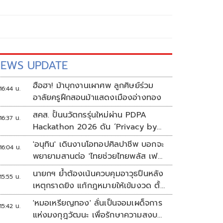
EWS UPDATE
ฮือฮา! ม้าบุกงานเผาศพ ลูกศิษย์ร่วม
16:44 น.
อาลัยครูฝึกสอนม้าแสดงเมืองอ่างทอง
สคส. ปั้นนวัตกรรุ่นใหม่ผ่าน PDPA
16:37 น.
Hackathon 2026 ดัน ‘Privacy by
Design for all’ สู่โซลูชันคุ้มครอง
'อนุทิน' เดินงานโอทอปศิลปาชีพ บอกจะ
16:04 น.
ข้อมูลส่วนบุคคลที่ใช้ได้จริง
พยายามสานต่อ 'ไทยช่วยไทยพลัส เฟส
2'
นายกฯ ย้ำต้องเน้นควบคุมอาวุธปืนหลัง
15:55 น.
เหตุกราดยิง แก้กฎหมายให้เข้มงวด ตั้ง
ด่านตรวจเพิ่ม
'หมอเหรียญทอง' ลั่นเป็นจอมเผด็จการ
15:42 น.
แห่งมงกุฎวัฒนะ เพื่อรักษาความสงบ