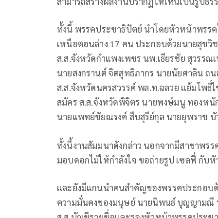
สามารถสร้างผลงานปรากฏให้เห็นเป็นรูปธรร
ทั้งนี้ พรรคประชาธิปัตย์ นำโดยหัวหน้าพรรคได
เหนือตอนล่าง 17 คน ประกอบด้วยนายสุขวิชชา
ส.ส.จังหวัดกำแพงเพชร นพ.เธียรชัย สุวรรณเพ
นายสงกรานต์ จิตสุทธิภากร นายนัยศาลิน ถนอมมิ
ส.ส.จังหวัดนครสวรรค์ พล.ท.ฉลวย แย้มโพธิ์ใ
สมัคร ส.ส.จังหวัดพิจิตร นายพงษ์มนู ทองหนัก
นายแพทย์ชัยณรงค์ สืบสุรีย์กุล นายยุพราช บัว
ทั้งนี้งานสัมมนาดังกล่าว นอกจากมีสาขาพรรค
มอบดอกไม้ให้กำลังใจ ขอถ่ายรูป เซลฟี่ กับ
และยังมีแกนนำคนสำคัญของพรรคประกอบด้ว
ความมั่นคงของมนุษย์ นายนิพนธ์ บุญญามณ
ส.ส.บัญชีรายชื่อและรองหัวหน้าพรรคประชาธิปั