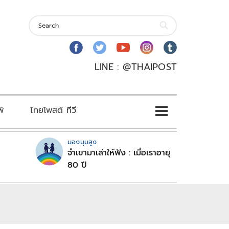
LINE : @THAIPOST
พ์
ไทยโพสต์ ทีวี
มองมุมสูง
จำเขามาเล่าให้ฟัง : เมื่อเราอายุ
80 ปี