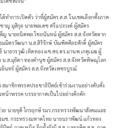
มได้ชัดเจน”
้ทำการเปิดตัว ว่าที่ผู้สมัคร ส.ส. ในเขตเลือกตั้งภาค
ญ มุสิกุล นายพลเดช ศรีแปงวงค์ ผู้สมัคร
็ญ นายธนิตพล ไชยนันทน์ ผู้สมัคร ส.ส.จังหวัดตาก
ตรวัฒนา น.ส.สิริรักษ์ บัณฑิตศิละศักดิ์ ผู้สมัคร
ช้ นายวรวุฒิ เทิดทอง ผช.ศจ.ดร.มานพ เกตุเมฆ ผู้
 น.ส.มุธิตา ทองคำนุช ผู้สมัคร ส.ส.จังหวัดพิษณุโลก
อินทร์ ผู้สมัคร ส.ส.จังหวัดเพชรบูรณ์
 สมาชิกพรรคประชาธิปัตย์เข้าร่วมงานอย่างคับคั่ง
หัวหน้าพรรค บรรยากาศเป็นไปอย่างคึกคัก
ย นายจุติ ไกรฤกษ์ รมว.กระทรวงพัฒนาสังคมและ
ี รมช. กระทรวงมหาดไทย นายนราพัฒน์ แก้วทอง
ตย์ ภาคเหนือ อีกทั้งยังมี ส.ส. และอดีต ส.ส. ภาค